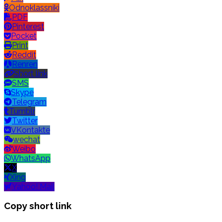
Odnoklassniki
PDF
Pinterest
Pocket
Print
Reddit
Renren
Short link
SMS
Skype
Telegram
Tumblr
Twitter
VKontakte
wechat
Weibo
WhatsApp
X
Xing
Yahoo! Mail
Copy short link