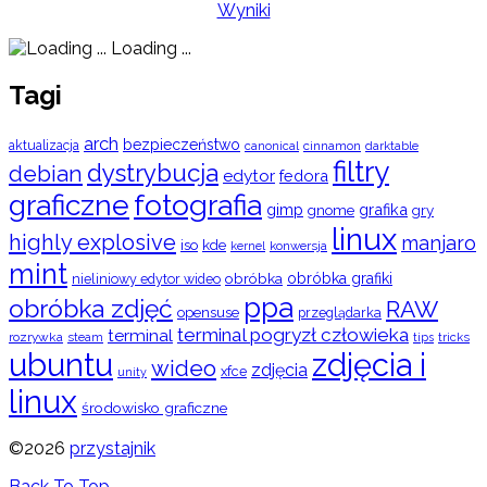
Wyniki
Loading ...
Tagi
arch
bezpieczeństwo
aktualizacja
cinnamon
canonical
darktable
filtry
dystrybucja
debian
edytor
fedora
graficzne
fotografia
gimp
grafika
gry
gnome
linux
highly explosive
manjaro
iso
kde
konwersja
kernel
mint
obróbka
obróbka grafiki
nieliniowy edytor wideo
ppa
obróbka zdjęć
RAW
opensuse
przeglądarka
terminal pogryzł człowieka
terminal
rozrywka
steam
tips
tricks
ubuntu
zdjęcia i
wideo
zdjęcia
xfce
unity
linux
środowisko graficzne
©2026
przystajnik
Back To Top