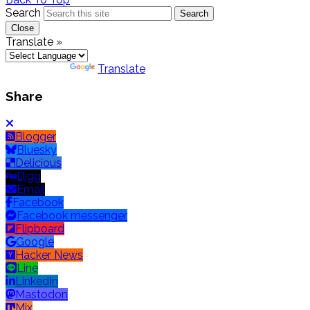
Search
Search
Close
Translate »
Powered by
Translate
Share
Blogger
Bluesky
Delicious
Digg
Email
Facebook
Facebook messenger
Flipboard
Google
Hacker News
Line
LinkedIn
Mastodon
Mix