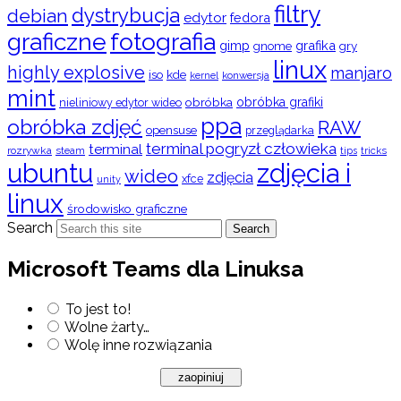
filtry
dystrybucja
debian
edytor
fedora
graficzne
fotografia
gimp
grafika
gry
gnome
linux
highly explosive
manjaro
iso
kde
konwersja
kernel
mint
obróbka
obróbka grafiki
nieliniowy edytor wideo
ppa
obróbka zdjęć
RAW
opensuse
przeglądarka
terminal pogryzł człowieka
terminal
rozrywka
steam
tips
tricks
ubuntu
zdjęcia i
wideo
zdjęcia
xfce
unity
linux
środowisko graficzne
Search
Search
Microsoft Teams dla Linuksa
To jest to!
Wolne żarty…
Wolę inne rozwiązania