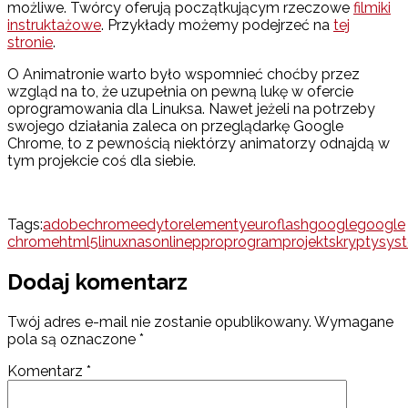
możliwe. Twórcy oferują początkującym rzeczowe
filmiki
instruktażowe
. Przykłady możemy podejrzeć na
tej
stronie
.
O Animatronie warto było wspomnieć choćby przez
wzgląd na to, że uzupełnia on pewną lukę w ofercie
oprogramowania dla Linuksa. Nawet jeżeli na potrzeby
swojego działania zaleca on przeglądarkę Google
Chrome, to z pewnością niektórzy animatorzy odnajdą w
tym projekcie coś dla siebie.
Tags:
adobe
chrome
edytor
elementy
euro
flash
google
google
chrome
html5
linux
nas
online
p
pro
program
projekt
skrypty
sys
Dodaj komentarz
Twój adres e-mail nie zostanie opublikowany.
Wymagane
pola są oznaczone
*
Komentarz
*