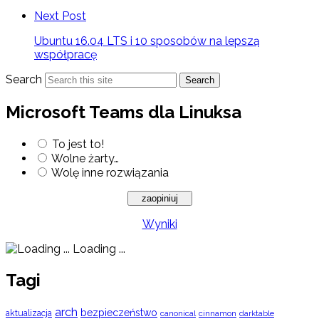
Next Post
Ubuntu 16.04 LTS i 10 sposobów na lepszą
współpracę
Search
Search
Microsoft Teams dla Linuksa
To jest to!
Wolne żarty…
Wolę inne rozwiązania
Wyniki
Loading ...
Tagi
arch
bezpieczeństwo
aktualizacja
cinnamon
canonical
darktable