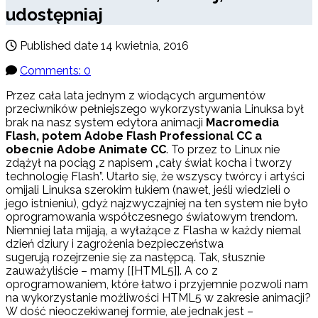
udostępniaj
Published date
14 kwietnia, 2016
Comments: 0
Przez cała lata jednym z wiodących argumentów
przeciwników pełniejszego wykorzystywania Linuksa był
brak na nasz system edytora animacji
Macromedia
Flash, potem Adobe Flash Professional CC a
obecnie Adobe Animate CC
. To przez to Linux nie
zdążył na pociąg z napisem „cały świat kocha i tworzy
technologię Flash”. Utarło się, że wszyscy twórcy i artyści
omijali Linuksa szerokim łukiem (nawet, jeśli wiedzieli o
jego istnieniu), gdyż najzwyczajniej na ten system nie było
oprogramowania współczesnego światowym trendom.
Niemniej lata mijają, a wyłażące z Flasha w każdy niemal
dzień dziury i zagrożenia bezpieczeństwa
sugerują rozejrzenie się za następcą. Tak, słusznie
zauważyliście – mamy [[HTML5]]. A co z
oprogramowaniem, które łatwo i przyjemnie pozwoli nam
na wykorzystanie możliwości HTML5 w zakresie animacji?
W dość nieoczekiwanej formie, ale jednak jest –