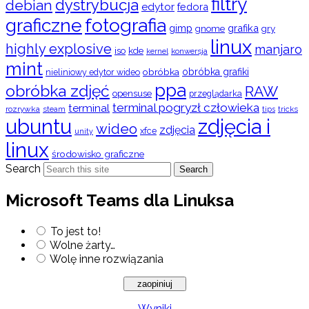
filtry
dystrybucja
debian
edytor
fedora
graficzne
fotografia
gimp
grafika
gry
gnome
linux
highly explosive
manjaro
iso
kde
konwersja
kernel
mint
obróbka
obróbka grafiki
nieliniowy edytor wideo
ppa
obróbka zdjęć
RAW
opensuse
przeglądarka
terminal pogryzł człowieka
terminal
rozrywka
steam
tips
tricks
ubuntu
zdjęcia i
wideo
zdjęcia
xfce
unity
linux
środowisko graficzne
Search
Search
Microsoft Teams dla Linuksa
To jest to!
Wolne żarty…
Wolę inne rozwiązania
Wyniki