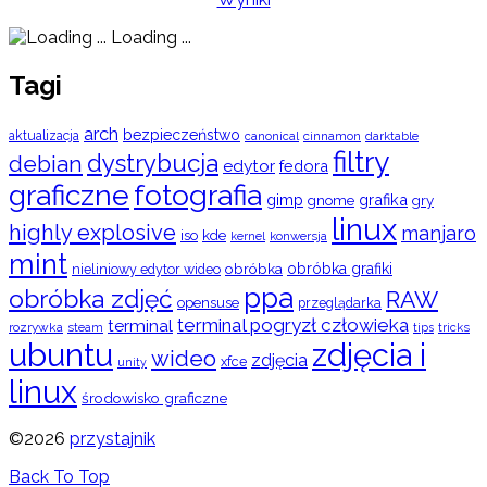
Loading ...
Tagi
arch
bezpieczeństwo
aktualizacja
cinnamon
canonical
darktable
filtry
dystrybucja
debian
edytor
fedora
graficzne
fotografia
gimp
grafika
gry
gnome
linux
highly explosive
manjaro
iso
kde
konwersja
kernel
mint
obróbka
obróbka grafiki
nieliniowy edytor wideo
ppa
obróbka zdjęć
RAW
opensuse
przeglądarka
terminal pogryzł człowieka
terminal
rozrywka
steam
tips
tricks
ubuntu
zdjęcia i
wideo
zdjęcia
xfce
unity
linux
środowisko graficzne
©2026
przystajnik
Back To Top