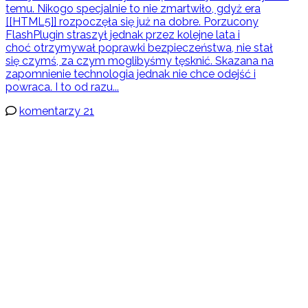
temu. Nikogo specjalnie to nie zmartwiło, gdyż era
[[HTML5]] rozpoczęła się już na dobre. Porzucony
FlashPlugin straszył jednak przez kolejne lata i
choć otrzymywał poprawki bezpieczeństwa, nie stał
się czymś, za czym moglibyśmy tęsknić. Skazana na
zapomnienie technologia jednak nie chce odejść i
powraca. I to od razu...
komentarzy 21