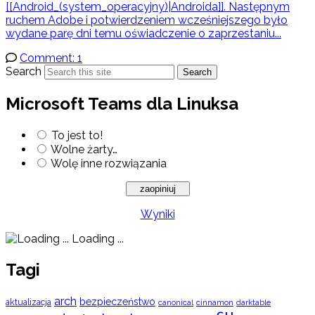
[[Android_(system_operacyjny)|Androida]]. Następnym
ruchem Adobe i potwierdzeniem wcześniejszego było
wydane parę dni temu oświadczenie o zaprzestaniu...
Comment: 1
Search
Search
Microsoft Teams dla Linuksa
To jest to!
Wolne żarty…
Wolę inne rozwiązania
Wyniki
Loading ...
Tagi
arch
bezpieczeństwo
aktualizacja
cinnamon
canonical
darktable