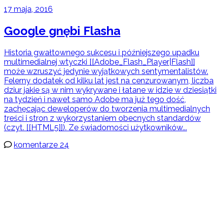
17 maja, 2016
Google gnębi Flasha
Historia gwałtownego sukcesu i późniejszego upadku
multimedialnej wtyczki [[Adobe_Flash_Player|Flash]]
może wzruszyć jedynie wyjątkowych sentymentalistów.
Felerny dodatek od kilku lat jest na cenzurowanym, liczba
dziur jakie są w nim wykrywane i łatane w idzie w dziesiątki
na tydzień i nawet samo Adobe ma już tego dość,
zachęcając deweloperów do tworzenia multimedialnych
treści i stron z wykorzystaniem obecnych standardów
(czyt. [[HTML5]]). Ze świadomości użytkowników...
komentarze 24