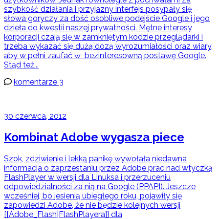
szybkość działania i przyjazny interfejs posypały się
słowa goryczy za dość osobliwe podejście Google i jego
dzieła do kwestii naszej prywatności. Mętne interesy
korporacji czają się w zamkniętym kodzie przeglądarki i
trzeba wykazać się dużą dozą wyrozumiałości oraz wiary,
aby w pełni zaufać w bezinteresowną postawę Google.
Stąd też...
komentarze 3
30 czerwca, 2012
Kombinat Adobe wygasza piece
Szok, zdziwienie i lekką panikę wywołała niedawna
informacja o zaprzestaniu przez Adobe prac nad wtyczką
FlashPlayer w wersji dla Linuksa i przerzuceniu
odpowiedzialności za nią na Google (PPAPI). Jeszcze
wcześniej, bo jesienią ubiegłego roku, pojawiły się
zapowiedzi Adobe, że nie będzie kolejnych wersji
[[Adobe_Flash|FlashPlayera]] dla