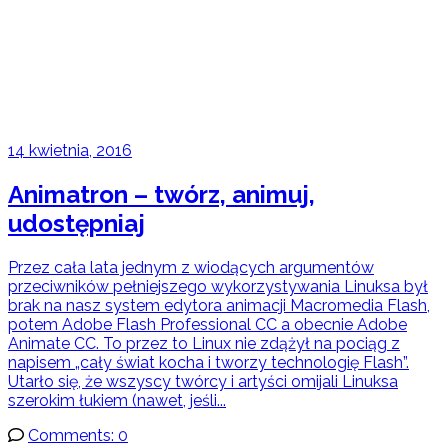
14 kwietnia, 2016
Animatron – twórz, animuj,
udostępniaj
Przez cała lata jednym z wiodących argumentów
przeciwników pełniejszego wykorzystywania Linuksa był
brak na nasz system edytora animacji Macromedia Flash,
potem Adobe Flash Professional CC a obecnie Adobe
Animate CC. To przez to Linux nie zdążył na pociąg z
napisem „cały świat kocha i tworzy technologię Flash”.
Utarło się, że wszyscy twórcy i artyści omijali Linuksa
szerokim łukiem (nawet, jeśli...
Comments: 0