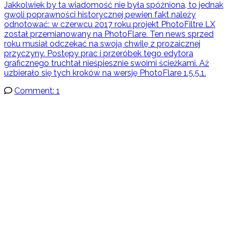
Jakkolwiek by ta wiadomość nie była spóźniona, to jednak
gwoli poprawności historycznej pewien fakt należy
odnotować: w czerwcu 2017 roku projekt PhotoFiltre LX
został przemianowany na PhotoFlare. Ten news sprzed
roku musiał odczekać na swoją chwilę z prozaicznej
przyczyny. Postępy prac i przeróbek tego edytora
graficznego truchtał nieśpiesznie swoimi ścieżkami. Aż
uzbierało się tych kroków na wersję PhotoFlare 1.5.5.1.
Comment: 1