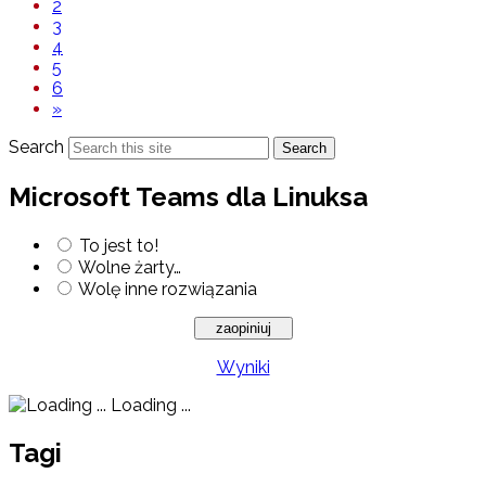
2
3
4
5
6
»
Search
Search
Microsoft Teams dla Linuksa
To jest to!
Wolne żarty…
Wolę inne rozwiązania
Wyniki
Loading ...
Tagi