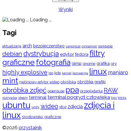
Wyniki
Loading ...
Tagi
arch
bezpieczeństwo
aktualizacja
cinnamon
canonical
darktable
filtry
dystrybucja
debian
edytor
fedora
graficzne
fotografia
gimp
grafika
gry
gnome
linux
highly explosive
manjaro
iso
kde
konwersja
kernel
mint
obróbka
obróbka grafiki
nieliniowy edytor wideo
ppa
obróbka zdjęć
RAW
opensuse
przeglądarka
terminal pogryzł człowieka
terminal
rozrywka
steam
tips
tricks
ubuntu
zdjęcia i
wideo
zdjęcia
xfce
unity
linux
środowisko graficzne
©2026
przystajnik