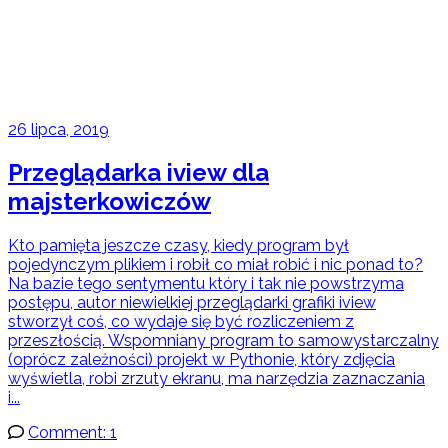
26 lipca, 2019
Przeglądarka iview dla
majsterkowiczów
Kto pamięta jeszcze czasy, kiedy program był
pojedynczym plikiem i robił co miał robić i nic ponad to?
Na bazie tego sentymentu który i tak nie powstrzyma
postępu, autor niewielkiej przeglądarki grafiki iview
stworzył coś, co wydaje się być rozliczeniem z
przeszłością. Wspomniany program to samowystarczalny
(oprócz zależności) projekt w Pythonie, który zdjęcia
wyświetla, robi zrzuty ekranu, ma narzędzia zaznaczania
i...
Comment: 1