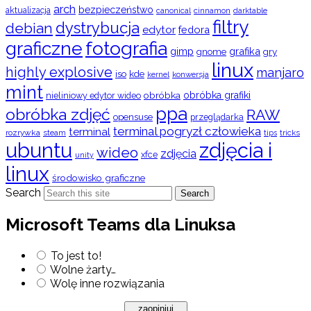
arch
bezpieczeństwo
aktualizacja
cinnamon
canonical
darktable
filtry
dystrybucja
debian
edytor
fedora
graficzne
fotografia
gimp
grafika
gry
gnome
linux
highly explosive
manjaro
iso
kde
konwersja
kernel
mint
obróbka
obróbka grafiki
nieliniowy edytor wideo
ppa
obróbka zdjęć
RAW
opensuse
przeglądarka
terminal pogryzł człowieka
terminal
rozrywka
steam
tips
tricks
ubuntu
zdjęcia i
wideo
zdjęcia
xfce
unity
linux
środowisko graficzne
Search
Search
Microsoft Teams dla Linuksa
To jest to!
Wolne żarty…
Wolę inne rozwiązania