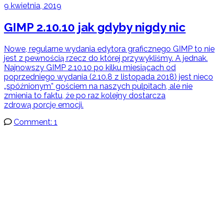
9 kwietnia, 2019
GIMP 2.10.10 jak gdyby nigdy nic
Nowe, regularne wydania edytora graficznego GIMP to nie
jest z pewnością rzecz do której przywykliśmy. A jednak.
Najnowszy GIMP 2.10.10 po kilku miesiącach od
poprzedniego wydania (2.10.8 z listopada 2018) jest nieco
„spóźnionym” gościem na naszych pulpitach, ale nie
zmienia to faktu, że po raz kolejny dostarcza
zdrową porcję emocji.
Comment: 1