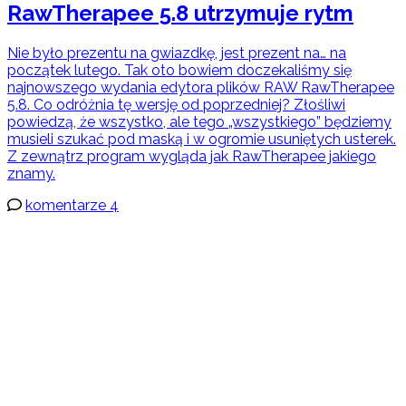
RawTherapee 5.8 utrzymuje rytm
Nie było prezentu na gwiazdkę, jest prezent na… na
początek lutego. Tak oto bowiem doczekaliśmy się
najnowszego wydania edytora plików RAW RawTherapee
5.8. Co odróżnia tę wersję od poprzedniej? Złośliwi
powiedzą, że wszystko, ale tego „wszystkiego” będziemy
musieli szukać pod maską i w ogromie usuniętych usterek.
Z zewnątrz program wygląda jak RawTherapee jakiego
znamy.
komentarze 4