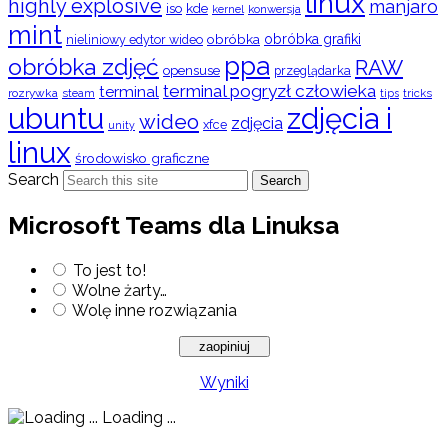
linux
highly explosive
manjaro
iso
kde
konwersja
kernel
mint
obróbka
obróbka grafiki
nieliniowy edytor wideo
ppa
obróbka zdjęć
RAW
opensuse
przeglądarka
terminal pogryzł człowieka
terminal
rozrywka
steam
tips
tricks
ubuntu
zdjęcia i
wideo
zdjęcia
xfce
unity
linux
środowisko graficzne
Search
Search
Microsoft Teams dla Linuksa
To jest to!
Wolne żarty…
Wolę inne rozwiązania
Wyniki
Loading ...