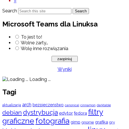
»
Search
Search
Microsoft Teams dla Linuksa
To jest to!
Wolne żarty…
Wolę inne rozwiązania
Wyniki
Loading ...
Tagi
arch
bezpieczeństwo
aktualizacja
cinnamon
canonical
darktable
filtry
dystrybucja
debian
edytor
fedora
graficzne
fotografia
gimp
grafika
gry
gnome