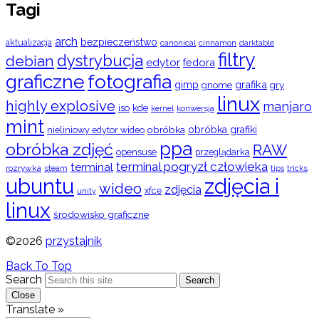
Tagi
arch
bezpieczeństwo
aktualizacja
cinnamon
canonical
darktable
filtry
dystrybucja
debian
edytor
fedora
graficzne
fotografia
gimp
grafika
gry
gnome
linux
highly explosive
manjaro
iso
kde
konwersja
kernel
mint
obróbka
obróbka grafiki
nieliniowy edytor wideo
ppa
obróbka zdjęć
RAW
opensuse
przeglądarka
terminal pogryzł człowieka
terminal
rozrywka
steam
tips
tricks
ubuntu
zdjęcia i
wideo
zdjęcia
xfce
unity
linux
środowisko graficzne
©2026
przystajnik
Back To Top
Search
Search
Close
Translate »