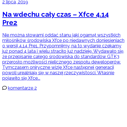
2 lipca, 2019
Na wdechu cały czas – Xfce 4.14
Pre2
Nie można słowami oddać stanu jaki ogarnął wszystkich
miłośników środowiska Xfce po niedawnych doniesieniach
o wersji 4.14 Pre1. Przypomnijmy, na to wydanie czekamy
już ponad 4 lata i wielu straciło już nadzieję. Wydawało się,
że przepisanie całego środowiska do standardów GTK3
przerosło możliwości nielicznego zespołu deweloperów.
Tymczasem oniryczne wizje Xfce następnej generacji
powoli urealniają się w naszej rzeczywistości. Właśnie
pojawiło się Xfce...
komentarze 2