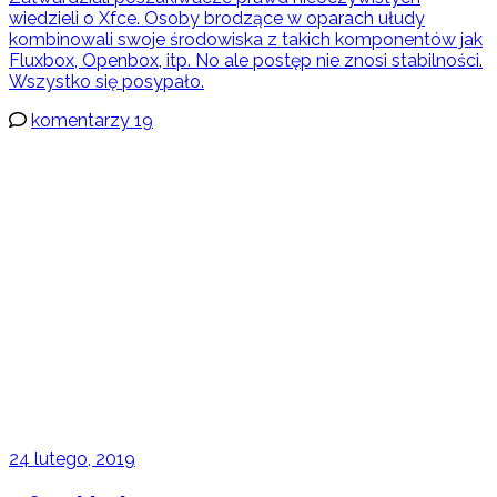
wiedzieli o Xfce. Osoby brodzące w oparach ułudy
kombinowali swoje środowiska z takich komponentów jak
Fluxbox, Openbox, itp. No ale postęp nie znosi stabilności.
Wszystko się posypało.
komentarzy 19
24 lutego, 2019