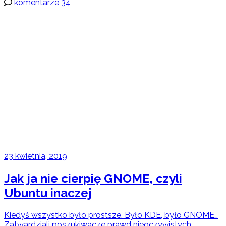
komentarze 34
23 kwietnia, 2019
Jak ja nie cierpię GNOME, czyli
Ubuntu inaczej
Kiedyś wszystko było prostsze. Było KDE, było GNOME…
Zatwardziali poszukiwacze prawd nieoczywistych