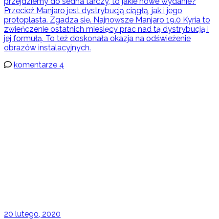
przejdziemy do sedna tarczy, to jakie nowe wydanie?
Przecież Manjaro jest dystrybucją ciągłą, jak i jego
protoplasta. Zgadza się. Najnowsze Manjaro 19.0 Kyria to
zwieńczenie ostatnich miesięcy prac nad tą dystrybucją i
jej formułą. To też doskonała okazja na odświeżenie
obrazów instalacyjnych.
komentarze 4
20 lutego, 2020