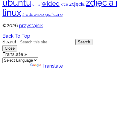
ubuntu
zdjęcia i
wideo
zdjęcia
xfce
unity
linux
środowisko graficzne
©2026
przystajnik
Back To Top
Search
Search
Close
Translate »
Powered by
Translate