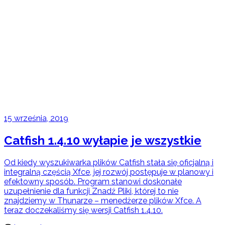
15 września, 2019
Catfish 1.4.10 wyłapie je wszystkie
Od kiedy wyszukiwarka plików Catfish stała się oficjalną i
integralną częścią Xfce, jej rozwój postępuje w planowy i
efektowny sposób. Program stanowi doskonałe
uzupełnienie dla funkcji Znadź Pliki, której to nie
znajdziemy w Thunarze – menedżerze plików Xfce. A
teraz doczekaliśmy się wersji Catfish 1.4.10.