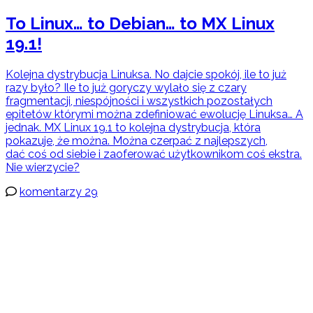
To Linux… to Debian… to MX Linux
19.1!
Kolejna dystrybucja Linuksa. No dajcie spokój, ile to już
razy było? Ile to już goryczy wylało się z czary
fragmentacji, niespójności i wszystkich pozostałych
epitetów którymi można zdefiniować ewolucję Linuksa… A
jednak. MX Linux 19.1 to kolejna dystrybucja, która
pokazuje, że można. Można czerpać z najlepszych,
dać coś od siebie i zaoferować użytkownikom coś ekstra.
Nie wierzycie?
komentarzy 29