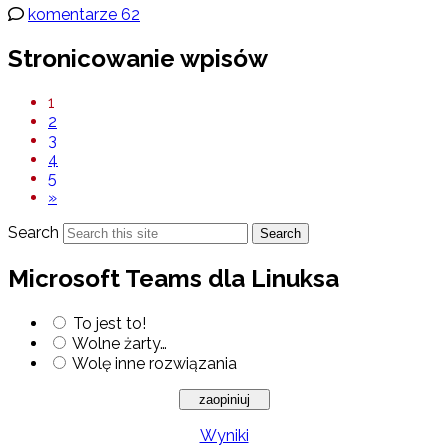
komentarze 62
Stronicowanie wpisów
1
2
3
4
5
»
Search
Search
Microsoft Teams dla Linuksa
To jest to!
Wolne żarty…
Wolę inne rozwiązania
Wyniki