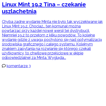
Linux Mint 19.2 Tina – czekanie
uszlachetnia
Chyba żadne wydanie Minta nie było tak wyczekiwane jak
Linux Mint 19.2. Chociaż… ten komunał można
powtarzać przy każdej nowej wersji tej dystrybucji.
Niemniej 19.2 to przełom z kilku powodów. To kolejne
wydanie gdzie z uwagą pochylono się nad optymalizacją
środowiska graficznego i całego systemu. Kolejnym
znakiem zapytania na rozwianie się którego czekali
użytkownicy, to chwilowe przejściowe w ekipie
odpowiedzialnej za Minta. Wygląda...
komentarze 3