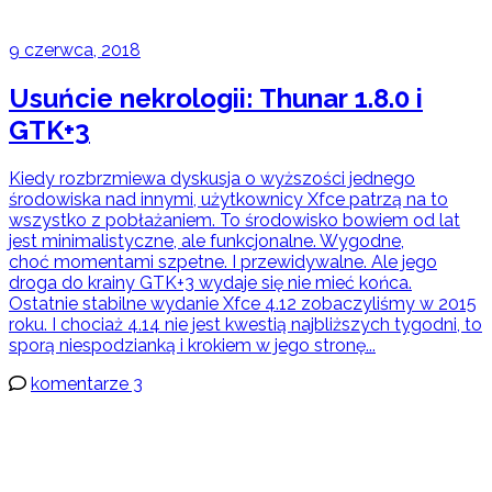
9 czerwca, 2018
Usuńcie nekrologii: Thunar 1.8.0 i
GTK+3
Kiedy rozbrzmiewa dyskusja o wyższości jednego
środowiska nad innymi, użytkownicy Xfce patrzą na to
wszystko z pobłażaniem. To środowisko bowiem od lat
jest minimalistyczne, ale funkcjonalne. Wygodne,
choć momentami szpetne. I przewidywalne. Ale jego
droga do krainy GTK+3 wydaje się nie mieć końca.
Ostatnie stabilne wydanie Xfce 4.12 zobaczyliśmy w 2015
roku. I chociaż 4.14 nie jest kwestią najbliższych tygodni, to
sporą niespodzianką i krokiem w jego stronę...
komentarze 3