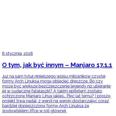
8 stycznia, 2018
O tym, jak być innym – Manjaro 17.1.1
Już na sam tytuł niniejszego wpisu miłośników czystej
formy Arch Linuksa mogą oblecieć dreszcze. Bo czy
może być większe bezczeszczenie legendy niż ubieranie
jej w cudaczne fatałaszki? A takim epitetem zostało
ochrzczone Manjaro Linux jakieś… Pięć lat temu? I proszę,
projekt trwa nadal, z wersji na wersję dostarczając coraz
bardziej dopieszczoną formę Arch Linuksa ze
środowiskiem Xfce w roli głównej.