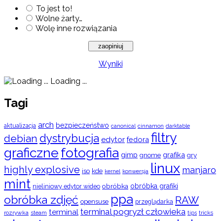
To jest to!
Wolne żarty…
Wolę inne rozwiązania
Wyniki
Loading ...
Tagi
arch
bezpieczeństwo
aktualizacja
cinnamon
canonical
darktable
filtry
dystrybucja
debian
edytor
fedora
graficzne
fotografia
gimp
grafika
gry
gnome
linux
highly explosive
manjaro
iso
kde
konwersja
kernel
mint
obróbka
obróbka grafiki
nieliniowy edytor wideo
ppa
obróbka zdjęć
RAW
opensuse
przeglądarka
terminal pogryzł człowieka
terminal
rozrywka
steam
tips
tricks