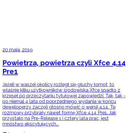
20 maja, 2019
Powietrza, powietrza czyli Xfce 4.14
Pre1
Jeżeli w waszej okolicy rozległ się głuchy łomot, to
właśnie kilku użytkowników środowiska Xfce spadło z
krzeseł po przeczytaniu tytułowej zapowiedzi. Tak, tak –
po niemal 4 lata od poprzedniego wydania w końcu
deweloperzy zaczęli głośno mówić o wersji 4.14. Te
rozmowy przybrały nawet formę Xfce 4.14 Pre1. Jak
przystało na Pre-Release 1 i cztery lata prac, jest
mnóstwo ekscytujących...