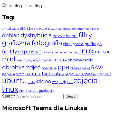
Loading ...
Tagi
arch
bezpieczeństwo
aktualizacja
cinnamon
canonical
darktable
filtry
dystrybucja
debian
edytor
fedora
graficzne
fotografia
gimp
grafika
gry
gnome
linux
highly explosive
manjaro
iso
kde
konwersja
kernel
mint
obróbka
obróbka grafiki
nieliniowy edytor wideo
ppa
obróbka zdjęć
RAW
opensuse
przeglądarka
terminal pogryzł człowieka
terminal
rozrywka
steam
tips
tricks
ubuntu
zdjęcia i
wideo
zdjęcia
xfce
unity
linux
środowisko graficzne
Search
Search
Microsoft Teams dla Linuksa