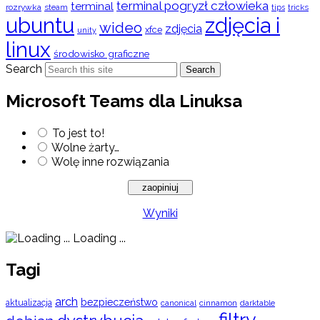
terminal pogryzł człowieka
terminal
rozrywka
steam
tips
tricks
ubuntu
zdjęcia i
wideo
zdjęcia
xfce
unity
linux
środowisko graficzne
Search
Search
Microsoft Teams dla Linuksa
To jest to!
Wolne żarty…
Wolę inne rozwiązania
Wyniki
Loading ...
Tagi
arch
bezpieczeństwo
aktualizacja
cinnamon
canonical
darktable
filtry