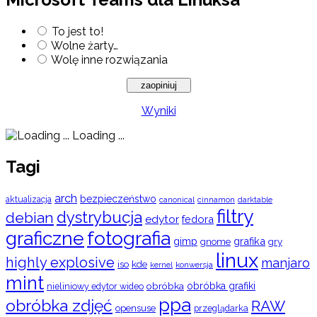
To jest to!
Wolne żarty…
Wolę inne rozwiązania
Wyniki
Loading ...
Tagi
arch
bezpieczeństwo
aktualizacja
cinnamon
canonical
darktable
filtry
dystrybucja
debian
edytor
fedora
graficzne
fotografia
gimp
grafika
gry
gnome
linux
highly explosive
manjaro
iso
kde
konwersja
kernel
mint
obróbka
obróbka grafiki
nieliniowy edytor wideo
ppa
obróbka zdjęć
RAW
opensuse
przeglądarka