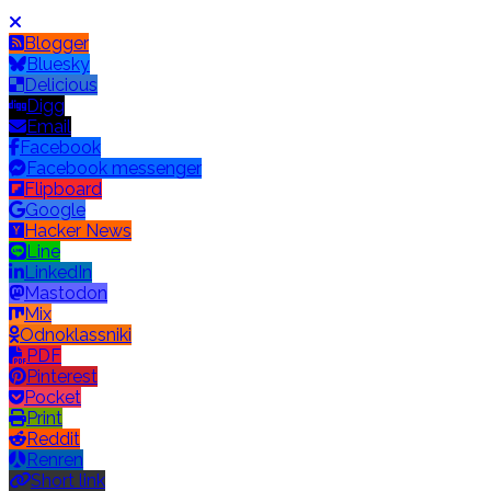
Blogger
Bluesky
Delicious
Digg
Email
Facebook
Facebook messenger
Flipboard
Google
Hacker News
Line
LinkedIn
Mastodon
Mix
Odnoklassniki
PDF
Pinterest
Pocket
Print
Reddit
Renren
Short link