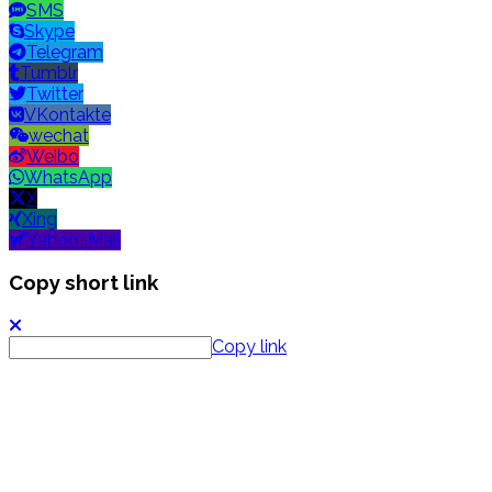
SMS
Skype
Telegram
Tumblr
Twitter
VKontakte
wechat
Weibo
WhatsApp
X
Xing
Yahoo! Mail
Copy short link
Copy link