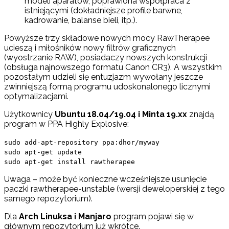
modeli aparatów, poprawiona współpraca z
istniejącymi (dokładniejsze profile barwne,
kadrowanie, balanse bieli, itp.).
Powyższe trzy składowe nowych mocy RawTherapee
ucieszą i miłośników nowy filtrów graficznych
(wyostrzanie RAW), posiadaczy nowszych konstrukcji
(obsługa najnowszego formatu Canon CR3). A wszystkim
pozostałym udzieli się entuzjazm wywołany jeszcze
zwinniejszą formą programu udoskonalonego licznymi
optymalizacjami.
Użytkownicy
Ubuntu 18.04/19.04 i Minta 19.xx
znajdą
program w PPA Highly Explosive:
sudo add-apt-repository ppa:dhor/myway
sudo apt-get update
sudo apt-get install rawtherapee
Uwaga – może być konieczne wcześniejsze usunięcie
paczki rawtherapee-unstable (wersji deweloperskiej z tego
samego repozytorium).
Dla
Arch Linuksa i Manjaro
program pojawi się w
głównym repozytorium już wkrótce.