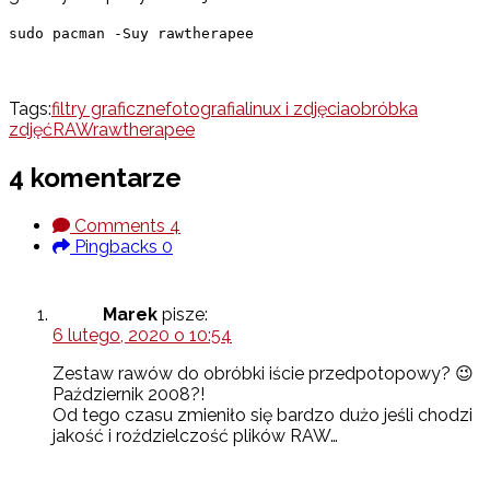
sudo pacman -Suy rawtherapee
Tags:
filtry graficzne
fotografia
linux i zdjęcia
obróbka
zdjęć
RAW
rawtherapee
4 komentarze
Comments
4
Pingbacks
0
Marek
pisze:
6 lutego, 2020 o 10:54
Zestaw rawów do obróbki iście przedpotopowy? 😉
Październik 2008?!
Od tego czasu zmieniło się bardzo dużo jeśli chodzi
jakość i roździelczość plików RAW…