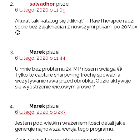
salvadhor
pisze:
6 lutego, 2020 o 11:09
Akurat taki katalog się „kliknął” – RawTherapee radzi
sobie bez zająknięcia i z nowszymi plikami po 20Mpx
🙂
Marek
pisze:
6 lutego, 2020 o 11:44
U mnie bez problemu 24 MP nosem wciąga 😉
Tylko te capture sharpening trochę spowalnia
wczytywanie rawa przed obróbką…Gdzie aktywuje
się wyostrzenie wielowymiarowe ?
Marek
pisze:
6 lutego, 2020 o 15:37
Jestem pod wielkim wrażeniem ilości detali jakie
generuje najnowsza wersja tego programu.
Z resztą wystarczy sobie porównać to co