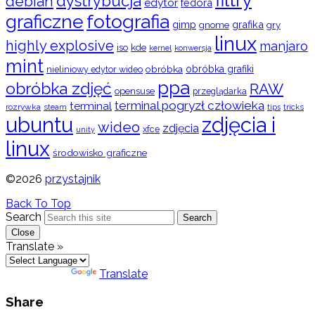
dystrybucja
debian
edytor
fedora
graficzne
fotografia
gimp
grafika
gry
gnome
linux
highly explosive
manjaro
iso
kde
konwersja
kernel
mint
obróbka
obróbka grafiki
nieliniowy edytor wideo
ppa
obróbka zdjęć
RAW
opensuse
przeglądarka
terminal pogryzł człowieka
terminal
rozrywka
steam
tips
tricks
ubuntu
zdjęcia i
wideo
zdjęcia
xfce
unity
linux
środowisko graficzne
©2026
przystajnik
Back To Top
Search
Search
Close
Translate »
Powered by
Translate
Share