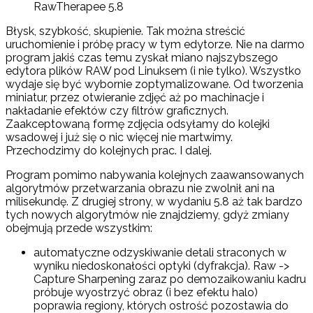
RawTherapee 5.8
Błysk, szybkość, skupienie. Tak można streścić
uruchomienie i próbę pracy w tym edytorze. Nie na darmo
program jakiś czas temu zyskał miano najszybszego
edytora plików RAW pod Linuksem (i nie tylko). Wszystko
wydaje się być wybornie zoptymalizowane. Od tworzenia
miniatur, przez otwieranie zdjęć aż po machinacje i
nakładanie efektów czy filtrów graficznych.
Zaakceptowaną formę zdjęcia odsyłamy do kolejki
wsadowej i już się o nic więcej nie martwimy.
Przechodzimy do kolejnych prac. I dalej.
Program pomimo nabywania kolejnych zaawansowanych
algorytmów przetwarzania obrazu nie zwolnił ani na
milisekundę. Z drugiej strony, w wydaniu 5.8 aż tak bardzo
tych nowych algorytmów nie znajdziemy, gdyż zmiany
obejmują przede wszystkim:
automatyczne odzyskiwanie detali straconych w
wyniku niedoskonałości optyki (dyfrakcja). Raw ->
Capture Sharpening zaraz po demozaikowaniu kadru
próbuje wyostrzyć obraz (i bez efektu halo)
poprawia regiony, których ostrość pozostawia do