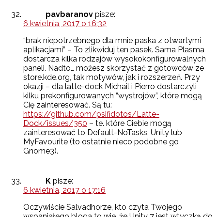
pavbaranov
pisze:
6 kwietnia, 2017 o 16:32
“brak niepotrzebnego dla mnie paska z otwartymi
aplikacjami” – To zlikwiduj ten pasek. Sama Plasma
dostarcza kilka rodzajów wysokokonfigurowalnych
paneli. Nadto… możesz skorzystać z gotowców ze
store.kde.org, tak motywów, jak i rozszerzeń. Przy
okazji – dla latte-dock Michail i Pierro dostarczyli
kilku prekonfigurowanych “wystrojów”, które mogą
Cię zainteresować. Są tu:
https://github.com/psifidotos/Latte-
Dock/issues/350
– te. które Ciebie mogą
zainteresować to Default-NoTasks, Unity lub
MyFavourite (to ostatnie nieco podobne go
Gnome3).
K
pisze:
6 kwietnia, 2017 o 17:16
Oczywiście Salvadhorze, kto czyta Twojego
wspaniałego bloga to wie, że Unity 7 jest wtyczką do