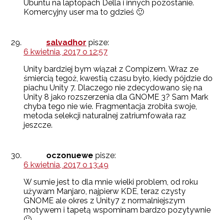
Ubuntu na laptopach Della i innych pozostanie.
Komercyjny user ma to gdzieś 🙂
salvadhor
pisze:
6 kwietnia, 2017 o 12:57
Unity bardziej bym wiązał z Compizem. Wraz ze
śmiercią tegoż, kwestią czasu było, kiedy pójdzie do
piachu Unity 7. Dlaczego nie zdecydowano się na
Unity 8 jako rozszerzenia dla GNOME 3? Sam Mark
chyba tego nie wie. Fragmentacja zrobiła swoje,
metoda selekcji naturalnej zatriumfowała raz
jeszcze.
oczonuewe
pisze:
6 kwietnia, 2017 o 13:49
W sumie jest to dla mnie wielki problem, od roku
używam Manjaro, najpierw KDE, teraz czysty
GNOME ale okres z Unity7 z normalniejszym
motywem i tapetą wspominam bardzo pozytywnie
🙂