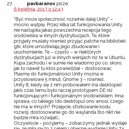
pavbaranov
pisze:
6 kwietnia, 2017 o 12:43
“Być może społeczność rozwinie dalej Unity” –
mocno wątpię. Przez kilka lat funkcjonowania Unity
nie nastąpiła jakaś powszechna recepcja tego
środowiska w innych dystrybucjach. Te, które
przyjęły musiały również przyjąć patche na biblioteki
gtk, które umożliwiają jego zbudowanie i
uruchomienie. Te – często – w niektórych
dystrybucjach już w innych wersjach niż te w Ubuntu.
Kupa zachodu i w sumie nie wiadomo po co, skoro,
jak to nawet tu ktoś powiedział – dostosować
Plasmę do funkcjonalności Unity można w
przysłowiowe 5 minut. Gnome 3 – również.
Unity 8, kiedy się z nim próbowałem (na desktopie)
jakiś czas temu było raczej prototypem DE niż
funkcjonującym i funkcjonalnym środowiskiem. Inna
sprawa, co takiego (do desktopu) ono wnosi, czego
nie ma w innych? Przejęcie, sforkowanie kodu,
rozwój, dostosowanie go do waylanda (bo nikt nie
będzie mira rozwijał)…
Oczywiście – pożyjemy – zobaczymy, jednak wydaje
się, że mija się to z celem i obecne wydanie Unity 7.x