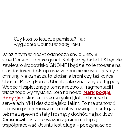
Czy ktoś to jeszcze pamięta? Tak
wyglądało Ubuntu w 2005 roku
Wraz z tym w niebyt odchodzą sny o Unity 8,
smartfonach i konwergencji. Kolejne wydanie LTS będzie
zawierało środowisko GNOME i będzie zorientowane na
standardowy desktop oraz wzmocnienie współpracy z
chmurą. Nie oznacza to złożenia broni czy też końca
Ubuntu. Raczej koniec Ubuntu jakie znaliśmy do tej pory.
Wobec nieśpiesznego tempa rozwoju, fragmentacji i
wiecznego wymyślania koła na nowo,
Mark podjął
decyzję
o skupieniu się na rynku [[IoT]], chmurach,
serwerach, VM i desktopie jako takim. To ma stanowić
zarówno przełomowy moment w rozwoju Ubuntu jak
też ma zapewnić stały i rosnący dochód na jaki liczy
Canonical
. Lista rozwiązań z jakimi ma lepiej
współpracować Ubuntu jest długa – poczynając od