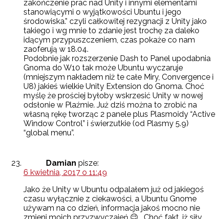
zakończenie prac nad Unity i innymi elementami
stanowiącymi o wyjątkowości Ubuntu i jego
środowiska.” czyli całkowitej rezygnacji z Unity jako
takiego i wg mnie to zdanie jest trochę za daleko
idącym przypuszczeniem, czas pokaże co nam
zaoferują w 18.04.
Podobnie jak rozszerzenie Dash to Panel upodabnia
Gnoma do W10 tak może Ubuntu wyczaruje
(mniejszym nakładem niż te całe Miry, Convergence i
U8) jakieś wielkie Unity Extension do Gnoma. Choć
myślę że prościej byłoby wskrzesić Unity w nowej
odsłonie w Plaźmie. Już dziś można to zrobić na
własną rękę tworząc 2 panele plus Plasmoidy “Active
Window Control” i świerzutkie (od Plasmy 5.9)
“global menu”.
Damian
pisze:
6 kwietnia, 2017 o 11:49
Jako że Unity w Ubuntu odpalałem już od jakiegoś
czasu wyłącznie z ciekawości, a Ubuntu Gnome
używam na co dzień, informacja jakoś mocno nie
zmieni moich przyzwyczajeń 😉 . Choć fakt, iż siły