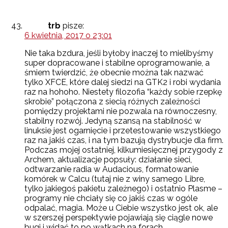
trb
pisze:
6 kwietnia, 2017 o 23:01
Nie taka bzdura, jeśli byłoby inaczej to mielibyśmy
super dopracowane i stabilne oprogramowanie, a
śmiem twierdzić, że obecnie można tak nazwać
tylko XFCE, które dalej siedzi na GTK2 i robi wydania
raz na hohoho. Niestety filozofia “każdy sobie rzepkę
skrobie” połączona z siecią różnych zależności
pomiędzy projektami nie pozwala na równoczesny,
stabilny rozwój. Jedyną szansą na stabilność w
linuksie jest ogarnięcie i przetestowanie wszystkiego
raz na jakiś czas, i na tym bazują dystrybucje dla firm.
Podczas mojej ostatniej, kilkumiesięcznej przygody z
Archem, aktualizacje popsuły: działanie sieci,
odtwarzanie radia w Audacious, formatowanie
komórek w Calcu (tutaj nie z winy samego Libre,
tylko jakiegoś pakietu zależnego) i ostatnio Plasme –
programy nie chciały się co jakiś czas w ogóle
odpalać, magia. Może u Ciebie wszystko jest ok, ale
w szerszej perspektywie pojawiają się ciągle nowe
bugi i widać to po wątkach na forach.