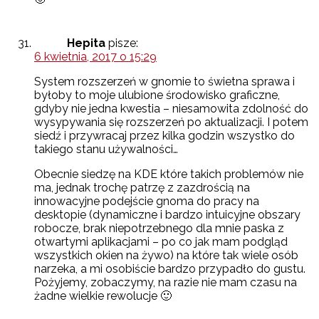
Hepita
pisze:
6 kwietnia, 2017 o 15:29
System rozszerzeń w gnomie to świetna sprawa i
byłoby to moje ulubione środowisko graficzne,
gdyby nie jedna kwestia – niesamowita zdolność do
wysypywania się rozszerzeń po aktualizacji. I potem
siedź i przywracaj przez kilka godzin wszystko do
takiego stanu używalności…
Obecnie siedzę na KDE które takich problemów nie
ma, jednak trochę patrzę z zazdrością na
innowacyjne podejście gnoma do pracy na
desktopie (dynamiczne i bardzo intuicyjne obszary
robocze, brak niepotrzebnego dla mnie paska z
otwartymi aplikacjami – po co jak mam podgląd
wszystkich okien na żywo) na które tak wiele osób
narzeka, a mi osobiście bardzo przypadło do gustu.
Pożyjemy, zobaczymy, na razie nie mam czasu na
żadne wielkie rewolucje 🙂