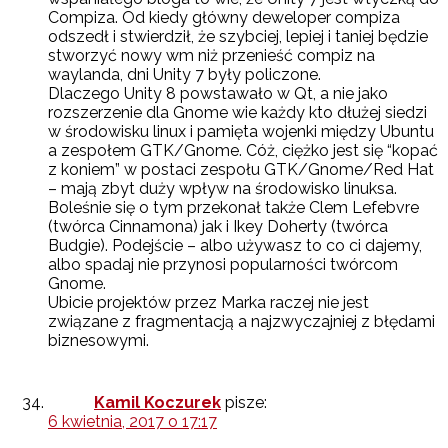
Compiza. Od kiedy główny deweloper compiza
odszedł i stwierdził, że szybciej, lepiej i taniej będzie
stworzyć nowy wm niż przenieść compiz na
waylanda, dni Unity 7 były policzone.
Dlaczego Unity 8 powstawało w Qt, a nie jako
rozszerzenie dla Gnome wie każdy kto dłużej siedzi
w środowisku linux i pamięta wojenki między Ubuntu
a zespołem GTK/Gnome. Cóż, ciężko jest się “kopać
z koniem” w postaci zespołu GTK/Gnome/Red Hat
– mają zbyt duży wpływ na środowisko linuksa.
Boleśnie się o tym przekonał także Clem Lefebvre
(twórca Cinnamona) jak i Ikey Doherty (twórca
Budgie). Podejście – albo używasz to co ci dajemy,
albo spadaj nie przynosi popularności twórcom
Gnome.
Ubicie projektów przez Marka raczej nie jest
związane z fragmentacją a najzwyczajniej z błędami
biznesowymi.
Kamil Koczurek
pisze:
6 kwietnia, 2017 o 17:17