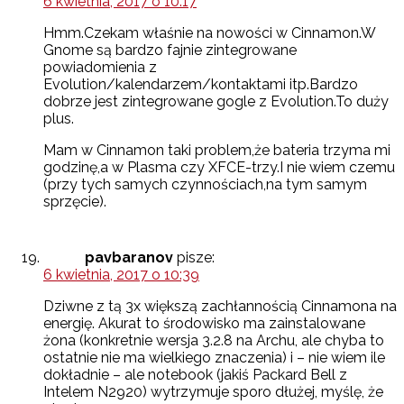
6 kwietnia, 2017 o 10:17
Hmm.Czekam właśnie na nowości w Cinnamon.W
Gnome są bardzo fajnie zintegrowane
powiadomienia z
Evolution/kalendarzem/kontaktami itp.Bardzo
dobrze jest zintegrowane gogle z Evolution.To duży
plus.
Mam w Cinnamon taki problem,że bateria trzyma mi
godzinę,a w Plasma czy XFCE-trzy.I nie wiem czemu
(przy tych samych czynnościach,na tym samym
sprzęcie).
pavbaranov
pisze:
6 kwietnia, 2017 o 10:39
Dziwne z tą 3x większą zachłannością Cinnamona na
energię. Akurat to środowisko ma zainstalowane
żona (konkretnie wersja 3.2.8 na Archu, ale chyba to
ostatnie nie ma wielkiego znaczenia) i – nie wiem ile
dokładnie – ale notebook (jakiś Packard Bell z
Intelem N2920) wytrzymuje sporo dłużej, myślę, że