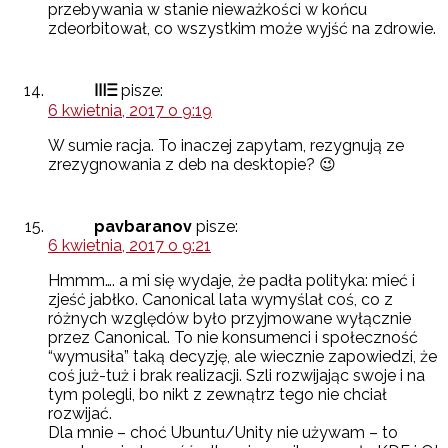
przebywania w stanie nieważkości w końcu
zdeorbitował, co wszystkim może wyjść na zdrowie.
ⲼⲶ
pisze:
6 kwietnia, 2017 o 9:19
W sumie racja. To inaczej zapytam, rezygnują ze
zrezygnowania z deb na desktopie? 😉
pavbaranov
pisze:
6 kwietnia, 2017 o 9:21
Hmmm…. a mi się wydaje, że padła polityka: mieć i
zjeść jabłko. Canonical lata wymyślał coś, co z
różnych względów było przyjmowane wyłącznie
przez Canonical. To nie konsumenci i społeczność
“wymusiła” taką decyzję, ale wiecznie zapowiedzi, że
coś już-tuż i brak realizacji. Szli rozwijając swoje i na
tym polegli, bo nikt z zewnątrz tego nie chciał
rozwijać.
Dla mnie – choć Ubuntu/Unity nie używam – to