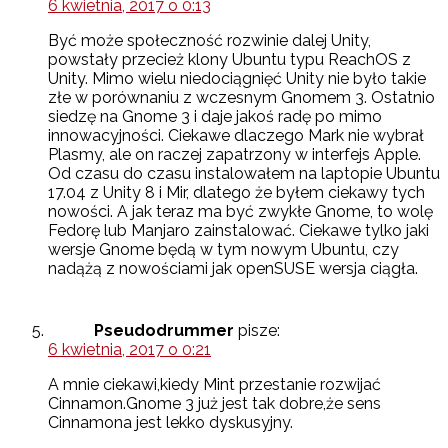
6 kwietnia, 2017 o 0:13
Być może społeczność rozwinie dalej Unity,
powstały przecież klony Ubuntu typu ReachOS z
Unity. Mimo wielu niedociągnięć Unity nie było takie
złe w porównaniu z wczesnym Gnomem 3. Ostatnio
siedzę na Gnome 3 i daje jakoś radę po mimo
innowacyjności. Ciekawe dlaczego Mark nie wybrał
Plasmy, ale on raczej zapatrzony w interfejs Apple.
Od czasu do czasu instalowałem na laptopie Ubuntu
17.04 z Unity 8 i Mir, dlatego że byłem ciekawy tych
nowości. A jak teraz ma być zwykłe Gnome, to wolę
Fedorę lub Manjaro zainstalować. Ciekawe tylko jaki
wersje Gnome będą w tym nowym Ubuntu, czy
nadążą z nowościami jak openSUSE wersja ciągła.
Pseudodrummer
pisze:
6 kwietnia, 2017 o 0:21
A mnie ciekawi,kiedy Mint przestanie rozwijać
Cinnamon.Gnome 3 już jest tak dobre,że sens
Cinnamona jest lekko dyskusyjny.