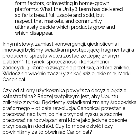
form factors, or investing in home-grown
platforms. What the Unity8 team has delivered
so far is beautiful, usable and solid, but I
respect that markets, and community,
ultimately decide which products grow and
which disappear.
Innymi słowy, zamiast konwergencji, ujednolicenia i
innowacji byliśmy świadkami postępującej fragmentacji a
producenci sprzętu woleli zostać ze „lepiej znanym
diabłem”. To rynek, społeczności i konsumenci
zadecydują, które rozwiązanie przetrwa, a które zniknie.
Widocznie właśnie zaczęły znikać wizje jakie miał Mark i
Canonical.
Czy od strony użytkownika powyższa decyzja będzie
katastrofalna? Raczej wątpliwym jest, aby Ubuntu
zniknęło z rynku. Będziemy świadkami zmiany środowiska
graficznego – ot cała rewolucja. Canonical przestanie
pracować nad tym, co nie przynosi zysku, a zacznie
pracować na rozwiązaniami które jako jedyne obecnie
przynoszą im dochód. Czy to może dziwić i czy
powinniśmy za to obwiniać Canonical?