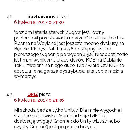
pavbaranov
pisze:
6 kwietnia, 2017 o 21:30
“poziom łatania starych bugów jest równy
poziomowi powstawania nowych.” to akurat bzdura.
Plasma na Wayland jest jeszcze mocno dyskusyjna.
Będzie. Kiedyś. Patch na 5.8 dostępny jest od…
pierwszego tygodnia po wydaniu 5.8. Niedopatrzenie
jest m.in. wynikiem… pracy devów KDE na Debianie.
Tak – zwalam na niego dużo. Dla świata Qt/KDE to
absolutnie najgorsza dystrybucja jaką sobie można
wymarzyć.
QkiZ
pisze:
6 kwietnia, 2017 o 21:36
Mi szkoda będzie tylko Unity7. Dla mnie wygodne i
stabilne środowisko. Mam nadzieje tylko że
dostosują wygląd Gnome3 do Unity wizualnie, bo
czysty Gnome3 jest po prostu brzydki.