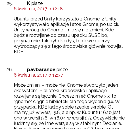
K
pisze:
6 kwietnia, 2017 o 12:18
Ubuntu przed Unity korzystało z Gnome, z Unity
wykorzystywało aplikacje i stos Gnome, po ubiciu
Unity wrócą do Gnome – nic się nie zmieni. Kde
będzie rozwijane do czasu upadku SUSE bo,
przynajmniej tak było kiedyś, to deweloperzy
wywodzący się z tego środowiska głównie rozwijali
KDE.
pavbaranov
pisze:
6 kwietnia, 2017 o 12:37
Może zmieni – może nie. Gnome stworzyło jeden
ekosystem. Biblioteki, środowisko i aplikacje –
rozwijane są łącznie. Chcesz mieć Gnome 3.x, to
“gnome” ciągnie biblioteki dla tego wydania 3.x. W
przypadku KDE każdy sobie rzepkę skrobie. Qt
mamy już w wersji 5.8, ale np. w Kubuntu 16.10 jest
ono w wersji 5.6, w 16.04 w wersji 5.5. Oczywiście nie
łudźmy się, że inne wersje są w stabilnym Debianie.
Nawet Neon kurczowo trzyma się 5.7, bo nie są w