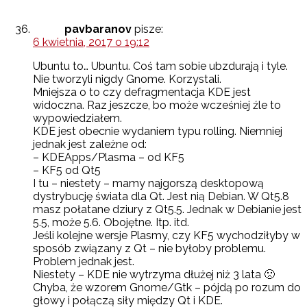
pavbaranov
pisze:
6 kwietnia, 2017 o 19:12
Ubuntu to… Ubuntu. Coś tam sobie ubzdurają i tyle.
Nie tworzyli nigdy Gnome. Korzystali.
Mniejsza o to czy defragmentacja KDE jest
widoczna. Raz jeszcze, bo może wcześniej źle to
wypowiedziałem.
KDE jest obecnie wydaniem typu rolling. Niemniej
jednak jest zależne od:
– KDEApps/Plasma – od KF5
– KF5 od Qt5
I tu – niestety – mamy najgorszą desktopową
dystrybucję świata dla Qt. Jest nią Debian. W Qt5.8
masz połatane dziury z Qt5.5. Jednak w Debianie jest
5.5, może 5.6. Obojętne. Itp. itd.
Jeśli kolejne wersje Plasmy, czy KF5 wychodziłyby w
sposób związany z Qt – nie byłoby problemu.
Problem jednak jest.
Niestety – KDE nie wytrzyma dłużej niż 3 lata 🙁
Chyba, że wzorem Gnome/Gtk – pójdą po rozum do
głowy i połączą siły między Qt i KDE.