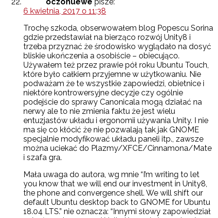
oczonuewe
pisze:
6 kwietnia, 2017 o 11:38
Trochę szkoda, obserwowałem blog Popescu Sorina
gdzie przedstawiał na bierząco rozwój Unity8 i
trzeba przyznać że środowisko wyglądało na dosyć
bliskie ukończenia a osobiście – obiecująco.
Używałem też przez prawie pół roku Ubuntu Touch,
które było całkiem przyjemne w użytkowaniu. Nie
podważam że te wszystkie zapowiedzi, obietnice i
niektóre kontrowersyjne decyzje czy ogólnie
podejście do sprawy Canonicala mogą działać na
nerwy ale to nie zmienia faktu że jest wielu
entuzjastów układu i ergonomii używania Unity. I nie
ma się co kłócić że nie pozwalają tak jak GNOME
specjalnie modyfikować układu paneli itp., zawsze
można uciekać do Plazmy/XFCE/Cinnamona/Mate
i szafa gra.
Mała uwaga do autora, wg mnie “I’m writing to let
you know that we will end our investment in Unity8,
the phone and convergence shell. We will shift our
default Ubuntu desktop back to GNOME for Ubuntu
18.04 LTS.” nie oznacza: “Innymi słowy zapowiedział