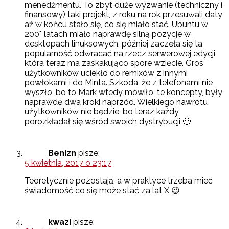
menedżmentu. To zbyt duże wyzwanie (techniczny i
finansowy) taki projekt, z roku na rok przesuwali daty
aż w końcu stało się, co się miało stać. Ubuntu w
200* latach miało naprawdę silną pozycje w
desktopach linuksowych, później zaczęła się ta
popularność odwracać na rzecz serwerowej edycji,
która teraz ma zaskakująco spore wzięcie. Gros
użytkowników uciekło do remixów z innymi
powłokami i do Minta. Szkoda, że z telefonami nie
wyszło, bo to Mark wtedy mówiło, te koncepty, były
naprawdę dwa kroki naprzód. Wielkiego nawrotu
użytkowników nie będzie, bo teraz każdy
porozkładał się wśród swoich dystrybucji 🙂
Benizn
pisze:
5 kwietnia, 2017 o 23:17
Teoretycznie pozostają, a w praktyce trzeba mieć
świadomość co się może stać za lat X 😉
kwazi
pisze: