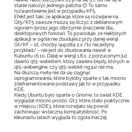
stanie nałożyć jednego patcha 🙂 To samo
rozwarstwienie jest w przypadku KF5.
Efekt jest taki, że aplikacje, które są rozwijane na
Qt5/KF5 zawsze muszą się liczyć z debianowym
ogonem (przez jego olbrzymie znaczenie dla…
desktopowych forków). To powoduje, że niektórych
aplikacji w ogóle nie zbudujesz przy danej wersji
Qt/KF – ot, choćby qupzilla 2.x /to nie jedyny
przykład/ – nie jest do zbudowania nawet w
Kubuntu 16.10. Dalej w wersji 1.8.x, z porzuconym już
dawno qt5-webkitem, który zawiera błędy, których w
qt5-webengine, czy qt5-webkit-ng już nie ma.
Na dłuższą metę nie da się ciągnąć
oprogramowania, które byłoby oparte o tak mocno
zdeframentowane podstawy jak to w przypadku
KDE.
Kiedy Ubuntu było oparte o Gnome, to świat KDE
wyglądał mocno prosto: Qt3, które stało praktycznie
w miejscu i KDE3, które rozwijało się powoli
zachowując wsteczną kompatybilność. Po
kilkunastu latach wygląda to zgoła inaczej.