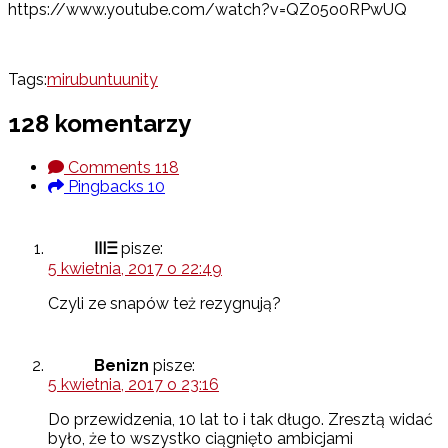
https://www.youtube.com/watch?v=QZ05o0RPwUQ
Tags:
mir
ubuntu
unity
128 komentarzy
Comments
118
Pingbacks
10
ⲼⲶ
pisze:
5 kwietnia, 2017 o 22:49
Czyli ze snapów też rezygnują?
Benizn
pisze:
5 kwietnia, 2017 o 23:16
Do przewidzenia, 10 lat to i tak długo. Zresztą widać
było, że to wszystko ciągnięto ambicjami