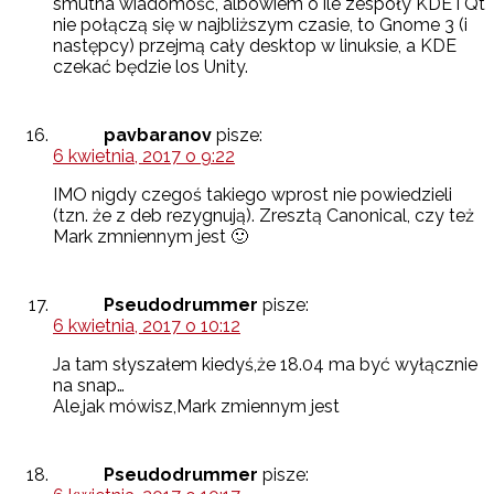
smutna wiadomość, albowiem o ile zespoły KDE i Qt
nie połączą się w najbliższym czasie, to Gnome 3 (i
następcy) przejmą cały desktop w linuksie, a KDE
czekać będzie los Unity.
pavbaranov
pisze:
6 kwietnia, 2017 o 9:22
IMO nigdy czegoś takiego wprost nie powiedzieli
(tzn. że z deb rezygnują). Zresztą Canonical, czy też
Mark zmniennym jest 🙂
Pseudodrummer
pisze:
6 kwietnia, 2017 o 10:12
Ja tam słyszałem kiedyś,że 18.04 ma być wyłącznie
na snap…
Ale,jak mówisz,Mark zmiennym jest
Pseudodrummer
pisze: