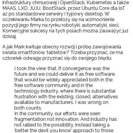
infrastruktury chmurowej i OpenStack, Kubernetes a także
MAAS, LXD, JUJU, BootStack, przez Ubuntu Core dla IoT
aż po standardowe serwery i typowy desktop. W
oczekiwaniu Marka to przełoży się na wzmocnienie
pozycji jego firmy na rynku robotyki, automatyki, sieci.
Komercyjne sukcesy na tych polach można zauważyć już
dzisiaj.
A jak Mark kwituje obecny rozwój i próbę zawojowania
świata smartfonów, tabletów? Trzeba przyznać, że ma
człowiek odwagę przyznać się do swojego błędu:
I took the view that, if convergence was the
future and we could deliver it as free software,
that would be widely appreciated both in the
free software community and in the
technology industry, where there is substantial
frustration with the existing, closed, alternatives
available to manufacturers. I was wrong on
both counts.
In the community, our efforts were seen
fragmentation not innovation. And industry has
not rallied to the possibility, instead taking a
‘better the devil you know’ approach to those