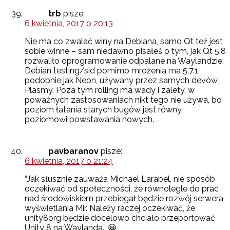
trb
pisze:
6 kwietnia, 2017 o 20:13
Nie ma co zwalać winy na Debiana, samo Qt też jest
sobie winne – sam niedawno pisałeś o tym, jak Qt 5.8
rozwaliło oprogramowanie odpalane na Waylandzie.
Debian testing/sid pomimo mrożenia ma 5.7.1,
podobnie jak Neon, używany przez samych devów
Plasmy. Poza tym rolling ma wady i zalety, w
poważnych zastosowaniach nikt tego nie używa, bo
poziom łatania starych bugów jest równy
poziomowi powstawania nowych.
pavbaranov
pisze:
6 kwietnia, 2017 o 21:24
“Jak słusznie zauważa Michael Larabel, nie sposób
oczekiwać od społeczności, że równolegle do prac
nad środowiskiem przebiegał będzie rozwój serwera
wyświetlania Mir. Należy raczej oczekiwać, że
unity8org będzie docelowo chciało przeportować
Unity 8 na Waylanda.” 😀