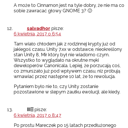
A może to Cinnamon jest na tyle dobry, że nie ma co
sobie zawracać głowy GNOME 3? 🙂
salvadhor
pisze:
6 kwietnia, 2017 o 6:54
Tam wiało chłodem jak z rodzinnej krypty już od
jakiegoś czasu. Unity 7.xx w odstawce, nieokreślony
stan Unity 8, Mir który był nie wiadomo czym.
Wszystko to wyglądało na okrutne męki
deweloperów Canonicala. Lepiej, że porzucają coś,
co zmurszało już pod wpływem czasu, niż próbują
wmawiać przez następne 10 lat, że to rewolucja.
Pytaniem było nie to, czy Unity zostanie
pozostawione w ślepym zaułku ewolucji, ale kiedy.
ⲼⲶ
pisze:
6 kwietnia, 2017 o 8:47
Po prostu Mareczek po 15 latach przedłużonego