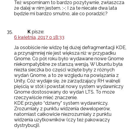
Też wspominam to bardzo pozytywnie, zwłaszcza
że dalej w nim jestem. ;-; I za te niecałe dwa lata
będzie mi bardzo smutno, ale co poradzić?
K
pisze:
6 kwietnia, 2017 o 18:33
Ja osobiście nie widzę tej dużej defragmentacji KDE,
a przynajmniej nie jest większa niż w przypadku
Gnome. Co pół roku było wydawane nowe Gnome
niekompatybilne ze starszą wersją. W Ubuntu była
niezła sieczka bo części wzięte były z różnych
wydań Gnome, a to ze względu na powiązania z
Unity. Cóż wydaje się, że zarządzający RH walnęli
pięścią w stół i powstał nowy system wydawniczy
Gnome dostosowany do wydań LTS. To może
rzeczywiście mieć znaczenie.
KDE przyjęło “dziwny” system wydawniczy.
Zrozumiały z punktu widzenia deweloperów,
natomiast całkowicie niezrozumiały z punktu
widzenia użytkowników (czy też pakowaczy
dystrybucji).