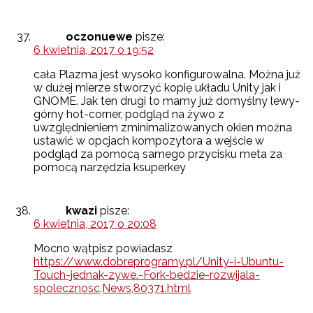
oczonuewe
pisze:
6 kwietnia, 2017 o 19:52
cała Plazma jest wysoko konfigurowalna. Można już
w dużej mierze stworzyć kopię układu Unity jak i
GNOME. Jak ten drugi to mamy już domyślny lewy-
górny hot-corner, podgląd na żywo z
uwzględnieniem zminimalizowanych okien można
ustawić w opcjach kompozytora a wejście w
podgląd za pomocą samego przycisku meta za
pomocą narzędzia ksuperkey
kwazi
pisze:
6 kwietnia, 2017 o 20:08
Mocno wątpisz powiadasz
https://www.dobreprogramy.pl/Unity-i-Ubuntu-
Touch-jednak-zywe.-Fork-bedzie-rozwijala-
spolecznosc,News,80371.html