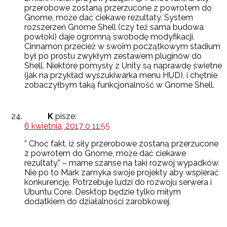
przerobowe zostaną przerzucone z powrotem do
Gnome, może dać ciekawe rezultaty. System
rozszerzeń Gnome Shell (czy też sama budowa
powłoki) daje ogromną swobodę modyfikacji.
Cinnamon przecież w swoim początkowym stadium
był po prostu zwykłym zestawem pluginów do
Shell. Niektóre pomysły z Unity są naprawdę świetne
(jak na przykład wyszukiwarka menu HUD), i chętnie
zobaczyłbym taką funkcjonalność w Gnome Shell.
K
pisze:
6 kwietnia, 2017 o 11:55
” Choć fakt, iż siły przerobowe zostaną przerzucone
z powrotem do Gnome, może dać ciekawe
rezultaty.” – marne szanse na taki rozwój wypadków.
Nie po to Mark zamyka swoje projekty aby wspierać
konkurencję. Potrzebuje ludzi do rozwoju serwera i
Ubuntu Core. Desktop będzie tylko miłym
dodatkiem do działalności zarobkowej.