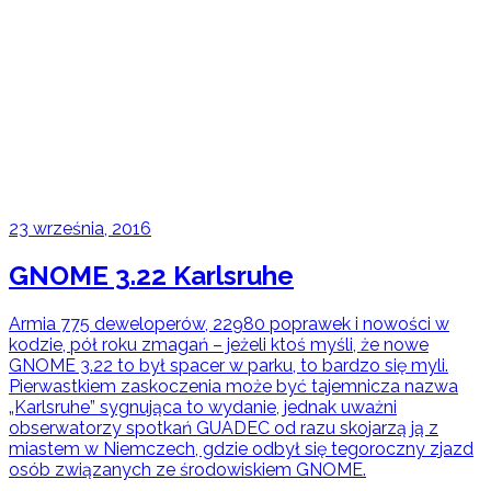
23 września, 2016
GNOME 3.22 Karlsruhe
Armia 775 deweloperów, 22980 poprawek i nowości w
kodzie, pół roku zmagań – jeżeli ktoś myśli, że nowe
GNOME 3.22 to był spacer w parku, to bardzo się myli.
Pierwastkiem zaskoczenia może być tajemnicza nazwa
„Karlsruhe” sygnująca to wydanie, jednak uważni
obserwatorzy spotkań GUADEC od razu skojarzą ją z
miastem w Niemczech, gdzie odbył się tegoroczny zjazd
osób związanych ze środowiskiem GNOME.