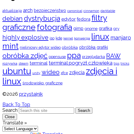
arch
bezpieczeństwo
aktualizacja
cinnamon
canonical
darktable
filtry
dystrybucja
debian
edytor
fedora
graficzne
fotografia
gimp
grafika
gry
gnome
linux
highly explosive
manjaro
iso
kde
konwersja
kernel
mint
obróbka
obróbka grafiki
nieliniowy edytor wideo
ppa
obróbka zdjęć
RAW
opensuse
przeglądarka
terminal pogryzł człowieka
terminal
rozrywka
steam
tips
tricks
ubuntu
zdjęcia i
wideo
zdjęcia
xfce
unity
linux
środowisko graficzne
©2026
przystajnik
Back To Top
Search
Search
Close
Translate »