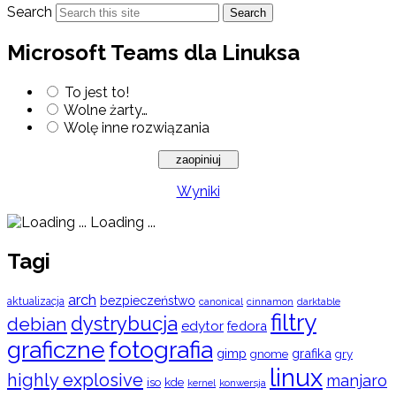
Search
Search
Microsoft Teams dla Linuksa
To jest to!
Wolne żarty…
Wolę inne rozwiązania
Wyniki
Loading ...
Tagi
arch
bezpieczeństwo
aktualizacja
cinnamon
canonical
darktable
filtry
dystrybucja
debian
edytor
fedora
graficzne
fotografia
gimp
grafika
gry
gnome
linux
highly explosive
manjaro
iso
kde
konwersja
kernel