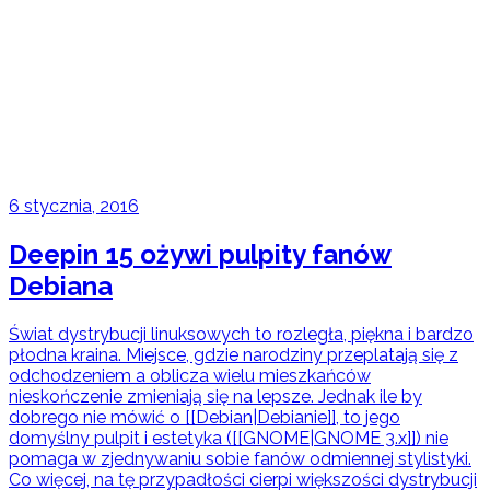
6 stycznia, 2016
Deepin 15 ożywi pulpity fanów
Debiana
Świat dystrybucji linuksowych to rozległa, piękna i bardzo
płodna kraina. Miejsce, gdzie narodziny przeplatają się z
odchodzeniem a oblicza wielu mieszkańców
nieskończenie zmieniają się na lepsze. Jednak ile by
dobrego nie mówić o [[Debian|Debianie]], to jego
domyślny pulpit i estetyka ([[GNOME|GNOME 3.x]]) nie
pomaga w zjednywaniu sobie fanów odmiennej stylistyki.
Co więcej, na tę przypadłości cierpi większości dystrybucji