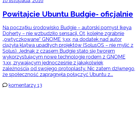
10 listopada, 2016
Powitajcie Ubuntu Budgie- oficjalnie
Na początku środowisko Budgie – autorski pomysł Ikeya
Doherty – nie wzbudziło sensacji. Ot, kolejne zgrabnie
„owtyczkowane” GNOME 3.xx, na dodatek nad autor
ciążyła klątwa upadłych projektów (SolusOS – nie mylić z
Solus). Jednak z czasem Budgie stało się tworem
wykorzystującym nowe technologie rodem z GNOME
3.xx, zrywającym jednocześnie z jakąkolwiek
zależnością od swojego protoplasty. Nic zatem dziwnego,
że społeczność zapragnęła połączyć Ubuntu z...
komentarzy 13