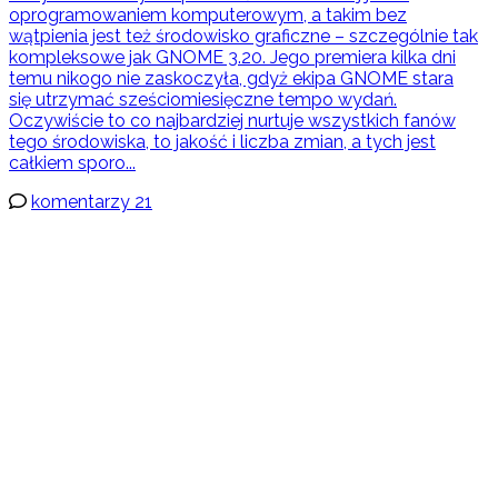
oprogramowaniem komputerowym, a takim bez
wątpienia jest też środowisko graficzne – szczególnie tak
kompleksowe jak GNOME 3.20. Jego premiera kilka dni
temu nikogo nie zaskoczyła, gdyż ekipa GNOME stara
się utrzymać sześciomiesięczne tempo wydań.
Oczywiście to co najbardziej nurtuje wszystkich fanów
tego środowiska, to jakość i liczba zmian, a tych jest
całkiem sporo...
komentarzy 21