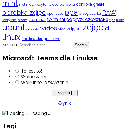
mint
obróbka
obróbka grafiki
nieliniowy edytor wideo
ppa
obróbka zdjęć
RAW
opensuse
przeglądarka
terminal pogryzł człowieka
terminal
rozrywka
steam
tips
tricks
ubuntu
zdjęcia i
wideo
zdjęcia
xfce
unity
linux
środowisko graficzne
Search
Search
Microsoft Teams dla Linuksa
To jest to!
Wolne żarty…
Wolę inne rozwiązania
Wyniki
Loading ...
Tagi