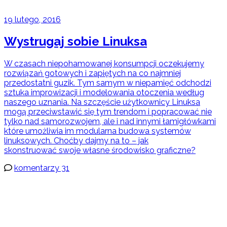
19 lutego, 2016
Wystrugaj sobie Linuksa
W czasach niepohamowanej konsumpcji oczekujemy
rozwiązań gotowych i zapiętych na co najmniej
przedostatni guzik. Tym samym w niepamięć odchodzi
sztuka improwizacji i modelowania otoczenia według
naszego uznania. Na szczęście użytkownicy Linuksa
mogą przeciwstawić się tym trendom i popracować nie
tylko nad samorozwojem, ale i nad innymi łamigłówkami
które umożliwia im modularna budowa systemów
linuksowych. Choćby dajmy na to – jak
skonstruować swoje własne środowisko graficzne?
komentarzy 31