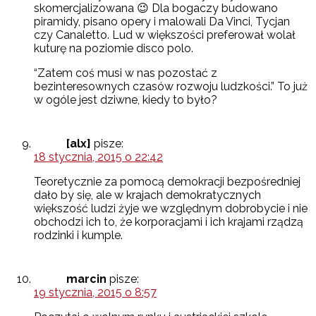
skomercjalizowana 😉 Dla bogaczy budowano
piramidy, pisano opery i malowali Da Vinci, Tycjan
czy Canaletto. Lud w większości preferował wolał
kuturę na poziomie disco polo.
“Zatem coś musi w nas pozostać z
bezinteresownych czasów rozwoju ludzkości.” To już
w ogóle jest dziwne, kiedy to było?
[alx]
pisze:
18 stycznia, 2015 o 22:42
Teoretycznie za pomocą demokracji bezpośredniej
dało by się, ale w krajach demokratycznych
większość ludzi żyje we względnym dobrobycie i nie
obchodzi ich to, że korporacjami i ich krajami rządzą
rodzinki i kumple.
marcin
pisze:
19 stycznia, 2015 o 8:57