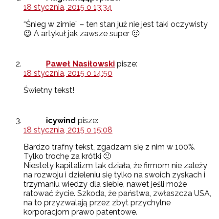
18 stycznia, 2015 o 13:34
“Śnieg w zimie” – ten stan już nie jest taki oczywisty
😉 A artykuł jak zawsze super 🙂
Paweł Nasiłowski
pisze:
18 stycznia, 2015 o 14:50
Świetny tekst!
icywind
pisze:
18 stycznia, 2015 o 15:08
Bardzo trafny tekst, zgadzam się z nim w 100%.
Tylko trochę za krótki 🙂
Niestety kapitalizm tak działa, że firmom nie zależy
na rozwoju i dzieleniu się tylko na swoich zyskach i
trzymaniu wiedzy dla siebie, nawet jeśli może
ratować życie. Szkoda, że państwa, zwłaszcza USA,
na to przyzwalają przez zbyt przychylne
korporacjom prawo patentowe.