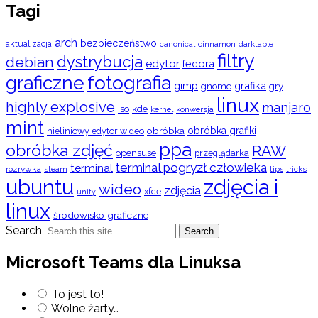
Tagi
arch
bezpieczeństwo
aktualizacja
cinnamon
canonical
darktable
filtry
dystrybucja
debian
edytor
fedora
graficzne
fotografia
gimp
grafika
gry
gnome
linux
highly explosive
manjaro
iso
kde
konwersja
kernel
mint
obróbka
obróbka grafiki
nieliniowy edytor wideo
ppa
obróbka zdjęć
RAW
opensuse
przeglądarka
terminal pogryzł człowieka
terminal
rozrywka
steam
tips
tricks
ubuntu
zdjęcia i
wideo
zdjęcia
xfce
unity
linux
środowisko graficzne
Search
Search
Microsoft Teams dla Linuksa
To jest to!
Wolne żarty…