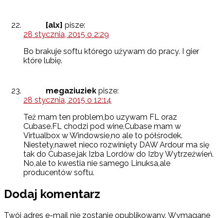
[alx]
pisze:
28 stycznia, 2015 o 2:29
Bo brakuje softu którego używam do pracy. I gier
które lubię.
megaziuziek
pisze:
28 stycznia, 2015 o 12:14
Też mam ten problem,bo uzywam FL oraz
Cubase.FL chodzi pod wine,Cubase mam w
Virtualbox w Windowsie,no ale to półśrodek.
Niestety,nawet nieco rozwinięty DAW Ardour ma się
tak do Cubase,jak Izba Lordów do Izby Wytrzeźwień.
No,ale to kwestia nie samego Linuksa,ale
producentów softu.
Dodaj komentarz
Twój adres e-mail nie zostanie opublikowany.
Wymagane