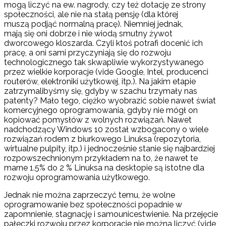
mogą liczyć na ew. nagrody, czy też dotację ze strony
społeczności, ale nie na stałą pensję (dla której
muszą podjąć normalną pracę). Niemniej jednak,
mają się oni dobrze i nie wiodą smutny żywot
dworcowego kloszarda. Czyli ktoś potrafi docenić ich
pracę, a oni sami przyczyniają się do rozwoju
technologicznego tak skwapliwie wykorzystywanego
przez wielkie korporacje (vide Google, Intel, producenci
routerów, elektroniki użytkowej, itp.). Na jakim etapie
zatrzymalibyśmy się, gdyby w szachu trzymały nas
patenty? Mało tego, ciężko wyobrazić sobie nawet świat
komercyjnego oprogramowania, gdyby nie mógł on
kopiować pomysłów z wolnych rozwiązań. Nawet
nadchodzący Windows 10 został wzbogacony o wiele
rozwiązań rodem z biurkowego Linuksa (repozytoria,
wirtualne pulpity, itp.) i jednocześnie stanie się najbardziej
rozpowszechnionym przykładem na to, że nawet te
marne 1.5% do 2 % Linuksa na desktopie są istotne dla
rozwoju oprogramowania użytkowego.
Jednak nie można zaprzeczyć temu, że wolne
oprogramowanie bez społeczności popadnie w
zapomnienie, stagnację i samounicestwienie. Na przejęcie
pałeczki rozwoju przez korporacje nie można liczyć (vide