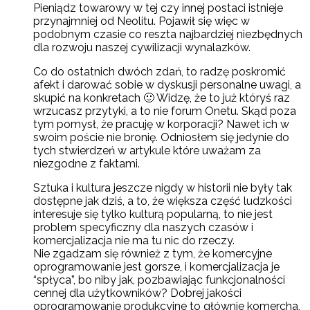
Pieniądz towarowy w tej czy innej postaci istnieje
przynajmniej od Neolitu. Pojawił się więc w
podobnym czasie co reszta najbardziej niezbędnych
dla rozwoju naszej cywilizacji wynalazków.
Co do ostatnich dwóch zdań, to radzę poskromić
afekt i darować sobie w dyskusji personalne uwagi, a
skupić na konkretach 🙂 Widzę, że to już któryś raz
wrzucasz przytyki, a to nie forum Onetu. Skąd poza
tym pomysł, że pracuję w korporacji? Nawet ich w
swoim poście nie bronię. Odniosłem się jedynie do
tych stwierdzeń w artykule które uważam za
niezgodne z faktami.
Sztuka i kultura jeszcze nigdy w historii nie były tak
dostępne jak dziś, a to, że większa część ludzkości
interesuje się tylko kulturą popularną, to nie jest
problem specyficzny dla naszych czasów i
komercjalizacja nie ma tu nic do rzeczy.
Nie zgadzam się również z tym, że komercyjne
oprogramowanie jest gorsze, i komercjalizacja je
“spłyca”, bo niby jak, pozbawiając funkcjonalności
cennej dla użytkowników? Dobrej jakości
oprogramowanie produkcyjne to głównie komercha,