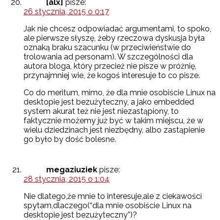
[alx]
pisze:
26 stycznia, 2015 o 0:17
Jak nie chcesz odpowiadać argumentami, to spoko,
ale pierwsze słyszę, żeby rzeczowa dyskusja była
oznaką braku szacunku (w przeciwieństwie do
trolowania ad personam). W szczególności dla
autora bloga, który przecież nie pisze w próżnię,
przynajmniej wie, że kogoś interesuje to co pisze.
Co do meritum, mimo, że dla mnie osobiście Linux na
desktopie jest bezużyteczny, a jako embedded
system akurat też nie jest niezastąpiony, to
faktycznie możemy już być w takim miejscu, że w
wielu dziedzinach jest niezbędny, albo zastąpienie
go było by dość bolesne.
megaziuziek
pisze:
28 stycznia, 2015 o 1:04
Nie dlatego,że mnie to interesuje,ale z ciekawości
spytam,dlaczego(“dla mnie osobiście Linux na
desktopie jest bezużyteczny”)?