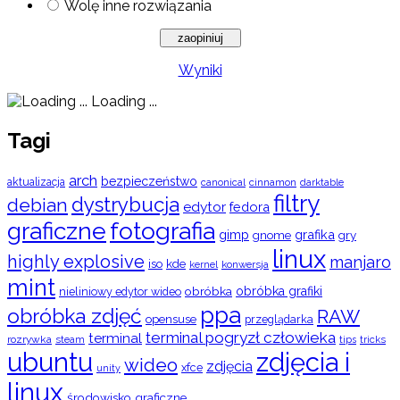
Wolę inne rozwiązania
Wyniki
Loading ...
Tagi
arch
bezpieczeństwo
aktualizacja
cinnamon
canonical
darktable
filtry
dystrybucja
debian
edytor
fedora
graficzne
fotografia
gimp
grafika
gry
gnome
linux
highly explosive
manjaro
iso
kde
konwersja
kernel
mint
obróbka
obróbka grafiki
nieliniowy edytor wideo
ppa
obróbka zdjęć
RAW
opensuse
przeglądarka
terminal pogryzł człowieka
terminal
rozrywka
steam
tips
tricks
ubuntu
zdjęcia i
wideo
zdjęcia
xfce
unity
linux
środowisko graficzne