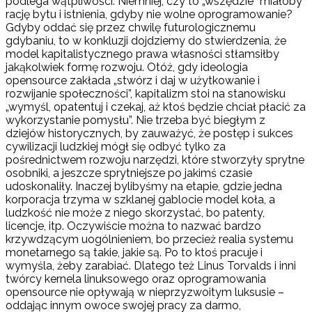
podlega wątpliwości. Niemniej, czy to „wszędzie” miałoby
rację bytu i istnienia, gdyby nie wolne oprogramowanie?
Gdyby oddać się przez chwilę futurologicznemu
gdybaniu, to w konkluzji dojdziemy do stwierdzenia, że
model kapitalistycznego prawa własności stłamsiłby
jakąkolwiek formę rozwoju. Otóż, gdy ideologia
opensource zakłada „stwórz i daj w użytkowanie i
rozwijanie społeczności”, kapitalizm stoi na stanowisku
„wymyśl, opatentuj i czekaj, aż ktoś będzie chciał płacić za
wykorzystanie pomysłu”. Nie trzeba być biegłym z
dziejów historycznych, by zauważyć, że postęp i sukces
cywilizacji ludzkiej mógł się odbyć tylko za
pośrednictwem rozwoju narzędzi, które stworzyły sprytne
osobniki, a jeszcze sprytniejsze po jakimś czasie
udoskonaliły. Inaczej bylibyśmy na etapie, gdzie jedna
korporacja trzyma w szklanej gablocie model koła, a
ludzkość nie może z niego skorzystać, bo patenty,
licencje, itp. Oczywiście można to nazwać bardzo
krzywdzącym uogólnieniem, bo przecież realia systemu
monetarnego są takie, jakie są. Po to ktoś pracuje i
wymyśla, żeby zarabiać. Dlatego też Linus Torvalds i inni
twórcy kernela linuksowego oraz oprogramowania
opensource nie opływają w nieprzyzwoitym luksusie –
oddając innym owoce swojej pracy za darmo,