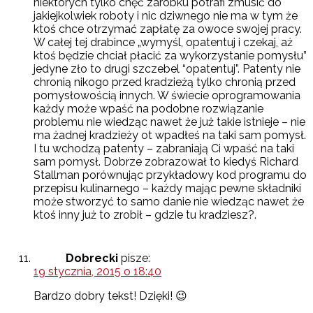
niektórych tylko chęć zarobku potrafi zmusić do
jakiejkolwiek roboty i nic dziwnego nie ma w tym że
ktoś chce otrzymać zapłatę za owoce swojej pracy.
W całej tej drabince „wymyśl, opatentuj i czekaj, aż
ktoś będzie chciał płacić za wykorzystanie pomysłu”
jedyne zło to drugi szczebel “opatentuj”. Patenty nie
chronią nikogo przed kradzieżą tylko chronią przed
pomysłowością innych. W świecie oprogramowania
każdy może wpaść na podobne rozwiązanie
problemu nie wiedząc nawet że już takie istnieje – nie
ma żadnej kradzieży ot wpadłeś na taki sam pomysł.
I tu wchodzą patenty – zabraniają Ci wpaść na taki
sam pomysł. Dobrze zobrazował to kiedyś Richard
Stallman porównując przykładowy kod programu do
przepisu kulinarnego – każdy mając pewne składniki
może stworzyć to samo danie nie wiedząc nawet że
ktoś inny już to zrobił – gdzie tu kradziesz?.
Dobrecki
pisze:
19 stycznia, 2015 o 18:40
Bardzo dobry tekst! Dzięki! 😉