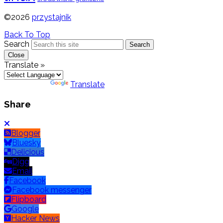
©2026
przystajnik
Back To Top
Search
Search
Close
Translate »
Powered by
Translate
Share
Blogger
Bluesky
Delicious
Digg
Email
Facebook
Facebook messenger
Flipboard
Google
Hacker News