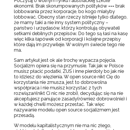
Poczytaj o wolnym rynku i austriackiej szkole
ekonomii. Brak skorumpowanych polityków === brak
lobbowania przez korporacje, bo kogo miałyby
lobbować. Obecny stan rzeczy istnieje tylko dlatego,
że mamy taki a nie inny system polityczny –
państwo i urzędasów, którzy kontrolują obywateli
setkami debilnych przepisów. Do tego są łasi na kasę
więc kilka łapówek od korporacji i kolejne przepisy
które dają im przywileje. W wolnym świecie tego nie
ma.
Sam artykuł jest ok ale trochę wypacza pojęcia.
Socjalizm opiera się na przymusie. Tak jak w Polsce
musisz płacić podatki, ZUS i inne pierdoły bo jak nie
to idziesz do więzienia. W open source nikt Cię do
korzystania nie zmusza, jest to dobrowolna
współpraca i nie musisz korzystać z tych
rozwiązań(nikt Ci nic nie zrobi), decydując się na nie
akceptujesz panujące zasady(również dobrowolnie) i
w każdej chwili możesz przestać. Tak więc
nazywanie modelu open source socjalizmem jest
przesadą.
W modelu kapitalistycznym nie ma nic złego,