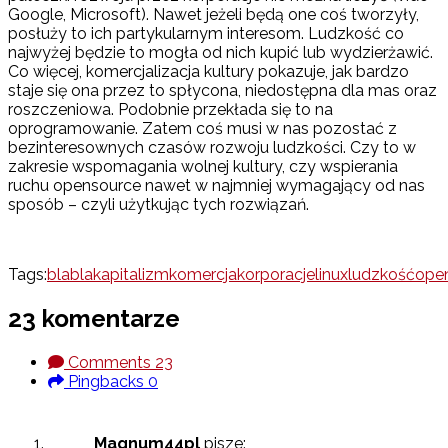
Google, Microsoft). Nawet jeżeli będą one coś tworzyły,
posłuży to ich partykularnym interesom. Ludzkość co
najwyżej będzie to mogła od nich kupić lub wydzierżawić.
Co więcej, komercjalizacja kultury pokazuje, jak bardzo
staje się ona przez to spłycona, niedostępna dla mas oraz
roszczeniowa. Podobnie przekłada się to na
oprogramowanie. Zatem coś musi w nas pozostać z
bezinteresownych czasów rozwoju ludzkości. Czy to w
zakresie wspomagania wolnej kultury, czy wspierania
ruchu opensource nawet w najmniej wymagający od nas
sposób – czyli użytkując tych rozwiązań.
Tags:
blabla
kapitalizm
komercja
korporacje
linux
ludzkość
ope
23 komentarze
Comments
23
Pingbacks
0
Magnum44pl
pisze: