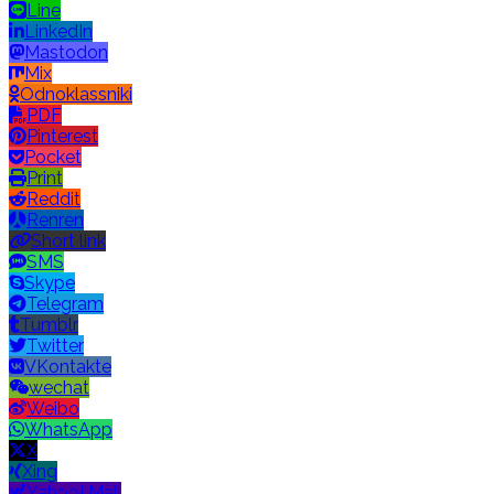
Line
LinkedIn
Mastodon
Mix
Odnoklassniki
PDF
Pinterest
Pocket
Print
Reddit
Renren
Short link
SMS
Skype
Telegram
Tumblr
Twitter
VKontakte
wechat
Weibo
WhatsApp
X
Xing
Yahoo! Mail