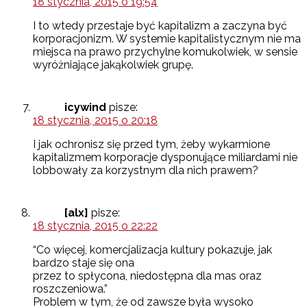
18 stycznia, 2015 o 19:54
I to wtedy przestaje być kapitalizm a zaczyna być
korporacjonizm. W systemie kapitalistycznym nie ma
miejsca na prawo przychylne komukolwiek, w sensie
wyróżniające jakąkolwiek grupę.
icywind
pisze:
18 stycznia, 2015 o 20:18
I jak ochronisz się przed tym, żeby wykarmione
kapitalizmem korporacje dysponujące miliardami nie
lobbowały za korzystnym dla nich prawem?
[alx]
pisze:
18 stycznia, 2015 o 22:22
“Co więcej, komercjalizacja kultury pokazuje, jak
bardzo staje się ona
przez to spłycona, niedostępna dla mas oraz
roszczeniowa.”
Problem w tym, że od zawsze była wysoko