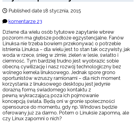
Published date
18 stycznia, 2015
komentarze 23
Dziwne dla wielu osób tytułowe zapytanie wbrew
pozorom ma głębsze podłoże egzystencjalne. Fanów
Linuksa nie trzeba bowiem przekonywać o potrzebie
istnienia Linuksa – dla wielu jest to stan tak oczywisty, jak
woda w rzece, śnieg w zimie, zieleń w lesie, światło i
ciemność. Tym bardziej trudno jest wyobrazić sobie
obecną cywilizację i nasz rozwój technologiczny bez
wolnego kernela linuksowego. Jednak spore grono
oportunistów wzruszy ramionami – dla nich moment
korzystania z linuksowego desktopu jest jedynie
doraźną formą świadomego kontaktu z
pewną wykraczającą poza ich pojmowanie
koncepcją świata. Będą oni w gronie społeczności
opensource do momentu, gdy np. Windows będzie
oferowany już za darmo. Potem o Linuksie zapomną, ale
czy Linux zapomni o nich?