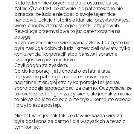
Koło kołem, niektórych idei po prostu nie da się
zataić 🙂 ale fakt, że dawniej nie patentowano nie
oznacza, że ludzie nie dbali o swoje tajemnice
handlowe. Lekcje historii się kłaniają, przykładów jest
wiele, choćby damast, ogień grecki, czy jedwab.
Rewolucja przemysłowa to już patentowanie na
potęgę.
Rozpowszechnienie wielu wynalazków to często nie
była zasługa dobrych ludzi, krzewicieli oświaty, tylko
konkurencja “korporacji” albo państw i sprawne
szpiegostwo przemysłowe.
Czyli pogoń za zyskiem.
Co do korporacji, jeśli chodzi o ostatnie lata,
oczywiście patologiczne patentowanie jest
nagminne, z drugiej strony korporacje też jednak
sporo oddają społeczności za darmo. Oczywiście, że
to również jest pogoń za zyskiem, ale jednak zmienia
to nieraz oblicze całego przemysłu komputerowego
i przyśpiesza postęp.
Nie jest więc jednak tak, że dawniej każda wiedza
była dostępna za darmo i dla wszystkich a teraz z
tym koniec.