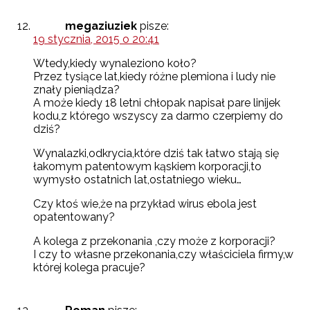
megaziuziek
pisze:
19 stycznia, 2015 o 20:41
Wtedy,kiedy wynaleziono koło?
Przez tysiące lat,kiedy różne plemiona i ludy nie
znały pieniądza?
A może kiedy 18 letni chłopak napisał pare linijek
kodu,z którego wszyscy za darmo czerpiemy do
dziś?
Wynalazki,odkrycia,które dziś tak łatwo stają się
łakomym patentowym kąskiem korporacji,to
wymysło ostatnich lat,ostatniego wieku…
Czy ktoś wie,że na przykład wirus ebola jest
opatentowany?
A kolega z przekonania ,czy może z korporacji?
I czy to własne przekonania,czy właściciela firmy,w
której kolega pracuje?