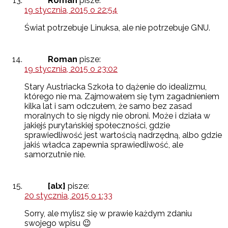
Roman
pisze:
19 stycznia, 2015 o 22:54
Świat potrzebuje Linuksa, ale nie potrzebuje GNU.
Roman
pisze:
19 stycznia, 2015 o 23:02
Stary Austriacka Szkoła to dążenie do idealizmu,
którego nie ma. Zajmowałem się tym zagadnieniem
kilka lat i sam odczułem, że samo bez zasad
moralnych to się nigdy nie obroni. Może i działa w
jakiejś purytańskiej społeczności, gdzie
sprawiedliwość jest wartością nadrzędną, albo gdzie
jakiś władca zapewnia sprawiedliwość, ale
samorzutnie nie.
[alx]
pisze:
20 stycznia, 2015 o 1:33
Sorry, ale mylisz się w prawie każdym zdaniu
swojego wpisu 😉