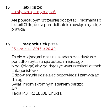
[alx]
pisze:
20 stycznia, 2015 o 23:26
Ale polecał bym wcześniej poczytać Friedmana i o
historii Chile, bo ta pani delikatnie mówiąc mija się z
prawdą.
megaziuziek
pisze:
25 stycznia, 2015 o 20:42
To nie miejsce,ani czas na akademickie dyskusje.
ponadto,zbyt szanuję autora niniejszego
blogu(bloga),aby go dręczyć wynurzeniami dwóch
antagonistów:)
Odpowiem,nie udzielając odpowiedzi,i zamykając
dialog:
Świat?moim skromnym zdaniem bardzo!
Ja?
Tak,ja POTRZEBUJĘ Linuksa!