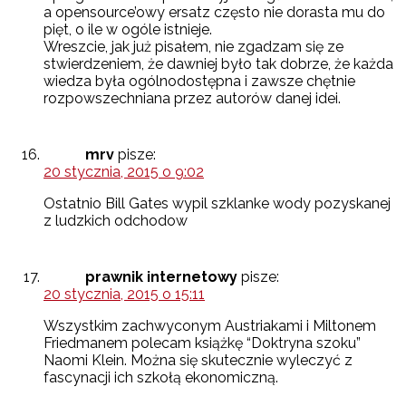
a opensource’owy ersatz często nie dorasta mu do
pięt, o ile w ogóle istnieje.
Wreszcie, jak już pisałem, nie zgadzam się ze
stwierdzeniem, że dawniej było tak dobrze, że każda
wiedza była ogólnodostępna i zawsze chętnie
rozpowszechniana przez autorów danej idei.
mrv
pisze:
20 stycznia, 2015 o 9:02
Ostatnio Bill Gates wypil szklanke wody pozyskanej
z ludzkich odchodow
prawnik internetowy
pisze:
20 stycznia, 2015 o 15:11
Wszystkim zachwyconym Austriakami i Miltonem
Friedmanem polecam książkę “Doktryna szoku”
Naomi Klein. Można się skutecznie wyleczyć z
fascynacji ich szkołą ekonomiczną.