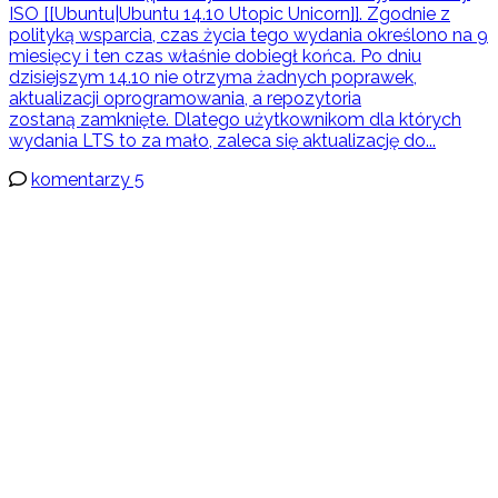
ISO [[Ubuntu|Ubuntu 14.10 Utopic Unicorn]]. Zgodnie z
polityką wsparcia, czas życia tego wydania określono na 9
miesięcy i ten czas właśnie dobiegł końca. Po dniu
dzisiejszym 14.10 nie otrzyma żadnych poprawek,
aktualizacji oprogramowania, a repozytoria
zostaną zamknięte. Dlatego użytkownikom dla których
wydania LTS to za mało, zaleca się aktualizację do...
komentarzy 5