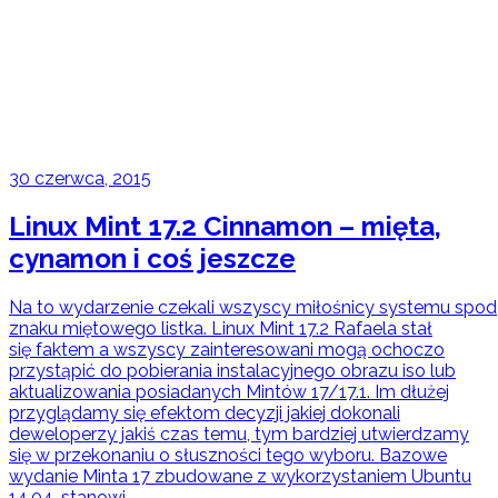
30 czerwca, 2015
Linux Mint 17.2 Cinnamon – mięta,
cynamon i coś jeszcze
Na to wydarzenie czekali wszyscy miłośnicy systemu spod
znaku miętowego listka. Linux Mint 17.2 Rafaela stał
się faktem a wszyscy zainteresowani mogą ochoczo
przystąpić do pobierania instalacyjnego obrazu iso lub
aktualizowania posiadanych Mintów 17/17.1. Im dłużej
przyglądamy się efektom decyzji jakiej dokonali
deweloperzy jakiś czas temu, tym bardziej utwierdzamy
się w przekonaniu o słuszności tego wyboru. Bazowe
wydanie Minta 17 zbudowane z wykorzystaniem Ubuntu
14.04, stanowi...