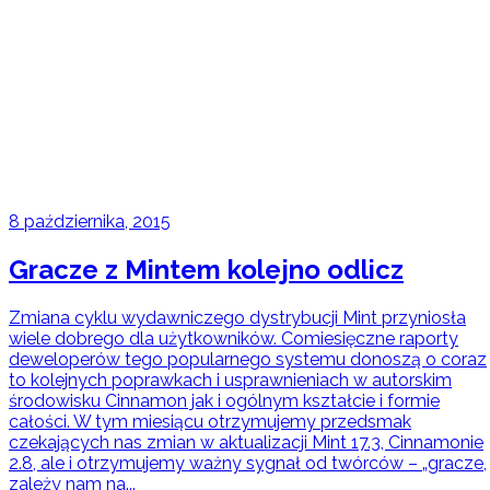
8 października, 2015
Gracze z Mintem kolejno odlicz
Zmiana cyklu wydawniczego dystrybucji Mint przyniosła
wiele dobrego dla użytkowników. Comiesięczne raporty
deweloperów tego popularnego systemu donoszą o coraz
to kolejnych poprawkach i usprawnieniach w autorskim
środowisku Cinnamon jak i ogólnym kształcie i formie
całości. W tym miesiącu otrzymujemy przedsmak
czekających nas zmian w aktualizacji Mint 17.3, Cinnamonie
2.8, ale i otrzymujemy ważny sygnał od twórców – „gracze,
zależy nam na...