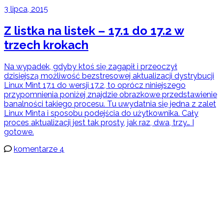
3 lipca, 2015
Z listka na listek – 17.1 do 17.2 w
trzech krokach
Na wypadek, gdyby ktoś się zagapił i przeoczył
dzisiejszą możliwość bezstresowej aktualizacji dystrybucji
Linux Mint 17.1 do wersji 17.2, to oprócz niniejszego
przypomnienia poniżej znajdzie obrazkowe przedstawienie
banalności takiego procesu. Tu uwydatnia się jedna z zalet
Linux Minta i sposobu podejścia do użytkownika. Cały
proces aktualizacji jest tak prosty, jak raz, dwa, trzy… I
gotowe.
komentarze 4