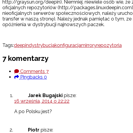
http://graysun.org/deepin). Niemniej, niewiele osób wie,
oficjalnych repozytoriów (http://packages.linuxdeepin.com).
nieoficjalnych serwerów społecznościowych, należy uruchom
transfer w naszą stronę). Należy jednak pamiętać o tym, ze 
opóźnienia w dystrybucji najnowszych paczek.
Tags:
deepin
dystrybucja
konfiguracja
mirrory
repozytoria
7 komentarzy
Comments
7
Pingbacks
0
Jarek Bugajski
pisze:
16 września, 2014 o 22:22
A po Polsku jest?
Piotr
pisze: