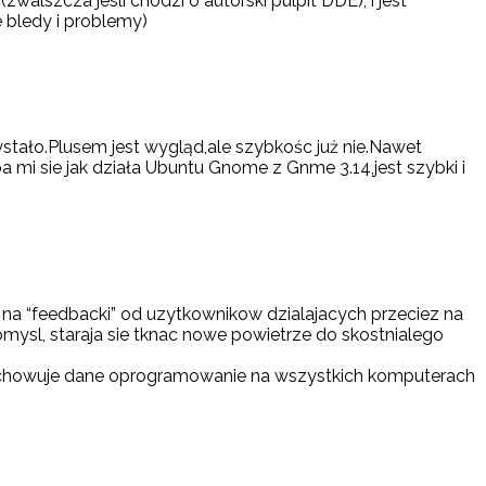
alszcza jesli chodzi o autorski pulpit DDE), i jest
 bledy i problemy)
stało.Plusem jest wygląd,ale szybkośc już nie.Nawet
 mi sie jak działa Ubuntu Gnome z Gnme 3.14,jest szybki i
 na “feedbacki” od uzytkownikow dzialajacych przeciez na
omysl, staraja sie tknac nowe powietrze do skostnialego
e zachowuje dane oprogramowanie na wszystkich komputerach