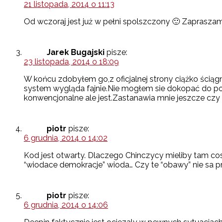
21 listopada, 2014 o 11:13
Od wczoraj jest już w pełni spolszczony 🙂 Zaprasza
Jarek Bugajski
pisze:
23 listopada, 2014 o 18:09
W końcu zdobyłem go,z oficjalnej strony ciążko ściąg
system wygląda fajnie.Nie mogłem sie dokopać do powi
konwencjonalne ale jest.Zastanawia mnie jeszcze czy
piotr
pisze:
6 grudnia, 2014 o 14:02
Kod jest otwarty. Dlaczego Chinczycy mieliby tam cos 
“wiodace demokracje” wioda… Czy te “obawy” nie sa
piotr
pisze:
6 grudnia, 2014 o 14:06