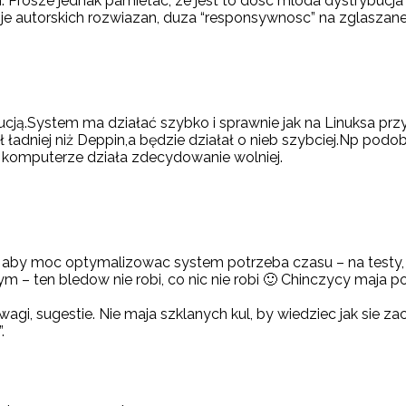
Prosze jednak pamietac, ze jest to dosc mloda dystrybucja (zw
je autorskich rozwiazan, duza “responsywnosc” na zglaszane
cją.System ma działać szybko i sprawnie jak na Linuksa przy
adniej niż Deppin,a będzie działał o nieb szybciej.Np podoba
komputerze działa zdecydowanie wolniej.
ze aby moc optymalizowac system potrzeba czasu – na testy,
 – ten bledow nie robi, co nic nie robi 🙂 Chinczycy maja p
wagi, sugestie. Nie maja szklanych kul, by wiedziec jak si
.