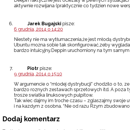
Deepin faktycznie jest ociezaly w pewnych sytuacjach. 
aktywnie rozwijana (praktycznie co tydzien nowe wers
Jarek Bugajski
pisze:
6 grudnia, 2014 o 14:20
Niestety nie ma wytłumaczenia,że jest młodą dystrybu
Ubuntu można sobie tak skonfigurować,zeby wygladał ł
bardzo intuicyjny.Deppin uruchomiony na tym samym 
Piotr
pisze:
9 grudnia, 2014 o 15:10
W argumencie o “mlodej dystrybucji” chodzilo o to, 
bardzo roznych zestawach sprzetowych itd. A poza tym
trosze swiatka linuksowych pulpitow.
Tak wiec dajmy im troche czasu – zglaszajmy swoje u
i na kazdym z osobna. “Nie od razu Rzym zbudowano”
Dodaj komentarz