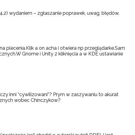
14.2) wydaniem – zgłaszanie poprawek, uwag, błędów.
a plecenia.Klik a on acha i otwiera np przeglądarke.Sam
cznych.W Gnome i Unity 2 kliknięcia a w KDE ustawianie
 czy inni “cywilizowani”? Prym w zaszywaniu to akurat
icznych wobec Chinczykow?