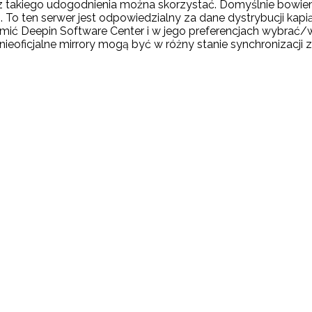
 że z takiego udogodnienia można skorzystać. Domyślnie bo
 To ten serwer jest odpowiedzialny za dane dystrybucji kapią
ić Deepin Software Center i w jego preferencjach wybrać/wp
nieoficjalne mirrory mogą być w różny stanie synchronizacji 