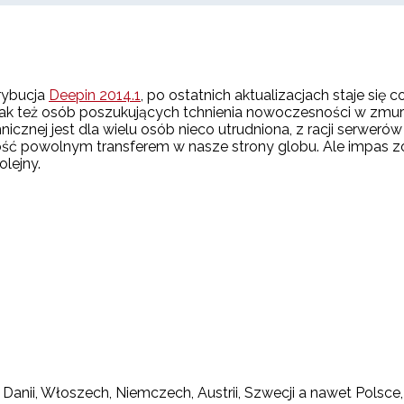
rybucja
Deepin 2014.1
, po ostatnich aktualizacjach staje si
ak też osób poszukujących tchnienia nowoczesności w zmur
hnicznej jest dla wielu osób nieco utrudniona, z racji serwe
dość powolnym transferem w nasze strony globu. Ale impas z
olejny.
nii, Włoszech, Niemczech, Austrii, Szwecji a nawet Polsce, k