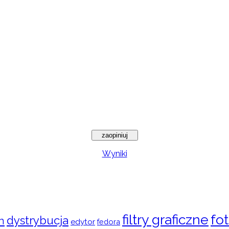
Wyniki
filtry graficzne
fot
dystrybucja
n
edytor
fedora