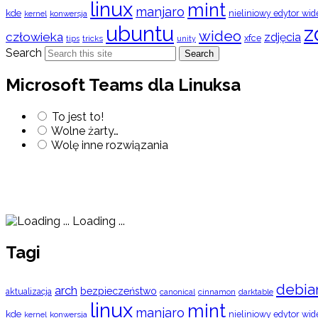
linux
mint
manjaro
kde
nieliniowy edytor wid
konwersja
kernel
ubuntu
z
wideo
człowieka
zdjęcia
xfce
tips
tricks
unity
Search
Search
Microsoft Teams dla Linuksa
To jest to!
Wolne żarty…
Wolę inne rozwiązania
Loading ...
Tagi
debia
arch
bezpieczeństwo
aktualizacja
cinnamon
canonical
darktable
linux
mint
manjaro
kde
nieliniowy edytor wid
konwersja
kernel