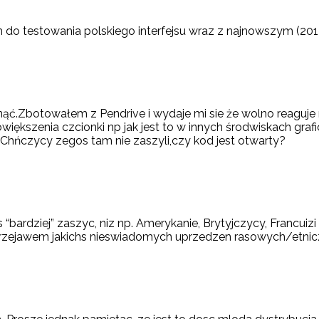
m do testowania polskiego interfejsu wraz z najnowszym (20
nąć.Zbotowałem z Pendrive i wydaje mi sie że wolno reaguje n
ększenia czcionki np jak jest to w innych środwiskach grafi
 Chńczycy zegos tam nie zaszyli,czy kod jest otwarty?
“bardziej” zaszyc, niz np. Amerykanie, Brytyjczycy, Francuizi
 przejawem jakichs nieswiadomych uprzedzen rasowych/etn