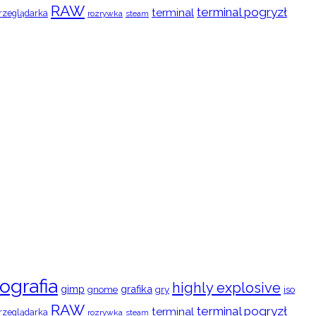
RAW
terminal pogryzł
terminal
rzeglądarka
rozrywka
steam
ografia
highly explosive
gimp
grafika
gry
iso
gnome
RAW
terminal pogryzł
terminal
rzeglądarka
rozrywka
steam