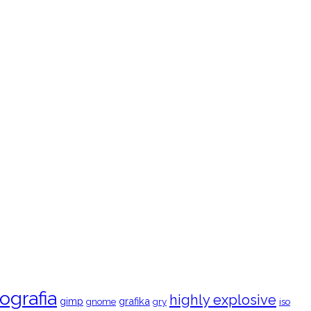
ografia
highly explosive
gimp
grafika
gry
iso
gnome