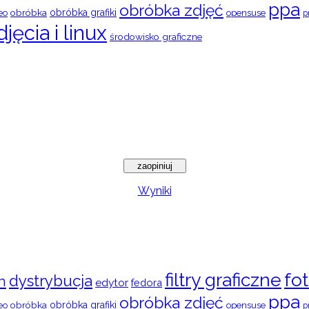
ppa
obróbka zdjęć
obróbka
obróbka grafiki
eo
opensuse
p
djęcia i linux
środowisko graficzne
Wyniki
filtry graficzne
fot
dystrybucja
n
edytor
fedora
ppa
obróbka zdjęć
obróbka
obróbka grafiki
eo
opensuse
p