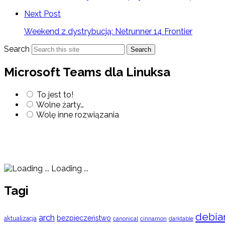
Next Post
Weekend z dystrybucją: Netrunner 14 Frontier
Search
Search
Microsoft Teams dla Linuksa
To jest to!
Wolne żarty…
Wolę inne rozwiązania
Loading ...
Tagi
debia
arch
bezpieczeństwo
aktualizacja
cinnamon
canonical
darktable