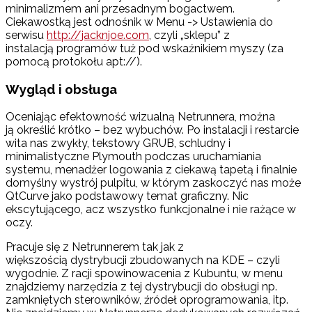
minimalizmem ani przesadnym bogactwem.
Ciekawostką jest odnośnik w Menu -> Ustawienia do
serwisu
http://jacknjoe.com
, czyli „sklepu” z
instalacją programów tuż pod wskaźnikiem myszy (za
pomocą protokołu apt://).
Wygląd i obsługa
Oceniając efektowność wizualną Netrunnera, można
ją określić krótko – bez wybuchów. Po instalacji i restarcie
wita nas zwykły, tekstowy GRUB, schludny i
minimalistyczne Plymouth podczas uruchamiania
systemu, menadżer logowania z ciekawą tapetą i finalnie
domyślny wystrój pulpitu, w którym zaskoczyć nas może
QtCurve jako podstawowy temat graficzny. Nic
ekscytującego, acz wszystko funkcjonalne i nie rażące w
oczy.
Pracuje się z Netrunnerem tak jak z
większością dystrybucji zbudowanych na KDE – czyli
wygodnie. Z racji spowinowacenia z Kubuntu, w menu
znajdziemy narzędzia z tej dystrybucji do obsługi np.
zamkniętych sterowników, źródeł oprogramowania, itp.