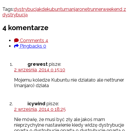
Tags:
dystrybucja
kde
kubuntu
manjaro
netrunner
weekend z
dystrybucją
4 komentarze
Comments
4
Pingbacks
0
grewest
pisze:
2 września, 2014 o 15:10
Mojemu koledze Kubuntu nie działało ale nettruner
(manjaro) działa
icywind
pisze:
2 września, 2014 o 18:25
Nie mówię, że musi być zły ale jakoś mam
nieprzychylne nastawienie kiedy widzę dystrybucje
opartą o dystrybucje opartą o dystrybucje opartą o