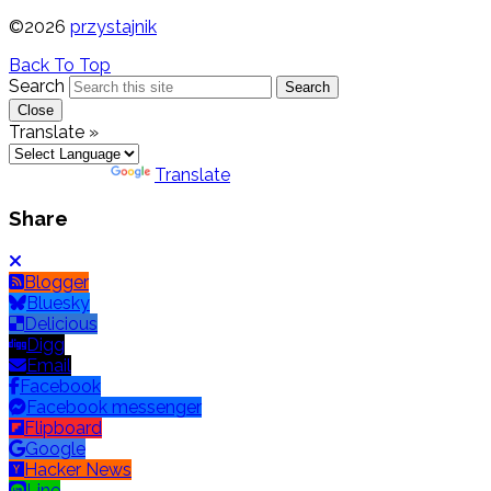
©2026
przystajnik
Back To Top
Search
Search
Close
Translate »
Powered by
Translate
Share
Blogger
Bluesky
Delicious
Digg
Email
Facebook
Facebook messenger
Flipboard
Google
Hacker News
Line