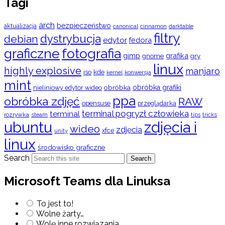
Tagi
arch
bezpieczeństwo
aktualizacja
cinnamon
canonical
darktable
filtry
dystrybucja
debian
edytor
fedora
graficzne
fotografia
gimp
grafika
gry
gnome
linux
highly explosive
manjaro
iso
kde
konwersja
kernel
mint
obróbka
obróbka grafiki
nieliniowy edytor wideo
ppa
obróbka zdjęć
RAW
opensuse
przeglądarka
terminal pogryzł człowieka
terminal
rozrywka
steam
tips
tricks
ubuntu
zdjęcia i
wideo
zdjęcia
xfce
unity
linux
środowisko graficzne
Search
Search
Microsoft Teams dla Linuksa
To jest to!
Wolne żarty…
Wolę inne rozwiązania