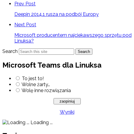
Prev Post
Deepin 2014.1 rusza na podbój Europy
Next Post
Microsoft producentem najciekawszego sprzętu pod
Linuksa?
Search
Search
Microsoft Teams dla Linuksa
To jest to!
Wolne żarty…
Wolę inne rozwiązania
Wyniki
Loading ...