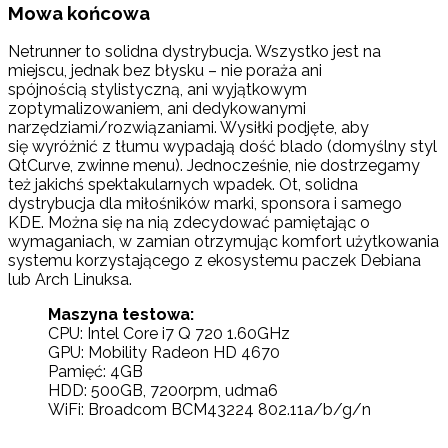
Mowa końcowa
Netrunner to solidna dystrybucja. Wszystko jest na
miejscu, jednak bez błysku – nie poraża ani
spójnością stylistyczną, ani wyjątkowym
zoptymalizowaniem, ani dedykowanymi
narzędziami/rozwiązaniami. Wysiłki podjęte, aby
się wyróżnić z tłumu wypadają dość blado (domyślny styl
QtCurve, zwinne menu). Jednocześnie, nie dostrzegamy
też jakichś spektakularnych wpadek. Ot, solidna
dystrybucja dla miłośników marki, sponsora i samego
KDE. Można się na nią zdecydować pamiętając o
wymaganiach, w zamian otrzymując komfort użytkowania
systemu korzystającego z ekosystemu paczek Debiana
lub Arch Linuksa.
Maszyna testowa:
CPU: Intel Core i7 Q 720 1.60GHz
GPU: Mobility Radeon HD 4670
Pamięć: 4GB
HDD: 500GB, 7200rpm, udma6
WiFi: Broadcom BCM43224 802.11a/b/g/n