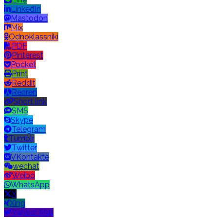
LinkedIn
Mastodon
Mix
Odnoklassniki
PDF
Pinterest
Pocket
Print
Reddit
Renren
Short link
SMS
Skype
Telegram
Tumblr
Twitter
VKontakte
wechat
Weibo
WhatsApp
X
Xing
Yahoo! Mail