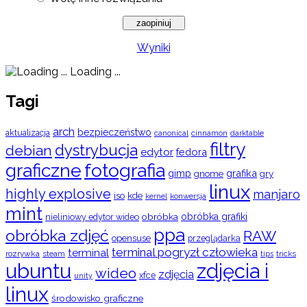
Wyniki
Loading ...
Tagi
arch
bezpieczeństwo
aktualizacja
cinnamon
canonical
darktable
filtry
dystrybucja
debian
edytor
fedora
graficzne
fotografia
gimp
grafika
gry
gnome
linux
highly explosive
manjaro
iso
kde
konwersja
kernel
mint
obróbka
obróbka grafiki
nieliniowy edytor wideo
ppa
obróbka zdjęć
RAW
opensuse
przeglądarka
terminal pogryzł człowieka
terminal
rozrywka
steam
tips
tricks
ubuntu
zdjęcia i
wideo
zdjęcia
xfce
unity
linux
środowisko graficzne