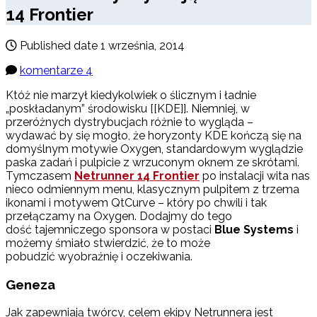
14 Frontier
Published date
1 września, 2014
komentarze 4
Któż nie marzył kiedykolwiek o ślicznym i ładnie
„poskładanym” środowisku [[KDE]]. Niemniej, w
przeróżnych dystrybucjach różnie to wygląda –
wydawać by się mogło, że horyzonty KDE kończą się na
domyślnym motywie Oxygen, standardowym wyglądzie
paska zadań i pulpicie z wrzuconym oknem ze skrótami.
Tymczasem
Netrunner 14 Frontier
po instalacji wita nas
nieco odmiennym menu, klasycznym pulpitem z trzema
ikonami i motywem QtCurve – który po chwili i tak
przełączamy na Oxygen. Dodajmy do tego
dość tajemniczego sponsora w postaci
Blue Systems
i
możemy śmiało stwierdzić, że to może
pobudzić wyobraźnię i oczekiwania.
Geneza
Jak zapewniają twórcy, celem ekipy Netrunnera jest