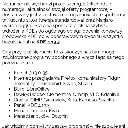
Netrunner nie wychodzi przed szereg, jeżeli chodzi o
numerację i aktualność swojej oferty programowej –
dostarczany jest z zestawem programów które spotkamy
w Kubuntu 14.04 (wersja standardowa) oraz Manjaro
(wersja ciągła). Starania sponsora o jak najszybsze
wdrożenie KDE5 do ogólnego obiegu docenią koneserzy
środowiska KDE, bo w podstawowym wydaniu wszystko
bazuje nadal na
KDE 4.13.3
.
Gdy przyjrzeć się menu, to zaskoczyć nas tam mogą
zdublowane programy podobnego a wręcz tego samego
przeznaczenia.
Kernel: 3.13.0-35
Internet: przeglądarka Firefox, komunikatory Pidgin i
Telepathy, Thunderbid, Skype, Steam
Biuro: LibreOffice
Dźwięk i wideo: Clementine, Qmmp, VLC, Kdenlive
Grafika: GIMP, Gwenview, Krita, Kamoso, Skanlite
Panel: KDE 4.13.3
Menadżer okien: Kwin
Menadżer plików: Dolphin
Jak widzimy, domyślny zestaw programów nie szokuje ani