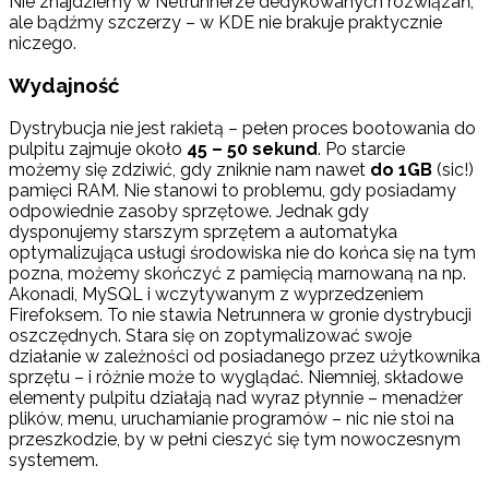
Nie znajdziemy w Netrunnerze dedykowanych rozwiązań,
ale bądźmy szczerzy – w KDE nie brakuje praktycznie
niczego.
Wydajność
Dystrybucja nie jest rakietą – pełen proces bootowania do
pulpitu zajmuje około
45 – 50 sekund
. Po starcie
możemy się zdziwić, gdy zniknie nam nawet
do 1GB
(sic!)
pamięci RAM. Nie stanowi to problemu, gdy posiadamy
odpowiednie zasoby sprzętowe. Jednak gdy
dysponujemy starszym sprzętem a automatyka
optymalizująca usługi środowiska nie do końca się na tym
pozna, możemy skończyć z pamięcią marnowaną na np.
Akonadi, MySQL i wczytywanym z wyprzedzeniem
Firefoksem. To nie stawia Netrunnera w gronie dystrybucji
oszczędnych. Stara się on zoptymalizować swoje
działanie w zależności od posiadanego przez użytkownika
sprzętu – i różnie może to wyglądać. Niemniej, składowe
elementy pulpitu działają nad wyraz płynnie – menadżer
plików, menu, uruchamianie programów – nic nie stoi na
przeszkodzie, by w pełni cieszyć się tym nowoczesnym
systemem.