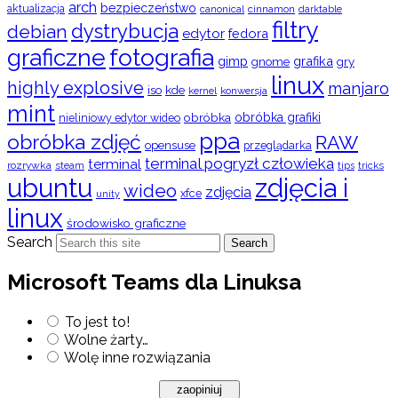
arch
bezpieczeństwo
aktualizacja
cinnamon
canonical
darktable
filtry
dystrybucja
debian
edytor
fedora
graficzne
fotografia
gimp
grafika
gry
gnome
linux
highly explosive
manjaro
iso
kde
konwersja
kernel
mint
obróbka
obróbka grafiki
nieliniowy edytor wideo
ppa
obróbka zdjęć
RAW
opensuse
przeglądarka
terminal pogryzł człowieka
terminal
rozrywka
steam
tips
tricks
ubuntu
zdjęcia i
wideo
zdjęcia
xfce
unity
linux
środowisko graficzne
Search
Search
Microsoft Teams dla Linuksa
To jest to!
Wolne żarty…
Wolę inne rozwiązania