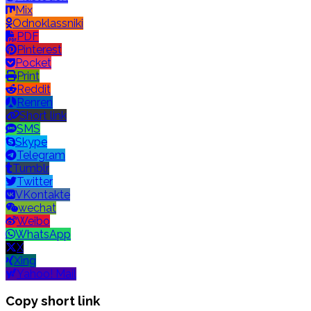
Mix
Odnoklassniki
PDF
Pinterest
Pocket
Print
Reddit
Renren
Short link
SMS
Skype
Telegram
Tumblr
Twitter
VKontakte
wechat
Weibo
WhatsApp
X
Xing
Yahoo! Mail
Copy short link