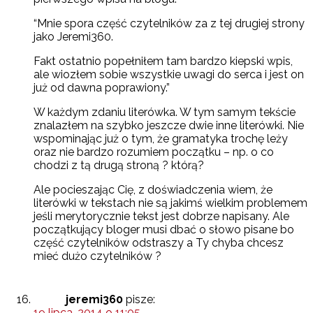
“Mnie spora część czytelników za z tej drugiej strony
jako Jeremi360.
Fakt ostatnio popełniłem tam bardzo kiepski wpis,
ale wiozłem sobie wszystkie uwagi do serca i jest on
już od dawna poprawiony.”
W każdym zdaniu literówka. W tym samym tekście
znalazłem na szybko jeszcze dwie inne literówki. Nie
wspominając już o tym, że gramatyka trochę leży
oraz nie bardzo rozumiem początku – np. o co
chodzi z tą drugą stroną ? którą?
Ale pocieszając Cię, z doświadczenia wiem, że
literówki w tekstach nie są jakimś wielkim problemem
jeśli merytorycznie tekst jest dobrze napisany. Ale
początkujący bloger musi dbać o słowo pisane bo
część czytelników odstraszy a Ty chyba chcesz
mieć dużo czytelników ?
jeremi360
pisze:
19 lipca, 2014 o 11:05