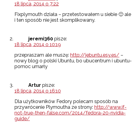
18 lipca, 2014 o 7:22
Fixplymouth działa – przetestowałem u siebie 🙂 ale
i ten sposób nie jest skomplikowany.
jeremi360
pisze:
18 lipca, 2014 o 10:19
przepraszam ale muszę:
http://jebuntu.esy.es/
–
nowy blog o polski Ubuntu, bo ubucentrum i ubuntu-
pomoc umarły
Artur
pisze:
18 lipca, 2014 o 16:10
Dla użytkowników Fedory polecam sposób na
przywrócenie Plymoutha ze strony:
http://www.if-
not-true-then-false.com/2014/fedora-20-nvidia-
guide/