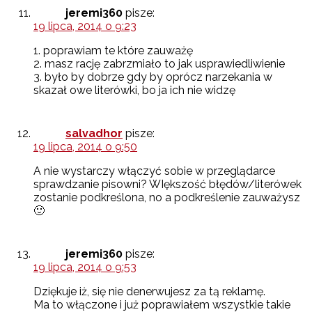
jeremi360
pisze:
19 lipca, 2014 o 9:23
1. poprawiam te które zauważę
2. masz rację zabrzmiało to jak usprawiedliwienie
3. było by dobrze gdy by oprócz narzekania w
skazał owe literówki, bo ja ich nie widzę
salvadhor
pisze:
19 lipca, 2014 o 9:50
A nie wystarczy włączyć sobie w przeglądarce
sprawdzanie pisowni? WIększość błędów/literówek
zostanie podkreślona, no a podkreślenie zauważysz
🙂
jeremi360
pisze:
19 lipca, 2014 o 9:53
Dziękuje iż, się nie denerwujesz za tą reklamę.
Ma to włączone i już poprawiałem wszystkie takie