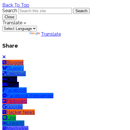
Back To Top
Search
Search
Close
Translate »
Powered by
Translate
Share
Blogger
Bluesky
Delicious
Digg
Email
Facebook
Facebook messenger
Flipboard
Google
Hacker News
Line
LinkedIn
Mastodon