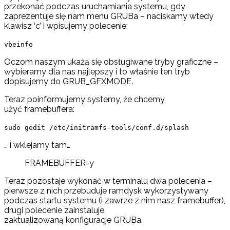
przekonać podczas uruchamiania systemu, gdy
zaprezentuje się nam menu GRUBa – naciskamy wtedy
klawisz ‘c’ i wpisujemy polecenie:
vbeinfo
Oczom naszym ukażą się obsługiwane tryby graficzne –
wybieramy dla nas najlepszy i to właśnie ten tryb
dopisujemy do GRUB_GFXMODE.
Teraz poinformujemy systemy, że chcemy
użyć framebuffera:
sudo gedit /etc/initramfs-tools/conf.d/splash
… i wklejamy tam…
FRAMEBUFFER=y
Teraz pozostaje wykonać w terminalu dwa polecenia –
pierwsze z nich przebuduje ramdysk wykorzystywany
podczas startu systemu (i zawrze z nim nasz framebuffer),
drugi polecenie zainstaluje
zaktualizowaną konfiguracje GRUBa.