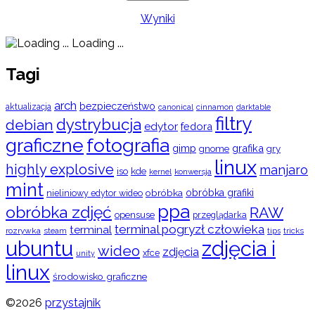
Wyniki
Loading ...
Tagi
arch
bezpieczeństwo
aktualizacja
cinnamon
canonical
darktable
filtry
dystrybucja
debian
edytor
fedora
graficzne
fotografia
gimp
grafika
gry
gnome
linux
highly explosive
manjaro
iso
kde
konwersja
kernel
mint
obróbka
obróbka grafiki
nieliniowy edytor wideo
ppa
obróbka zdjęć
RAW
opensuse
przeglądarka
terminal pogryzł człowieka
terminal
rozrywka
steam
tips
tricks
ubuntu
zdjęcia i
wideo
zdjęcia
xfce
unity
linux
środowisko graficzne
©2026
przystajnik