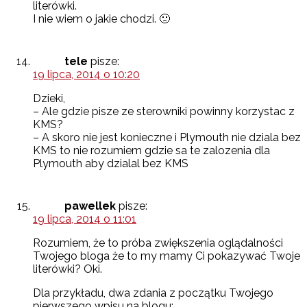
literówki.
I nie wiem o jakie chodzi. 🙁
tele
pisze:
19 lipca, 2014 o 10:20
Dzieki,
– Ale gdzie pisze ze sterowniki powinny korzystac z
KMS?
– A skoro nie jest konieczne i Plymouth nie dziala bez
KMS to nie rozumiem gdzie sa te zalozenia dla
Plymouth aby dzialal bez KMS
pawellek
pisze:
19 lipca, 2014 o 11:01
Rozumiem, że to próba zwiększenia oglądalności
Twojego bloga że to my mamy Ci pokazywać Twoje
literówki? Oki.
Dla przykładu, dwa zdania z początku Twojego
pierwszego wpisu na blogu: