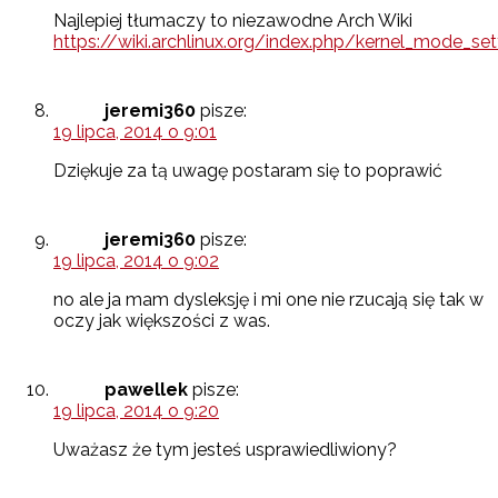
Najlepiej tłumaczy to niezawodne Arch Wiki
https://wiki.archlinux.org/index.php/kernel_mode_set
jeremi360
pisze:
19 lipca, 2014 o 9:01
Dziękuje za tą uwagę postaram się to poprawić
jeremi360
pisze:
19 lipca, 2014 o 9:02
no ale ja mam dysleksję i mi one nie rzucają się tak w
oczy jak większości z was.
pawellek
pisze:
19 lipca, 2014 o 9:20
Uważasz że tym jesteś usprawiedliwiony?