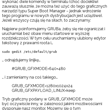
wykonać dwie komendy w terminalu (choć dociekliwi
zauważą słusznie, że można też użyć do tego graficznych
narzędzi typu Super Boot Manager – jednak wdrożenie
tego programu w nowych dystrybucjach jest uciążliwe).
Jeżeli wszyscy czują się na siłach, to zaczynamy:
Najpierw poinformujemy GRUBa, żeby się nie ograniczał i
uruchamiał bez obaw menu startowe w wyższej
rozdzielczości. W tym celu uruchamiamy ulubiony edytor
tekstowy z prawami roota i…
sudo gedit /etc/default/grub
… odnajdujemy linijkę…
#GRUB_GFXMODE=640×480
… i zamieniamy na coś takiego…
GRUB_GFXMODE=1280x1024x24
GRUB_GFXPAYLOAD_LINUX=keep
Tryb graficzny podany w GRUB_GFXMODE może
być oczywiście inny, w zależności jakimi możliwościami
dysponuje nasz monitor. Możemy się o tym