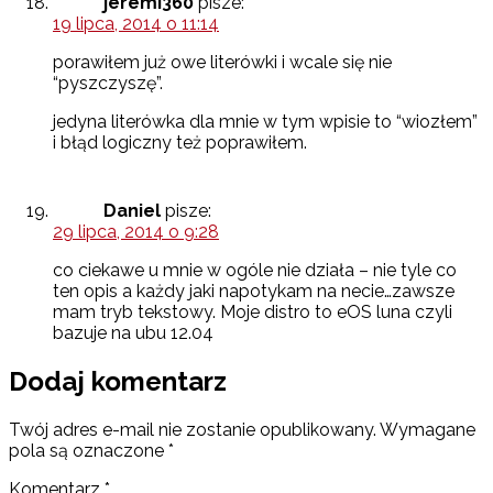
jeremi360
pisze:
19 lipca, 2014 o 11:14
porawiłem już owe literówki i wcale się nie
“pyszczyszę”.
jedyna literówka dla mnie w tym wpisie to “wiozłem”
i błąd logiczny też poprawiłem.
Daniel
pisze:
29 lipca, 2014 o 9:28
co ciekawe u mnie w ogóle nie działa – nie tyle co
ten opis a każdy jaki napotykam na necie…zawsze
mam tryb tekstowy. Moje distro to eOS luna czyli
bazuje na ubu 12.04
Dodaj komentarz
Twój adres e-mail nie zostanie opublikowany.
Wymagane
pola są oznaczone
*
Komentarz
*