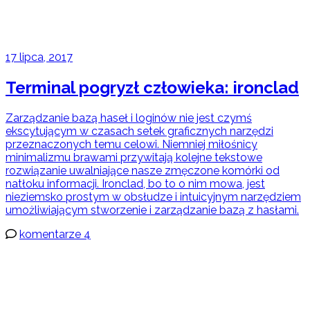
17 lipca, 2017
Terminal pogryzł człowieka: ironclad
Zarządzanie bazą haseł i loginów nie jest czymś
ekscytującym w czasach setek graficznych narzędzi
przeznaczonych temu celowi. Niemniej miłośnicy
minimalizmu brawami przywitają kolejne tekstowe
rozwiązanie uwalniające nasze zmęczone komórki od
natłoku informacji. Ironclad, bo to o nim mowa, jest
nieziemsko prostym w obsłudze i intuicyjnym narzędziem
umożliwiającym stworzenie i zarządzanie bazą z hasłami.
komentarze 4