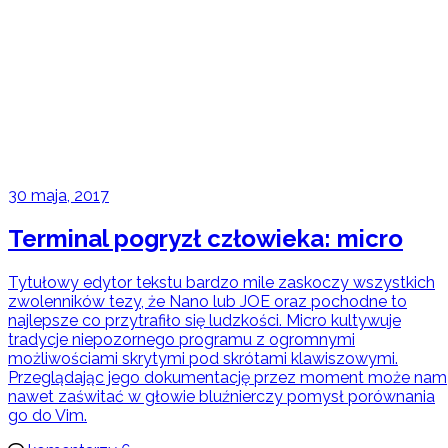
30 maja, 2017
Terminal pogryzł człowieka: micro
Tytułowy edytor tekstu bardzo mile zaskoczy wszystkich
zwolenników tezy, że Nano lub JOE oraz pochodne to
najlepsze co przytrafiło się ludzkości. Micro kultywuje
tradycje niepozornego programu z ogromnymi
możliwościami skrytymi pod skrótami klawiszowymi.
Przeglądając jego dokumentację przez moment może nam
nawet zaświtać w głowie bluźnierczy pomysł porównania
go do Vim.