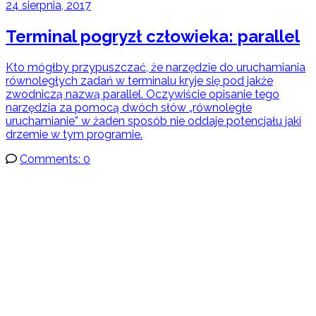
24 sierpnia, 2017
Terminal pogryzł człowieka: parallel
Kto mógłby przypuszczać, że narzędzie do uruchamiania
równoległych zadań w terminalu kryje się pod jakże
zwodniczą nazwą parallel. Oczywiście opisanie tego
narzędzia za pomocą dwóch słów „równoległe
uruchamianie” w żaden sposób nie oddaje potencjału jaki
drzemie w tym programie.
Comments: 0