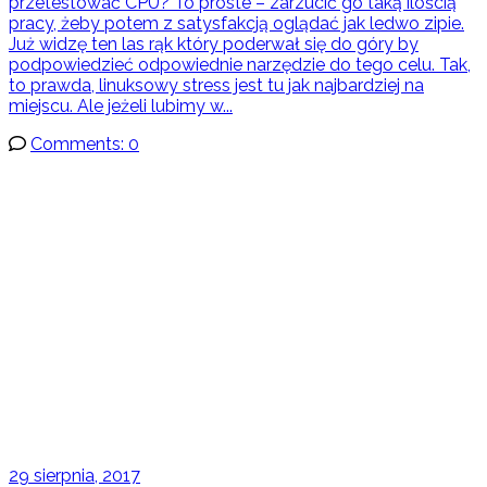
przetestować CPU? To proste – zarzucić go taką ilością
pracy, żeby potem z satysfakcją oglądać jak ledwo zipie.
Już widzę ten las rąk który poderwał się do góry by
podpowiedzieć odpowiednie narzędzie do tego celu. Tak,
to prawda, linuksowy stress jest tu jak najbardziej na
miejscu. Ale jeżeli lubimy w...
Comments: 0
29 sierpnia, 2017