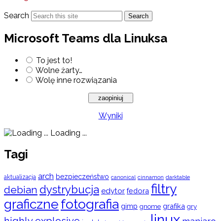
Search
Search
Microsoft Teams dla Linuksa
To jest to!
Wolne żarty…
Wolę inne rozwiązania
Wyniki
Loading ...
Tagi
arch
bezpieczeństwo
aktualizacja
cinnamon
canonical
darktable
filtry
dystrybucja
debian
edytor
fedora
graficzne
fotografia
gimp
grafika
gry
gnome
linux