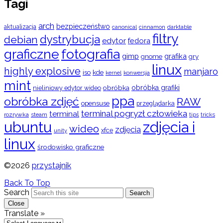
Tagi
arch
bezpieczeństwo
aktualizacja
cinnamon
canonical
darktable
filtry
dystrybucja
debian
edytor
fedora
graficzne
fotografia
gimp
grafika
gry
gnome
linux
highly explosive
manjaro
iso
kde
konwersja
kernel
mint
obróbka
obróbka grafiki
nieliniowy edytor wideo
ppa
obróbka zdjęć
RAW
opensuse
przeglądarka
terminal pogryzł człowieka
terminal
rozrywka
steam
tips
tricks
ubuntu
zdjęcia i
wideo
zdjęcia
xfce
unity
linux
środowisko graficzne
©2026
przystajnik
Back To Top
Search
Search
Close
Translate »