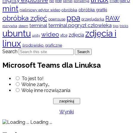
highly explosive
manjaro
iso
kde
konwersja
kernel
mint
obróbka
obróbka grafiki
nieliniowy edytor wideo
ppa
obróbka zdjęć
RAW
opensuse
przeglądarka
terminal pogryzł człowieka
terminal
rozrywka
steam
tips
tricks
ubuntu
zdjęcia i
wideo
zdjęcia
xfce
unity
linux
środowisko graficzne
Search
Search
Microsoft Teams dla Linuksa
To jest to!
Wolne żarty…
Wolę inne rozwiązania
Wyniki
Loading ...