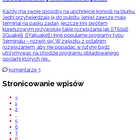
Każdy ma swoje sposoby na upchnięcie konsoli na biurku.
Jedni przytwierdzają ją do pulpitu, leniwi zawsze mają
terminal na pasku zadań, jeszcze inni skrótem
klawiszowym przywołują takie rozwiązania jak [[Tilda]],
[[Guake]], [[Yakuake]] i inne popularne programy typu
‘terminalu – rozwiń się’. W związku z ostatnim
rozwiązaniem, aby nie popadać w rutynę bądź
utrzymywać na chodzie programu obładowanego
opcjami których nie...
komentarze 3
Stronicowanie wpisów
«
1
2
…
5
6
7
8