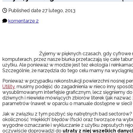
Published date
27 lutego, 2013
komentarze 2
Żyjemy w pięknych czasach, gdy cyfrowe no
komputerach, przez nasze biurka przetaczają się całe tabu
użytku. Ale ponieważ w modzie jest też ekologia i reinkarna
Szczególnie, że narzędzia do tego celu mamy na wyciągnięc
Ponieważ w przypadku rekonstrukcji powierzchni nośnej pend
Utility
, musimy podejść do zagadnienia w nieco inny sposób.
wysublimowanym interfejsie graficznym, lecz sięgniemy do
dziwnych i niewiele mówiących zbiorów literek (jak nazwać
parametrów (nawet w oparciu o manuale dostępne w sieci) po
Jak w związku z tym pozbyć się natrętnych bad sectorów
okoliczność ‘miękkich’ błędów (fsck) oraz tworzące na wyb
wygodne oznaczanie i wykluczanie z użytku zepsutych rej
oczywiście doprowadzi do
utraty z niej wszelkich dany