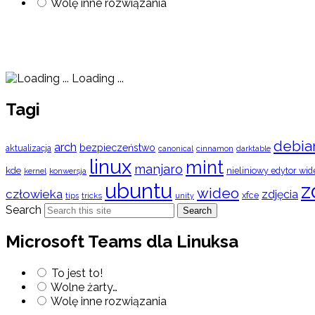
Wolę inne rozwiązania
Loading ...
Tagi
debia
arch
bezpieczeństwo
aktualizacja
cinnamon
canonical
darktable
linux
mint
manjaro
kde
nieliniowy edytor wid
konwersja
kernel
ubuntu
z
wideo
człowieka
zdjęcia
xfce
tips
tricks
unity
Search
Search
Microsoft Teams dla Linuksa
To jest to!
Wolne żarty…
Wolę inne rozwiązania