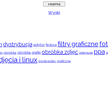
Wyniki
filtry graficzne
fot
dystrybucja
n
edytor
fedora
ppa
obróbka zdjęć
obróbka
obróbka grafiki
eo
opensuse
p
djęcia i linux
środowisko graficzne