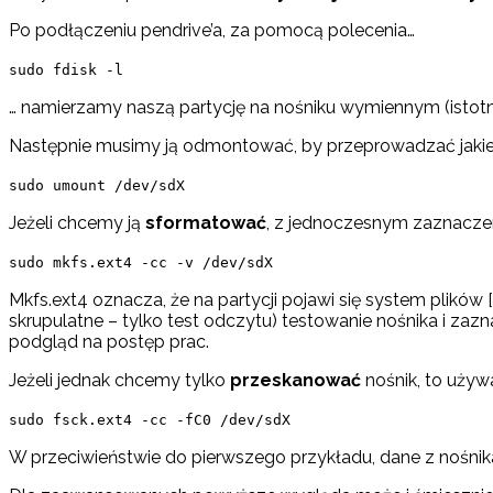
Po podłączeniu pendrive’a, za pomocą polecenia…
sudo fdisk -l
… namierzamy naszą partycję na nośniku wymiennym (istotny
Następnie musimy ją odmontować, by przeprowadzać jakiek
sudo umount /dev/sdX
Jeżeli chcemy ją
sformatować
, z jednoczesnym zaznacze
sudo mkfs.ext4 -cc -v /dev/sdX
Mkfs.ext4 oznacza, że na partycji pojawi się system plikó
skrupulatne – tylko test odczytu) testowanie nośnika i z
podgląd na postęp prac.
Jeżeli jednak chcemy tylko
przeskanować
nośnik, to używa
sudo fsck.ext4 -cc -fC0 /dev/sdX
W przeciwieństwie do pierwszego przykładu, dane z nośnika 