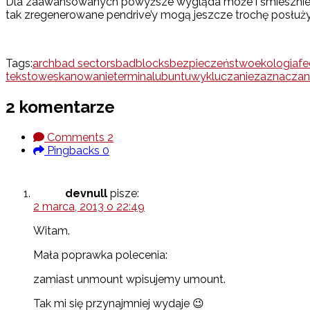
Dla zaawansowanych powyższe wygląda może i śmiesznie, ale
tak zregenerowane pendrive’y mogą jeszcze trochę posłuży
Tags:
arch
bad sectors
badblocks
bezpieczeństwo
ekologia
fe
tekstowe
skanowanie
terminal
ubuntu
wykluczanie
zaznaczan
2 komentarze
Comments
2
Pingbacks
0
devnull
pisze:
2 marca, 2013 o 22:49
Witam.
Mała poprawka polecenia:
zamiast unmount wpisujemy umount.
Tak mi się przynajmniej wydaje 😉