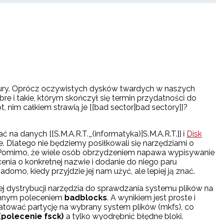
ultury. Oprócz oczywistych dysków twardych w naszych
e i takie, którym skończył się termin przydatności do
, nim całkiem strawią je [[bad sector|bad sectory]]?
na danych [[S.M.A.R.T._(informatyka)|S.M.A.R.T.]] i
Disk
. Dlatego nie będziemy posiłkowali się narzędziami o
h. Pomimo, że wiele osób obrzydzeniem napawa wypisywanie
enia o konkretnej nazwie i dodanie do niego paru
mo, kiedy przyjdzie jej nam użyć, ale lepiej ją znać.
j dystrybucji narzędzia do sprawdzania systemu plików na
z innym poleceniem
badblocks
. A wynikiem jest proste i
atować partycję na wybrany system plików (mkfs), co
(polecenie fsck)
a tylko wyodrębnić błędne bloki.