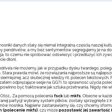
śniki danych stały się niemal integralną częścią naszej k
ny pendrive’ów, a my bez sentymentów segregujemy je na dobr
cja, to czemu nie spróbować odświeżyć i przedłużyć ich żywot
ie dłoni.
rive’a nie możemy, jak w przypadku dysku twardego, polegać 
 Stara prawda mówi, że rozwiązania najprostsze są najlepsze
 siermiężnej, acz skutecznej wiedzy nt. poleceń tekstowyc
 zatem odprężające sesje na GG?), to sprawność użycia polec
winno być traktowane jak sztuka przetrwania. Nigdy nie wiado
? Otóż… Za pomocą polecenia
fsck
lub
mkfs
. Obecne w każde
ranej partycji wybrany system plików, zostały sprzęgnięte 
onów nośnika. Najpierw zastanawiamy się, czy chcemy sform
ch (polecenie mkfs)
, czy może
pozostawić jej zawartość 