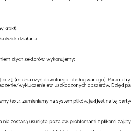
 krok!).
olwiek działania:
niem złych sektorów, wykonujemy:
w [[ext4]] (można użyć dowolnego, obsługiwanego). Parametr
aznaczenie/wykluczenie ew. uszkodzonych obszarów. Dzięki 
my (ext4 zamieniamy na system plików, jaki jest na tej partycj
nie zostaną usunięte, poza ew. problemami z plikami zajętym