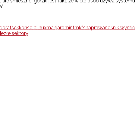
 śmieszno-gorzki jest fakt, że wiele osób używa systemu, n
ć.
dora
fsck
konsola
linux
manjaro
mint
mkfs
naprawa
nośnik wymi
ie
złe sektory