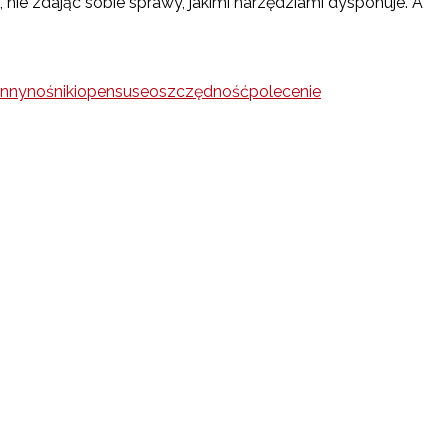
ie zdając sobie sprawy, jakimi narzędziami dysponuje. A
enny
nośniki
opensuse
oszczędność
polecenie