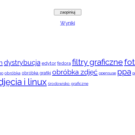
Wyniki
filtry graficzne
fot
dystrybucja
n
edytor
fedora
ppa
obróbka zdjęć
obróbka
obróbka grafiki
eo
opensuse
p
djęcia i linux
środowisko graficzne