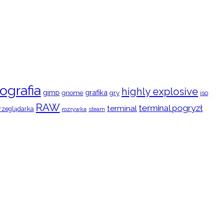
ografia
highly explosive
gimp
grafika
gry
iso
gnome
RAW
terminal pogryzł
terminal
rzeglądarka
rozrywka
steam