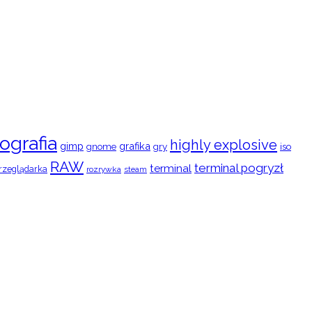
ografia
highly explosive
gimp
grafika
gry
iso
gnome
RAW
terminal pogryzł
terminal
rzeglądarka
rozrywka
steam