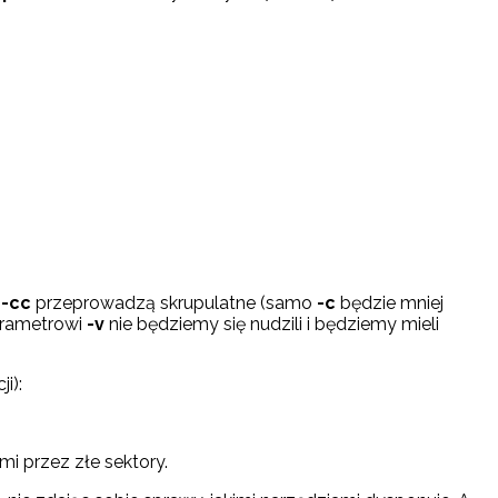
y
-cc
przeprowadzą skrupulatne (samo
-c
będzie mniej
parametrowi
-v
nie będziemy się nudzili i będziemy mieli
i):
i przez złe sektory.