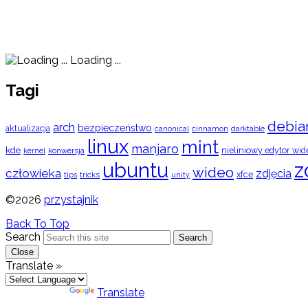
Loading ...
Tagi
debia
arch
bezpieczeństwo
aktualizacja
cinnamon
canonical
darktable
linux
mint
manjaro
kde
nieliniowy edytor wid
konwersja
kernel
ubuntu
z
wideo
człowieka
zdjęcia
xfce
tips
tricks
unity
©2026
przystajnik
Back To Top
Search
Search
Close
Translate »
Powered by
Translate