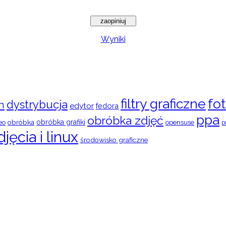
Wyniki
filtry graficzne
fot
dystrybucja
n
edytor
fedora
ppa
obróbka zdjęć
obróbka
obróbka grafiki
eo
opensuse
p
djęcia i linux
środowisko graficzne