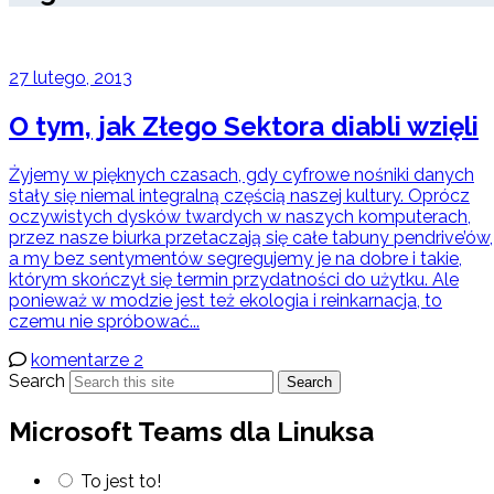
27 lutego, 2013
O tym, jak Złego Sektora diabli wzięli
Żyjemy w pięknych czasach, gdy cyfrowe nośniki danych
stały się niemal integralną częścią naszej kultury. Oprócz
oczywistych dysków twardych w naszych komputerach,
przez nasze biurka przetaczają się całe tabuny pendrive’ów,
a my bez sentymentów segregujemy je na dobre i takie,
którym skończył się termin przydatności do użytku. Ale
ponieważ w modzie jest też ekologia i reinkarnacja, to
czemu nie spróbować...
komentarze 2
Search
Search
Microsoft Teams dla Linuksa
To jest to!