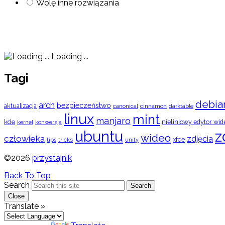
Wolę inne rozwiązania
Loading ...
Tagi
debia
arch
bezpieczeństwo
aktualizacja
cinnamon
canonical
darktable
linux
mint
manjaro
kde
nieliniowy edytor wid
konwersja
kernel
ubuntu
z
wideo
człowieka
zdjęcia
xfce
tips
tricks
unity
©2026
przystajnik
Back To Top
Search
Search
Close
Translate »