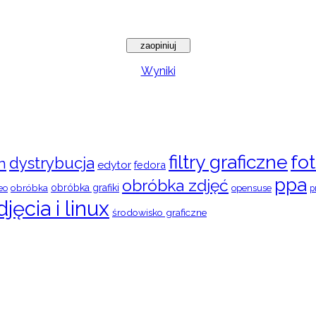
Wyniki
filtry graficzne
fot
dystrybucja
n
edytor
fedora
ppa
obróbka zdjęć
obróbka
obróbka grafiki
eo
opensuse
p
djęcia i linux
środowisko graficzne