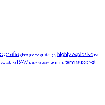
ografia
highly explosive
gimp
grafika
gry
iso
gnome
RAW
terminal pogryzł
terminal
rzeglądarka
rozrywka
steam