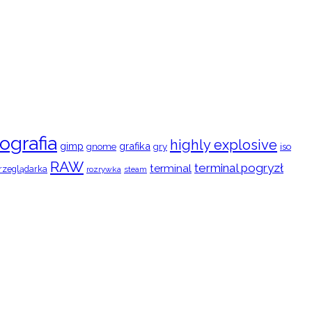
ografia
highly explosive
gimp
grafika
gry
iso
gnome
RAW
terminal pogryzł
terminal
rzeglądarka
rozrywka
steam