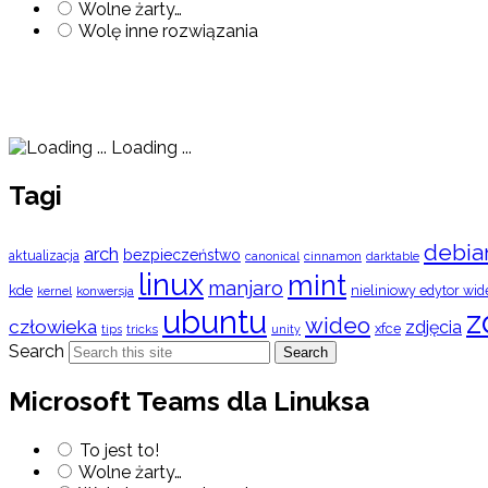
Wolne żarty…
Wolę inne rozwiązania
Loading ...
Tagi
debia
arch
bezpieczeństwo
aktualizacja
cinnamon
canonical
darktable
linux
mint
manjaro
kde
nieliniowy edytor wid
konwersja
kernel
ubuntu
z
wideo
człowieka
zdjęcia
xfce
tips
tricks
unity
Search
Search
Microsoft Teams dla Linuksa
To jest to!
Wolne żarty…