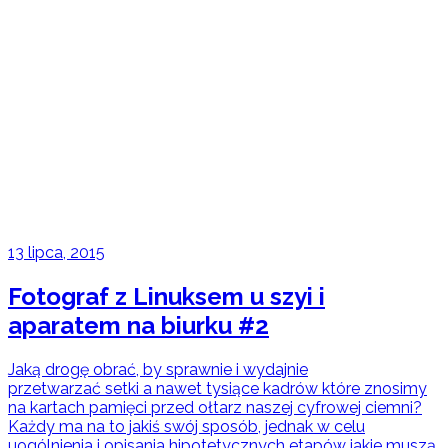
13 lipca, 2015
Fotograf z Linuksem u szyi i
aparatem na biurku #2
Jaką drogę obrać, by sprawnie i wydajnie
przetwarzać setki a nawet tysiące kadrów które znosimy
na kartach pamięci przed ołtarz naszej cyfrowej ciemni?
Każdy ma na to jakiś swój sposób, jednak w celu
uogólnienia i opisania hipotetycznych etapów jakie muszą