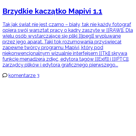
Brzydkie kaczątko Mapivi 1.1
Tak jak świat nie jest czarno – biały, tak nie każdy fotograf
opiera swój warsztat pracy o kadry zaszyte w [[RAW]]. Dla
wielu osób wystarczające się pliki [[jpeg]] wypluwane
przez jego aparat. Taki tok rozumowania przyświecał
zapewne twórcy programu Mapivi, który pod
niekonwencjonalnym wizualnie interfejsem [[Tk]] skrywa
funkcje menadżera zdjęć, edytora tagów [[Exif]] i [[IPTC]],
zarządcy plików i edytora graficznego pierwszego...
komentarze 3