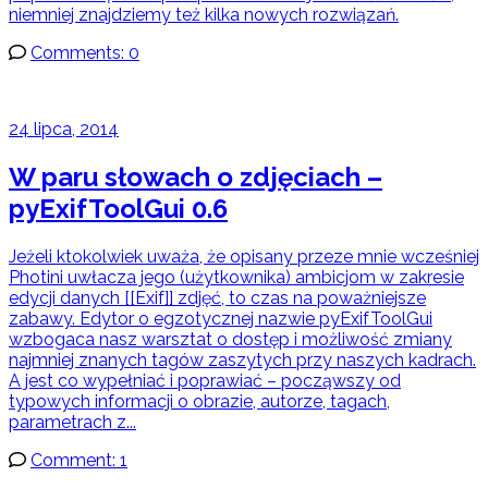
niemniej znajdziemy też kilka nowych rozwiązań.
Comments: 0
24 lipca, 2014
W paru słowach o zdjęciach –
pyExifToolGui 0.6
Jeżeli ktokolwiek uważa, że opisany przeze mnie wcześniej
Photini uwłacza jego (użytkownika) ambicjom w zakresie
edycji danych [[Exif]] zdjęć, to czas na poważniejsze
zabawy. Edytor o egzotycznej nazwie pyExifToolGui
wzbogaca nasz warsztat o dostęp i możliwość zmiany
najmniej znanych tagów zaszytych przy naszych kadrach.
A jest co wypełniać i poprawiać – począwszy od
typowych informacji o obrazie, autorze, tagach,
parametrach z...
Comment: 1