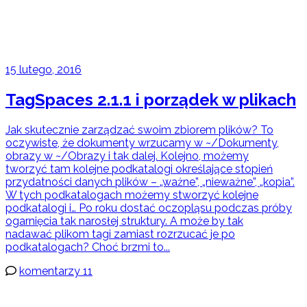
15 lutego, 2016
TagSpaces 2.1.1 i porządek w plikach
Jak skutecznie zarządzać swoim zbiorem plików? To
oczywiste, że dokumenty wrzucamy w ~/Dokumenty,
obrazy w ~/Obrazy i tak dalej. Kolejno, możemy
tworzyć tam kolejne podkatalogi określające stopień
przydatności danych plików – „ważne”, „nieważne”, „kopia”.
W tych podkatalogach możemy stworzyć kolejne
podkatalogi i… Po roku dostać oczopląsu podczas próby
ogarnięcia tak narosłej struktury. A może by tak
nadawać plikom tagi zamiast rozrzucać je po
podkatalogach? Choć brzmi to...
komentarzy 11