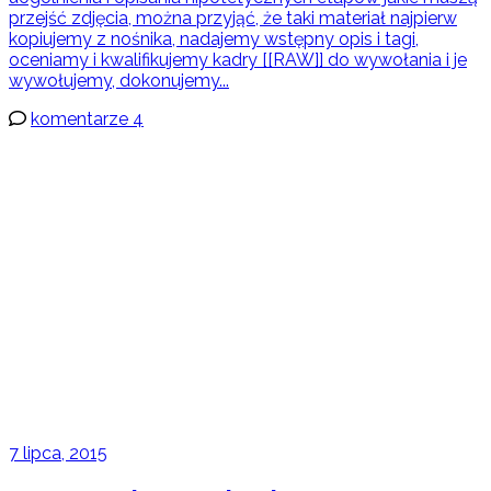
przejść zdjęcia, można przyjąć, że taki materiał najpierw
kopiujemy z nośnika, nadajemy wstępny opis i tagi,
oceniamy i kwalifikujemy kadry [[RAW]] do wywołania i je
wywołujemy, dokonujemy...
komentarze 4
7 lipca, 2015