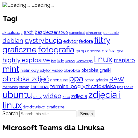
Loading ...
Tagi
arch
bezpieczeństwo
aktualizacja
cinnamon
canonical
darktable
filtry
dystrybucja
debian
edytor
fedora
graficzne
fotografia
gimp
grafika
gry
gnome
linux
highly explosive
manjaro
iso
kde
konwersja
kernel
mint
obróbka
obróbka grafiki
nieliniowy edytor wideo
ppa
obróbka zdjęć
RAW
opensuse
przeglądarka
terminal pogryzł człowieka
terminal
rozrywka
steam
tips
tricks
ubuntu
zdjęcia i
wideo
zdjęcia
xfce
unity
linux
środowisko graficzne
Search
Search
Microsoft Teams dla Linuksa