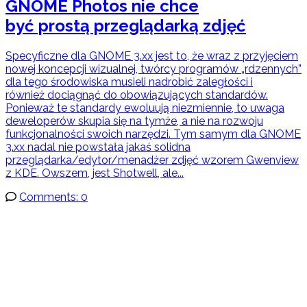
GNOME Photos nie chce
być prostą przeglądarką zdjęć
Specyficzne dla GNOME 3.xx jest to, że wraz z przyjęciem
nowej koncepcji wizualnej, twórcy programów „rdzennych”
dla tego środowiska musieli nadrobić zaległości i
również dociągnąć do obowiązujących standardów.
Ponieważ te standardy ewoluują niezmiennie, to uwaga
deweloperów skupia się na tymże, a nie na rozwoju
funkcjonalności swoich narzędzi. Tym samym dla GNOME
3.xx nadal nie powstała jakaś solidna
przeglądarka/edytor/menadżer zdjęć wzorem Gwenview
z KDE. Owszem, jest Shotwell, ale...
Comments: 0