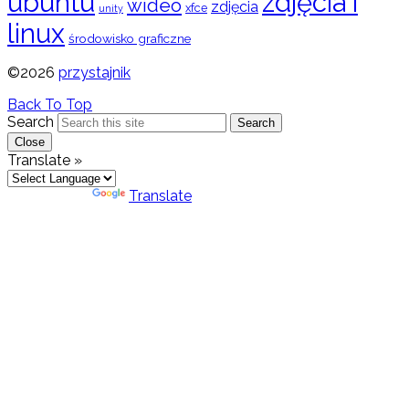
ubuntu
zdjęcia i
wideo
zdjęcia
xfce
unity
linux
środowisko graficzne
©2026
przystajnik
Back To Top
Search
Search
Close
Translate »
Powered by
Translate