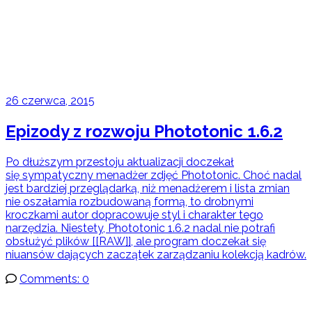
26 czerwca, 2015
Epizody z rozwoju Phototonic 1.6.2
Po dłuższym przestoju aktualizacji doczekał
się sympatyczny menadżer zdjęć Phototonic. Choć nadal
jest bardziej przeglądarką, niż menadżerem i lista zmian
nie oszałamia rozbudowaną formą, to drobnymi
kroczkami autor dopracowuje styl i charakter tego
narzędzia. Niestety, Phototonic 1.6.2 nadal nie potrafi
obsłużyć plików [[RAW]], ale program doczekał się
niuansów dających zaczątek zarządzaniu kolekcją kadrów.
Comments: 0