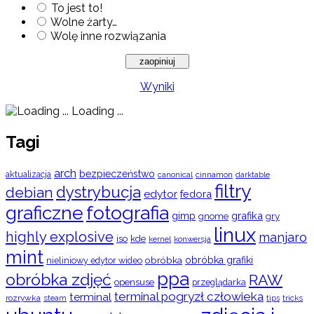
To jest to!
Wolne żarty…
Wolę inne rozwiązania
Wyniki
Loading ...
Tagi
arch
bezpieczeństwo
aktualizacja
cinnamon
canonical
darktable
filtry
dystrybucja
debian
edytor
fedora
graficzne
fotografia
gimp
grafika
gry
gnome
linux
highly explosive
manjaro
iso
kde
konwersja
kernel
mint
obróbka
obróbka grafiki
nieliniowy edytor wideo
ppa
obróbka zdjęć
RAW
opensuse
przeglądarka
terminal pogryzł człowieka
terminal
rozrywka
steam
tips
tricks