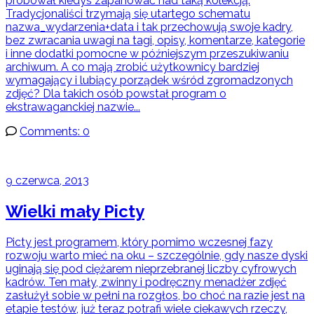
próbował kiedyś zapanować nad taką kolekcją.
Tradycjonaliści trzymają się utartego schematu
nazwa_wydarzenia+data i tak przechowują swoje kadry,
bez zwracania uwagi na tagi, opisy, komentarze, kategorie
i inne dodatki pomocne w późniejszym przeszukiwaniu
archiwum. A co mają zrobić użytkownicy bardziej
wymagający i lubiący porządek wśród zgromadzonych
zdjęć? Dla takich osób powstał program o
ekstrawaganckiej nazwie...
Comments: 0
9 czerwca, 2013
Wielki mały Picty
Picty jest programem, który pomimo wczesnej fazy
rozwoju warto mieć na oku – szczególnie, gdy nasze dyski
uginają się pod ciężarem nieprzebranej liczby cyfrowych
kadrów. Ten mały, zwinny i podręczny menadżer zdjęć
zasłużył sobie w pełni na rozgłos, bo choć na razie jest na
etapie testów, już teraz potrafi wiele ciekawych rzeczy,