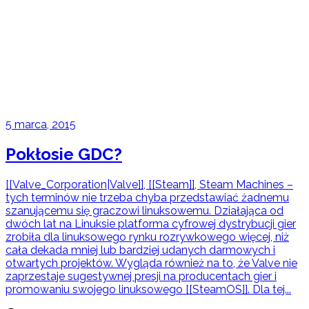
5 marca, 2015
Pokłosie GDC?
[[Valve_Corporation|Valve]], [[Steam]], Steam Machines –
tych terminów nie trzeba chyba przedstawiać żadnemu
szanującemu się graczowi linuksowemu. Działająca od
dwóch lat na Linuksie platforma cyfrowej dystrybucji gier
zrobiła dla linuksowego rynku rozrywkowego więcej, niż
cała dekada mniej lub bardziej udanych darmowych i
otwartych projektów. Wygląda również na to, że Valve nie
zaprzestaje sugestywnej presji na producentach gier i
promowaniu swojego linuksowego [[SteamOS]]. Dla tej...