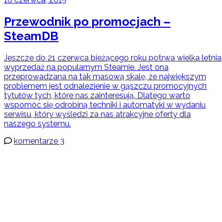
Przewodnik po promocjach –
SteamDB
Jeszcze do 21 czerwca bieżącego roku potrwa wielka letnia
wyprzedaż na popularnym Steamie. Jest ona
przeprowadzana na tak masową skalę, że największym
problemem jest odnalezienie w gąszczu promocyjnych
tytułów tych, które nas zainteresują. Dlatego warto
wspomóc się odrobiną techniki i automatyki w wydaniu
serwisu, który wyśledzi za nas atrakcyjne oferty dla
naszego systemu.
komentarze 3