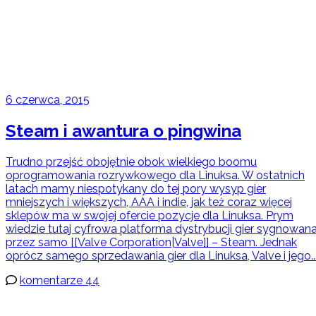
6 czerwca, 2015
Steam i awantura o pingwina
Trudno przejść obojętnie obok wielkiego boomu
oprogramowania rozrywkowego dla Linuksa. W ostatnich
latach mamy niespotykany do tej pory wysyp gier
mniejszych i większych, AAA i indie, jak też coraz więcej
sklepów ma w swojej ofercie pozycje dla Linuksa. Prym
wiedzie tutaj cyfrowa platforma dystrybucji gier sygnowan
przez samo [[Valve Corporation|Valve]] – Steam. Jednak
oprócz samego sprzedawania gier dla Linuksa, Valve i jego..
komentarze 44