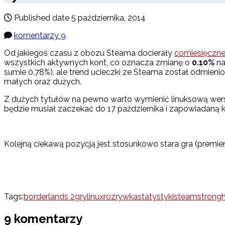
Published date
5 października, 2014
komentarzy 9
Od jakiegoś czasu z obozu Steama docierały
comiesięczn
wszystkich aktywnych kont, co oznacza zmianę o
0.10%
na
sumie 0.78%), ale trend ucieczki ze Steama został odmieni
małych oraz dużych.
Z dużych tytułów na pewno warto wymienić linuksową wers
będzie musiał zaczekać do 17 października i zapowiadaną 
Kolejną ciekawą pozycją jest stosunkowo stara gra (premie
Tags:
borderlands 2
gry
linux
rozrywka
statystyki
steam
strong
9 komentarzy