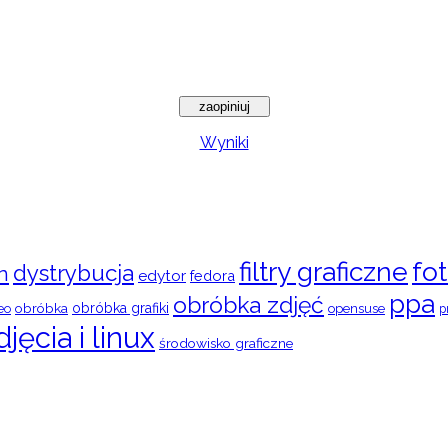
Wyniki
filtry graficzne
fot
dystrybucja
n
edytor
fedora
ppa
obróbka zdjęć
obróbka
obróbka grafiki
eo
opensuse
p
djęcia i linux
środowisko graficzne