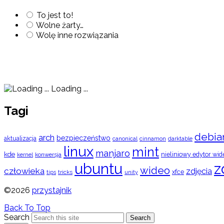
To jest to!
Wolne żarty…
Wolę inne rozwiązania
Loading ...
Tagi
debia
arch
bezpieczeństwo
aktualizacja
cinnamon
canonical
darktable
linux
mint
manjaro
kde
nieliniowy edytor wid
konwersja
kernel
ubuntu
z
wideo
człowieka
zdjęcia
xfce
tips
tricks
unity
©2026
przystajnik
Back To Top
Search
Search