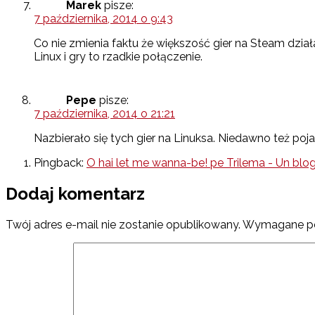
Marek
pisze:
7 października, 2014 o 9:43
Co nie zmienia faktu że większość gier na Steam dzia
Linux i gry to rzadkie połączenie.
Pepe
pisze:
7 października, 2014 o 21:21
Nazbierało się tych gier na Linuksa. Niedawno też po
Pingback:
O hai let me wanna-be! pe Trilema - Un blo
Dodaj komentarz
Twój adres e-mail nie zostanie opublikowany.
Wymagane po