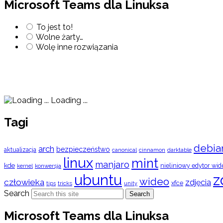
Microsoft Teams dla Linuksa
To jest to!
Wolne żarty…
Wolę inne rozwiązania
Loading ...
Tagi
debia
arch
bezpieczeństwo
aktualizacja
cinnamon
canonical
darktable
linux
mint
manjaro
kde
nieliniowy edytor wid
konwersja
kernel
ubuntu
z
wideo
człowieka
zdjęcia
xfce
tips
tricks
unity
Search
Search
Microsoft Teams dla Linuksa