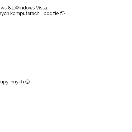
ws 8.1,Windows Vista.
ych komputerach i ipodzie 🙂
 kupy innych 😛