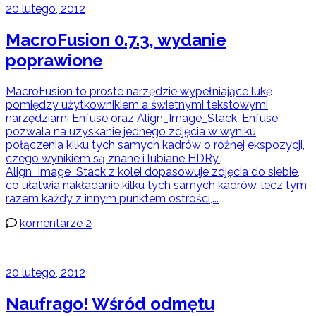
20 lutego, 2012
MacroFusion 0.7.3, wydanie
poprawione
MacroFusion to proste narzędzie wypełniające lukę
pomiędzy użytkownikiem a świetnymi tekstowymi
narzędziami Enfuse oraz Align_Image_Stack. Enfuse
pozwala na uzyskanie jednego zdjęcia w wyniku
połączenia kilku tych samych kadrów o różnej ekspozycji,
czego wynikiem są znane i lubiane HDRy.
Align_Image_Stack z kolei dopasowuje zdjęcia do siebie,
co ułatwia nakładanie kilku tych samych kadrów, lecz tym
razem każdy z innym punktem ostrości,...
komentarze 2
20 lutego, 2012
Naufrago! Wśród odmętu