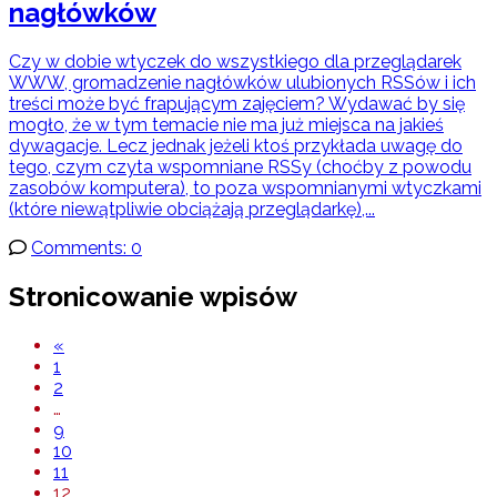
nagłówków
Czy w dobie wtyczek do wszystkiego dla przeglądarek
WWW, gromadzenie nagłówków ulubionych RSSów i ich
treści może być frapującym zajęciem? Wydawać by się
mogło, że w tym temacie nie ma już miejsca na jakieś
dywagacje. Lecz jednak jeżeli ktoś przykłada uwagę do
tego, czym czyta wspomniane RSSy (choćby z powodu
zasobów komputera), to poza wspomnianymi wtyczkami
(które niewątpliwie obciążają przeglądarkę),...
Comments: 0
Stronicowanie wpisów
«
1
2
…
9
10
11
12