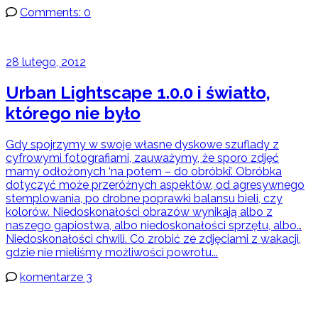
Comments: 0
28 lutego, 2012
Urban Lightscape 1.0.0 i światło,
którego nie było
Gdy spojrzymy w swoje własne dyskowe szuflady z
cyfrowymi fotografiami, zauważymy, że sporo zdjęć
mamy odłożonych ‘na potem – do obróbki’. Obróbka
dotyczyć może przeróżnych aspektów, od agresywnego
stemplowania, po drobne poprawki balansu bieli, czy
kolorów. Niedoskonałości obrazów wynikają albo z
naszego gapiostwa, albo niedoskonałości sprzętu, albo…
Niedoskonałości chwili. Co zrobić ze zdjęciami z wakacji,
gdzie nie mieliśmy możliwości powrotu...
komentarze 3