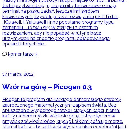
Każdy ma swoje sposoby na upchnięcie konsoli na biurku.
Jedni przytwierdzają ją do pulpitu, leniwi zawsze mają
terminal na pasku zadań, jeszcze inni skrótem
klawiszowym przywołują takie rozwiązania jak [[Tilda]],
[[Guake]], [[Yakuake]] i inne popularne programy typu
‘terminalu – rozwiń się’. W związku z ostatnim
rozwiązaniem, aby nie popadać w rutynę bądź
utrzymywać na chodzie programu obładowanego
opcjami których nie...
komentarze 3
17 marca, 2012
Wzór na górę – Picogen 0.3
Picogen to program dla każdego domorosłego stwórcy
zauroczonego matematycznym zapisem świata. Bez
opuszczania wygodnego fotela i ciepłych kapci, niemal
każdy ruchem myszki wzniesie górę, pstryknięciem w
przycisk zaświeci słońce, kręcąc kółkiem pofaluje morze.
Niemal każdy – bo aplikacja wymaga nieco wyobraźni jak i