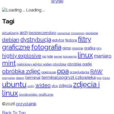
Wyniki
Loading ...
Tagi
arch
bezpieczeństwo
aktualizacja
cinnamon
canonical
darktable
filtry
dystrybucja
debian
edytor
fedora
graficzne
fotografia
gimp
grafika
gry
gnome
linux
highly explosive
manjaro
iso
kde
konwersja
kernel
mint
obróbka
obróbka grafiki
nieliniowy edytor wideo
ppa
obróbka zdjęć
RAW
opensuse
przeglądarka
terminal pogryzł człowieka
terminal
rozrywka
steam
tips
tricks
ubuntu
zdjęcia i
wideo
zdjęcia
xfce
unity
linux
środowisko graficzne
©2026
przystajnik
Back To Top