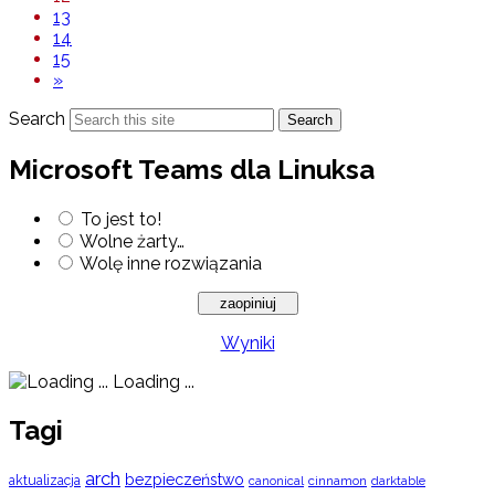
13
14
15
»
Search
Search
Microsoft Teams dla Linuksa
To jest to!
Wolne żarty…
Wolę inne rozwiązania
Wyniki
Loading ...
Tagi
arch
bezpieczeństwo
aktualizacja
cinnamon
canonical
darktable