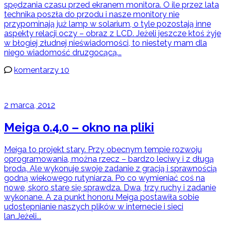
spędzania czasu przed ekranem monitora. O ile przez lata
technika poszła do przodu i nasze monitory nie
przypominają już lamp w solarium, o tyle pozostają inne
aspekty relacji oczy – obraz z LCD. Jeżeli jeszcze ktoś żyje
w błogiej złudnej nieświadomości, to niestety mam dla
niego wiadomość druzgocącą...
komentarzy 10
2 marca, 2012
Meiga 0.4.0 – okno na pliki
Meiga to projekt stary. Przy obecnym tempie rozwoju
oprogramowania, można rzecz – bardzo leciwy i z długą
brodą. Ale wykonuje swoje zadanie z gracją i sprawnością
godną wiekowego rutyniarza. Po co wymieniać coś na
nowe, skoro stare się sprawdza. Dwa, trzy ruchy i zadanie
wykonane. A za punkt honoru Meiga postawiła sobie
udostępnianie naszych plików w internecie i sieci
lan.Jeżeli...