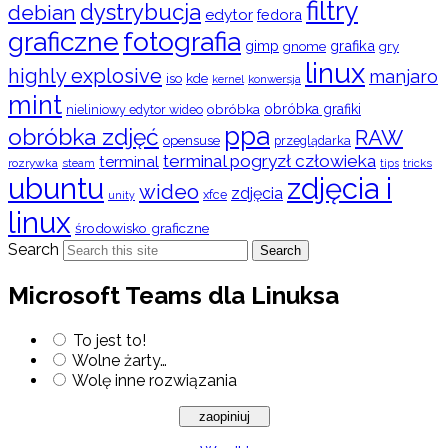
filtry
dystrybucja
debian
edytor
fedora
graficzne
fotografia
gimp
grafika
gry
gnome
linux
highly explosive
manjaro
iso
kde
konwersja
kernel
mint
obróbka
obróbka grafiki
nieliniowy edytor wideo
ppa
obróbka zdjęć
RAW
opensuse
przeglądarka
terminal pogryzł człowieka
terminal
rozrywka
steam
tips
tricks
ubuntu
zdjęcia i
wideo
zdjęcia
xfce
unity
linux
środowisko graficzne
Search
Search
Microsoft Teams dla Linuksa
To jest to!
Wolne żarty…
Wolę inne rozwiązania