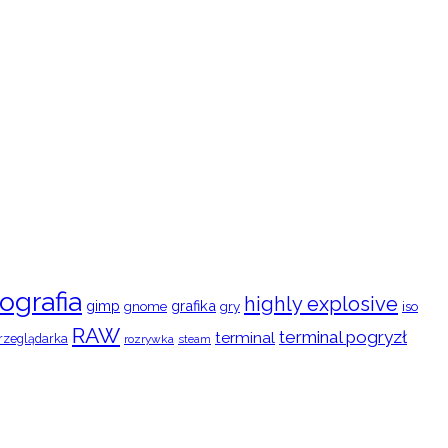
ografia
highly explosive
gimp
grafika
gry
iso
gnome
RAW
terminal pogryzł
terminal
rzeglądarka
rozrywka
steam