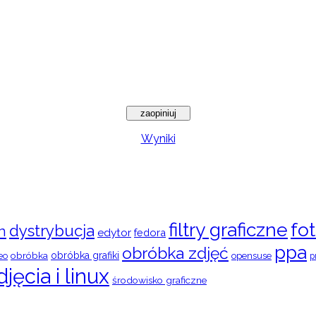
Wyniki
filtry graficzne
fot
dystrybucja
n
edytor
fedora
ppa
obróbka zdjęć
obróbka
obróbka grafiki
eo
opensuse
p
djęcia i linux
środowisko graficzne