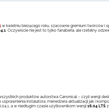
S
w kwietniu bieżącego roku, szacowne gremium twórców i sp
04.1
. Oczywiście nie jest to tylko fanaberia, ale rzetelny od
szystkich produktów autorstwa Canonical – czyli wersji des
o usprawnienia instalatora, menedżera aktualizacji jak i k
8.04.1, a w niedługim czasie użytkownikom wersji
16.04 LTS
z