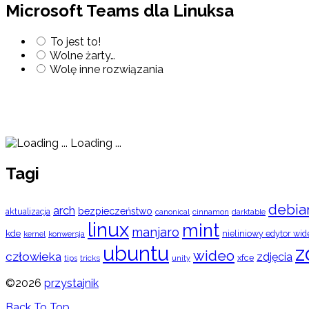
Microsoft Teams dla Linuksa
To jest to!
Wolne żarty…
Wolę inne rozwiązania
Loading ...
Tagi
debia
arch
bezpieczeństwo
aktualizacja
cinnamon
canonical
darktable
linux
mint
manjaro
kde
nieliniowy edytor wid
konwersja
kernel
ubuntu
z
wideo
człowieka
zdjęcia
xfce
tips
tricks
unity
©2026
przystajnik
Back To Top