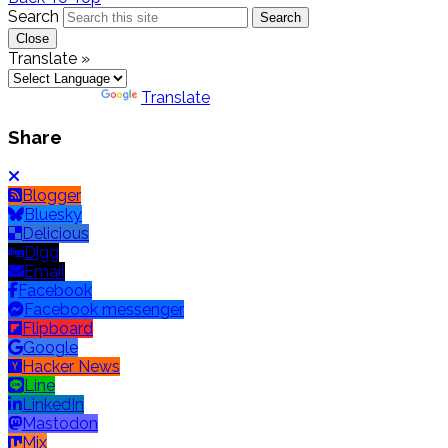
Search
Search
Close
Translate »
Powered by
Translate
Share
Blogger
Bluesky
Delicious
Digg
Email
Facebook
Facebook messenger
Flipboard
Google
Hacker News
Line
LinkedIn
Mastodon
Mix