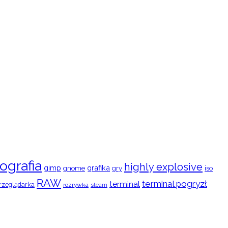
ografia
highly explosive
gimp
grafika
gry
iso
gnome
RAW
terminal pogryzł
terminal
rzeglądarka
rozrywka
steam