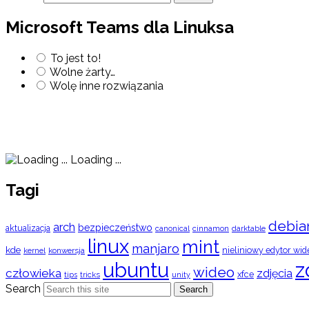
Microsoft Teams dla Linuksa
To jest to!
Wolne żarty…
Wolę inne rozwiązania
Loading ...
Tagi
debia
arch
bezpieczeństwo
aktualizacja
cinnamon
canonical
darktable
linux
mint
manjaro
kde
nieliniowy edytor wid
konwersja
kernel
ubuntu
z
wideo
człowieka
zdjęcia
xfce
tips
tricks
unity
Search
Search