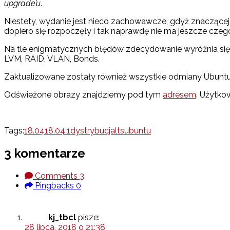
upgrade’u
.
Niestety, wydanie jest nieco zachowawcze, gdyż znaczącej a
dopiero się rozpoczęły i tak naprawdę nie ma jeszcze czego
Na tle enigmatycznych błędów zdecydowanie wyróżnia się w
LVM, RAID, VLAN, Bonds.
Zaktualizowane zostały również wszystkie odmiany Ubuntu 
Odświeżone obrazy znajdziemy pod tym
adresem
. Użytko
Tags:
18.04
18.04.1
dystrybucja
lts
ubuntu
3 komentarze
Comments
3
Pingbacks
0
kj_tbcl
pisze:
28 lipca, 2018 o 21:38