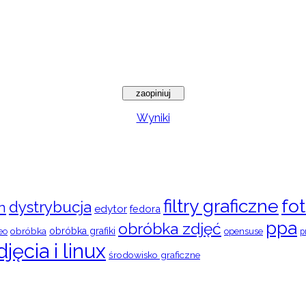
Wyniki
filtry graficzne
fot
dystrybucja
n
edytor
fedora
ppa
obróbka zdjęć
obróbka
obróbka grafiki
eo
opensuse
p
djęcia i linux
środowisko graficzne