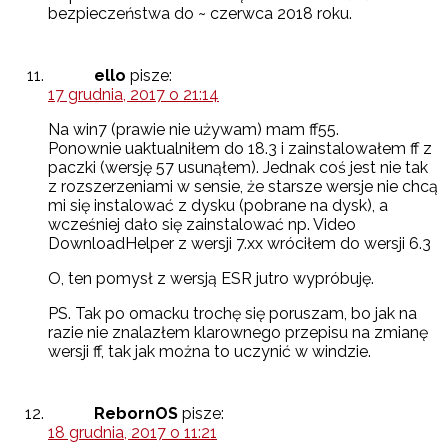
bezpieczeństwa do ~ czerwca 2018 roku.
ello
pisze:
17 grudnia, 2017 o 21:14
Na win7 (prawie nie używam) mam ff55.
Ponownie uaktualniłem do 18.3 i zainstalowałem ff z
paczki (wersję 57 usunąłem). Jednak coś jest nie tak
z rozszerzeniami w sensie, że starsze wersje nie chcą
mi się instalować z dysku (pobrane na dysk), a
wcześniej dało się zainstalować np. Video
DownloadHelper z wersji 7.xx wróciłem do wersji 6.3
O, ten pomysł z wersją ESR jutro wypróbuję.
PS. Tak po omacku trochę się poruszam, bo jak na
razie nie znalazłem klarownego przepisu na zmianę
wersji ff, tak jak można to uczynić w windzie.
RebornOS
pisze:
18 grudnia, 2017 o 11:21