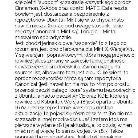
wieloletni “support” w zakresie wszystkiego oprócz
Cinnamon, X-Apps oraz części MATE. Cała reszta
bowiem jest dostarczana bezpośrednio z
repozytoriów Ubuntu i Mint się w to chyba mało
nawet miesza (biorąc pod uwagę stosunki, jakie
między Canonical a Mint są). I drugie – Minta
miewałem sporadycznie.
Jeśli chodzi jednak o owe “wsparcie”, to z tego co
rozumiem, jest ono oferowane dla Mint X. Wersje X.1…
Y są wersjami poprawkowymi, które mogą przynosić
również jakieś zmiany w zakresie funkcjonalności,
nowsze wersje środowisk itp. Zwróć uwagę na
sources.list, albowiem tam jest clou. O ile wiem, to
oprócz repozytoriów Minta są tam repozytoria
Canonical (jeśli nawet ich nie ma, to Mint po prostu
przenosi paczki całego “core” systemu bezpośrednio
z Ubuntu, a nadto paczki XFCE oraz KDE, które są
również od Kubuntu). Wersja 18 jest oparta o Ubuntu
16.04 i jeśli w tej ostatniej wersji coś dostaje
aktualizację, to pojawi się również w Mint (bo nie ma
w zasadzie innej możliwości). Jeśli zatem ktoś ma
pierwsze wydanie 18 i je aktualizuje, to dzisiaj winien
mieć mniej więcej to samo, co jest w 18.3. Także
poprawki bezpieczeństwa. Jeśli ktoś jednak nie