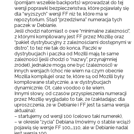
(pomijam wszelkie backports) wprowadzał do tej
wersji poprawki bezpieczeństwa, które pojawiały się
dla “wyższych” wersji FF niż te, które ma w
repozytorium. Stąd “przedziwna” numeracja tych
paczek w Debianie.
Jeśli chodzi natomiast o owe “minimalne zależności”,
z którymi kompilowany jest FF przez Mozillę oraz
“pakiet dystrybucyjny z zależnościami dostępnymi w
distro”, to też nie tak do końca. Paczki w
dystrybucjach i paczka od Mozilli mają te same
zależności (jeśli chodzi o “nazwy”, przynajmniej
źródeł), jednakże mogą one być (zależności) w
innych wersjach (choć nie wiem na czym obecnie
Mozilla kompiluje) oraz te, które są od Mozilli były
kompilowane statycznie, a w dystrybucjach
dynamicznie. Ot, całe voodoo o ile wiem.
Innymi słowy, od czasów przyspieszenia numeracji
przez Mozillę wyglądało to tak, że (zakładając dla
uproszczenia, że w Debianie i FF jest ta sama wersja
aktualna):
– startujemy od wersji 100 (celowo taki numerek),
– w okresie “życia” Debiana (mówimy o stable wciąż)
pojawią się wersje FF 100….110, ale w Debianie nadal
jest wersja 100,