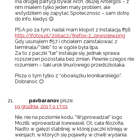
(na drugiej partycji bywał Arch, dłużej Antergos – z
nim miałem tylko jeden mały problem, ale
wstydziłem się zapytać Społeczność – sam dotrę
do info, kiedyś 😉
PS.A po za tym, nadal mam kłopot z instalacją ff56
http://ifotos.pl/zobacz/firefox-z_qxwsqew.png
Gdy usunąłem ff57 i chciałem zainstalować z
terminala/”deb” to w ogóle była lipa.
Za to z paczki “tar” instaluje się, jednak sprawa
rozszerzeń pozostała bez zmian. Pewnie czegoś nie
rozumiem – taki urok linux’owego przedszkolaka.
Piszę o tym tylko z “obowiązku kronikarskiego”.
Dobranoc 🙂
pavbaranov
pisze:
19 grudnia, 2017 o 17:01
Nie, nie na poziomie kodu. “Wyprowadzał” logo
Mozilli, wprowadzał Iceweasel. Ot, cała filozofia.
Nadto w gałęzi stabilnej, w której paczki istnieją w
wersjach, w których się pojawiły w chwili wydania