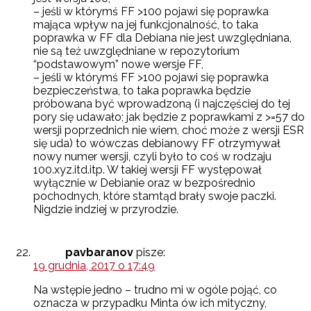
– jeśli w którymś FF >100 pojawi się poprawka
mająca wpływ na jej funkcjonalność, to taka
poprawka w FF dla Debiana nie jest uwzględniana,
nie są też uwzględniane w repozytorium
“podstawowym” nowe wersje FF,
– jeśli w którymś FF >100 pojawi się poprawka
bezpieczeństwa, to taka poprawka będzie
próbowana być wprowadzoną (i najczęściej do tej
pory się udawało; jak będzie z poprawkami z >=57 do
wersji poprzednich nie wiem, choć może z wersji ESR
się uda) to wówczas debianowy FF otrzymywał
nowy numer wersji, czyli było to coś w rodzaju
100.xyz.itd.itp. W takiej wersji FF występował
wyłącznie w Debianie oraz w bezpośrednio
pochodnych, które stamtąd brały swoje paczki.
Nigdzie indziej w przyrodzie.
pavbaranov
pisze:
19 grudnia, 2017 o 17:49
Na wstępie jedno – trudno mi w ogóle pojąć, co
oznacza w przypadku Minta ów ich mityczny,