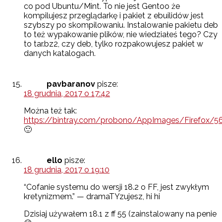
co pod Ubuntu/Mint. To nie jest Gentoo że
kompilujesz przeglądarkę i pakiet z ebuilidów jest
szybszy po skompilowaniu. Instalowanie pakietu deb
to też wypakowanie plików, nie wiedziałeś tego? Czy
to tar.bz2, czy deb, tylko rozpakowujesz pakiet w
danych katalogach.
pavbaranov
pisze:
18 grudnia, 2017 o 17:42
Można też tak:
https://bintray.com/probono/AppImages/Firefox/56.0.
🙂
ello
pisze:
18 grudnia, 2017 o 19:10
“Cofanie systemu do wersji 18.2 o FF, jest zwykłym
kretynizmem.” — dramaTYzujesz, hi hi
Dzisiaj używałem 18.1 z ff 55 (zainstalowany na penie