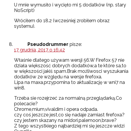
U mnie wymusiło i wycięło mi 5 dodatków (np. stary
NoScript)
Wróciłem do 18.2 (wcześniej zrobiłem obraz
systemu).
Pseudodrummer
pisze:
17 grudnia, 2017 o 16:42
Właśnie dlatego używam wersji 56.W Firefox 57 nie
działa większość dobrych dodatków,a te które sa,to
w większości jakiś spam.Brak możliwosci wyszukania
dodatków ze względu na wersje firefoxa.
Lipa na maxa,przypomina to aktualizację w wni7 na
win8.
Trzeba sie rozejrzeć za normalną przeglądarką.Co
polecacie?
Chrome,mium,vivaldim i opera odpada.
czy coś jeszcze jest,co się nadaje zamiast firefoxa?
czy jestem skazany na midori,palemoon,brave?
Z tego wszystkiego najbardziej mi się jeszcze widzi