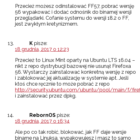
Przecież możesz odinstalować FF57, pobrać wersję
56 wypakować i dodać odnośnik do binarnej wersji
przeglądarki. Cofanie systemu do wersji 18.2 o FF,
jest zwykłym kretynizmem.
K
pisze:
18 grudnia, 2017 o 12:23
Przecież to Linux Mint oparty na Ubuntu LTS 16.04 –
nikt z repo dystrybucji bazowej nie usunął Firefoxa
56. Wystarczy zainstalować konkretną wersję z repo
i zablokować jej aktualizację w systemie apt. Jeśli
ktoś chce ręcznie to może pobrać z repo
http://security.ubuntu.com/ubuntu/pool/main/f/fire
i zainstalować przez dpkg.
RebornOS
pisze:
18 grudnia, 2017 o 16:34
Ale po co tak robić, blokować, jak FF daje wersje
binarne na Linuksa, wypakowujesz i masz to samo