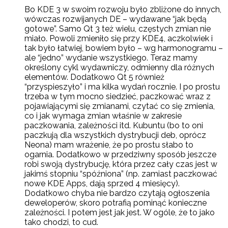
Bo KDE 3 w swoim rozwoju było zbliżone do innych,
wówczas rozwijanych DE – wydawane “jak będą
gotowe”. Samo Qt 3 też wielu, częstych zmian nie
miało. Powoli zmieniło się przy KDE4, aczkolwiek i
tak było łatwiej, bowiem było – wg harmonogramu –
ale “jedno” wydanie wszystkiego. Teraz mamy
określony cykl wydawniczy, odmienny dla różnych
elementów. Dodatkowo Qt 5 również
“przyspieszyło” i ma kilka wydań rocznie. I po prostu
trzeba w tym mocno siedzieć, paczkować wraz z
pojawiającymi się zmianami, czytać co się zmienia,
co i jak wymaga zmian właśnie w zakresie
paczkowania, zależności itd. Kubuntu (bo to oni
paczkują dla wszystkich dystrybucji deb, oprócz
Neona) mam wrażenie, że po prostu słabo to
ogarnia. Dodatkowo w przedziwny sposób jeszcze
robi swoją dystrybucję, która przez cały czas jest w
jakimś stopniu “spóźniona” (np. zamiast paczkować
nowe KDE Apps, dają sprzed 4 miesięcy).
Dodatkowo chyba nie bardzo czytają ogłoszenia
deweloperów, skoro potrafią pominąć konieczne
zależności. I potem jest jak jest. W ogóle, że to jako
tako chodzi, to cud.