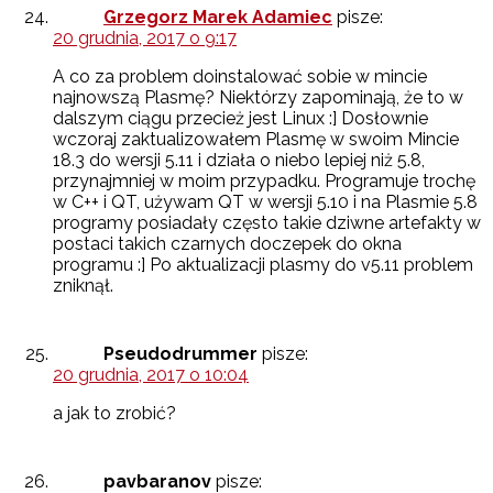
Grzegorz Marek Adamiec
pisze:
20 grudnia, 2017 o 9:17
A co za problem doinstalować sobie w mincie
najnowszą Plasmę? Niektórzy zapominają, że to w
dalszym ciągu przecież jest Linux :] Dosłownie
wczoraj zaktualizowałem Plasmę w swoim Mincie
18.3 do wersji 5.11 i działa o niebo lepiej niż 5.8,
przynajmniej w moim przypadku. Programuje trochę
w C++ i QT, używam QT w wersji 5.10 i na Plasmie 5.8
programy posiadały często takie dziwne artefakty w
postaci takich czarnych doczepek do okna
programu :] Po aktualizacji plasmy do v5.11 problem
zniknął.
Pseudodrummer
pisze:
20 grudnia, 2017 o 10:04
a jak to zrobić?
pavbaranov
pisze: