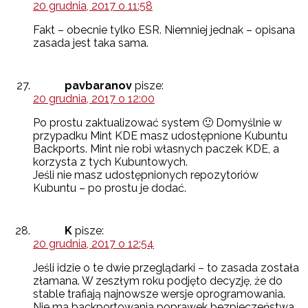
20 grudnia, 2017 o 11:58
Fakt – obecnie tylko ESR. Niemniej jednak – opisana
zasada jest taka sama.
pavbaranov
pisze:
20 grudnia, 2017 o 12:00
Po prostu zaktualizować system 🙂 Domyślnie w
przypadku Mint KDE masz udostępnione Kubuntu
Backports. Mint nie robi własnych paczek KDE, a
korzysta z tych Kubuntowych.
Jeśli nie masz udostępnionych repozytoriów
Kubuntu – po prostu je dodać.
K
pisze:
20 grudnia, 2017 o 12:54
Jeśli idzie o te dwie przeglądarki – to zasada została
złamana. W zeszłym roku podjęto decyzję, że do
stable trafiają najnowsze wersje oprogramowania.
Nie ma backportowania poprawek bezpieczeństwa