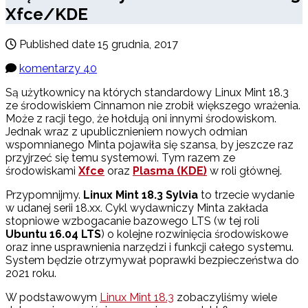
Xfce/KDE
Published date
15 grudnia, 2017
komentarzy 40
Są użytkownicy na których standardowy Linux Mint 18.3
ze środowiskiem Cinnamon nie zrobił większego wrażenia.
Może z racji tego, że hołdują oni innymi środowiskom.
Jednak wraz z upublicznieniem nowych odmian
wspomnianego Minta pojawiła się szansa, by jeszcze raz
przyjrzeć się temu systemowi. Tym razem ze
środowiskami
Xfce
oraz
Plasma (KDE)
w roli głównej.
Przypomnijmy.
Linux Mint 18.3 Sylvia
to trzecie wydanie
w udanej serii 18.xx. Cykl wydawniczy Minta zakłada
stopniowe wzbogacanie bazowego LTS (w tej roli
Ubuntu 16.04 LTS
) o kolejne rozwinięcia środowiskowe
oraz inne usprawnienia narzędzi i funkcji całego systemu.
System będzie otrzymywał poprawki bezpieczeństwa do
2021 roku.
W podstawowym
Linux Mint 18.3
zobaczyliśmy wiele