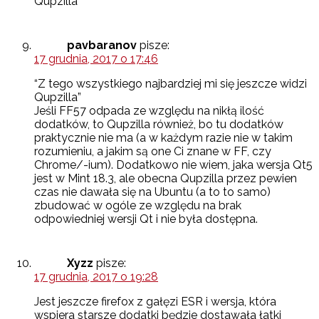
Qupzilla
pavbaranov
pisze:
17 grudnia, 2017 o 17:46
“Z tego wszystkiego najbardziej mi się jeszcze widzi
Qupzilla”
Jeśli FF57 odpada ze względu na nikłą ilość
dodatków, to Qupzilla również, bo tu dodatków
praktycznie nie ma (a w każdym razie nie w takim
rozumieniu, a jakim są one Ci znane w FF, czy
Chrome/-ium). Dodatkowo nie wiem, jaka wersja Qt5
jest w Mint 18.3, ale obecna Qupzilla przez pewien
czas nie dawała się na Ubuntu (a to to samo)
zbudować w ogóle ze względu na brak
odpowiedniej wersji Qt i nie była dostępna.
Xyzz
pisze:
17 grudnia, 2017 o 19:28
Jest jeszcze firefox z gałęzi ESR i wersja, która
wspiera starsze dodatki będzie dostawała łatki