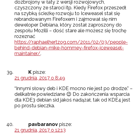
dozbrojony w łaty z wersji rozwojowych,
czyszczony ze staroci itp. Kiedy Firefox przeszedł
na szybką ścieżkę rozwoju to Iceweasel stał się
rebrandowanym Firefoxem i zajmował się nim
deweloper Debiana, który został zaproszony do
zespołu Mozilli – dość stare ale możesz się trochę
rozeznać
https://raphaelhertzog.com/2011/02/03/people-
behind-debian-mike-hommey-firefox-iceweasel-
maintainer/
.
K
pisze:
21 grudnia, 2017 o 8:49
“Innymi słowy deb i KDE mocno nie jest po drodze.” –
delikatnie powiedziane 😉 Do zakończenia wsparcia
dla KDE3 debian sid jakoś nadążał, tak od KDE4 jest
po prostu sieczka.
pavbaranov
pisze:
21 grudnia, 2017 o 12:13