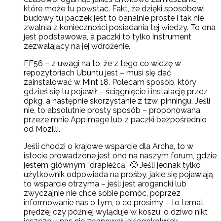
które może tu powstać. Fakt, że dzięki sposobowi
budowy tu paczek jest to banalnie proste i tak nie
zwalnia z konieczności posiadania tej wiedzy. To ona
jest podstawowa, a paczki to tylko instrument
zezwalający na jej wdrożenie.
FF56 – z uwagi na to, że z tego co widzę w
repozytoriach Ubuntu jest – musi się dać
zainstalować w Mint 18. Polecam sposób, który
gdzieś się tu pojawił – ściągnięcie i instalację przez
dpkg, a następnie skorzystanie z tzw. pinningu. Jeśli
nie, to absolutnie prosty sposób – proponowana
przeze mnie AppImage lub z paczki bezpośrednio
od Mozilli.
Jeśli chodzi o krajowe wsparcie dla Archa, to w
istocie prowadzone jest ono na naszym forum, gdzie
jestem głównym “drapieżcą” 🙂 Jeśli jednak tylko
użytkownik odpowiada na prośby, jakie się pojawiają,
to wsparcie otrzyma – jeśli jest arogancki lub
zwyczajnie nie chce sobie pomóc, poprzez
informowanie nas o tym, o co prosimy – to temat
prędzej czy później wyląduje w koszu; o dziwo nikt