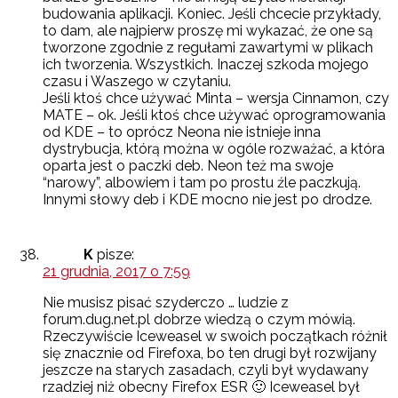
budowania aplikacji. Koniec. Jeśli chcecie przykłady,
to dam, ale najpierw proszę mi wykazać, że one są
tworzone zgodnie z regułami zawartymi w plikach
ich tworzenia. Wszystkich. Inaczej szkoda mojego
czasu i Waszego w czytaniu.
Jeśli ktoś chce używać Minta – wersja Cinnamon, czy
MATE – ok. Jeśli ktoś chce używać oprogramowania
od KDE – to oprócz Neona nie istnieje inna
dystrybucja, którą można w ogóle rozważać, a która
oparta jest o paczki deb. Neon też ma swoje
“narowy”, albowiem i tam po prostu źle paczkują.
Innymi słowy deb i KDE mocno nie jest po drodze.
K
pisze:
21 grudnia, 2017 o 7:59
Nie musisz pisać szyderczo … ludzie z
forum.dug.net.pl dobrze wiedzą o czym mówią.
Rzeczywiście Iceweasel w swoich początkach różnił
się znacznie od Firefoxa, bo ten drugi był rozwijany
jeszcze na starych zasadach, czyli był wydawany
rzadziej niż obecny Firefox ESR 🙂 Iceweasel był