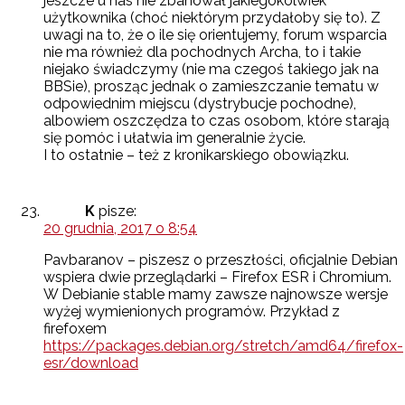
jeszcze u nas nie zbanował jakiegokolwiek
użytkownika (choć niektórym przydałoby się to). Z
uwagi na to, że o ile się orientujemy, forum wsparcia
nie ma również dla pochodnych Archa, to i takie
niejako świadczymy (nie ma czegoś takiego jak na
BBSie), prosząc jednak o zamieszczanie tematu w
odpowiednim miejscu (dystrybucje pochodne),
albowiem oszczędza to czas osobom, które starają
się pomóc i ułatwia im generalnie życie.
I to ostatnie – też z kronikarskiego obowiązku.
K
pisze:
20 grudnia, 2017 o 8:54
Pavbaranov – piszesz o przeszłości, oficjalnie Debian
wspiera dwie przeglądarki – Firefox ESR i Chromium.
W Debianie stable mamy zawsze najnowsze wersje
wyżej wymienionych programów. Przykład z
firefoxem
https://packages.debian.org/stretch/amd64/firefox-
esr/download