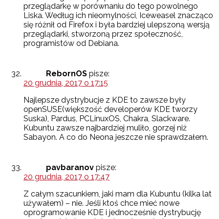
przeglądarkę w porównaniu do tego powolnego
Liska. Według ich nieomylności, Iceweasel znacząco
się różnił od Firefox i była bardziej ulepszoną wersją
przeglądarki, stworzoną przez społeczność,
programistów od Debiana.
RebornOS
pisze:
20 grudnia, 2017 o 17:15
Najlepsze dystrybucje z KDE to zawsze były
openSUSE(większość developerów KDE tworzy
Suska), Pardus, PCLinuxOS, Chakra, Slackware.
Kubuntu zawsze najbardziej muliło, gorzej niż
Sabayon. A co do Neona jeszcze nie sprawdzałem.
pavbaranov
pisze:
20 grudnia, 2017 o 17:47
Z całym szacunkiem, jaki mam dla Kubuntu (kilka lat
używałem) – nie. Jeśli ktoś chce mieć nowe
oprogramowanie KDE i jednocześnie dystrybucję