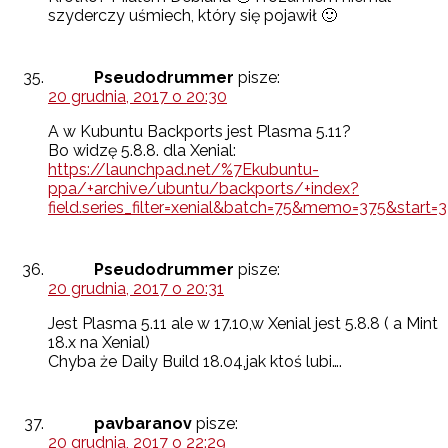
szyderczy uśmiech, który się pojawił 🙂
Pseudodrummer
pisze:
20 grudnia, 2017 o 20:30
A w Kubuntu Backports jest Plasma 5.11?
Bo widzę 5.8.8. dla Xenial:
https://launchpad.net/%7Ekubuntu-
ppa/+archive/ubuntu/backports/+index?
field.series_filter=xenial&batch=75&memo=375&start=
Pseudodrummer
pisze:
20 grudnia, 2017 o 20:31
Jest Plasma 5.11 ale w 17.10,w Xenial jest 5.8.8 ( a Mint
18.x na Xenial)
Chyba że Daily Build 18.04,jak ktoś lubi….
pavbaranov
pisze:
20 grudnia, 2017 o 22:29