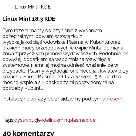
Linux Mint i KDE
Linux Mint 18.3 KDE
Tym razem mamy do czynienia z wydaniem
pożegnalnym, bowiem w związku z
wysoką jakością środowiska Plasma w Kubuntu oraz
brakiem mocy przerobowych w ekipie Minta, odmiana
znika z przyszłych planów wydawniczych. Podobnie jak
powyżej, dodatkiem są wspomniane rozwinięcia
systemowe, niemniej można odnieść wrażenie, że w
przypadku Plasmy wyglądają one nieco jak kwiatek przy
kożuchu. Sama Plasma jest tutaj w wersji 5.8 i bardzo
mocno wspiera się backportami poczynionymi na
potrzeby Kubuntu.
Instalacyjne obrazy iso znajdziemy pod tym
adresem
.
Tags:
dystrybucje
kde
linux
mint
plasma
xfce
40 komentarzy