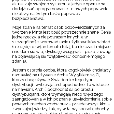
aktualizuje swojego systemu, a jedynie operuje na
dodaj/usuń oprogramowanie, to owych poprawek
nie otrzyma (w tym także poprawek
bezpieczeństwa).
Moje zdanie na temat osób odpowiedzialnych za
tworzenie Minta jest dość powszechnie znane. Cenię
jedne rzeczy, a nie poważam innych, a w
szczególności wprowadzanie użytkowników w błąd
(nie będę rozwijać tematu tutaj, bo nie czas i miejsce
i nie dam się w tę dyskusję wciągnąć – piszę, z uwagi
na pojawiającą się “wątpliwość” odnośnie mojego
zdania).
Jestem ostatnią osobą, która kogokolwiek chciałaby
namawiać na używanie Archa. Wyjątkiem są Ci,
którzy chcą używać (świadomie) tego typu
dystrybucji i wybierają archopochodne. Tu w istocie
namawiam. Arch (i pochodne) są po prostu
dystrybucjami, które wymagają nieco większego
zaangażowania w ich poznanie, uświadomienia sobie
pewnych mechanizmów oraz – przede wszystkim –
zwyczajnej wiedzy, tak, by w łatwy sposób, choćby
czasowo, ogarnąć jakieś chwilowe zamieszanie,