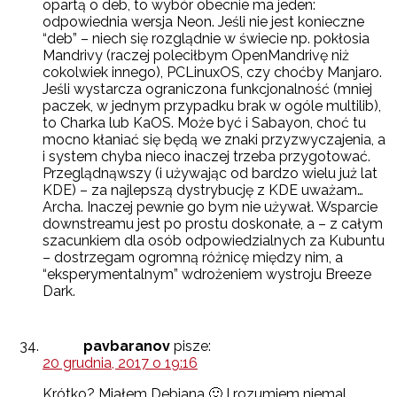
opartą o deb, to wybór obecnie ma jeden:
odpowiednia wersja Neon. Jeśli nie jest konieczne
“deb” – niech się rozglądnie w świecie np. pokłosia
Mandrivy (raczej poleciłbym OpenMandrivę niż
cokolwiek innego), PCLinuxOS, czy choćby Manjaro.
Jeśli wystarcza ograniczona funkcjonalność (mniej
paczek, w jednym przypadku brak w ogóle multilib),
to Charka lub KaOS. Może być i Sabayon, choć tu
mocno kłaniać się będą we znaki przyzwyczajenia, a
i system chyba nieco inaczej trzeba przygotować.
Przeglądnąwszy (i używając od bardzo wielu już lat
KDE) – za najlepszą dystrybucję z KDE uważam…
Archa. Inaczej pewnie go bym nie używał. Wsparcie
downstreamu jest po prostu doskonałe, a – z całym
szacunkiem dla osób odpowiedzialnych za Kubuntu
– dostrzegam ogromną różnicę między nim, a
“eksperymentalnym” wdrożeniem wystroju Breeze
Dark.
pavbaranov
pisze:
20 grudnia, 2017 o 19:16
Krótko? Miałem Debiana 🙂 I rozumiem niemal