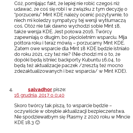
Cóż, pomijając fakt, że lepiej nie robić czegoś niż
udawać, że coś się robi i w związku z tym decyzję o
“porzuceniu” Mint KDE należy ocenić pozytywnie, to
niech mi koledzy sympatycy tej wersji wytłumaczą
coś. Otóż nie tak dawno wychodzi sobie Mint 18,
także wersja KDE. Jest połowa 2016. Twórcy
zapewniają o długim, bo pięcioletnim wsparciu. Mija
półtora roku i teraz mówią – porzucamy Mint KDE.
Zatem owe wsparcie dla Mint 18 KDE będzie istniało
do roku 2021, czy też nie? (Nie chodzi mi o to, że
dopóki będą istnieć backporty Kubuntu 16.04, to
będą też aktualizacje paczek /zresztą też mocno
zdezaktualizowanych i bez wsparcia/ w Mint KDE).
salvadhor
pisze:
16 grudnia, 2017 o 0:40
Skoro twórcy tak piszą, to wsparcie będzie –
oczywiście w obrębie aktualizacji bezpieczeństwa.
Nie spodziewałbym się Plasmy z 2020 roku w Mincie
KDE 18.3 🙂