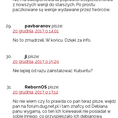
z nowszych wersji do starszych. Po prostu
paczkowane są wersje wydawane przez twórców.
pavbaranov
pisze:
20 grudnia, 2017 o 14:01
No to zmądrzeli. W końcu. Dzięki za info.
jl
pisze:
20 grudnia, 2017 o 15:29
Nie lepiej od razu zainstalować Kubuntu?
RebornOS
pisze:
20 grudnia, 2017 o 17:12
No nie wiem czy to prawda co pan teraz pisze, wejdź
pan na forum.dug.net.pl i tam znafcy od Debiana
panu wygarną, co ten ich Iceweasel nie posiadał w
sobie innego, co przyspieszało ich debianową