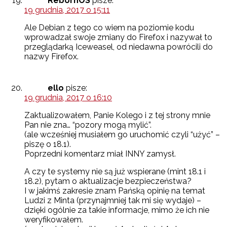
RebornOS
pisze:
19 grudnia, 2017 o 15:11
Ale Debian z tego co wiem na poziomie kodu
wprowadzał swoje zmiany do Firefox i nazywał to
przeglądarką Iceweasel, od niedawna powrócili do
nazwy Firefox.
ello
pisze:
19 grudnia, 2017 o 16:10
Zaktualizowałem, Panie Kolego i z tej strony mnie
Pan nie zna… “pozory mogą mylić”.
(ale wcześniej musiałem go uruchomić czyli “użyć” –
piszę o 18.1).
Poprzedni komentarz miał INNY zamysł.
A czy te systemy nie są już wspierane (mint 18.1 i
18.2), pytam o aktualizacje bezpieczeństwa?
I w jakimś zakresie znam Pańską opinię na temat
Ludzi z Minta (przynajmniej tak mi się wydaje) –
dzięki ogólnie za takie informacje, mimo że ich nie
weryfikowałem.