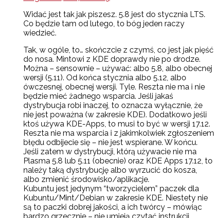
Widać jest tak jak piszesz. 5.8 jest do stycznia LTS.
Co będzie tam od lutego, to bóg jeden raczy
wiedzieć.
Tak, w ogóle, to… skończcie z czymś, co jest jak pięść
do nosa. Mintowi z KDE doprawdy nie po drodze.
Można – sensownie – używać: albo 5.8, albo obecnej
wersji (5.11). Od końca stycznia albo 5.12, albo
ówczesnej, obecnej wersji. Tyle. Reszta nie ma i nie
będzie mieć żadnego wsparcia. Jeśli jakaś
dystrybucja robi inaczej, to oznacza wyłącznie, że
nie jest poważna (w zakresie KDE). Dodatkowo jeśli
ktoś używa KDE-Apps, to musi to być w wersji 17.12.
Reszta nie ma wsparcia i z jakimkolwiek zgłoszeniem
błędu odbijecie się – nie jest wspierane. W końcu.
Jeśli zatem w dystrybucji, którą używacie nie ma
Plasma 5.8 lub 5.11 (obecnie) oraz KDE Apps 17.12, to
należy taką dystrybucję albo wyrzucić do kosza,
albo zmienić środowisko/aplikacje.
Kubuntu jest jedynym “tworzycielem” paczek dla
Kubuntu/Mint/Debian w zakresie KDE. Niestety nie
są to paczki dobrej jakości, a ich twórcy – mówiąc
bardzo grzecznie – nie umieją czytać instrukcji