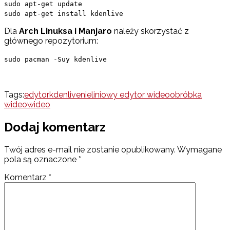
sudo apt-get update
sudo apt-get install kdenlive
Dla
Arch Linuksa i Manjaro
należy skorzystać z
głównego repozytorium:
sudo pacman -Suy kdenlive
Tags:
edytor
kdenlive
nieliniowy edytor wideo
obróbka
wideo
wideo
Dodaj komentarz
Twój adres e-mail nie zostanie opublikowany.
Wymagane
pola są oznaczone
*
Komentarz
*