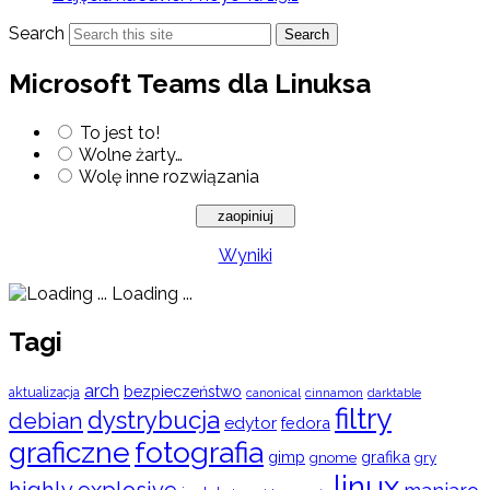
Search
Search
Microsoft Teams dla Linuksa
To jest to!
Wolne żarty…
Wolę inne rozwiązania
Wyniki
Loading ...
Tagi
arch
bezpieczeństwo
aktualizacja
cinnamon
canonical
darktable
filtry
dystrybucja
debian
edytor
fedora
graficzne
fotografia
gimp
grafika
gry
gnome
linux
highly explosive