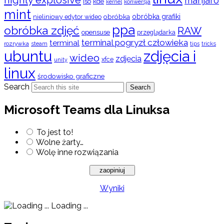
manjaro
iso
kde
konwersja
kernel
mint
obróbka
obróbka grafiki
nieliniowy edytor wideo
ppa
obróbka zdjęć
RAW
opensuse
przeglądarka
terminal pogryzł człowieka
terminal
rozrywka
steam
tips
tricks
ubuntu
zdjęcia i
wideo
zdjęcia
xfce
unity
linux
środowisko graficzne
Search
Search
Microsoft Teams dla Linuksa
To jest to!
Wolne żarty…
Wolę inne rozwiązania
Wyniki
Loading ...