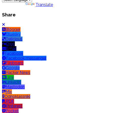
Powered by
Translate
Share
Blogger
Bluesky
Delicious
Digg
Email
Facebook
Facebook messenger
Flipboard
Google
Hacker News
Line
LinkedIn
Mastodon
Mix
Odnoklassniki
PDF
Pinterest
Pocket