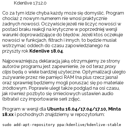
Kdenlive 17.12.0
Co za tym idzie chyba każdy może się domyślić. Program
chociaż z nowym numerem nie wnosi praktycznie
żadnych nowości. Oczywiście jeżeli nie liczyć nowości w
postaci braku reakcji na krytyczne w poprzedniej wersji
warunki doprowadzające do błędów. Jeżeli ktoś oczekuje
nowości w funkcjach, filtrach i innych, to będzie musiał
wstrzymać oddech do czasu zapowiedzianego na
przyszły rok
Kdenlive 18.04
.
Najpoważniejszą deklaracją jaką otrzymujemy ze strony
autorów programu jest zapewnienie, że od teraz
proxy
clips
będą o wiele bardziej użyteczne. Optymalizacji uległo
zużywanie przez nie pamięci RAM (na plus rzecz jasna)
oraz sprawniej będziemy mogli poruszać się po materiale
źródłowym. Poprawie uległ także podgląd na osi czasu,
jak również pozbyto się śmieciowych ustawień audio
(bitrate) czy importowanie serii zdjęć.
Program w wersji dla
Ubuntu 16.04/17.04/17.10, Minta
18.xx
i pochodnych znajdziemy w repozytorium:
sudo add-apt-repository ppa:kdenlive/kdenlive-stable