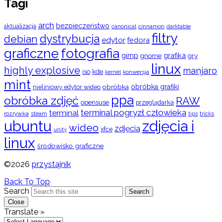
Tagi
arch
bezpieczeństwo
aktualizacja
cinnamon
canonical
darktable
filtry
dystrybucja
debian
edytor
fedora
graficzne
fotografia
gimp
grafika
gry
gnome
linux
highly explosive
manjaro
iso
kde
konwersja
kernel
mint
obróbka
obróbka grafiki
nieliniowy edytor wideo
ppa
obróbka zdjęć
RAW
opensuse
przeglądarka
terminal pogryzł człowieka
terminal
rozrywka
steam
tips
tricks
ubuntu
zdjęcia i
wideo
zdjęcia
xfce
unity
linux
środowisko graficzne
©2026
przystajnik
Back To Top
Search
Search
Close
Translate »