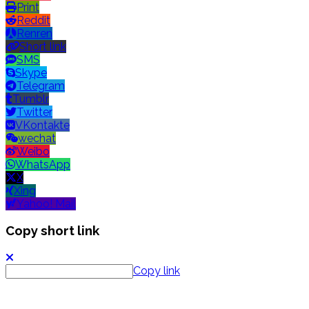
Print
Reddit
Renren
Short link
SMS
Skype
Telegram
Tumblr
Twitter
VKontakte
wechat
Weibo
WhatsApp
X
Xing
Yahoo! Mail
Copy short link
Copy link