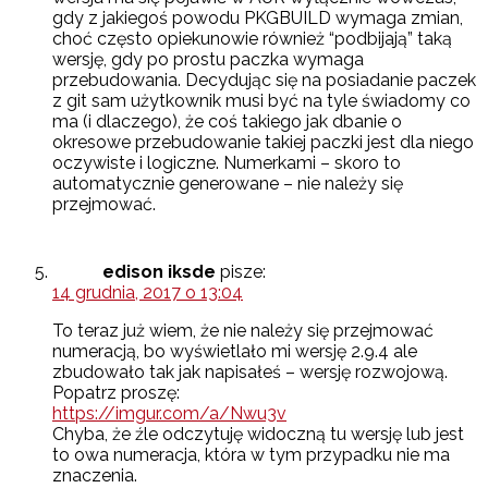
gdy z jakiegoś powodu PKGBUILD wymaga zmian,
choć często opiekunowie również “podbijają” taką
wersję, gdy po prostu paczka wymaga
przebudowania. Decydując się na posiadanie paczek
z git sam użytkownik musi być na tyle świadomy co
ma (i dlaczego), że coś takiego jak dbanie o
okresowe przebudowanie takiej paczki jest dla niego
oczywiste i logiczne. Numerkami – skoro to
automatycznie generowane – nie należy się
przejmować.
edison iksde
pisze:
14 grudnia, 2017 o 13:04
To teraz już wiem, że nie należy się przejmować
numeracją, bo wyświetlało mi wersję 2.9.4 ale
zbudowało tak jak napisałeś – wersję rozwojową.
Popatrz proszę:
https://imgur.com/a/Nwu3v
Chyba, że źle odczytuję widoczną tu wersję lub jest
to owa numeracja, która w tym przypadku nie ma
znaczenia.