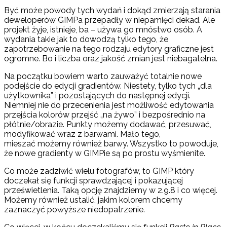
Być może powody tych wydań i dokąd zmierzają starania
deweloperów GIMPa przepadły w niepamięci dekad. Ale
projekt żyje, istnieje, ba – używa go mnóstwo osób. A
wydania takie jak to dowodzą tylko tego, że
zapotrzebowanie na tego rodzaju edytory graficzne jest
ogromne. Bo i liczba oraz jakość zmian jest niebagatelna.
Na początku bowiem warto zauważyć totalnie nowe
podejście do edycji gradientów. Niestety, tylko tych „dla
użytkownika” i pozostających do następnej edycji.
Niemniej nie do przecenienia jest możliwość edytowania
przejścia kolorów przejść „na żywo” i bezpośrednio na
płótnie/obrazie. Punkty możemy dodawać, przesuwać,
modyfikować wraz z barwami. Mało tego,
mieszać możemy również barwy. Wszystko to powoduje,
że nowe gradienty w GIMPie są po prostu wyśmienite.
Co może zadziwić wielu fotografów, to GIMP który
doczekał się funkcji sprawdzającej i pokazującej
prześwietlenia. Taką opcję znajdziemy w 2.9.8 i co więcej.
Możemy również ustalić, jakim kolorem chcemy
zaznaczyć powyższe niedopatrzenie.