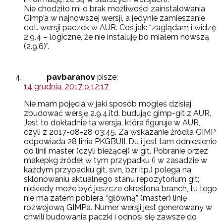
Nie chodziło mi o brak możliwości zainstalowania
Gimp’a w najnowszej wersji, a jedynie zamieszanie
dot. wersji paczek w AUR. Coś jak: “zaglądam i widzę
2.9.4 – logiczne, że nie instaluję bo miałem nowszą
(2.9.6)”.
pavbaranov
pisze:
14 grudnia, 2017 o 12:17
Nie mam pojęcia w jaki sposób mogłeś dzisiaj
zbudować wersję 2.9.4.itd. budując gimp-git z AUR.
Jest to dokładnie ta wersja, która figuruje w AUR,
czyli z 2017-08-28 03:45. Za wskazanie źródła GIMP
odpowiada 28 linia PKGBUILDu i jest tam odniesienie
do linii master (czyli bieżącej) w git. Pobranie przez
makepkg źródeł w tym przypadku (i w zasadzie w
każdym przypadku git, svn, bzr itp.) polega na
sklonowaniu aktualnego stanu repozytorium git;
niekiedy może być jeszcze określona branch, tu tego
nie ma zatem pobiera “główną” (master) linię
rozwojową GIMPa. Numer wersji jest generowany w
chwili budowania paczki i odnosi się zawsze do