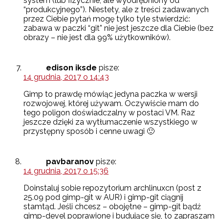
system (lub fizycznie, ale wyodrębniony od
“produkcyjnego”). Niestety, ale z treści zadawanych
przez Ciebie pytań mogę tylko tyle stwierdzić:
zabawa w paczki “git” nie jest jeszcze dla Ciebie (bez
obrazy – nie jest dla 99% użytkowników).
edison iksde
pisze:
14 grudnia, 2017 o 14:43
Gimp to prawdę mówiąc jedyna paczka w wersji
rozwojowej, której używam. Oczywiście mam do
tego poligon doświadczalny w postaci VM. Raz
jeszcze dzięki za wytłumaczenie wszystkiego w
przystępny sposób i cenne uwagi 🙂
pavbaranov
pisze:
14 grudnia, 2017 o 15:36
Doinstaluj sobie repozytorium archlinuxcn (post z
25.09 pod gimp-git w AUR) i gimp-git ciągnij
stamtąd. Jeśli chcesz – obojętne – gimp-git bądź
gimp-devel poprawione i budujące się, to zapraszam