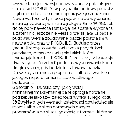
wyświetlana jest wersja odczytywana z pola pkgver
(linia 7) w PKGBUILD i w przypadku budowy paczki z
*-git nie ma to absolutnie najmniejszego znaczenia.
Nowa wartość w tym polu pojawi się po wykonaniu
instrukcji zawartej w instrukcji pkgver (linie 35-38). Jak
do tej pory nawet ta instrukcja nie została wykonana,
a zatem nic jeszcze nie wiesz o wersji, jaką Ci będzie
budował. Wersja zbudowanej paczki pojawia się w
nazwie pliku oraz w PKGBUILD. Budując przez
yaourt (trochę to wada, zwłaszcza przy dużych
paczkach, zwłaszcza właśnie takich, które
wymagają korekt w PKGBUILD) zobaczysz tę wersję
dwa razy, raz “przeleci” podczas wykonywania kodu,
drugim razem, gdy będzie instalowana paczka.
Dalsze pytania nie są głupie, ale – albo są wynikiem
jakiegoś nieporozumienia, albo wadliwego
budowania.
Generalnie – kwestia czy i jakiej wersji
minimalnej/maksymalnej dane oprogramowanie
potrzebuje jako tzw. zależności wynika z… jego kodu
🙂 Zwykle o tych wersjach zależności dowiedzieć się
można albo ze stron domowych danych
programów, albo studiując część informacji, które są