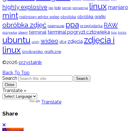
linux
highly explosive
manjaro
iso
kde
konwersja
kernel
mint
obróbka
obróbka grafiki
nieliniowy edytor wideo
ppa
obróbka zdjęć
RAW
opensuse
przeglądarka
terminal pogryzł człowieka
terminal
rozrywka
steam
tips
tricks
ubuntu
zdjęcia i
wideo
zdjęcia
xfce
unity
linux
środowisko graficzne
©2026
przystajnik
Back To Top
Search
Search
Close
Translate »
Powered by
Translate
Share
Blogger