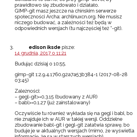
prawidłowo się zbudowało i działało.
GIMP-git masz jeszcze na chińskim serwerze
społeczności Archa: archlinuxcn.org. Nie musisz
niczego budować, a zależności też będą w
odpowiednich wersjach (tu najczęściej też *-git).
edison iksde
pisze:
14 grudnia, 2017 o 11:21
Budując dzisiaj o 10:55.
gimp-git 1:2.9.4.1760.g2a7a53b384-1 (2017-08-28
03:45)
Zależności:
– gegl-git>=0.3.15 (budowany z AUR)
– babl>=0.1.27 (już zainstalowany)
Oczywiście tu również wykłada się na gegl i babl, bo
nie znajduje ich w AUR w takiej wersji. Oddzielne
zbudowanie babl-git i gegl-git załatwia sprawę, bo
buduje je w aktualnych wersjach (mimo, że wyświetla
informację, że są w starszych wersjach).