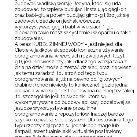
budować wadliwą wersję. Jedyna, którą się uda
zbudować, to wpierw budując i instalując gegl-git
oraz babl-git, a potem budując gimp-git (bo już się
zadowoli). Będzie on jednak wówczas
wykorzystywać gegl i babl w wersjach *-git,
albowiem takie masz w systemie i w oparciu o takie
zbudowałeś.
A teraz KUBEŁ ZIMNEJ WODY – jeśli nie jest dla
Ciebie w jakikolwiek sposób konieczne używanie
oprogramowania w wersjach rozwojowych (czyt.
git), jeśli nie wiesz czy, jak i dlaczego wersja taka z
dnia na dzień może przestać działać, oraz nie wiesz
jak temu zaradzić, to… stroń od tego typu
oprogramowania, a już na pewno od “gitowych”
drabinek (choć niekiedy to konieczne), gdzie jedna
aplikacja w wersji git jest budowana na innej też takiej
itd, szczególnie jeśli te składniki, które są
wykorzystywane do budowy aplikacji docelowej są
jeszcze wykorzystywane przez inne
oprogramowanie z repozytoriów. Inaczej bardzo
szybko rozwalisz sobie system. Dla testowania tego
typu rzeczy najlepsze są jednak appimage lub
flatpaki, ewentualnie jakiś wirtualnie postawiony