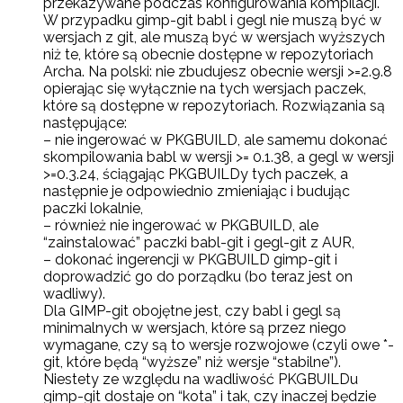
przekazywane podczas konfigurowania kompilacji.
W przypadku gimp-git babl i gegl nie muszą być w
wersjach z git, ale muszą być w wersjach wyższych
niż te, które są obecnie dostępne w repozytoriach
Archa. Na polski: nie zbudujesz obecnie wersji >=2.9.8
opierając się wyłącznie na tych wersjach paczek,
które są dostępne w repozytoriach. Rozwiązania są
następujące:
– nie ingerować w PKGBUILD, ale samemu dokonać
skompilowania babl w wersji >= 0.1.38, a gegl w wersji
>=0.3.24, ściągając PKGBUILDy tych paczek, a
następnie je odpowiednio zmieniając i budując
paczki lokalnie,
– również nie ingerować w PKGBUILD, ale
“zainstalować” paczki babl-git i gegl-git z AUR,
– dokonać ingerencji w PKGBUILD gimp-git i
doprowadzić go do porządku (bo teraz jest on
wadliwy).
Dla GIMP-git obojętne jest, czy babl i gegl są
minimalnych w wersjach, które są przez niego
wymagane, czy są to wersje rozwojowe (czyli owe *-
git, które będą “wyższe” niż wersje “stabilne”).
Niestety ze względu na wadliwość PKGBUILDu
gimp-git dostaje on “kota” i tak, czy inaczej będzie