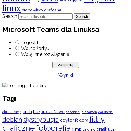
xfce
unity
linux
środowisko graficzne
Search
Search
Microsoft Teams dla Linuksa
To jest to!
Wolne żarty…
Wolę inne rozwiązania
Wyniki
Loading ...
Tagi
arch
bezpieczeństwo
aktualizacja
cinnamon
canonical
darktable
filtry
dystrybucja
debian
edytor
fedora
graficzne
fotografia
gimp
grafika
gry
gnome