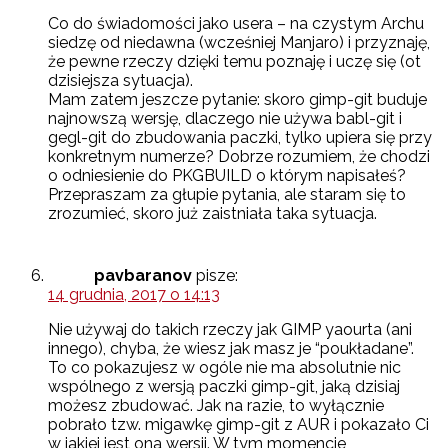
Co do świadomości jako usera – na czystym Archu
siedzę od niedawna (wcześniej Manjaro) i przyznaję,
że pewne rzeczy dzięki temu poznaję i uczę się (ot
dzisiejsza sytuacja).
Mam zatem jeszcze pytanie: skoro gimp-git buduje
najnowszą wersję, dlaczego nie używa babl-git i
gegl-git do zbudowania paczki, tylko upiera się przy
konkretnym numerze? Dobrze rozumiem, że chodzi
o odniesienie do PKGBUILD o którym napisałeś?
Przepraszam za głupie pytania, ale staram się to
zrozumieć, skoro już zaistniała taka sytuacja.
pavbaranov
pisze:
14 grudnia, 2017 o 14:13
Nie używaj do takich rzeczy jak GIMP yaourta (ani
innego), chyba, że wiesz jak masz je “poukładane”.
To co pokazujesz w ogóle nie ma absolutnie nic
wspólnego z wersją paczki gimp-git, jaką dzisiaj
możesz zbudować. Jak na razie, to wyłącznie
pobrało tzw. migawkę gimp-git z AUR i pokazało Ci
w jakiej jest ona wersji. W tym momencie