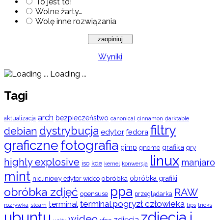
To jest to!
Wolne żarty…
Wolę inne rozwiązania
Wyniki
Loading ...
Tagi
arch
bezpieczeństwo
aktualizacja
cinnamon
canonical
darktable
filtry
dystrybucja
debian
edytor
fedora
graficzne
fotografia
gimp
grafika
gry
gnome
linux
highly explosive
manjaro
iso
kde
konwersja
kernel
mint
obróbka
obróbka grafiki
nieliniowy edytor wideo
ppa
obróbka zdjęć
RAW
opensuse
przeglądarka
terminal pogryzł człowieka
terminal
rozrywka
steam
tips
tricks
ubuntu
zdjęcia i
wideo
zdjęcia