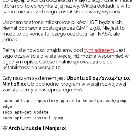
Co więcej, w końcu doczekaliśmy się funkcji
Paste in Place
która robi to co wynika z jej nazwy. Wkleja dokładnie w to
samo miejsce, z którego został skopiowany wycinek.
Ukłonem w stronę miłośników plików HGT będzie ich
niemal poprawna obsługa przez GIMP 2.9.8. Nie jest to
może to do końca to, czego oczekują fani NASA, ale
jednak.
Pełną listę nowości znajdziemy pod
tym adresem
. Jest
tego oczywiście o wiele więcej, niż można wspomnieć w
ogólnym opisie. Całość finalnie sprowadza się do
ustabilizowania wersji 2.10.
Gdy naszym systemem jest
Ubuntu 16.04/17.04/17.10,
Mint 18.xx
lub pochodne, program w wersji rozwojowej
zainstalujemy z następującego PPA:
sudo add-apt-repository ppa:otto-kesselgulasch/gimp-
edge
sudo apt-get update
sudo apt-get install gimp
W
Arch Linuksie i Manjaro
: