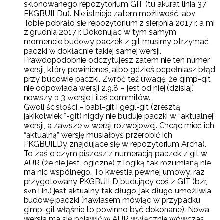
sklonowanego repozytorium GIT (tu akurat linia 37
PKGBUILDu). Nie istnieje zatem możliwość, aby
Tobie pobrało się repozytorium z sierpnia 2017 r. a mi
z grudnia 2017 r. Dokonując w tym samym
momencie budowy paczek z git musimy otrzymać
paczki w dokładnie takiej samej wersji.
Prawdopodobnie odczytujesz zatem nie ten numer
wersji, który powinieneś, albo gdzieś popełniasz błąd
przy budowie paczki. Zwróć też uwagę, że gimp-git
nie odpowiada wersji 2.9.8 – jest od niej (dzisiaj)
nowszy o 3 wersje i ileś commitów.
Gwoli ścisłości – babl-git i gegl-git (zresztą
jakikolwiek *-git) nigdy nie buduje paczki w “aktualnej”
wersji, a zawsze w wersji rozwojowej. Chcąc mieć ich
“aktualną” wersję musiałbyś przerobić ich
PKGBUILDy znajdujące się w repozytorium Archa).
To zaś o czym piszesz z numeracją paczek z git w
AUR (że nie jest logiczne) z logiką tak rozumianą nie
ma nic wspólnego. To kwestia pewnej umowy: raz
przygotowany PKGBUILD budujący coś z GIT (bzr,
svn i in.) jest aktualny tak długo, jak długo umożliwia
budowę paczki (nawiasem mówiąc w przypadku
gimp-git włąśnie to powinno być dokonane). Nowa
wersja ma się pojawić w AUR wyłącznie wówczas,