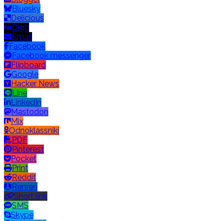
Bluesky
Delicious
Digg
Email
Facebook
Facebook messenger
Flipboard
Google
Hacker News
Line
LinkedIn
Mastodon
Mix
Odnoklassniki
PDF
Pinterest
Pocket
Print
Reddit
Renren
Short link
SMS
Skype