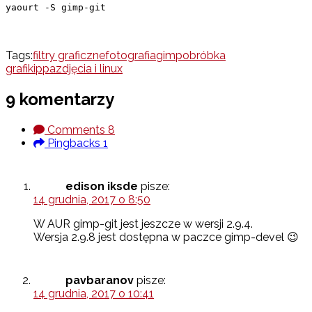
yaourt -S gimp-git
Tags:
filtry graficzne
fotografia
gimp
obróbka
grafiki
ppa
zdjęcia i linux
9 komentarzy
Comments
8
Pingbacks
1
edison iksde
pisze:
14 grudnia, 2017 o 8:50
W AUR gimp-git jest jeszcze w wersji 2.9.4.
Wersja 2.9.8 jest dostępna w paczce gimp-devel 😉
pavbaranov
pisze:
14 grudnia, 2017 o 10:41