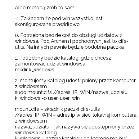
Albo metodą zrób to sam
-1 Zakładam że pod win wszystko jest
skonfigurowane prawidłowo
0. Potrzebna będzie coś do obsługi udziałów z
windowsa. Pod Archem i pochodnych jest to cifs-
utils. Na innych pewnie będzie podobna paczka
1. Potrzebny będzie katalog, gdzie chcesz
zamontować udział windowsa
mkdir k_windows
2. montujemy katalog udostępniony przez komputer
z windowsem
sudo mount.cifs //adres_IP_WIN/nazwa_udziału
k_windows -o user=user_win
mount.cifs – składnik paczki cifs-utils
//adres_IP_WIN – adres ip w sieci lokalnej komputera
z windowsem
nazwa_udziału – jak nazywa się udostępniony przez
windowsa katalog
k_windows – nazwa katalogu do którego ma być