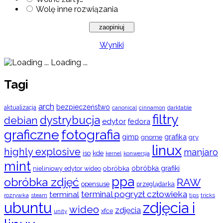
Wolę inne rozwiązania
Wyniki
Loading ...
Tagi
arch
bezpieczeństwo
aktualizacja
cinnamon
canonical
darktable
filtry
dystrybucja
debian
edytor
fedora
graficzne
fotografia
gimp
grafika
gry
gnome
linux
highly explosive
manjaro
iso
kde
konwersja
kernel
mint
obróbka
obróbka grafiki
nieliniowy edytor wideo
ppa
obróbka zdjęć
RAW
opensuse
przeglądarka
terminal pogryzł człowieka
terminal
rozrywka
steam
tips
tricks
ubuntu
zdjęcia i
wideo
zdjęcia
xfce
unity