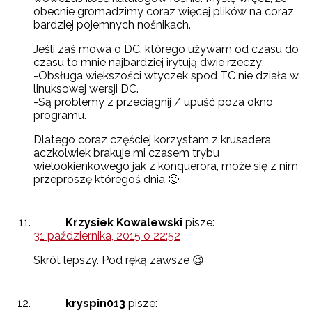
obecnie gromadzimy coraz więcej plików na coraz
bardziej pojemnych nośnikach.
Jeśli zaś mowa o DC, którego używam od czasu do
czasu to mnie najbardziej irytują dwie rzeczy:
-Obsługa większości wtyczek spod TC nie działa w
linuksowej wersji DC.
-Są problemy z przeciągnij / upuść poza okno
programu.
Dlatego coraz częściej korzystam z krusadera,
aczkolwiek brakuje mi czasem trybu
wielookienkowego jak z konquerora, może się z nim
przeproszę któregoś dnia 🙂
Krzysiek Kowalewski
pisze:
31 października, 2015 o 22:52
Skrót lepszy. Pod ręką zawsze 😉
kryspin013
pisze: