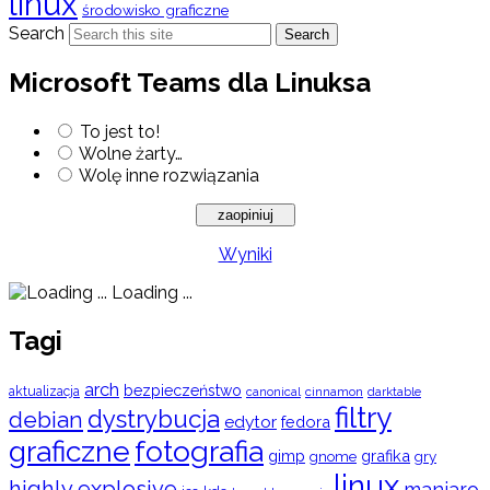
linux
środowisko graficzne
Search
Search
Microsoft Teams dla Linuksa
To jest to!
Wolne żarty…
Wolę inne rozwiązania
Wyniki
Loading ...
Tagi
arch
bezpieczeństwo
aktualizacja
cinnamon
canonical
darktable
filtry
dystrybucja
debian
edytor
fedora
graficzne
fotografia
gimp
grafika
gry
gnome
linux
highly explosive
manjaro