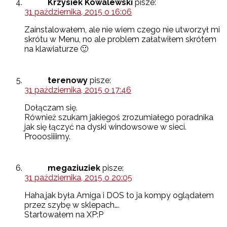
Krzysiek Kowalewski
pisze:
31 października, 2015 o 16:06
Zainstalowałem, ale nie wiem czego nie utworzył mi
skrótu w Menu, no ale problem załatwiłem skrótem
na klawiaturze 🙂
terenowy
pisze:
31 października, 2015 o 17:46
Dołączam się.
Również szukam jakiegoś zrozumiałego poradnika
jak się łączyć na dyski windowsowe w sieci.
Prooosiiiimy.
megaziuziek
pisze:
31 października, 2015 o 20:05
Haha,jak była Amiga i DOS to ja kompy oglądałem
przez szybę w sklepach….
Startowałem na XP:P