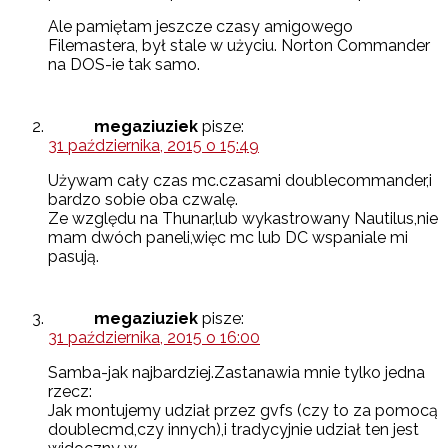
Ale pamiętam jeszcze czasy amigowego
Filemastera, był stale w użyciu. Norton Commander
na DOS-ie tak samo.
megaziuziek
pisze:
31 października, 2015 o 15:49
Używam cały czas mc.czasami doublecommander,i
bardzo sobie oba czwalę.
Ze względu na Thunar,lub wykastrowany Nautilus,nie
mam dwóch paneli,więc mc lub DC wspaniale mi
pasują.
megaziuziek
pisze:
31 października, 2015 o 16:00
Samba-jak najbardziej.Zastanawia mnie tylko jedna
rzecz:
Jak montujemy udział przez gvfs (czy to za pomocą
doublecmd,czy innych),i tradycyjnie udział ten jest