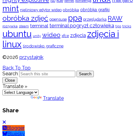
iso
kde
konwersja
kernel
mint
obróbka
obróbka grafiki
nieliniowy edytor wideo
ppa
obróbka zdjęć
RAW
opensuse
przeglądarka
terminal pogryzł człowieka
terminal
rozrywka
steam
tips
tricks
ubuntu
zdjęcia i
wideo
zdjęcia
xfce
unity
linux
środowisko graficzne
©2026
przystajnik
Back To Top
Search
Search
Close
Translate »
Powered by
Translate
Share
Blogger
Bluesky