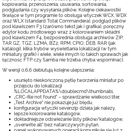
kopiowania, przenoszenia, usuwania, sortowania,
podglądania czy wysyłania plików. Kolejne ciekawostki
tkwiące w tym programie to obsługa wtyczek WCX, WDX
oraz WLX (standard Total Commandera), podgląd plików
pod klawiszem F3 (zarówno tekst jak i grafika), poręczny
edytor kodu źródłowego wraz z kolorowaniem składni
pod klawiszem F4, bezpośrednia obsługa archiwów ZIP,
TAR GZ, TGZ, LZMA, BZ2, RPM, CPIO, DEB, RAR (jak
katalogi), kilka trybów wyświetlania lokalizacji (w tym
miniatury grafik) i wiele, wiele innych (o takich sprawach jak
łączność FTP czy Samba nie trzeba chyba wspominać).
W wersji 0.6.6 debiutują kolejne ulepszenia:
usunięto nieskończoną pętlę tworzenia miniatur po
przejściu do lokalizacji
%LOCALAPPDATA%\doublecmd\thumbnails,
„CRC-file not found” – sprawdzanie wielkości liter,
„Test Archive” nie pokazuje już błędu,
konfiguracja wtyczki sevenzip działa jak należy,
lepsze kolorowanie katalogów,
dokładniejsze odświeżanie listy plików/katalogów,
„overwrite all” bez natarczywych pytań,
panel wykonywanych operacji komunikuje się już z