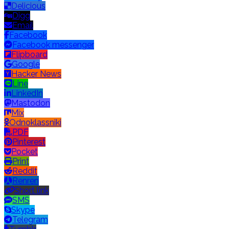
Delicious
Digg
Email
Facebook
Facebook messenger
Flipboard
Google
Hacker News
Line
LinkedIn
Mastodon
Mix
Odnoklassniki
PDF
Pinterest
Pocket
Print
Reddit
Renren
Short link
SMS
Skype
Telegram