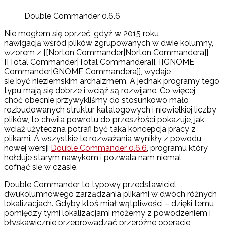
Double Commander 0.6.6
Nie mogłem się oprzeć, gdyż w 2015 roku
nawigacją wśród plików zgrupowanych w dwie kolumny,
wzorem z [[Norton Commander|Norton Commandera]],
[[Total Commander|Total Commandera]], [[GNOME
Commander|GNOME Commandera]], wydaje
się być nieziemskim archaizmem. A jednak programy tego
typu mają się dobrze i wciąż są rozwijane. Co więcej,
choć obecnie przywykliśmy do stosunkowo mało
rozbudowanych struktur katalogowych i niewielkiej liczby
plików, to chwila powrotu do przeszłości pokazuje, jak
wciąż użyteczna potrafi być taka koncepcja pracy z
plikami. A wszystkie te rozważania wynikły z powodu
nowej wersji
Double Commander 0.6.6
, programu który
hołduje starym nawykom i pozwala nam niemal
cofnąć się w czasie.
Double Commander to typowy przedstawiciel
dwukolumnowego zarządzania plikami w dwóch różnych
lokalizacjach. Gdyby ktoś miał wątpliwości – dzięki temu
pomiędzy tymi lokalizacjami możemy z powodzeniem i
błyskawicznie przeprowadzać przeróżne operacje