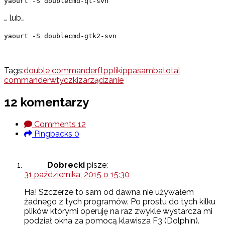
yaourt -S doublecmd-qt-svn
… lub…
yaourt -S doublecmd-gtk2-svn
Tags:
double commander
ftp
pliki
ppa
samba
total
commander
wtyczki
zarządzanie
12 komentarzy
Comments
12
Pingbacks
0
Dobrecki
pisze:
31 października, 2015 o 15:30
Ha! Szczerze to sam od dawna nie używałem
żadnego z tych programów. Po prostu do tych kilku
plików którymi operuję na raz zwykle wystarcza mi
podział okna za pomocą klawisza F3 (Dolphin).