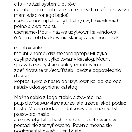
cifs – rodzaj systemu plików
noauto – nie montuj ze startem systemu (nie zawsze
mam włączonego lapka)
user- zamontuj tak, aby lokalny użytkownik miał
pełne prawa zapisu
username=Piotr – nazwa użytkownika windows
0 0 – nie rób backów, nie skanuj za pomocą fsck
montowanie:
mount /home/dwimenor/laptop/Muzyka
czyli podajemy tylko lokalny katalog. Mount
sprawdzi wszystkie punkty montowania
zdefiniowane w /etc/fstab i będzie odpowiednio
działał.
Poprosi tylko o hasło do użytkownika, do którego
należy udostępniony katalog
Można sobie z tego zrobić aktywator na
pulpicie/pasku/klawiaturze, ale trzeba jakoś podać
hasło. Można dodać dodatkowy parametr w fstab
password=haslo
ale niestety, takie hasło będzie przechowane w
postaci nie zaszyfrowanej. Pewnie można się
pogimnastykować z zenity, ale…