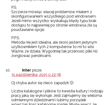
P.S.
Szczerze mówiąc więcej problemów miałem z
skonfigurowaniem wszystkiego pod windowsem.
Jeżeli mimo wszystko wyskakują błędy typu brak
dostępu to najpewniej po stronie windowsa źle są
poustawiane opcje.
P.P.S.
Metoda nie jest idealna, ale skoro jestem jedynym
użytkownikiem tych 2 komputerów to mi to wisi.
Ważne, że działa. Wygodniej tak przenosić pliki niż
żonglować pendrivami.
Inter
pisze:
31 października, 2015 o 22:38
Oj chyba autor się nieco zapędził 🙂
Liczba katalogów i plików to kwestia kultury i rodzaju
pracy jaką się wykonuje. Jeśli zajmujemy się wieloma
odmiennymi dziedzinami i lubimy porządek
wówczas ilość katalogów rośnie. Myślę wręcz, że