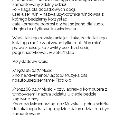
zamontowany zdalny udział
-o – flaga dla dodatkowych opcji
user=user_win – nazwa użytkownika windowsa z
którego będziemy korzystać
cała komenda poprosi o 2 hasła: jedno dla sudo,
drugie dla użytkownika windowsa
Wada takiego rozwiązania jest taka, że do takiego
katalogu może zapisywać tylko root. Aby mieć
prawa zapisu jako zwykły user trzeba się
pogimnastykować w /etc/fstab
Przykładowy wpis:
//192.168.0.17/Music
/home/dwimenor/laptop/Muzyka cifs
noauto,user,username=Piotr 0 0
//192.168.0.17/Music – czyli adres-ip komputera z
windowsem i nazwa udziału. U ciebie będzie
zapewne inny
/home/dwimenor/laptop/Muzyka – pełna ścieżka
do lokalnego katalogu, gdzie zdalny udział ma być
zamontowany