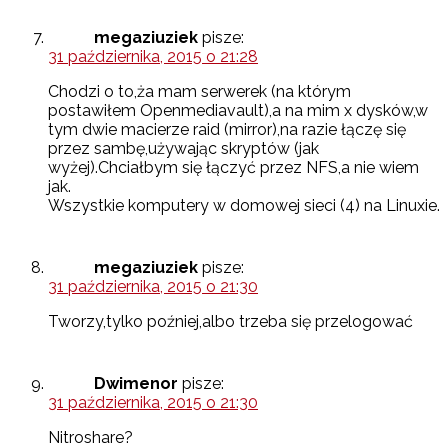
megaziuziek
pisze:
31 października, 2015 o 21:28
Chodzi o to,ża mam serwerek (na którym
postawiłem Openmediavault),a na mim x dysków,w
tym dwie macierze raid (mirror),na razie łączę się
przez sambę,używając skryptów (jak
wyżej).Chciałbym się łączyć przez NFS,a nie wiem
jak.
Wszystkie komputery w domowej sieci (4) na Linuxie.
megaziuziek
pisze:
31 października, 2015 o 21:30
Tworzy,tylko poźniej,albo trzeba się przelogować
Dwimenor
pisze:
31 października, 2015 o 21:30
Nitroshare?