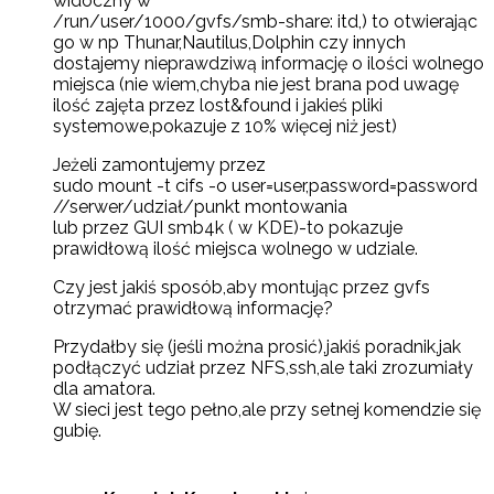
widoczny w
/run/user/1000/gvfs/smb-share: itd,) to otwierając
go w np Thunar,Nautilus,Dolphin czy innych
dostajemy nieprawdziwą informację o ilości wolnego
miejsca (nie wiem,chyba nie jest brana pod uwagę
ilość zajęta przez lost&found i jakieś pliki
systemowe,pokazuje z 10% więcej niż jest)
Jeżeli zamontujemy przez
sudo mount -t cifs -o user=user,password=password
//serwer/udział/punkt montowania
lub przez GUI smb4k ( w KDE)-to pokazuje
prawidłową ilość miejsca wolnego w udziale.
Czy jest jakiś sposób,aby montując przez gvfs
otrzymać prawidłową informację?
Przydałby się (jeśli można prosić),jakiś poradnik,jak
podłączyć udział przez NFS,ssh,ale taki zrozumiały
dla amatora.
W sieci jest tego pełno,ale przy setnej komendzie się
gubię.