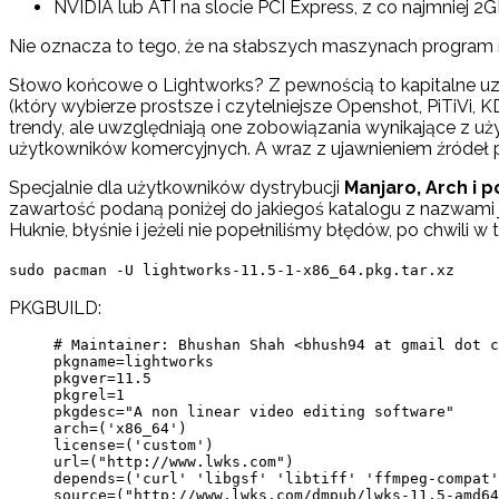
NVIDIA lub ATI na slocie PCI Express, z co najmniej
Nie oznacza to tego, że na słabszych maszynach program ni
Słowo końcowe o Lightworks? Z pewnością to kapitalne uz
(który wybierze prostsze i czytelniejsze Openshot, PiTiVi
trendy, ale uwzględniają one zobowiązania wynikające z u
użytkowników komercyjnych. A wraz z ujawnieniem źródeł 
Specjalnie dla użytkowników dystrybucji
Manjaro, Arch i
zawartość podaną poniżej do jakiegoś katalogu z nazwami
Huknie, błyśnie i jeżeli nie popełniliśmy błędów, po chwili
sudo pacman -U lightworks-11.5-1-x86_64.pkg.tar.xz
PKGBUILD:
# Maintainer: Bhushan Shah <bhush94 at gmail dot c
pkgname=lightworks

pkgver=11.5

pkgrel=1

pkgdesc="A non linear video editing software"

arch=('x86_64')

license=('custom')

url=("http://www.lwks.com")

depends=('curl' 'libgsf' 'libtiff' 'ffmpeg-compat'
source=("http://www.lwks.com/dmpub/lwks-11.5-amd64