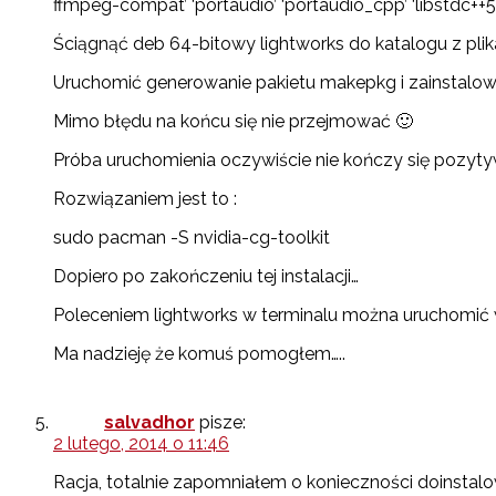
ffmpeg-compat’ ‘portaudio’ ‘portaudio_cpp’ ‘libstdc++5
Ściągnąć deb 64-bitowy lightworks do katalogu z plik
Uruchomić generowanie pakietu makepkg i zainstalowa
Mimo błędu na końcu się nie przejmować 🙂
Próba uruchomienia oczywiście nie kończy się pozytywni
Rozwiązaniem jest to :
sudo pacman -S nvidia-cg-toolkit
Dopiero po zakończeniu tej instalacji…
Poleceniem lightworks w terminalu można uruchomić
Ma nadzieję że komuś pomogłem…..
salvadhor
pisze:
2 lutego, 2014 o 11:46
Racja, totalnie zapomniałem o konieczności doinstalow