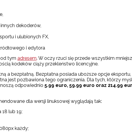
e,
 innych dekoderów,
portu i ulubionych FX,
źródłowego i edytora
 pod tym
adresem
. W oczy rzuci się przede wszystkim mniejs
ścią kodeków ciąży przekleństwo licencyjne.
ną a bezpłatną. Bezpłatna posiada uboższe opcje eksportu,
łatna jest pozbawiona tego ograniczenia. Dla tych, którzy m
 wynoszą odpowiednio
5.99 euro, 59.99 euro oraz 214.99 eu
dowane dla wersji linuksowej wyglądają tak:
 18 lub 19;
1080px każdy;