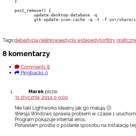
}

post_remove() {

        update-desktop-database -q

        gtk-update-icon-cache -q -t -f usr/share/i
Tags:
deb
edycja nieliniowa
edycja wideo
edytor
filtry graficzn
8 komentarzy
Comments
8
Pingbacks
0
Marek
pisze:
31 stycznia, 2014 o 9:00
Nie taki Lightworks idealny jak go malują 🙂
Wersja Windows sprawia problem w czasie 1 uruchomi
Program pokazuje internal error…
Ponawiam prośbę o podanie sposobu na instalację teg