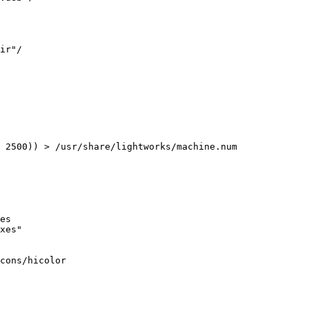
ir"/

 2500)) > /usr/share/lightworks/machine.num

es

xes"

cons/hicolor
