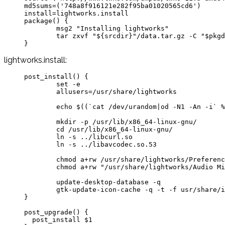
md5sums=('748a8f916121e282f95ba01020565cd6')

install=lightworks.install

package() {

        msg2 "Installing lightworks"

        tar zxvf "${srcdir}"/data.tar.gz -C "$pkgd
lightworks.install:
post_install() {

        set -e

        allusers=/usr/share/lightworks

        echo $((`cat /dev/urandom|od -N1 -An -i` %
        mkdir -p /usr/lib/x86_64-linux-gnu/

        cd /usr/lib/x86_64-linux-gnu/

        ln -s ../libcurl.so

        ln -s ../libavcodec.so.53

        chmod a+rw /usr/share/lightworks/Preferenc
        chmod a+rw "/usr/share/lightworks/Audio Mi
        update-desktop-database -q

        gtk-update-icon-cache -q -t -f usr/share/i
}

post_upgrade() {

  post_install $1
