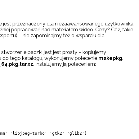
nie jest przeznaczony dla niezaawansowanego użytkownika
ważniej popracować nad materiałem wideo. Ceny? Cóż, takie
sportu) – nie zapominajmy też o wsparciu dla
a stworzenie paczki jest jest prosty – kopiujemy
u do tego katalogu, wykonujemy polecenie
makepkg
.
_64.pkg.tar.xz
. Instalujemy ją poleceniem:
mm' 'libjpeg-turbo' 'gtk2' 'glib2')
