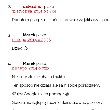
salvadhor
pisze:
31 stycznia, 2014 o 15:34
Dodałem przepis na końcu – pewnie za jakiś czas pacz
Marek
pisze:
1 lutego, 2014 o 23:35
Dzięki 🙂
Marek
pisze:
2 lutego, 2014 o 0:23
Niestety ale nie błysło i hukło.
Ten sposób nie działa ale sam sobie poradziłem.
Wujek Google nieco pomógł 🙂
Generalnie najlepiej ręcznie doinstalować pakiety :