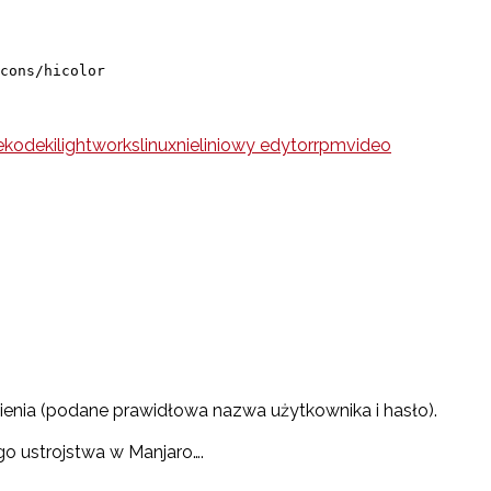
cons/hicolor
e
kodeki
lightworks
linux
nieliniowy edytor
rpm
video
enia (podane prawidłowa nazwa użytkownika i hasło).
o ustrojstwa w Manjaro….