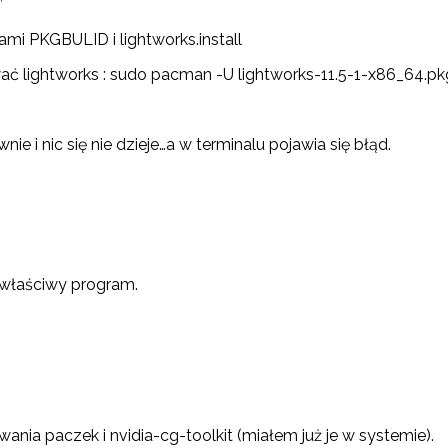
’
ami PKGBULID i lightworks.install
ć lightworks : sudo pacman -U lightworks-11.5-1-x86_64.pkg
e i nic się nie dzieje…a w terminalu pojawia się błąd.
 właściwy program.
ania paczek i nvidia-cg-toolkit (miałem już je w systemie).