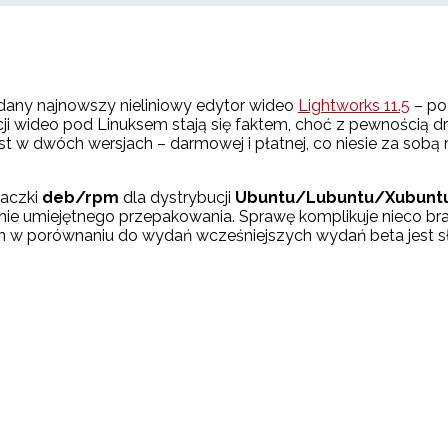
ddany najnowszy nieliniowy edytor wideo
Lightworks 11.5
– po 
i wideo pod Linuksem stają się faktem, choć z pewnością d
w dwóch wersjach – darmowej i płatnej, co niesie za sobą ró
paczki
deb/rpm
dla dystrybucji
Ubuntu/Lubuntu/Xubuntu 13
nie umiejętnego przepakowania. Sprawę komplikuje nieco b
mian w porównaniu do wydań wcześniejszych wydań beta jest s