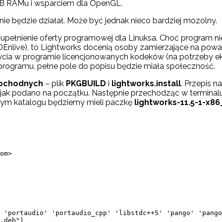
 2GB RAMu i wsparciem dla OpenGL.
e będzie działał. Może być jednak nieco bardziej mozolny.
upełnienie oferty programowej dla Linuksa. Choć program 
, KDEnlive), to Lightworks docenią osoby zamierzające na po
życia w programie licencjonowanych kodeków (na potrzeby ek
programu, pełne pole do popisu będzie miała społeczność.
 pochodnych
– plik
PKGBUILD
i
lightworks.install
. Przepis n
 jak podano na początku. Następnie przechodząc w terminal
 w tym katalogu będziemy mieli paczkę
lightworks-11.5-1-x86
om>

 'portaudio' 'portaudio_cpp' 'libstdc++5' 'pango' 'pango
.deb")
