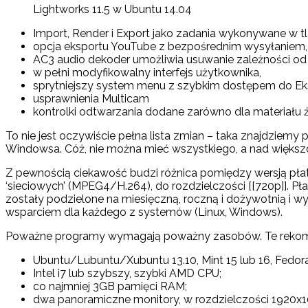
Lightworks 11.5 w Ubuntu 14.04
Import, Render i Export jako zadania wykonywane w tl
opcja eksportu YouTube z bezpośrednim wysyłaniem,
AC3 audio dekoder umożliwia usuwanie zależności od
w pełni modyfikowalny interfejs użytkownika,
sprytniejszy system menu z szybkim dostępem do Eks
usprawnienia Multicam
kontrolki odtwarzania dodane zarówno dla materiału 
To nie jest oczywiście pełna lista zmian – taka znajdziemy
Windowsa. Cóż, nie można mieć wszystkiego, a nad większo
Z pewnością ciekawość budzi różnica pomiędzy wersją płat
‘sieciowych’ (MPEG4/H.264), do rozdzielczości [[720p]]. P
zostały podzielone na miesięczną, roczną i dożywotnią i
wsparciem dla każdego z systemów (Linux, Windows).
Poważne programy wymagają poważny zasobów. Te rekomen
Ubuntu/Lubuntu/Xubuntu 13.10, Mint 15 lub 16, Fedora
Intel i7 lub szybszy, szybki AMD CPU;
co najmniej 3GB pamięci RAM;
dwa panoramiczne monitory, w rozdzielczości 1920x