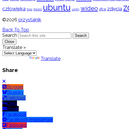
ubuntu
z
wideo
człowieka
zdjęcia
xfce
tips
tricks
unity
©2026
przystajnik
Back To Top
Search
Search
Close
Translate »
Powered by
Translate
Share
Blogger
Bluesky
Delicious
Digg
Email
Facebook
Facebook messenger
Flipboard