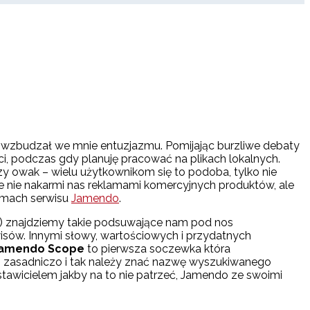
wzbudzał we mnie entuzjazmu. Pomijając burzliwe debaty
ci, podczas gdy planuję pracować na plikach lokalnych.
y owak – wielu użytkownikom się to podoba, tylko nie
re nie nakarmi nas reklamami komercyjnych produktów, ale
łamach serwisu
Jamendo
.
ze?) znajdziemy takie podsuwające nam pod nos
wisów. Innymi słowy, wartościowych i przydatnych
Jamendo Scope
to pierwsza soczewka która
 – zasadniczo i tak należy znać nazwę wyszukiwanego
stawicielem jakby na to nie patrzeć, Jamendo ze swoimi