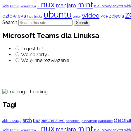
linux
mint
manjaro
kde
nieliniowy edytor wid
konwersja
kernel
ubuntu
z
wideo
człowieka
zdjęcia
xfce
tips
tricks
unity
Search
Search
Microsoft Teams dla Linuksa
To jest to!
Wolne żarty…
Wolę inne rozwiązania
Loading ...
Tagi
debia
arch
bezpieczeństwo
aktualizacja
cinnamon
canonical
darktable
linux
mint
manjaro
kde
nieliniowy edytor wid
konwersja
kernel