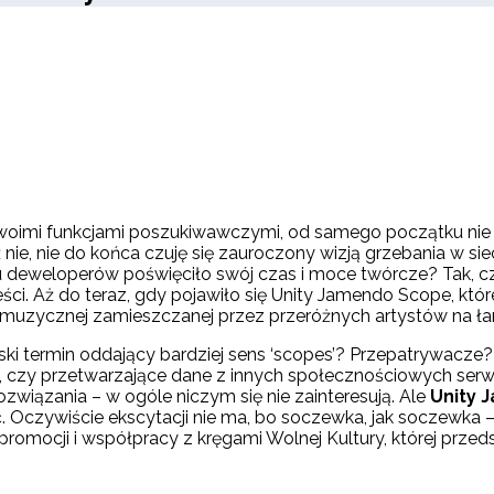
woimi funkcjami poszukiwawczymi, od samego początku nie 
nie, nie do końca czuję się zauroczony wizją grzebania w sie
u deweloperów poświęciło swój czas i moce twórcze? Tak, cz
ci. Aż do teraz, gdy pojawiło się Unity Jamendo Scope, któ
ry muzycznej zamieszczanej przez przeróżnych artystów na 
olski termin oddający bardziej sens ‘scopes’? Przepatrywac
ię, czy przetwarzające dane z innych społecznościowych ser
wiązania – w ogóle niczym się nie zainteresują. Ale
Unity 
ć. Oczywiście ekscytacji nie ma, bo soczewka, jak soczewka
romocji i współpracy z kręgami Wolnej Kultury, której przed