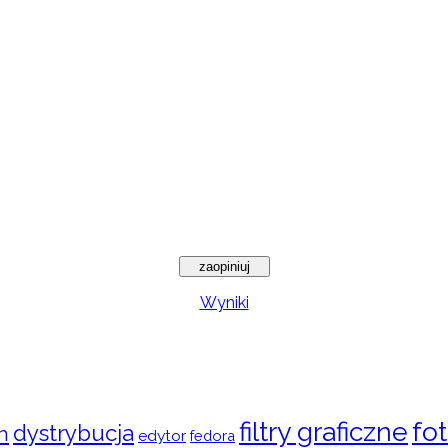
Wyniki
filtry graficzne
fot
dystrybucja
n
edytor
fedora