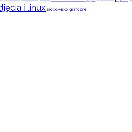
djęcia i linux
środowisko graficzne