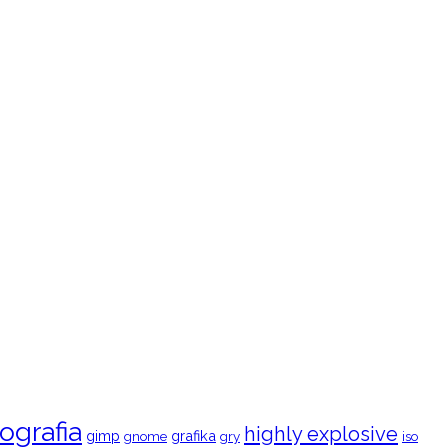
ografia
highly explosive
gimp
grafika
gry
iso
gnome