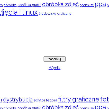
ppa
obróbka zdjęć
obróbka
obróbka grafiki
eo
opensuse
p
djęcia i linux
środowisko graficzne
Wyniki
filtry graficzne
fot
dystrybucja
n
edytor
fedora
ppa
obróbka zdjęć
obróbka
obróbka grafiki
eo
opensuse
p