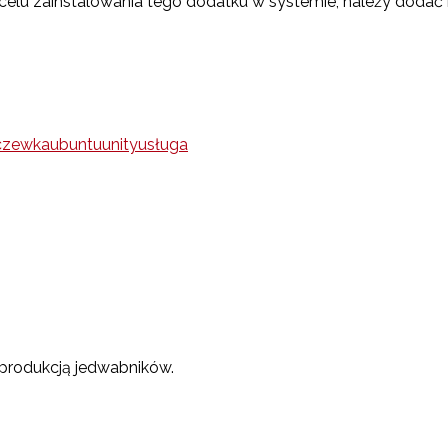
celu zainstalowania tego dodatku w systemie, należy dodać
czewka
ubuntu
unity
usługa
 produkcją jedwabników.