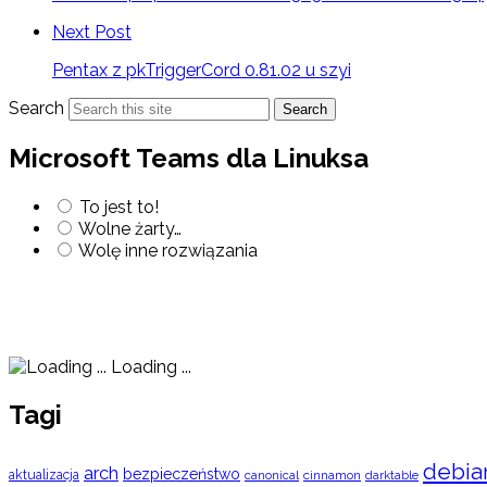
Next Post
Pentax z pkTriggerCord 0.81.02 u szyi
Search
Search
Microsoft Teams dla Linuksa
To jest to!
Wolne żarty…
Wolę inne rozwiązania
Loading ...
Tagi
debia
arch
bezpieczeństwo
aktualizacja
cinnamon
canonical
darktable