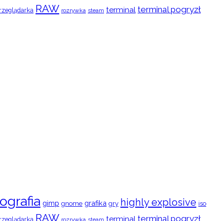
RAW
terminal pogryzł
terminal
rzeglądarka
rozrywka
steam
ografia
highly explosive
gimp
grafika
gry
iso
gnome
RAW
terminal pogryzł
terminal
rzeglądarka
rozrywka
steam