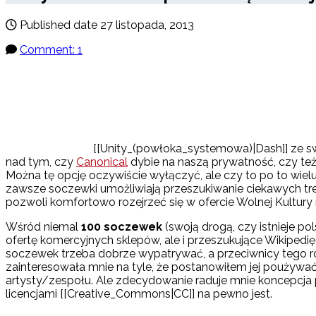
Published date
27 listopada, 2013
Comment: 1
[[Unity_(powłoka_systemowa)|Dash]] ze s
nad tym, czy
Canonical
dybie na naszą prywatność, czy też 
Można tę opcję oczywiście wyłączyć, ale czy to po to wiel
zawsze soczewki umożliwiają przeszukiwanie ciekawych treś
pozwoli komfortowo rozejrzeć się w ofercie Wolnej Kultu
Wśród niemal
100 soczewek
(swoją drogą, czy istnieje p
ofertę komercyjnych sklepów, ale i przeszukujące Wikiped
soczewek trzeba dobrze wypatrywać, a przeciwnicy tego roz
zainteresowała mnie na tyle, że postanowiłem jej poużywa
artysty/zespołu. Ale zdecydowanie raduje mnie koncepcja p
licencjami [[Creative_Commons|CC]] na pewno jest.