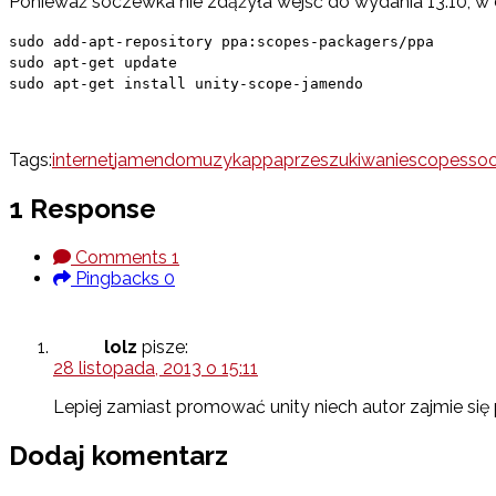
Ponieważ soczewka nie zdążyła wejść do wydania 13.10, w 
sudo add-apt-repository ppa:scopes-packagers/ppa
sudo apt-get update
sudo apt-get install unity-scope-jamendo
Tags:
internet
jamendo
muzyka
ppa
przeszukiwanie
scopes
so
1 Response
Comments
1
Pingbacks
0
lolz
pisze:
28 listopada, 2013 o 15:11
Lepiej zamiast promować unity niech autor zajmie się
Dodaj komentarz