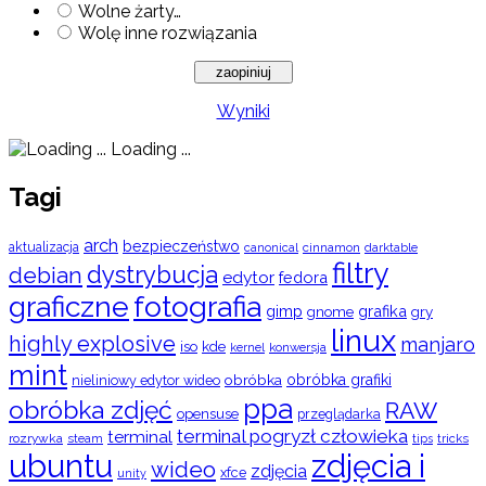
Wolne żarty…
Wolę inne rozwiązania
Wyniki
Loading ...
Tagi
arch
bezpieczeństwo
aktualizacja
cinnamon
canonical
darktable
filtry
dystrybucja
debian
edytor
fedora
graficzne
fotografia
gimp
grafika
gry
gnome
linux
highly explosive
manjaro
iso
kde
konwersja
kernel
mint
obróbka
obróbka grafiki
nieliniowy edytor wideo
ppa
obróbka zdjęć
RAW
opensuse
przeglądarka
terminal pogryzł człowieka
terminal
rozrywka
steam
tips
tricks
ubuntu
zdjęcia i
wideo
zdjęcia
xfce
unity