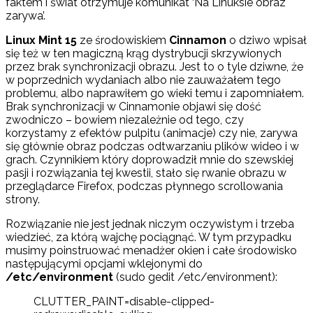
faktem i świat otrzymuje komunikat ‘Na Linuksie obraz
zarywa’.
Linux Mint 15
ze środowiskiem
Cinnamon
o dziwo wpisał
się też w ten magiczną krąg dystrybucji skrzywionych
przez brak synchronizacji obrazu. Jest to o tyle dziwne, że
w poprzednich wydaniach albo nie zauważałem tego
problemu, albo naprawiłem go wieki temu i zapomniałem.
Brak synchronizacji w Cinnamonie objawi się dość
zwodniczo – bowiem niezależnie od tego, czy
korzystamy z efektów pulpitu (animacje) czy nie, zarywa
się głównie obraz podczas odtwarzaniu plików wideo i w
grach. Czynnikiem który doprowadził mnie do szewskiej
pasji i rozwiązania tej kwestii, stało się rwanie obrazu w
przeglądarce Firefox, podczas płynnego scrollowania
strony.
Rozwiązanie nie jest jednak niczym oczywistym i trzeba
wiedzieć, za którą wajchę pociągnąć. W tym przypadku
musimy poinstruować menadżer okien i całe środowisko
następującymi opcjami wklejonymi do
/etc/environment
(sudo gedit /etc/environment):
CLUTTER_PAINT=disable-clipped-