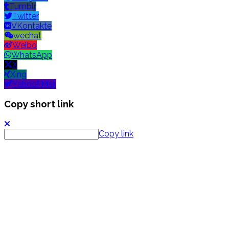
Tumblr
Twitter
VKontakte
wechat
Weibo
WhatsApp
X
Xing
Yahoo! Mail
Copy short link
Copy link