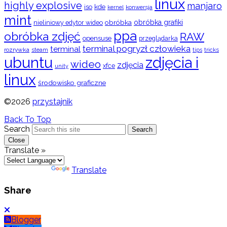
linux
highly explosive
manjaro
iso
kde
konwersja
kernel
mint
obróbka
obróbka grafiki
nieliniowy edytor wideo
ppa
obróbka zdjęć
RAW
opensuse
przeglądarka
terminal pogryzł człowieka
terminal
rozrywka
steam
tips
tricks
ubuntu
zdjęcia i
wideo
zdjęcia
xfce
unity
linux
środowisko graficzne
©2026
przystajnik
Back To Top
Search
Search
Close
Translate »
Powered by
Translate
Share
Blogger