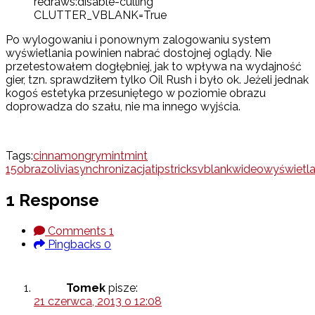
redraws:disable-culling
CLUTTER_VBLANK=True
Po wylogowaniu i ponownym zalogowaniu system
wyświetlania powinien nabrać dostojnej oglądy. Nie
przetestowałem dogłębniej, jak to wpływa na wydajność
gier, tzn. sprawdziłem tylko Oil Rush i było ok. Jeżeli jednak
kogoś estetyka przesuniętego w poziomie obrazu
doprowadza do szału, nie ma innego wyjścia.
Tags:
cinnamon
gry
mint
mint
15
obraz
olivia
synchronizacja
tips
tricks
vblank
wideo
wyświetla
1 Response
Comments
1
Pingbacks
0
Tomek
pisze:
21 czerwca, 2013 o 12:08