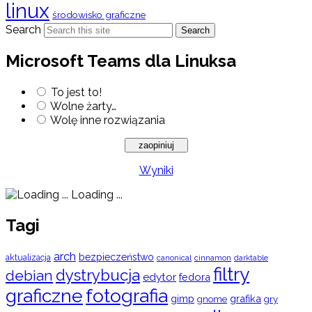
linux
środowisko graficzne
Search
Search
Microsoft Teams dla Linuksa
To jest to!
Wolne żarty…
Wolę inne rozwiązania
Wyniki
Loading ...
Tagi
arch
bezpieczeństwo
aktualizacja
cinnamon
canonical
darktable
filtry
dystrybucja
debian
edytor
fedora
graficzne
fotografia
gimp
grafika
gry
gnome