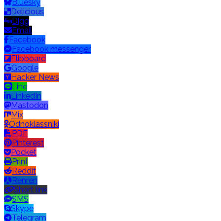
Bluesky
Delicious
Digg
Email
Facebook
Facebook messenger
Flipboard
Google
Hacker News
Line
LinkedIn
Mastodon
Mix
Odnoklassniki
PDF
Pinterest
Pocket
Print
Reddit
Renren
Short link
SMS
Skype
Telegram