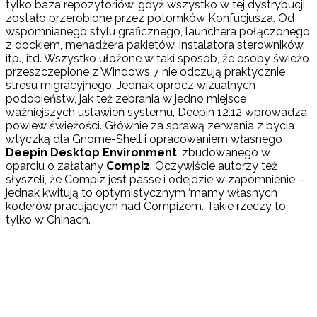
tylko baza repozytoriów, gdyż wszystko w tej dystrybucji
zostało przerobione przez potomków Konfucjusza. Od
wspomnianego stylu graficznego, launchera połączonego
z dockiem, menadżera pakietów, instalatora sterowników,
itp., itd. Wszystko ułożone w taki sposób, że osoby świeżo
przeszczepione z Windows 7 nie odczują praktycznie
stresu migracyjnego. Jednak oprócz wizualnych
podobieństw, jak też zebrania w jedno miejsce
ważniejszych ustawień systemu, Deepin 12.12 wprowadza
powiew świeżości. Głównie za sprawą zerwania z bycia
wtyczką dla Gnome-Shell i opracowaniem własnego
Deepin Desktop Environment
, zbudowanego w
oparciu o załatany
Compiz
. Oczywiście autorzy też
słyszeli, że Compiz jest passe i odejdzie w zapomnienie –
jednak kwitują to optymistycznym ‘mamy własnych
koderów pracujących nad Compizem’. Takie rzeczy to
tylko w Chinach.