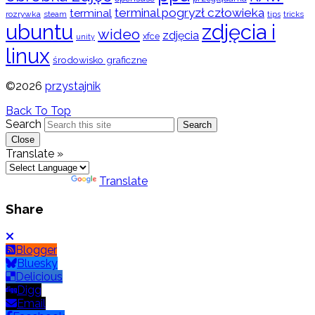
terminal pogryzł człowieka
terminal
rozrywka
steam
tips
tricks
ubuntu
zdjęcia i
wideo
zdjęcia
xfce
unity
linux
środowisko graficzne
©2026
przystajnik
Back To Top
Search
Search
Close
Translate »
Powered by
Translate
Share
Blogger
Bluesky
Delicious
Digg
Email