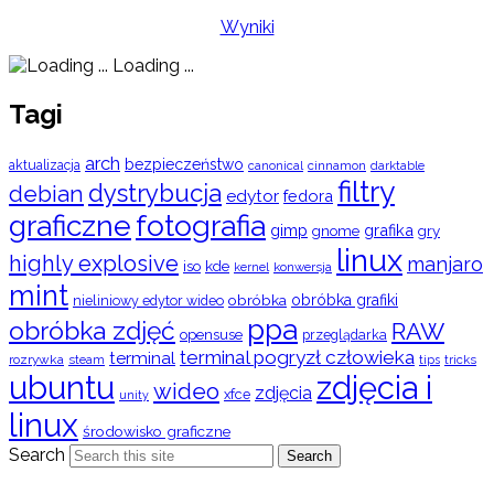
Wyniki
Loading ...
Tagi
arch
bezpieczeństwo
aktualizacja
cinnamon
canonical
darktable
filtry
dystrybucja
debian
edytor
fedora
graficzne
fotografia
gimp
grafika
gry
gnome
linux
highly explosive
manjaro
iso
kde
konwersja
kernel
mint
obróbka
obróbka grafiki
nieliniowy edytor wideo
ppa
obróbka zdjęć
RAW
opensuse
przeglądarka
terminal pogryzł człowieka
terminal
rozrywka
steam
tips
tricks
ubuntu
zdjęcia i
wideo
zdjęcia
xfce
unity
linux
środowisko graficzne
Search
Search