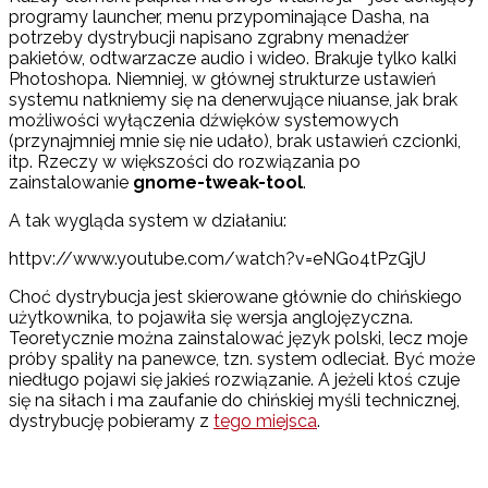
programy launcher, menu przypominające Dasha, na
potrzeby dystrybucji napisano zgrabny menadżer
pakietów, odtwarzacze audio i wideo. Brakuje tylko kalki
Photoshopa. Niemniej, w głównej strukturze ustawień
systemu natkniemy się na denerwujące niuanse, jak brak
możliwości wyłączenia dźwięków systemowych
(przynajmniej mnie się nie udało), brak ustawień czcionki,
itp. Rzeczy w większości do rozwiązania po
zainstalowanie
gnome-tweak-tool
.
A tak wygląda system w działaniu:
httpv://www.youtube.com/watch?v=eNGo4tPzGjU
Choć dystrybucja jest skierowane głównie do chińskiego
użytkownika, to pojawiła się wersja anglojęzyczna.
Teoretycznie można zainstalować język polski, lecz moje
próby spaliły na panewce, tzn. system odleciał. Być może
niedługo pojawi się jakieś rozwiązanie. A jeżeli ktoś czuje
się na siłach i ma zaufanie do chińskiej myśli technicznej,
dystrybucję pobieramy z
tego miejsca
.