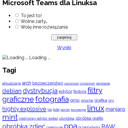
Microsoft Teams dla Linuksa
To jest to!
Wolne żarty…
Wolę inne rozwiązania
Wyniki
Loading ...
Tagi
arch
bezpieczeństwo
aktualizacja
cinnamon
canonical
darktable
filtry
dystrybucja
debian
edytor
fedora
graficzne
fotografia
gimp
grafika
gry
gnome
linux
highly explosive
manjaro
iso
kde
konwersja
kernel
mint
obróbka
obróbka grafiki
nieliniowy edytor wideo
ppa
obróbka zdjęć
RAW
opensuse
przeglądarka