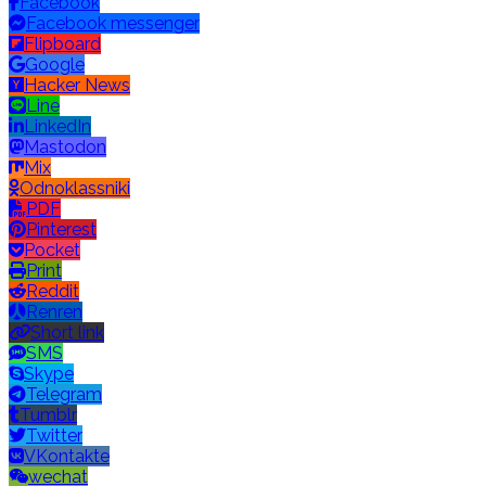
Facebook
Facebook messenger
Flipboard
Google
Hacker News
Line
LinkedIn
Mastodon
Mix
Odnoklassniki
PDF
Pinterest
Pocket
Print
Reddit
Renren
Short link
SMS
Skype
Telegram
Tumblr
Twitter
VKontakte
wechat