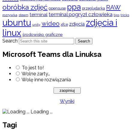
ppa
obróbka zdjęć
RAW
opensuse
przeglądarka
terminal pogryzł człowieka
terminal
rozrywka
steam
tips
tricks
ubuntu
zdjęcia i
wideo
zdjęcia
xfce
unity
linux
środowisko graficzne
Search
Search
Microsoft Teams dla Linuksa
To jest to!
Wolne żarty…
Wolę inne rozwiązania
Wyniki
Loading ...
Tagi