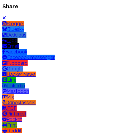
Share
Blogger
Bluesky
Delicious
Digg
Email
Facebook
Facebook messenger
Flipboard
Google
Hacker News
Line
LinkedIn
Mastodon
Mix
Odnoklassniki
PDF
Pinterest
Pocket
Print
Reddit