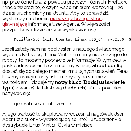
np. przeróżne fora. Z powodu przyczyn różnych, Firefox w
Mincie twierdzi to, o czym wspomniałem wcześniej – że
działa uruchomiony na Ubuntu. Aby to sprawdzić,
wystarczy uruchomić
pierwszą z brzegu stronę
ujawniającą
informacje User Agenta. W większości
przypadków otrzymamy w wyniku wartość:
Mozilla/5.0 (X11; Ubuntu; Linux x86_64; rv:21.0) G
Jeżeli zależy nam na podkreśleniu naszego świadomego
wyboru dystrybucji Linux Mint i nie mamy nic lepszego do
roboty, to możemy poprawić te informacje. W tym celu w
pasku adresów Firefoksa musimy wpisać
about:config
i
dostać się do całego mechanizmu tajnych ustawień. Teraz
klikamy prawym przyciskiem myszy na stronie z
wartościami i dodajemy
nowy klucz
(
Dodaj ustawienie
typu
) z wartością tekstową (
Łańcuch
). Klucz powinien
nazywać się:
general.useragent.override
A jego wartość to skopiowany wcześniej nagłówek User
Agent (ze strony wyświetlającej to info) i uzupełniony o
dystrybucję Linux Mint 15 Olivia w miejsce
enigmatycznego Ubuntu.