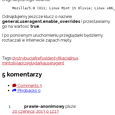
Mozilla/5.0 (X11; Linux Mint 15 Olivia; Linux x86_
Odnajdujemy jeszcze klucz o nazwie
general.useragent.enable_overrides
i przestawiamy
go na wartość
true
.
I po ponownym uruchomieniu przeglądarki będziemy
roztaczali w internecie zapach mięty.
Tags:
dystrybucja
firefox
identyfikacja
linux
mint
olivia
przeglądarka
useragent
5 komentarzy
Comments
5
Pingbacks
0
prawie-anonimowy
pisze:
20 czerwca, 2013 o 12:17