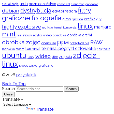
arch
bezpieczeństwo
aktualizacja
cinnamon
canonical
darktable
filtry
dystrybucja
debian
edytor
fedora
graficzne
fotografia
gimp
grafika
gry
gnome
linux
highly explosive
manjaro
iso
kde
konwersja
kernel
mint
obróbka
obróbka grafiki
nieliniowy edytor wideo
ppa
obróbka zdjęć
RAW
opensuse
przeglądarka
terminal pogryzł człowieka
terminal
rozrywka
steam
tips
tricks
ubuntu
zdjęcia i
wideo
zdjęcia
xfce
unity
linux
środowisko graficzne
©2026
przystajnik
Back To Top
Search
Search
Close
Translate »
Powered by
Translate