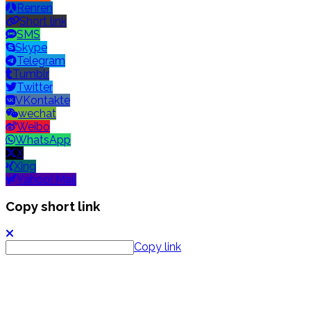
Renren
Short link
SMS
Skype
Telegram
Tumblr
Twitter
VKontakte
wechat
Weibo
WhatsApp
X
Xing
Yahoo! Mail
Copy short link
Copy link