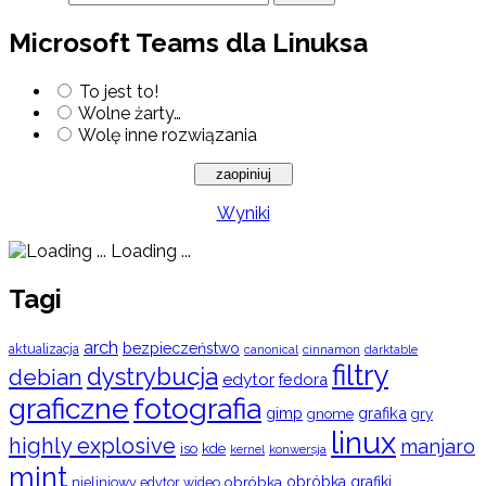
Microsoft Teams dla Linuksa
To jest to!
Wolne żarty…
Wolę inne rozwiązania
Wyniki
Loading ...
Tagi
arch
bezpieczeństwo
aktualizacja
cinnamon
canonical
darktable
filtry
dystrybucja
debian
edytor
fedora
graficzne
fotografia
gimp
grafika
gry
gnome
linux
highly explosive
manjaro
iso
kde
konwersja
kernel
mint
obróbka
obróbka grafiki
nieliniowy edytor wideo