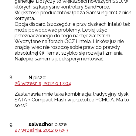
generuje. Dotyczy to większości nowszych SSD, w
których są kapryśne kontrolery SandForce.
Większość producentów (poza Samsungiem) z nich
korzysta.
Opcja discard (szczególnie przy dyskach Intela) też
może powodować problemy. Lepiej użyć
przeznaczonego do tego narzędzia: fstrim.
Wyczytane na forach OCZ i Intela. Linków już nie
znajdę, więc nie roszczę sobie praw do prawdy
absolutnej 😉 Temat szybko się rozwija i zmienia.
Najlepiej samemu poeksperymentować.
N
pisze:
26 września, 2012 o 17:04
Zastanawia mnie taka kombinacja: tradycyjny dysk
SATA + Compact Flash w przelotce PCMCIA. Ma to
sens?
salvadhor
pisze:
27 września, 2012 o 5:53