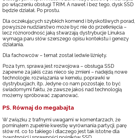
po włączeniu obsługi TRIM. A nawet i bez tego, dysk SSD
będzie działał. Po prostu.
Dla oczekujących szybkich komend i błyskotliwych porad,
powyższe nudziarstwo może być nie do przełknięcia –
lecz różnorodność jaką stwarzają dystrybucje Linuksa
wymaga paru słów szerszego opisu kontekstu i genezy
działania.
Dla fachowców – temat został ledwie liźnięty.
Poza tym, sprawa jest rozwojowa – obsługa SSD
zapewne za jakiś czas nieco się zmieni – nadejdą nowe
technologie, rozwiązania w kernelu, poprawki w
dystrybucjach, itp. Jedyne co nam pozostaje, to być
świadomymi faktu, że zawsze jakoś nad technologią
możemy spróbować zapanować.
PS. Równaj do megabajta
W związku z trafnymi uwagami w komentarzach, że
pominąłem zupełnie kwestię wyrównania partycji, parę
słów nt. co to takiego i dlaczego jest tak istotne dla
żywotności i sprawności nośników SSD.