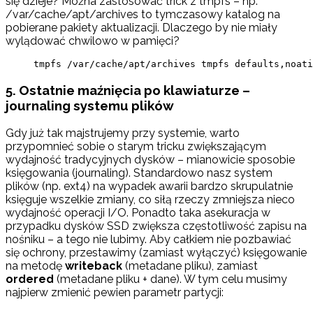
się dzieje? Można zastosować trick z tmpfs – np.
/var/cache/apt/archives to tymczasowy katalog na
pobierane pakiety aktualizacji. Dlaczego by nie miały
wylądować chwilowo w pamięci?
tmpfs /var/cache/apt/archives tmpfs defaults,noati
5. Ostatnie maźnięcia po klawiaturze –
journaling systemu plików
Gdy już tak majstrujemy przy systemie, warto
przypomnieć sobie o starym tricku zwiększającym
wydajność tradycyjnych dysków – mianowicie sposobie
księgowania (journaling). Standardowo nasz system
plików (np. ext4) na wypadek awarii bardzo skrupulatnie
księguje wszelkie zmiany, co siłą rzeczy zmniejsza nieco
wydajność operacji I/O. Ponadto taka asekuracja w
przypadku dysków SSD zwiększa częstotliwość zapisu na
nośniku – a tego nie lubimy. Aby całkiem nie pozbawiać
się ochrony, przestawimy (zamiast wyłączyć) księgowanie
na metodę
writeback
(metadane pliku), zamiast
ordered
(metadane pliku + dane). W tym celu musimy
najpierw zmienić pewien parametr partycji: