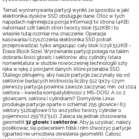
Temat wyrównywania partycji wynikł ze sposobu w jaki
elektronika dysków SSD obsługuje dane. Otóż w tych
napędach najmniejsza porcja informacji to strona (4KB),
natomiast 128 takich stron tworzy blok (512KB) i to
właśnie tutaj rozmiar ma znaczenie. Operacje
kasowania/czyszczenia elektronika SSD potrafi
przeprowadzać tylko angażując cały blok (czyli 512KB –
Erase Block Size). Wyrównanie partycji polega na takim
dobraniu ilości głowic i sektorów, aby cylindry (stara
nomenklatura w służbie nowoczesnej technologii) szły
ręka w rękę z porcjami danych, które przerabia SSD.
Dlatego pilnujemy, aby nasze partycje zaczynały się od
sektorów będących krotnością liczby 512 (przy czym
pierwszy partycja powinna zawsze zaczynać min. od 1024
sektora – kwestia kompatybilności z MS-DOS). A co z
głowicami, sektora i cylindrami? Domyślnie Linux
produkuje partycje oparte o schemat 255 głowice i 63
sektory 512bajtowe (i to wszystko tworzy cylinder o
pojemności 255*63*512). Zaleca się jednak stosowania
geometrii
32 głowic i sektorów
. Aby ją uzyskać, należy
posiłkować się poleceniem fdisk i nim stworzyć partycje
(gparted nie umożliwia określenia geometrii). Całość