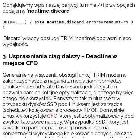
Odnajdujemy wpis naszej partycji (u mnie /) i przy opcjach
dodajemy
‘noatime,discard’
:
UUID=(...) / ext4
noatime,discard
,errors=remount-ro 0
1
‘Discard’ włączy obsługę TRIM, ‘noatime’ poprawni nieco
wydajność.
3. Usprawniania ciąg dalszy – Deadline w
miejsce CFQ
Generalnie na włączeniu obsługi funkcji TRIM możemy
zakończyć nasze zmagania z mediacjami pomiędzy
Linuksem a Solid State Drive. Skoro jednak system
pozwala nam na kolejne optymalizacje, dlaczego by więc
z tego nie skorzystać. Pierwszym takim niuansem w
przypadku dysków SSD pod Linuksem jest zarządca
(scheduler) kolejkowania procesów [[I/O]]. Domyślnie
Linux wykorzystuje
CFQ
, który jest zoptymalizowany pod
zwykłe, talerzowe napędy. W przypadku SSD, który jest
kawałkiem pamięci, najprościej mówiąc, nie ma
konieczności wymyślnego kolejkowania danych, bo czas