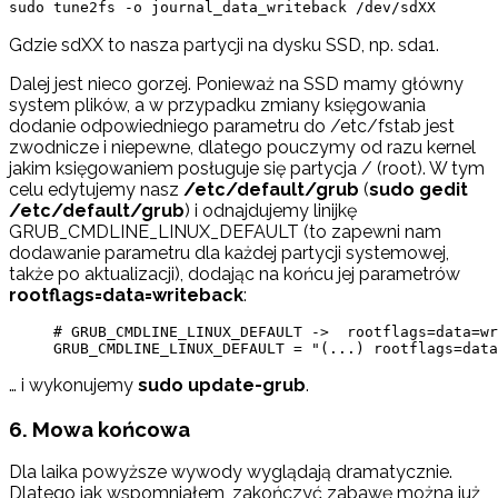
sudo tune2fs -o journal_data_writeback /dev/sdXX
Gdzie sdXX to nasza partycji na dysku SSD, np. sda1.
Dalej jest nieco gorzej. Ponieważ na SSD mamy główny
system plików, a w przypadku zmiany księgowania
dodanie odpowiedniego parametru do /etc/fstab jest
zwodnicze i niepewne, dlatego pouczymy od razu kernel
jakim księgowaniem posługuje się partycja / (root). W tym
celu edytujemy nasz
/etc/default/grub
(
sudo gedit
/etc/default/grub
) i odnajdujemy linijkę
GRUB_CMDLINE_LINUX_DEFAULT (to zapewni nam
dodawanie parametru dla każdej partycji systemowej,
także po aktualizacji), dodając na końcu jej parametrów
rootflags=data=writeback
:
# GRUB_CMDLINE_LINUX_DEFAULT ->  rootflags=data=wr
GRUB_CMDLINE_LINUX_DEFAULT = "(...) rootflags=data
… i wykonujemy
sudo update-grub
.
6. Mowa końcowa
Dla laika powyższe wywody wyglądają dramatycznie.
Dlatego jak wspomniałem, zakończyć zabawę można już