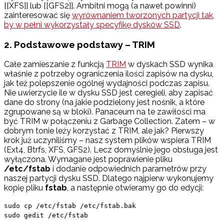
[[XFS]] lub [[GFS2]]. Ambitni mogą (a nawet powinni)
zainteresować się
wyrównaniem tworzonych partycji tak,
by w pełni wykorzystały specyfikę dysków SSD
.
2. Podstawowe podstawy – TRIM
Całe zamieszanie z funkcją
TRIM
w dyskach SSD wynika
właśnie z potrzeby ograniczenia ilości zapisów na dysku,
jak też polepszenie ogólnej wydajności podczas zapisu.
Nie uwierzycie ile w dysku SSD jest ceregieli, aby zapisać
dane do strony (na jakie podzielony jest nośnik, a które
zgrupowane są w bloki). Panaceum na te zawiłości ma
być TRIM w połączeniu z Garbage Collection. Zatem – w
dobrym tonie leży korzystać z TRIM, ale jak? Pierwszy
krok już uczyniliśmy – nasz system plików wspiera TRIM
(Ext4, Btrfs, XFS, GFS2). Lecz domyślnie jego obsługa jest
wyłączona. Wymagane jest poprawienie pliku
/etc/fstab
i dodanie odpowiednich parametrów przy
naszej partycji dysku SSD. Dlatego najpierw wykonujemy
kopię pliku
fstab
, a następnie otwieramy go do edycji:
sudo cp /etc/fstab /etc/fstab.bak
sudo gedit /etc/fstab