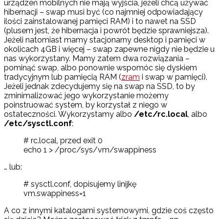
urządzeń mobilnych nie mają wyjścia, jeżeli chcą używać
hibernacji – swap musi być (co najmniej odpowiadający
ilości zainstalowanej pamięci RAM) i to nawet na SSD
(plusem jest, że hibernacja i powrót będzie sprawniejsza).
Jeżeli natomiast mamy stacjonarny desktop i pamięci w
okolicach 4GB i więcej – swap zapewne nigdy nie będzie u
nas wykorzystany. Mamy zatem dwa rozwiązania –
pominąć swap, albo ponownie wspomóc się dyskiem
tradycyjnym lub pamięcią RAM (
zram
i swap w pamięci).
Jeżeli jednak zdecydujemy się na swap na SSD, to by
zminimalizować jego wykorzystanie możemy
poinstruować system, by korzystał z niego w
ostateczności. Wykorzystamy albo
/etc/rc.local
, albo
/etc/sysctl.conf
:
# rc.local, przed exit 0
echo 1 > /proc/sys/vm/swappiness
… lub:
# sysctl.conf, dopisujemy linijkę
vm.swappiness=1
A co z innymi katalogami systemowymi, gdzie coś często