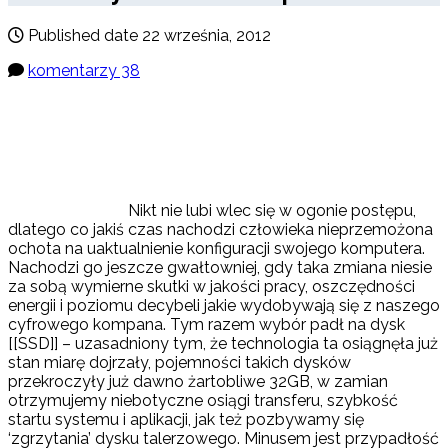
Published date
22 września, 2012
komentarzy 38
Nikt nie lubi wlec się w ogonie postępu,
dlatego co jakiś czas nachodzi człowieka nieprzemożona
ochota na uaktualnienie konfiguracji swojego komputera.
Nachodzi go jeszcze gwałtowniej, gdy taka zmiana niesie
za sobą wymierne skutki w jakości pracy, oszczędności
energii i poziomu decybeli jakie wydobywają się z naszego
cyfrowego kompana. Tym razem wybór padł na dysk
[[SSD]] – uzasadniony tym, że technologia ta osiągnęła już
stan miarę dojrzały, pojemności takich dysków
przekroczyły już dawno żartobliwe 32GB, w zamian
otrzymujemy niebotyczne osiągi transferu, szybkość
startu systemu i aplikacji, jak też pozbywamy się
‘zgrzytania’ dysku talerzowego. Minusem jest przypadłość