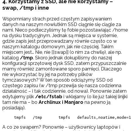
4. Korzystamy z SSD, ale nie korzystamy –
swap, /tmp i inne
Wspomniany strach przed częstym zapisywaniem
danych na naszym nowiutkim SSD ciągnie się ciągle za
nami. Nieco podleczyliśmy tę fobie pozostawiając /home
na dysku tradycyjnym. Jednak są miejsca w systemie,
gdzie zapis jest przeprowadzany równie często co w
naszym katalogu domowym, jak nie częściej. Takim
miejscem jest… Nie, nie [[swap]] (o nim za chwilę), ale np.
katalog
/tmp
. Skoro jednak dokupiliśmy do naszej
konfiguracji sprzętowej dysk SSD, zatem przypuszczalnie
mamy również zamontowane sporo pamięci. Dlaczego
nie wykorzystać by jej na potrzeby plików
tymczasowych? W ten sposób odciążymy SSD od
częstego zapisu (w /tmp przewija się nasza codzienna
działalność – i tak codziennie, od nowa). Ponownie zatem
edytujemy plik
/etc/fstab
i wklejamy (o ile już takiej linijki
tam nie ma – bo
Archlinux i Manjaro
na pewno ją
posiadają).
tmpfs   /tmp       tmpfs   defaults,noatime,mode=1
A co ze swapem? Ponownie – użytkownicy laptopów i