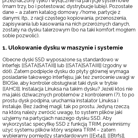
przeznaczony tylko i wyłącznie na partycje systemowe
(mam trzy, bo i potestować dystrybucje lubię). Pozostałe
dane – a zatem katalog domowy /home, partycje z
danymi, itp., z racji częstego kopiowania, przenoszenia,
zapisywania lub kasowania na nich przeróżnych danych,
zostały na dysku talerzowym (bo na taki komfort mogłem
sobie pozwolić).
1. Ulokowanie dysku w maszynie i systemie
Obecne dyski SSD wyposażone są standardowo w
interfejs [[SATA|SATAII]] lub [[SATA|SATAIII]] (zgodny w
dół). Zatem podpięcie dysku do płyty głównej wymaga
posiadanie takowego interfejsu, jak też zwrócenie uwagi w
BIOSie, aby kontroler obsługiwał taki dysk w trybie
[[AHCI]]. Instalacja Linuksa na takim dysku? Jeżeli ktoś nie
ma jakiś dziwacznych problemów z kontrolerem (?), to po
prostu dysk podpina, uruchamia instalator Linuksa i
instaluje. Bez żadnej magii, tak po prostu. Jedyną rzeczą
na którą należy zwrócić uwagę, to system plików jaki
użyjemy na partycjach naszego dysku SSD. Aby
wykorzystać specyfikę SSD z funkcją TRIM, powinniśmy
użyć systemu plików który wspiera TRIM – zatem
wybieramy pomiędzy standardowym [[Ext4]], [[Btrfs]],