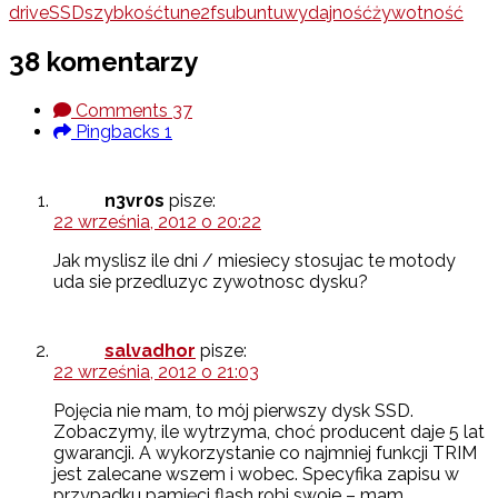
drive
SSD
szybkość
tune2fs
ubuntu
wydajność
żywotność
38 komentarzy
Comments
37
Pingbacks
1
n3vr0s
pisze:
22 września, 2012 o 20:22
Jak myslisz ile dni / miesiecy stosujac te motody
uda sie przedluzyc zywotnosc dysku?
salvadhor
pisze:
22 września, 2012 o 21:03
Pojęcia nie mam, to mój pierwszy dysk SSD.
Zobaczymy, ile wytrzyma, choć producent daje 5 lat
gwarancji. A wykorzystanie co najmniej funkcji TRIM
jest zalecane wszem i wobec. Specyfika zapisu w
przypadku pamięci flash robi swoje – mam