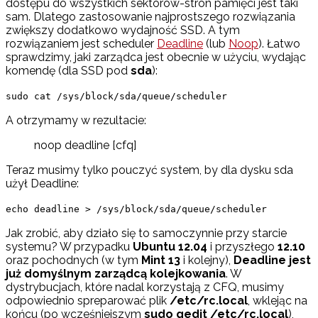
dostępu do wszystkich sektorów-stron pamięci jest taki
sam. Dlatego zastosowanie najprostszego rozwiązania
zwiększy dodatkowo wydajność SSD. A tym
rozwiązaniem jest scheduler
Deadline
(lub
Noop
). Łatwo
sprawdzimy, jaki zarządca jest obecnie w użyciu, wydając
komendę (dla SSD pod
sda
):
sudo cat /sys/block/sda/queue/scheduler
A otrzymamy w rezultacie:
noop deadline [cfq]
Teraz musimy tylko pouczyć system, by dla dysku sda
użył Deadline:
echo deadline > /sys/block/sda/queue/scheduler
Jak zrobić, aby działo się to samoczynnie przy starcie
systemu? W przypadku
Ubuntu 12.04
i przyszłego
12.10
oraz pochodnych (w tym
Mint 13
i kolejny),
Deadline jest
już domyślnym zarządcą kolejkowania
. W
dystrybucjach, które nadal korzystają z CFQ, musimy
odpowiednio spreparować plik
/etc/rc.local
, wklejąc na
końcu (po wcześniejszym
sudo gedit /etc/rc.local
),