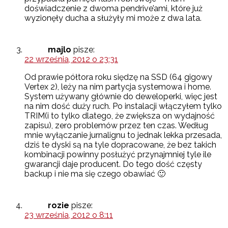
doświadczenie z dwoma pendrive’ami, które już
wyzionęły ducha a służyły mi może z dwa lata.
majlo
pisze:
22 września, 2012 o 23:31
Od prawie półtora roku siędzę na SSD (64 gigowy
Vertex 2), leży na nim partycja systemowa i home.
System używany głównie do deweloperki, więc jest
na nim dość duży ruch. Po instalacji włączyłem tylko
TRIM(i to tylko dlatego, że zwiększa on wydajność
zapisu), zero problemów przez ten czas. Według
mnie wyłączanie jurnalignu to jednak lekka przesada,
dziś te dyski są na tyle dopracowane, że bez takich
kombinacji powinny posłużyć przynajmniej tyle ile
gwarancji daje producent. Do tego dość częsty
backup i nie ma się czego obawiać 🙂
rozie
pisze:
23 września, 2012 o 8:11