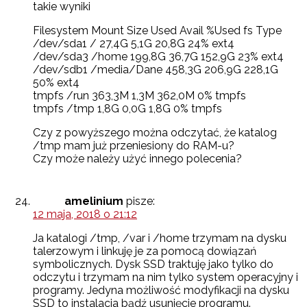
takie wyniki
Filesystem Mount Size Used Avail %Used fs Type
/dev/sda1 / 27,4G 5,1G 20,8G 24% ext4
/dev/sda3 /home 199,8G 36,7G 152,9G 23% ext4
/dev/sdb1 /media/Dane 458,3G 206,9G 228,1G
50% ext4
tmpfs /run 363,3M 1,3M 362,0M 0% tmpfs
tmpfs /tmp 1,8G 0,0G 1,8G 0% tmpfs
Czy z powyższego można odczytać, że katalog
/tmp mam już przeniesiony do RAM-u?
Czy może należy użyć innego polecenia?
amelinium
pisze:
12 maja, 2018 o 21:12
Ja katalogi /tmp, /var i /home trzymam na dysku
talerzowym i linkuję je za pomocą dowiązań
symbolicznych. Dysk SSD traktuję jako tylko do
odczytu i trzymam na nim tylko system operacyjny i
programy. Jedyna możliwość modyfikacji na dysku
SSD to instalacja bądź usunięcie programu.