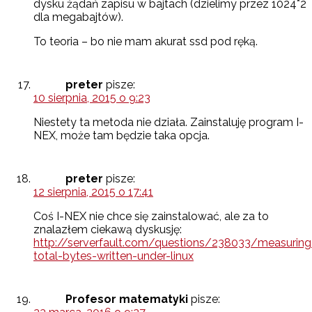
dysku żądań zapisu w bajtach (dzielimy przez 1024*2
dla megabajtów).
To teoria – bo nie mam akurat ssd pod ręką.
preter
pisze:
10 sierpnia, 2015 o 9:23
Niestety ta metoda nie działa. Zainstaluję program I-
NEX, może tam będzie taka opcja.
preter
pisze:
12 sierpnia, 2015 o 17:41
Coś I-NEX nie chce się zainstalować, ale za to
znalazłem ciekawą dyskusję:
http://serverfault.com/questions/238033/measuring
total-bytes-written-under-linux
Profesor matematyki
pisze: