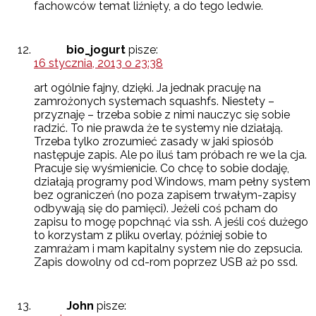
fachowców temat liźnięty, a do tego ledwie.
bio_jogurt
pisze:
16 stycznia, 2013 o 23:38
art ogólnie fajny, dzięki. Ja jednak pracuję na
zamrożonych systemach squashfs. Niestety –
przyznaję – trzeba sobie z nimi nauczyc się sobie
radzić. To nie prawda że te systemy nie działają.
Trzeba tylko zrozumieć zasady w jaki spiosób
następuje zapis. Ale po iluś tam próbach re we la cja.
Pracuje się wyśmienicie. Co chcę to sobie dodaję,
działają programy pod Windows, mam pełny system
bez ograniczeń (no poza zapisem trwałym-zapisy
odbywają się do pamięci). Jeżeli coś pcham do
zapisu to mogę popchnąć via ssh. A jeśli coś dużego
to korzystam z pliku overlay, później sobie to
zamrażam i mam kapitalny system nie do zepsucia.
Zapis dowolny od cd-rom poprzez USB aż po ssd.
John
pisze: