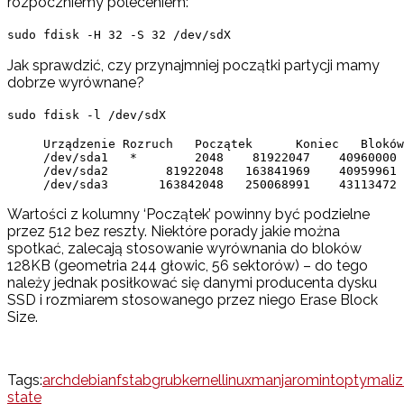
rozpoczniemy poleceniem:
sudo fdisk -H 32 -S 32 /dev/sdX
Jak sprawdzić, czy przynajmniej początki partycji mamy
dobrze wyrównane?
sudo fdisk -l /dev/sdX
Urządzenie Rozruch   Początek      Koniec   Bloków
/dev/sda1   *        2048    81922047    40960000 
/dev/sda2        81922048   163841969    40959961 
/dev/sda3       163842048   250068991    43113472 
Wartości z kolumny ‘Początek’ powinny być podzielne
przez 512 bez reszty. Niektóre porady jakie można
spotkać, zalecają stosowanie wyrównania do bloków
128KB (geometria 244 głowic, 56 sektorów) – do tego
należy jednak posiłkować się danymi producenta dysku
SSD i rozmiarem stosowanego przez niego Erase Block
Size.
Tags:
arch
debian
fstab
grub
kernel
linux
manjaro
mint
optymaliz
state