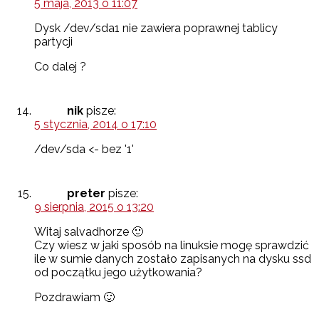
5 maja, 2013 o 11:07
Dysk /dev/sda1 nie zawiera poprawnej tablicy
partycji
Co dalej ?
nik
pisze:
5 stycznia, 2014 o 17:10
/dev/sda <- bez '1'
preter
pisze:
9 sierpnia, 2015 o 13:20
Witaj salvadhorze 🙂
Czy wiesz w jaki sposób na linuksie mogę sprawdzić
ile w sumie danych zostało zapisanych na dysku ssd
od początku jego użytkowania?
Pozdrawiam 🙂