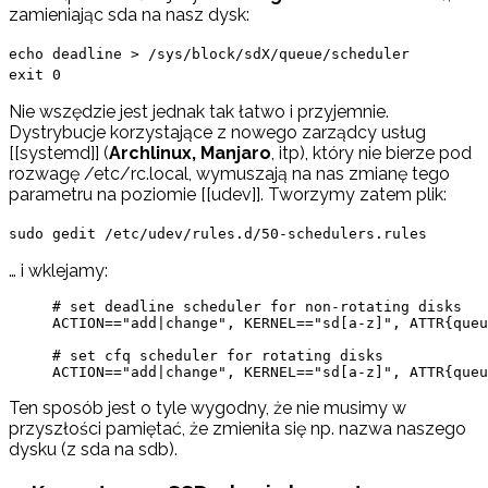
zamieniając sda na nasz dysk:
echo deadline > /sys/block/sdX/queue/scheduler
exit 0
Nie wszędzie jest jednak tak łatwo i przyjemnie.
Dystrybucje korzystające z nowego zarządcy usług
[[systemd]] (
Archlinux, Manjaro
, itp), który nie bierze pod
rozwagę /etc/rc.local, wymuszają na nas zmianę tego
parametru na poziomie [[udev]]. Tworzymy zatem plik:
sudo gedit /etc/udev/rules.d/50-schedulers.rules
… i wklejamy:
# set deadline scheduler for non-rotating disks

ACTION=="add|change", KERNEL=="sd[a-z]", ATTR{queu
# set cfq scheduler for rotating disks

Ten sposób jest o tyle wygodny, że nie musimy w
przyszłości pamiętać, że zmieniła się np. nazwa naszego
dysku (z sda na sdb).