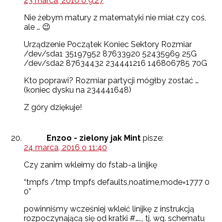
23 marca, 2016 o 9:27
Nie żebym matury z matematyki nie miał czy coś,
ale … 😉
Urządzenie Początek Koniec Sektory Rozmiar
/dev/sda1 35197952 87633920 52435969 25G
/dev/sda2 87634432 234441216 146806785 70G
Kto poprawi? Rozmiar partycji mógłby zostać …
(koniec dysku na 234441648)
Z góry dziękuje!
Enzoo - zielony jak Mint
pisze:
24 marca, 2016 o 11:40
Czy zanim wkleimy do fstab-a linijkę
“tmpfs /tmp tmpfs defaults,noatime,mode=1777 0
0”
powinniśmy wcześniej wkleić linijkę z instrukcją
rozpoczynającą się od kratki #….., tj. wg. schematu