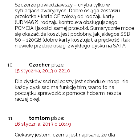
Szczerze powiedziawszy – chyba tylko w
sytuacjach awaryjnych. Dobre osiąga zestawu
przelotka + karta CF zależą od rodzaju karty
(UDMA6?), rodzaju kontrolera obsługującego
PCMCIA i jakości samej przelotki. Sumarycznie może
się okazać, że koszt jest podobny, jak jakiegoś SSD
60 – 120GB (dobre karty kosztują), a prędkość i tak
niewiele przebije osiągi zwykłego dysku na SATA.
Czocher
pisze:
15 stycznia, 2013 o 22:10
Dla dysków ssd najlepszy jest scheduler noop, nie
każdy dysk ssd ma funkcję trim, warto to na
początku sprawdzić z pomocą hdparm, reszta
raczej okej.
tomtom
pisze:
16 stycznia, 2013 o 10:49
Ciekawy jestem, czemu jest napisane, że dla