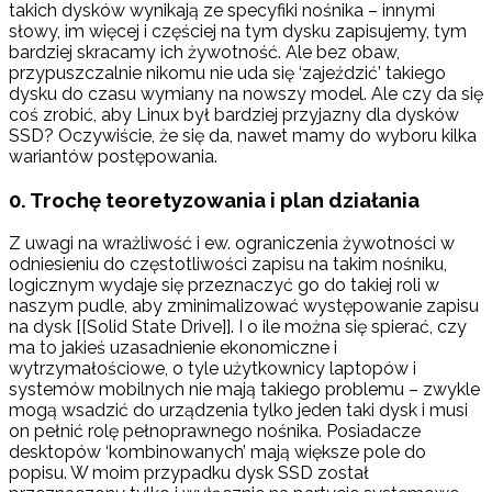
takich dysków wynikają ze specyfiki nośnika – innymi
słowy, im więcej i częściej na tym dysku zapisujemy, tym
bardziej skracamy ich żywotność. Ale bez obaw,
przypuszczalnie nikomu nie uda się ‘zajeździć’ takiego
dysku do czasu wymiany na nowszy model. Ale czy da się
coś zrobić, aby Linux był bardziej przyjazny dla dysków
SSD?
Oczywiście, że się da, nawet mamy do wyboru kilka
wariantów postępowania.
0. Trochę teoretyzowania i plan działania
Z uwagi na wrażliwość i ew. ograniczenia żywotności w
odniesieniu do częstotliwości zapisu na takim nośniku,
logicznym wydaje się przeznaczyć go do takiej roli w
naszym pudle, aby zminimalizować występowanie zapisu
na dysk [[Solid State Drive]]. I o ile można się spierać, czy
ma to jakieś uzasadnienie ekonomiczne i
wytrzymałościowe, o tyle użytkownicy laptopów i
systemów mobilnych nie mają takiego problemu – zwykle
mogą wsadzić do urządzenia tylko jeden taki dysk i musi
on pełnić rolę pełnoprawnego nośnika. Posiadacze
desktopów ‘kombinowanych’ mają większe pole do
popisu. W moim przypadku dysk SSD został