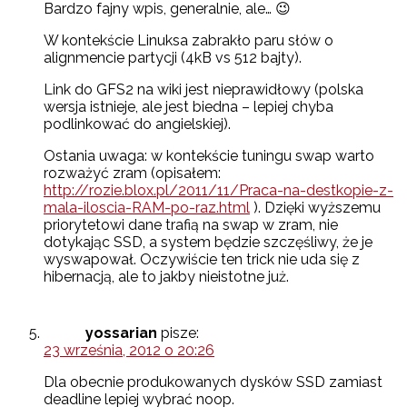
Bardzo fajny wpis, generalnie, ale… 😉
W kontekście Linuksa zabrakło paru słów o
alignmencie partycji (4kB vs 512 bajty).
Link do GFS2 na wiki jest nieprawidłowy (polska
wersja istnieje, ale jest biedna – lepiej chyba
podlinkować do angielskiej).
Ostania uwaga: w kontekście tuningu swap warto
rozważyć zram (opisałem:
http://rozie.blox.pl/2011/11/Praca-na-destkopie-z-
mala-iloscia-RAM-po-raz.html
). Dzięki wyższemu
priorytetowi dane trafią na swap w zram, nie
dotykając SSD, a system będzie szczęśliwy, że je
wyswapował. Oczywiście ten trick nie uda się z
hibernacją, ale to jakby nieistotne już.
yossarian
pisze:
23 września, 2012 o 20:26
Dla obecnie produkowanych dysków SSD zamiast
deadline lepiej wybrać noop.