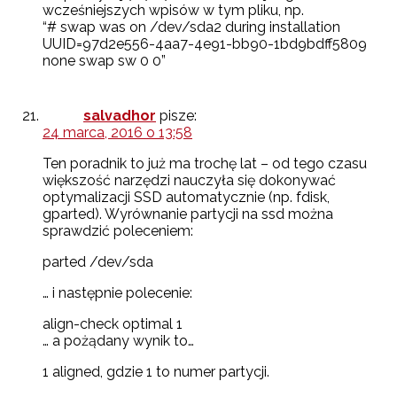
wcześniejszych wpisów w tym pliku, np.
“# swap was on /dev/sda2 during installation
UUID=97d2e556-4aa7-4e91-bb90-1bd9bdff5809
none swap sw 0 0”
salvadhor
pisze:
24 marca, 2016 o 13:58
Ten poradnik to już ma trochę lat – od tego czasu
większość narzędzi nauczyła się dokonywać
optymalizacji SSD automatycznie (np. fdisk,
gparted). Wyrównanie partycji na ssd można
sprawdzić poleceniem:
parted /dev/sda
… i następnie polecenie:
align-check optimal 1
… a pożądany wynik to…
1 aligned, gdzie 1 to numer partycji.