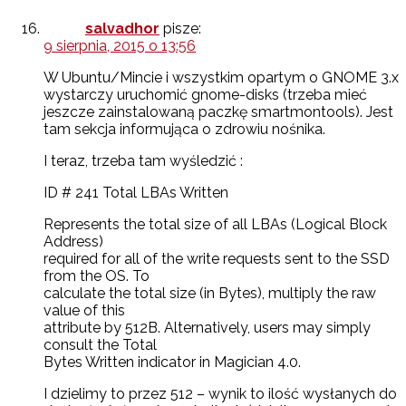
salvadhor
pisze:
9 sierpnia, 2015 o 13:56
W Ubuntu/Mincie i wszystkim opartym o GNOME 3.x
wystarczy uruchomić gnome-disks (trzeba mieć
jeszcze zainstalowaną paczkę smartmontools). Jest
tam sekcja informująca o zdrowiu nośnika.
I teraz, trzeba tam wyśledzić :
ID # 241 Total LBAs Written
Represents the total size of all LBAs (Logical Block
Address)
required for all of the write requests sent to the SSD
from the OS. To
calculate the total size (in Bytes), multiply the raw
value of this
attribute by 512B. Alternatively, users may simply
consult the Total
Bytes Written indicator in Magician 4.0.
I dzielimy to przez 512 – wynik to ilość wysłanych do