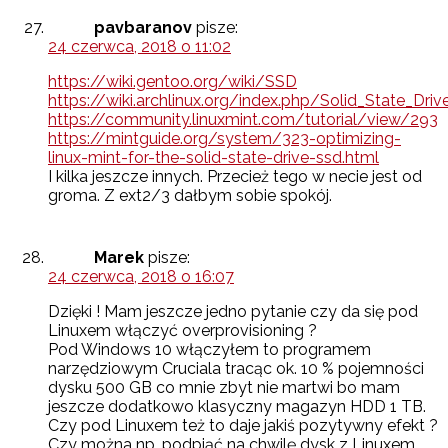
pavbaranov
pisze:
24 czerwca, 2018 o 11:02
https://wiki.gentoo.org/wiki/SSD
https://wiki.archlinux.org/index.php/Solid_State_Driv
https://community.linuxmint.com/tutorial/view/293
https://mintguide.org/system/323-optimizing-
linux-mint-for-the-solid-state-drive-ssd.html
I kilka jeszcze innych. Przecież tego w necie jest od
groma. Z ext2/3 dałbym sobie spokój.
Marek
pisze:
24 czerwca, 2018 o 16:07
Dzięki ! Mam jeszcze jedno pytanie czy da się pod
Linuxem włączyć overprovisioning ?
Pod Windows 10 włączyłem to programem
narzędziowym Cruciala tracąc ok. 10 % pojemności
dysku 500 GB co mnie zbyt nie martwi bo mam
jeszcze dodatkowo klasyczny magazyn HDD 1 TB.
Czy pod Linuxem też to daje jakiś pozytywny efekt ?
Czy można np. podpiąć na chwilę dysk z Linuxem