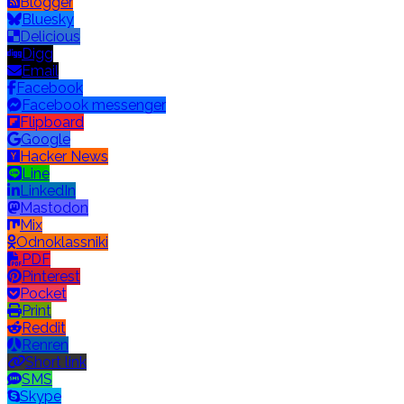
Blogger
Bluesky
Delicious
Digg
Email
Facebook
Facebook messenger
Flipboard
Google
Hacker News
Line
LinkedIn
Mastodon
Mix
Odnoklassniki
PDF
Pinterest
Pocket
Print
Reddit
Renren
Short link
SMS
Skype