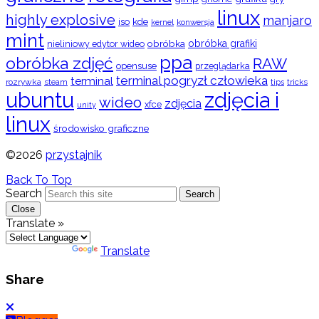
linux
highly explosive
manjaro
iso
kde
konwersja
kernel
mint
obróbka
obróbka grafiki
nieliniowy edytor wideo
ppa
obróbka zdjęć
RAW
opensuse
przeglądarka
terminal pogryzł człowieka
terminal
rozrywka
steam
tips
tricks
ubuntu
zdjęcia i
wideo
zdjęcia
xfce
unity
linux
środowisko graficzne
©2026
przystajnik
Back To Top
Search
Search
Close
Translate »
Powered by
Translate
Share