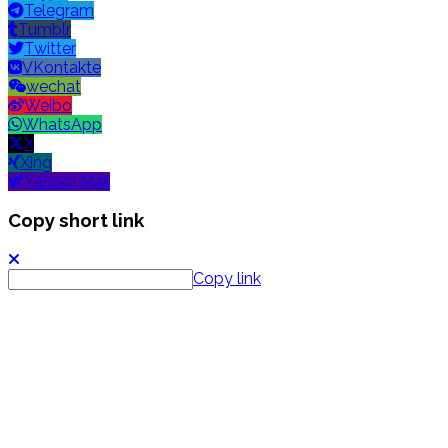
Telegram
Tumblr
Twitter
VKontakte
wechat
Weibo
WhatsApp
X
Xing
Yahoo! Mail
Copy short link
Copy link