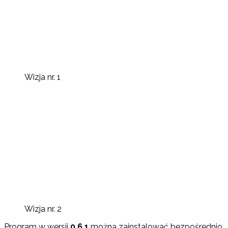
Wizja nr. 1
Wizja nr. 2
Program w wersji
0.6.1
można zainstalować bezpośrednio