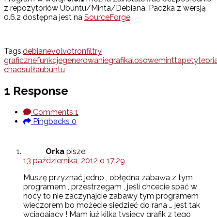
z repozytoriów Ubuntu/Minta/Debiana. Paczka z wersją
0.6.2 dostępna jest na
SourceForge
.
Tags:
debian
evolvotron
filtry
graficzne
funkcje
generowanie
grafika
losowe
mint
tapety
teori
chaosu
tła
ubuntu
1 Response
Comments
1
Pingbacks
0
Orka
pisze:
13 października, 2012 o 17:29
Muszę przyznać jedno , obłędna zabawa z tym
programem , przestrzegam , jeśli chcecie spać w
nocy to nie zaczynajcie zabawy tym programem
wieczorem bo możecie siedzieć do rana … jest tak
wciągający ! Mam już kilka tysięcy grafik z tego