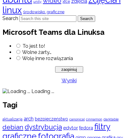
wideo
zdjęcia
xfce
unity
linux
środowisko graficzne
Search
Search
Microsoft Teams dla Linuksa
To jest to!
Wolne żarty…
Wolę inne rozwiązania
Wyniki
Loading ...
Tagi
arch
bezpieczeństwo
aktualizacja
cinnamon
canonical
darktable
filtry
dystrybucja
debian
edytor
fedora
graficzne
fotografia
gimp
grafika
gry
gnome