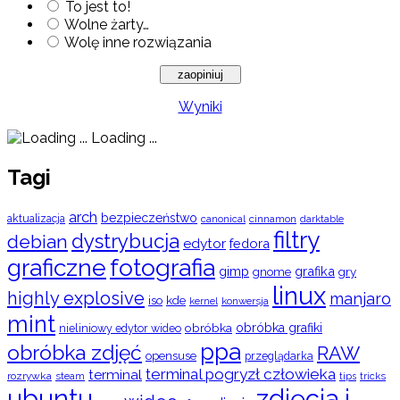
To jest to!
Wolne żarty…
Wolę inne rozwiązania
Wyniki
Loading ...
Tagi
arch
bezpieczeństwo
aktualizacja
cinnamon
canonical
darktable
filtry
dystrybucja
debian
edytor
fedora
graficzne
fotografia
gimp
grafika
gry
gnome
linux
highly explosive
manjaro
iso
kde
konwersja
kernel
mint
obróbka
obróbka grafiki
nieliniowy edytor wideo
ppa
obróbka zdjęć
RAW
opensuse
przeglądarka
terminal pogryzł człowieka
terminal
rozrywka
steam
tips
tricks
ubuntu
zdjęcia i