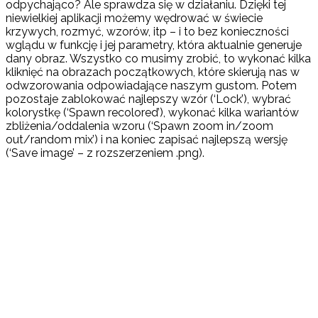
odpychająco? Ale sprawdza się w działaniu. Dzięki tej
niewielkiej aplikacji możemy wędrować w świecie
krzywych, rozmyć, wzorów, itp – i to bez konieczności
wglądu w funkcję i jej parametry, która aktualnie generuje
dany obraz. Wszystko co musimy zrobić, to wykonać kilka
kliknięć na obrazach początkowych, które skierują nas w
odwzorowania odpowiadające naszym gustom. Potem
pozostaje zablokować najlepszy wzór (‘Lock’), wybrać
kolorystkę (‘Spawn recolored’), wykonać kilka wariantów
zbliżenia/oddalenia wzoru (‘Spawn zoom in/zoom
out/random mix’) i na koniec zapisać najlepszą wersję
(‘Save image’ – z rozszerzeniem .png).