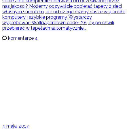
sobie albo kompletnie oderwana od oczekiwanej przez
nas jakości? Możemy oczywiście pobierać tapety z sieci
własnym sumptem, ale od czego mamy nasze wspaniałe
komputery i szybkie programy. Wystarczy
wypróbować Wallpaperdownloader 2.8, by po chwili
przebierać w tapetach automatycznie...
komentarze 4
4 maja, 2017