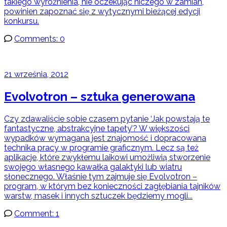
takiego wyróżnienia, nie oczekując niczego w zamian,
powinien zapoznać się z wytycznymi bieżącej edycji
konkursu.
Comments: 0
21 września, 2012
Evolvotron – sztuka generowana
Czy zdawaliście sobie czasem pytanie ‘Jak powstają te
fantastyczne, abstrakcyjne tapety’? W większości
wypadków wymagana jest znajomość i dopracowana
technika pracy w programie graficznym. Lecz są też
aplikacje, które zwykłemu laikowi umożliwią stworzenie
swojego własnego kawałka galaktyki lub wiatru
słonecznego. Właśnie tym zajmuje się Evolvotron –
program, w którym bez konieczności zagłębiania tajników
warstw, masek i innych sztuczek będziemy mogli...
Comment: 1