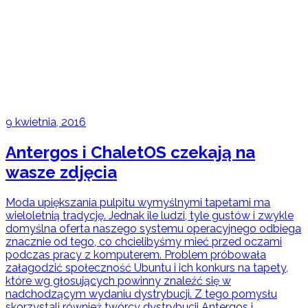
9 kwietnia, 2016
Antergos i ChaletOS czekają na
wasze zdjęcia
Moda upiększania pulpitu wymyślnymi tapetami ma
wieloletnią tradycję. Jednak ile ludzi, tyle gustów i zwykle
domyślna oferta naszego systemu operacyjnego odbiega
znacznie od tego, co chcielibyśmy mieć przed oczami
podczas pracy z komputerem. Problem próbowała
załagodzić społeczność Ubuntu i ich konkurs na tapety,
które wg głosujących powinny znaleźć się w
nadchodzącym wydaniu dystrybucji. Z tego pomysłu
skorzystali również twórcy dystrybucji Antergos i