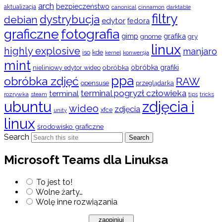
arch
bezpieczeństwo
aktualizacja
cinnamon
canonical
darktable
filtry
dystrybucja
debian
edytor
fedora
graficzne
fotografia
gimp
grafika
gry
gnome
linux
highly explosive
manjaro
iso
kde
konwersja
kernel
mint
obróbka
obróbka grafiki
nieliniowy edytor wideo
ppa
obróbka zdjęć
RAW
opensuse
przeglądarka
terminal pogryzł człowieka
terminal
rozrywka
steam
tips
tricks
ubuntu
zdjęcia i
wideo
zdjęcia
xfce
unity
linux
środowisko graficzne
Search
Search
Microsoft Teams dla Linuksa
To jest to!
Wolne żarty…
Wolę inne rozwiązania