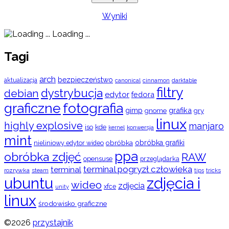
Wyniki
Loading ...
Tagi
arch
bezpieczeństwo
aktualizacja
cinnamon
canonical
darktable
filtry
dystrybucja
debian
edytor
fedora
graficzne
fotografia
gimp
grafika
gry
gnome
linux
highly explosive
manjaro
iso
kde
konwersja
kernel
mint
obróbka
obróbka grafiki
nieliniowy edytor wideo
ppa
obróbka zdjęć
RAW
opensuse
przeglądarka
terminal pogryzł człowieka
terminal
rozrywka
steam
tips
tricks
ubuntu
zdjęcia i
wideo
zdjęcia
xfce
unity
linux
środowisko graficzne
©2026
przystajnik