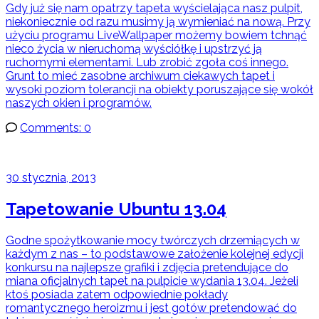
Gdy już się nam opatrzy tapeta wyścielająca nasz pulpit,
niekoniecznie od razu musimy ją wymieniać na nową. Przy
użyciu programu LiveWallpaper możemy bowiem tchnąć
nieco życia w nieruchomą wyściółkę i upstrzyć ją
ruchomymi elementami. Lub zrobić zgoła coś innego.
Grunt to mieć zasobne archiwum ciekawych tapet i
wysoki poziom tolerancji na obiekty poruszające się wokół
naszych okien i programów.
Comments: 0
30 stycznia, 2013
Tapetowanie Ubuntu 13.04
Godne spożytkowanie mocy twórczych drzemiących w
każdym z nas – to podstawowe założenie kolejnej edycji
konkursu na najlepsze grafiki i zdjęcia pretendujące do
miana oficjalnych tapet na pulpicie wydania 13.04. Jeżeli
ktoś posiada zatem odpowiednie pokłady
romantycznego heroizmu i jest gotów pretendować do