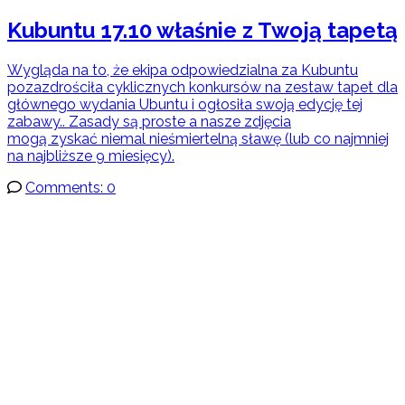
Kubuntu 17.10 właśnie z Twoją tapetą
Wygląda na to, że ekipa odpowiedzialna za Kubuntu
pozazdrościła cyklicznych konkursów na zestaw tapet dla
głównego wydania Ubuntu i ogłosiła swoją edycję tej
zabawy.. Zasady są proste a nasze zdjęcia
mogą zyskać niemal nieśmiertelną sławę (lub co najmniej
na najbliższe 9 miesięcy).
Comments: 0