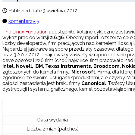
Published date
3 kwietnia, 2012
komentarzy 5
The Linux Fundation
udostępniło kolejne cykliczne zestawie
wykaz prac do wersji
2.6.36
. Obecny raport rozszerza cał
liczby developerów, firm pracujących nad kernelem, ilością 
Najbardziej jaskrawe są spore przedziały czasowe, dlatego z
oraz 3.2.0 z 2012 – najnowszy zawarty w raporcie. Dane prz
developerów i 226 firm (choć najwięcej firm pracowało nad
Intel, Novell, IBM, Texas Instruments, Broadcom, Nok
zgłoszonych do kernela firmy…
Microsoft
. Firma, dla które
zgodność ze swoimi usługami/produktami, ale czyżby Micro
całości zestawienia jest brak… firmy
Canonical
. Twórcy Ubu
dystrybucji i systemu graficznego, kernel pozostawiając inn
Data wydania
Liczba zmian (patches)