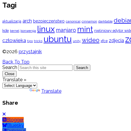
Tagi
debia
arch
bezpieczeństwo
aktualizacja
cinnamon
canonical
darktable
linux
mint
manjaro
kde
nieliniowy edytor wid
konwersja
kernel
ubuntu
z
wideo
człowieka
zdjęcia
xfce
tips
tricks
unity
©2026
przystajnik
Back To Top
Search
Search
Close
Translate »
Powered by
Translate
Share
Blogger
Bluesky
Delicious