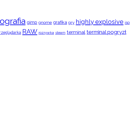
ografia
highly explosive
gimp
grafika
gry
iso
gnome
RAW
terminal pogryzł
terminal
rzeglądarka
rozrywka
steam