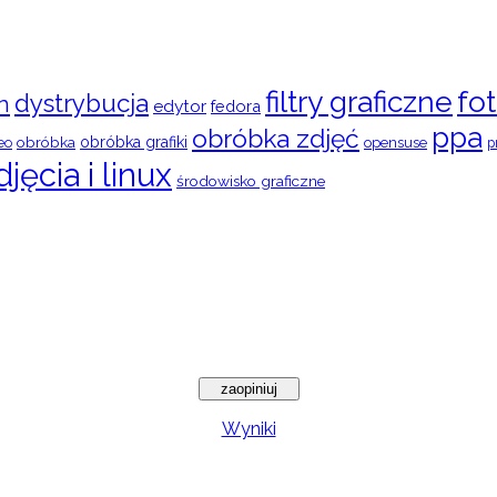
filtry graficzne
fot
dystrybucja
n
edytor
fedora
ppa
obróbka zdjęć
obróbka
obróbka grafiki
eo
opensuse
p
djęcia i linux
środowisko graficzne
Wyniki