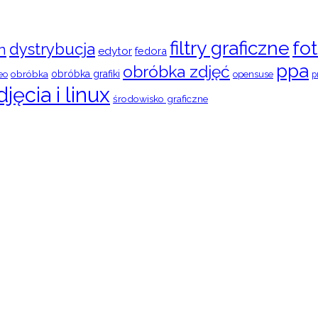
filtry graficzne
fot
dystrybucja
n
edytor
fedora
ppa
obróbka zdjęć
obróbka
obróbka grafiki
eo
opensuse
p
djęcia i linux
środowisko graficzne