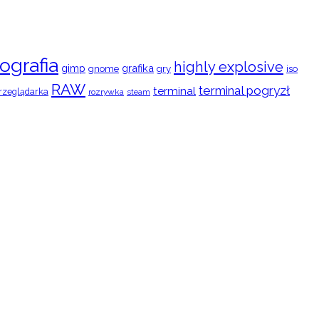
ografia
highly explosive
gimp
grafika
gry
iso
gnome
RAW
terminal pogryzł
terminal
rzeglądarka
rozrywka
steam