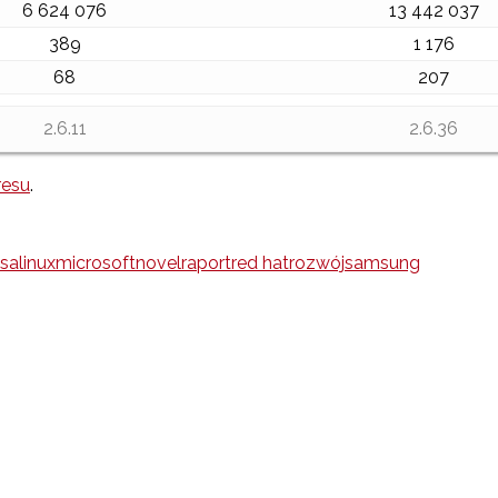
6 624 076
13 442 037
389
1 176
68
207
2.6.11
2.6.36
resu
.
ksa
linux
microsoft
novel
raport
red hat
rozwój
samsung