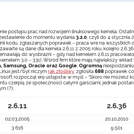
nie postępu prac nad rozwojem linuksowego kernela. Ostatni 
e zestawienie do momentu wydania
3.2.0
, czyli do 4 stycznia
linii kodu, zgłaszanych poprawek – praca wre na wszystkich o
awarte są dane dla kernela 2.6.11 z 2005 roku, kolejno 2.6.3
emawiają do wyobraźni – gdy nad kernelem 2.6.11 pracowało 3
 kernelem 3.0 – 331). Wśród firm które mają największy wkł
ia, Samsung, Oracle oraz Google
.
Ogromną
niespodzianką 
j Linux jest/był niczym
rak złośliwy
, zgłosiła
688
poprawek co
soft rozpoczął erę ustępstw w myśl – ‘Skoro nie możesz ko
ntu czerpią ze społeczności całymi garściami, jednak postano
ym (?).
2.6.11
2.6.36
02.03.2005
20.10.2010
3 616
9 501