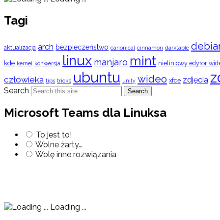
Tagi
debia
arch
bezpieczeństwo
aktualizacja
cinnamon
canonical
darktable
linux
mint
manjaro
kde
nieliniowy edytor wid
konwersja
kernel
ubuntu
z
wideo
człowieka
zdjęcia
xfce
tips
tricks
unity
Search
Search
Microsoft Teams dla Linuksa
To jest to!
Wolne żarty…
Wolę inne rozwiązania
Loading ...