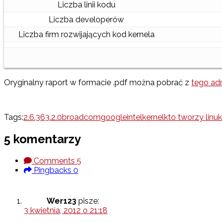
Liczba linii kodu
Liczba developerów
Liczba firm rozwijających kod kernela
Oryginalny raport w formacie .pdf można pobrać z
tego ad
Tags:
2.6.36
3.2.0
broadcom
google
intel
kernel
kto tworzy linu
5 komentarzy
Comments
5
Pingbacks
0
Wer123
pisze:
3 kwietnia, 2012 o 21:18