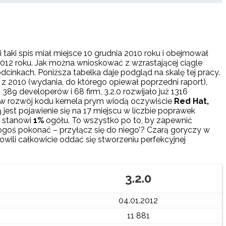
taki spis miał miejsce 10 grudnia 2010 roku i obejmował
 2012 roku. Jak można wnioskować z wzrastającej ciągle
dcinkach. Poniższa tabelka daje podgląd na skalę tej pracy.
6 z 2010 (wydania, do którego opiewał poprzedni raport),
89 developerów i 68 firm, 3.2.0 rozwijało już 1316
ad w rozwój kodu kernela prym wiodą oczywiście
Red Hat,
jest pojawienie się na 17 miejscu w liczbie poprawek
 stanowi
1%
ogółu. To wszystko po to, by zapewnić
goś pokonać – przyłącz się do niego’? Czarą goryczy w
wili całkowicie oddać się stworzeniu perfekcyjnej
3.2.0
04.01.2012
11 881