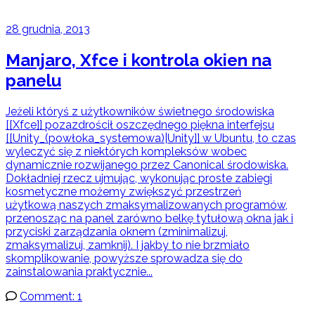
28 grudnia, 2013
Manjaro, Xfce i kontrola okien na
panelu
Jeżeli któryś z użytkowników świetnego środowiska
[[Xfce]] pozazdrościł oszczędnego piękna interfejsu
[[Unity_(powłoka_systemowa)|Unity]] w Ubuntu, to czas
wyleczyć się z niektórych kompleksów wobec
dynamicznie rozwijanego przez Canonical środowiska.
Dokładniej rzecz ujmując, wykonując proste zabiegi
kosmetyczne możemy zwiększyć przestrzeń
użytkową naszych zmaksymalizowanych programów,
przenosząc na panel zarówno belkę tytułową okna jak i
przyciski zarządzania oknem (zminimalizuj,
zmaksymalizuj, zamknij). I jakby to nie brzmiało
skomplikowanie, powyższe sprowadza się do
zainstalowania praktycznie...
Comment: 1