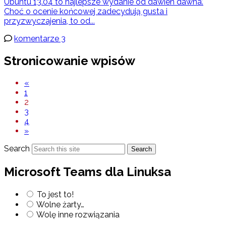
Ubuntu 13.04 to najlepsze wydanie od dawien dawna’.
Choć o ocenie końcowej zadecydują gusta i
przyzwyczajenia, to od...
komentarze 3
Stronicowanie wpisów
«
1
2
3
4
»
Search
Search
Microsoft Teams dla Linuksa
To jest to!
Wolne żarty…
Wolę inne rozwiązania