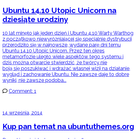
Ubuntu 14.10 Utopic Unicorn na
dziesiąte urodziny
10 lat minęło jak jeden dzień i Ubuntu 4.10 Warty Warthog
z początkowo niewyróżniającej się specjalnie dystrybucji
przerodziło się w najnowsze, wydane parę dni temu
Ubuntu 14.10 Utopic Unicorn. Przez ten okres
metamorfozie uległo wiele aspektów tego systemu i
dziś można otwarcie stwierdzić, że twórcy nie
boją się poszukiwać i wdrażać własnej wizji na działanie,
wygląd i zachowanie Ubuntu. Nie zawsze daje to dobre
wyniki, nie zawsze podoba...
Comment: 1
14 września, 2014
Kup pan temat na ubuntuthemes.org