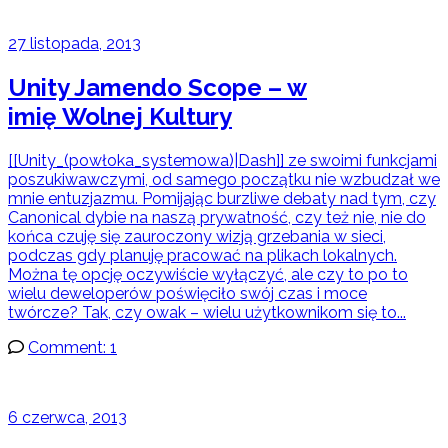
27 listopada, 2013
Unity Jamendo Scope – w
imię Wolnej Kultury
[[Unity_(powłoka_systemowa)|Dash]] ze swoimi funkcjami
poszukiwawczymi, od samego początku nie wzbudzał we
mnie entuzjazmu. Pomijając burzliwe debaty nad tym, czy
Canonical dybie na naszą prywatność, czy też nie, nie do
końca czuję się zauroczony wizją grzebania w sieci,
podczas gdy planuję pracować na plikach lokalnych.
Można tę opcję oczywiście wyłączyć, ale czy to po to
wielu deweloperów poświęciło swój czas i moce
twórcze? Tak, czy owak – wielu użytkownikom się to...
Comment: 1
6 czerwca, 2013