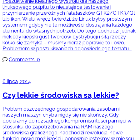
Poszukiwanie idealnego wystroju dla naszego
linuksowego pulpitu to nieustające testowanie i
przymierzanie przeróżnych fatałaszków GTK2/GTK3/Qt
lub ikon. Wielu wręcz twierdzi, że Linux byłby prostszym
systemem gdyby nie te możliwości dostrajania każdego
elementu do własnych potrzeb. Do tego dochodzi jednak
niekiedy kiepski gust twórców dystrybucji i siłą rzeczy
kółko się zamyka – musimy nieraz poprawić to i owo.
Problemem w poszukiwaniach odpowiedniego tematu...
Comments: 0
6 lipca, 2014
Czy lekkie środowiska są lekkie?
Problem oszczędnego gospodarowania zasobami
naszych maszyn chyba nigdy się nie skończy. Gdy
docieramy do rozsądnego kompromisu ilości pamięci w
stosunku do zapotrzebowania na RAM naszego
środowiska graficznego, nadchodzi rewolucja, nowe
funkcje, nowe możliwości i ponownie jesteśmy w miejscu,