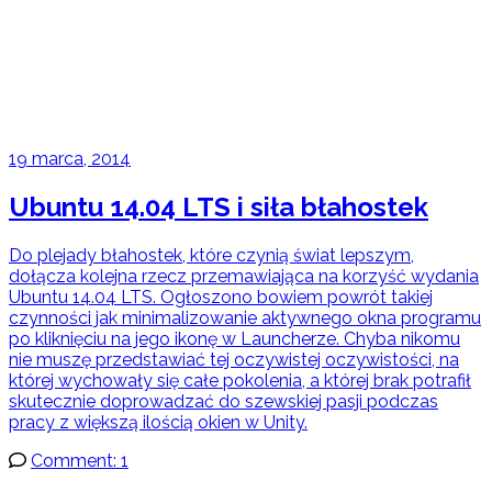
19 marca, 2014
Ubuntu 14.04 LTS i siła błahostek
Do plejady błahostek, które czynią świat lepszym,
dołącza kolejna rzecz przemawiająca na korzyść wydania
Ubuntu 14.04 LTS. Ogłoszono bowiem powrót takiej
czynności jak minimalizowanie aktywnego okna programu
po kliknięciu na jego ikonę w Launcherze. Chyba nikomu
nie muszę przedstawiać tej oczywistej oczywistości, na
której wychowały się całe pokolenia, a której brak potrafił
skutecznie doprowadzać do szewskiej pasji podczas
pracy z większą ilością okien w Unity.
Comment: 1