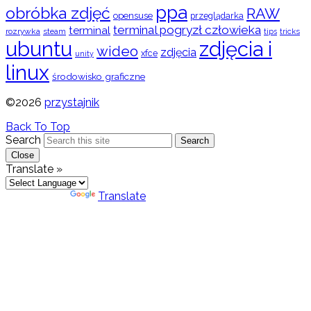
ppa
obróbka zdjęć
RAW
opensuse
przeglądarka
terminal pogryzł człowieka
terminal
rozrywka
steam
tips
tricks
ubuntu
zdjęcia i
wideo
zdjęcia
xfce
unity
linux
środowisko graficzne
©2026
przystajnik
Back To Top
Search
Search
Close
Translate »
Powered by
Translate