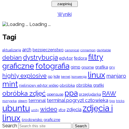
Wyniki
Loading ...
Tagi
arch
bezpieczeństwo
aktualizacja
cinnamon
canonical
darktable
filtry
dystrybucja
debian
edytor
fedora
graficzne
fotografia
gimp
grafika
gry
gnome
linux
highly explosive
manjaro
iso
kde
konwersja
kernel
mint
obróbka
obróbka grafiki
nieliniowy edytor wideo
ppa
obróbka zdjęć
RAW
opensuse
przeglądarka
terminal pogryzł człowieka
terminal
rozrywka
steam
tips
tricks
ubuntu
zdjęcia i
wideo
zdjęcia
xfce
unity
linux
środowisko graficzne
Search
Search