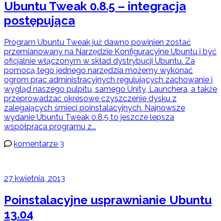
Ubuntu Tweak 0.8.5 – integracja
postępująca
Program Ubuntu Tweak już dawno powinien zostać
przemianowany na Narzędzie Konfiguracyjne Ubuntu i być
oficjalnie włączonym w skład dystrybucji Ubuntu. Za
pomocą tego jednego narzędzia możemy wykonać
ogrom prac administracyjnych regulujących zachowanie i
wygląd naszego pulpitu, samego Unity, Launchera, a także
przeprowadzać okresowe czyszczenie dysku z
zalegających śmieci poinstalacyjnych. Najnowsze
wydanie Ubuntu Tweak 0.8.5 to jeszcze lepsza
współpraca programu z...
komentarze 3
27 kwietnia, 2013
Poinstalacyjne usprawnianie Ubuntu
13.04