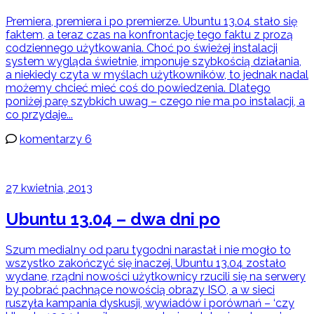
Premiera, premiera i po premierze. Ubuntu 13.04 stało się
faktem, a teraz czas na konfrontację tego faktu z prozą
codziennego użytkowania. Choć po świeżej instalacji
system wygląda świetnie, imponuje szybkością działania,
a niekiedy czyta w myślach użytkowników, to jednak nadal
możemy chcieć mieć coś do powiedzenia. Dlatego
poniżej parę szybkich uwag – czego nie ma po instalacji, a
co przydaje...
komentarzy 6
27 kwietnia, 2013
Ubuntu 13.04 – dwa dni po
Szum medialny od paru tygodni narastał i nie mogło to
wszystko zakończyć się inaczej. Ubuntu 13.04 zostało
wydane, rządni nowości użytkownicy rzucili się na serwery
by pobrać pachnące nowością obrazy ISO, a w sieci
ruszyła kampania dyskusji, wywiadów i porównań – ‘czy