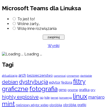
Microsoft Teams dla Linuksa
To jest to!
Wolne żarty…
Wolę inne rozwiązania
Wyniki
Loading ...
Tagi
arch
bezpieczeństwo
aktualizacja
cinnamon
canonical
darktable
filtry
dystrybucja
debian
edytor
fedora
graficzne
fotografia
gimp
grafika
gry
gnome
linux
highly explosive
manjaro
iso
kde
konwersja
kernel
mint
obróbka
obróbka grafiki
nieliniowy edytor wideo