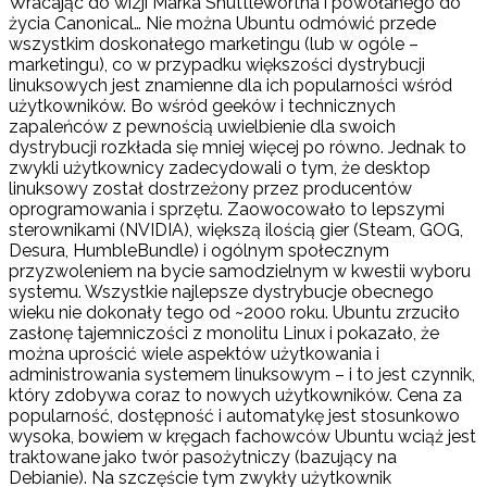
Wracając do wizji Marka Shuttlewortha i powołanego do
życia Canonical… Nie można Ubuntu odmówić przede
wszystkim doskonałego marketingu (lub w ogóle –
marketingu), co w przypadku większości dystrybucji
linuksowych jest znamienne dla ich popularności wśród
użytkowników. Bo wśród geeków i technicznych
zapaleńców z pewnością uwielbienie dla swoich
dystrybucji rozkłada się mniej więcej po równo. Jednak to
zwykli użytkownicy zadecydowali o tym, że desktop
linuksowy został dostrzeżony przez producentów
oprogramowania i sprzętu. Zaowocowało to lepszymi
sterownikami (NVIDIA), większą ilością gier (Steam, GOG,
Desura, HumbleBundle) i ogólnym społecznym
przyzwoleniem na bycie samodzielnym w kwestii wyboru
systemu. Wszystkie najlepsze dystrybucje obecnego
wieku nie dokonały tego od ~2000 roku. Ubuntu zrzuciło
zasłonę tajemniczości z monolitu Linux i pokazało, że
można uprościć wiele aspektów użytkowania i
administrowania systemem linuksowym – i to jest czynnik,
który zdobywa coraz to nowych użytkowników. Cena za
popularność, dostępność i automatykę jest stosunkowo
wysoka, bowiem w kręgach fachowców Ubuntu wciąż jest
traktowane jako twór pasożytniczy (bazujący na
Debianie). Na szczęście tym zwykły użytkownik