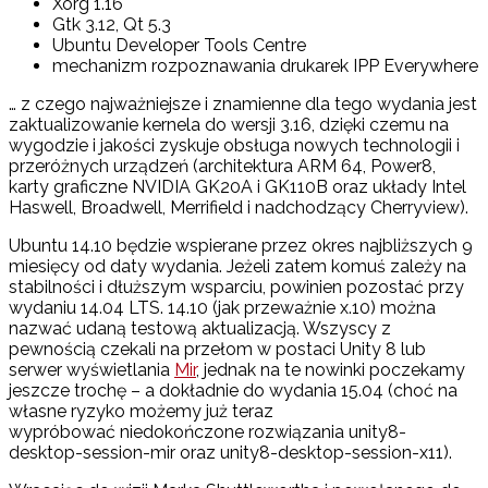
Xorg 1.16
Gtk 3.12, Qt 5.3
Ubuntu Developer Tools Centre
mechanizm rozpoznawania drukarek IPP Everywhere
… z czego najważniejsze i znamienne dla tego wydania jest
zaktualizowanie kernela do wersji 3.16, dzięki czemu na
wygodzie i jakości zyskuje obsługa nowych technologii i
przeróżnych urządzeń (architektura ARM 64, Power8,
karty graficzne NVIDIA GK20A i GK110B oraz układy Intel
Haswell, Broadwell, Merrifield i nadchodzący Cherryview).
Ubuntu 14.10 będzie wspierane przez okres najbliższych 9
miesięcy od daty wydania. Jeżeli zatem komuś zależy na
stabilności i dłuższym wsparciu, powinien pozostać przy
wydaniu 14.04 LTS. 14.10 (jak przeważnie x.10) można
nazwać udaną testową aktualizacją. Wszyscy z
pewnością czekali na przełom w postaci Unity 8 lub
serwer wyświetlania
Mir
, jednak na te nowinki poczekamy
jeszcze trochę – a dokładnie do wydania 15.04 (choć na
własne ryzyko możemy już teraz
wypróbować niedokończone rozwiązania unity8-
desktop-session-mir oraz unity8-desktop-session-x11).