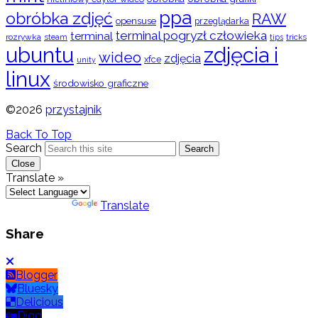
ppa
obróbka zdjęć
RAW
opensuse
przeglądarka
terminal pogryzł człowieka
terminal
rozrywka
steam
tips
tricks
ubuntu
zdjęcia i
wideo
zdjęcia
xfce
unity
linux
środowisko graficzne
©2026
przystajnik
Back To Top
Search
Search
Close
Translate »
Powered by
Translate
Share
Blogger
Bluesky
Delicious
Digg