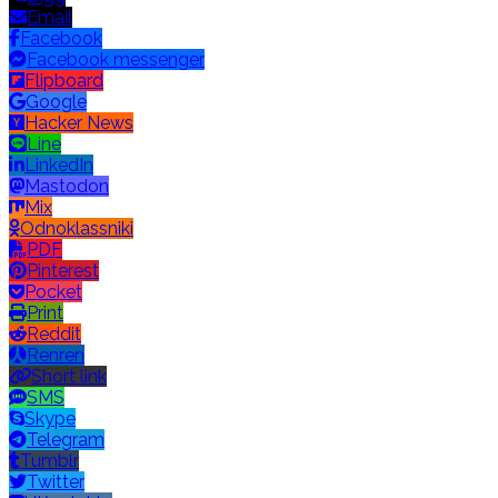
Email
Facebook
Facebook messenger
Flipboard
Google
Hacker News
Line
LinkedIn
Mastodon
Mix
Odnoklassniki
PDF
Pinterest
Pocket
Print
Reddit
Renren
Short link
SMS
Skype
Telegram
Tumblr
Twitter