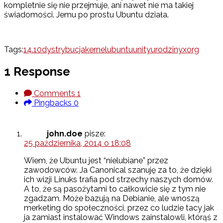
kompletnie się nie przejmuje, ani nawet nie ma takiej
świadomości. Jemu po prostu Ubuntu działa.
Tags:
14.10
dystrybucja
kernel
ubuntu
unity
urodziny
xorg
1 Response
Comments
1
Pingbacks
0
john.doe
pisze:
25 października, 2014 o 18:08
Wiem, że Ubuntu jest “nielubiane” przez
zawodowców. Ja Canonical szanuję za to, że dzięki
ich wizji Linuks trafia pod strzechy naszych domów.
A to, że są pasożytami to całkowicie się z tym nie
zgadzam. Może bazują na Debianie, ale wnoszą
merketing do społeczności, przez co ludzie tacy jak
ja zamiast instalować Windows zainstalowli, którąś z