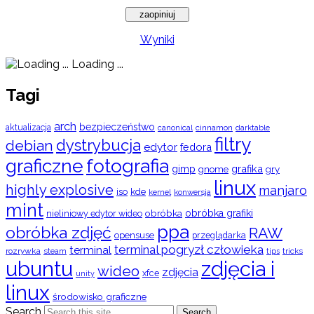
Wyniki
Loading ...
Tagi
arch
bezpieczeństwo
aktualizacja
cinnamon
canonical
darktable
filtry
dystrybucja
debian
edytor
fedora
graficzne
fotografia
gimp
grafika
gry
gnome
linux
highly explosive
manjaro
iso
kde
konwersja
kernel
mint
obróbka
obróbka grafiki
nieliniowy edytor wideo
ppa
obróbka zdjęć
RAW
opensuse
przeglądarka
terminal pogryzł człowieka
terminal
rozrywka
steam
tips
tricks
ubuntu
zdjęcia i
wideo
zdjęcia
xfce
unity
linux
środowisko graficzne
Search
Search