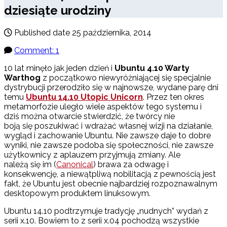
dziesiąte urodziny
Published date
25 października, 2014
Comment: 1
10 lat minęło jak jeden dzień i
Ubuntu 4.10 Warty
Warthog
z początkowo niewyróżniającej się specjalnie
dystrybucji przerodziło się w najnowsze, wydane parę dni
temu
Ubuntu 14.10 Utopic Unicorn
. Przez ten okres
metamorfozie uległo wiele aspektów tego systemu i
dziś można otwarcie stwierdzić, że twórcy nie
boją się poszukiwać i wdrażać własnej wizji na działanie,
wygląd i zachowanie Ubuntu. Nie zawsze daje to dobre
wyniki, nie zawsze podoba się społeczności, nie zawsze
użytkownicy z aplauzem przyjmują zmiany. Ale
należą się im (
Canonical
) brawa za odwagę i
konsekwencję, a niewątpliwą nobilitacją z pewnością jest
fakt, że Ubuntu jest obecnie najbardziej rozpoznawalnym
desktopowym produktem linuksowym.
Ubuntu 14.10 podtrzymuje tradycję „nudnych” wydań z
serii x.10. Bowiem to z serii x.04 pochodzą wszystkie