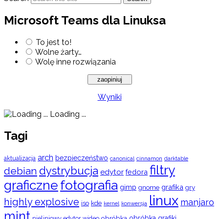
Microsoft Teams dla Linuksa
To jest to!
Wolne żarty…
Wolę inne rozwiązania
Wyniki
Loading ...
Tagi
arch
bezpieczeństwo
aktualizacja
cinnamon
canonical
darktable
filtry
dystrybucja
debian
edytor
fedora
graficzne
fotografia
gimp
grafika
gry
gnome
linux
highly explosive
manjaro
iso
kde
konwersja
kernel
mint
obróbka
obróbka grafiki
nieliniowy edytor wideo