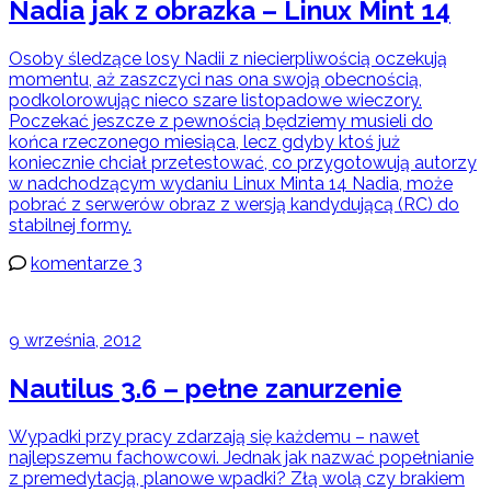
Nadia jak z obrazka – Linux Mint 14
Osoby śledzące losy Nadii z niecierpliwością oczekują
momentu, aż zaszczyci nas ona swoją obecnością,
podkolorowując nieco szare listopadowe wieczory.
Poczekać jeszcze z pewnością będziemy musieli do
końca rzeczonego miesiąca, lecz gdyby ktoś już
koniecznie chciał przetestować, co przygotowują autorzy
w nadchodzącym wydaniu Linux Minta 14 Nadia, może
pobrać z serwerów obraz z wersją kandydującą (RC) do
stabilnej formy.
komentarze 3
9 września, 2012
Nautilus 3.6 – pełne zanurzenie
Wypadki przy pracy zdarzają się każdemu – nawet
najlepszemu fachowcowi. Jednak jak nazwać popełnianie
z premedytacją, planowe wpadki? Złą wolą czy brakiem