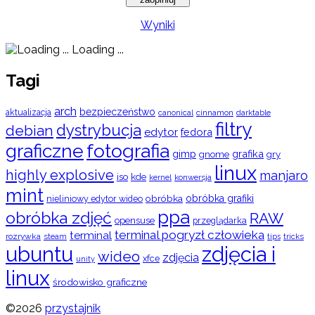
Wyniki
Loading ...
Tagi
arch
bezpieczeństwo
aktualizacja
cinnamon
canonical
darktable
filtry
dystrybucja
debian
edytor
fedora
graficzne
fotografia
gimp
grafika
gry
gnome
linux
highly explosive
manjaro
iso
kde
konwersja
kernel
mint
obróbka
obróbka grafiki
nieliniowy edytor wideo
ppa
obróbka zdjęć
RAW
opensuse
przeglądarka
terminal pogryzł człowieka
terminal
rozrywka
steam
tips
tricks
ubuntu
zdjęcia i
wideo
zdjęcia
xfce
unity
linux
środowisko graficzne
©2026
przystajnik