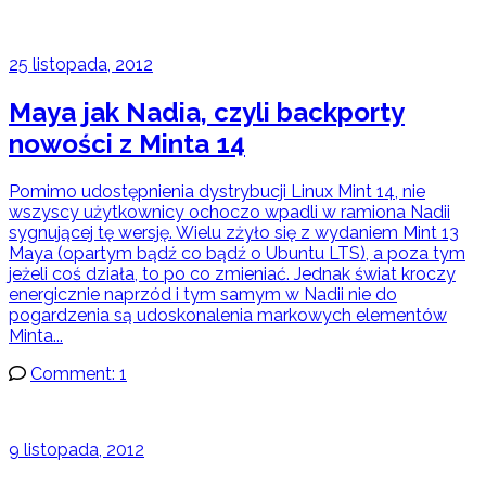
25 listopada, 2012
Maya jak Nadia, czyli backporty
nowości z Minta 14
Pomimo udostępnienia dystrybucji Linux Mint 14, nie
wszyscy użytkownicy ochoczo wpadli w ramiona Nadii
sygnującej tę wersję. Wielu zżyło się z wydaniem Mint 13
Maya (opartym bądź co bądź o Ubuntu LTS), a poza tym
jeżeli coś działa, to po co zmieniać. Jednak świat kroczy
energicznie naprzód i tym samym w Nadii nie do
pogardzenia są udoskonalenia markowych elementów
Minta...
Comment: 1
9 listopada, 2012