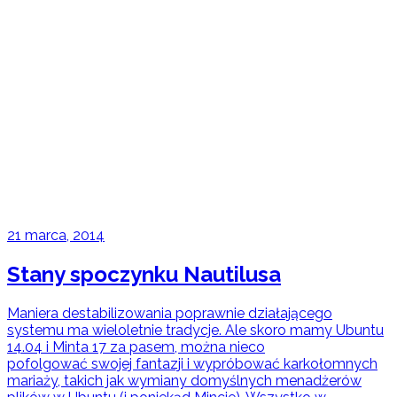
21 marca, 2014
Stany spoczynku Nautilusa
Maniera destabilizowania poprawnie działającego
systemu ma wieloletnie tradycje. Ale skoro mamy Ubuntu
14.04 i Minta 17 za pasem, można nieco
pofolgować swojej fantazji i wypróbować karkołomnych
mariaży, takich jak wymiany domyślnych menadżerów