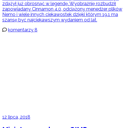
zdążył już obrosnąć w legendę. Wyobraźnię rozbudził
zapowiadany Cinnamon 4.0, odciążony menedżer plików
Nemo i wiele innych ciekawostek dzięki którym 19.1 ma
szansę być najciekawszym wydaniem od lat.
komentarzy 8
12 lipca, 2018