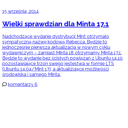
15 września, 2014
Wielki sprawdzian dla Minta 17.1
Nadchodzące wydanie dystrybucji Mint otrzymało
sympatyczną nazwę kodową Rebecca. Będzie to
jednocześnie pierwsza aktualizacja w nowym cyklu
wydawniczym – zamiast Minta 18 otrzymamy Minta 17.1.
Będzie to wydanie bez ścisłych powiązań z Ubuntu 14.10,
pozostawiające trzon swego jestestwa w formie LTS
(Ubuntu 14.04/Mint 17), a aktualizujące możliwości
środowiska i samego Minta.
komentarzy 6