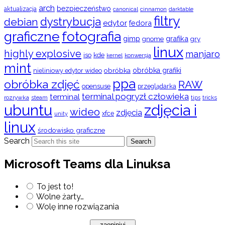
arch
bezpieczeństwo
aktualizacja
cinnamon
canonical
darktable
filtry
dystrybucja
debian
edytor
fedora
graficzne
fotografia
gimp
grafika
gry
gnome
linux
highly explosive
manjaro
iso
kde
konwersja
kernel
mint
obróbka
obróbka grafiki
nieliniowy edytor wideo
ppa
obróbka zdjęć
RAW
opensuse
przeglądarka
terminal pogryzł człowieka
terminal
rozrywka
steam
tips
tricks
ubuntu
zdjęcia i
wideo
zdjęcia
xfce
unity
linux
środowisko graficzne
Search
Search
Microsoft Teams dla Linuksa
To jest to!
Wolne żarty…
Wolę inne rozwiązania