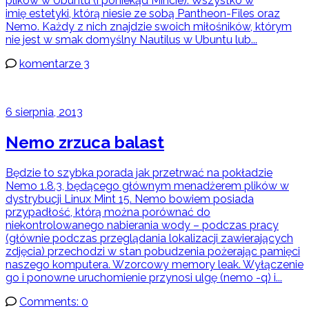
plików w Ubuntu (i poniekąd Mincie). Wszystko w
imię estetyki, którą niesie ze sobą Pantheon-Files oraz
Nemo. Każdy z nich znajdzie swoich miłośników, którym
nie jest w smak domyślny Nautilus w Ubuntu lub...
komentarze 3
6 sierpnia, 2013
Nemo zrzuca balast
Będzie to szybka porada jak przetrwać na pokładzie
Nemo 1.8.3, będącego głównym menadżerem plików w
dystrybucji Linux Mint 15. Nemo bowiem posiada
przypadłość, którą można porównać do
niekontrolowanego nabierania wody – podczas pracy
(głównie podczas przeglądania lokalizacji zawierających
zdjęcia) przechodzi w stan pobudzenia pożerając pamięci
naszego komputera. Wzorcowy memory leak. Wyłączenie
go i ponowne uruchomienie przynosi ulgę (nemo -q) i...
Comments: 0