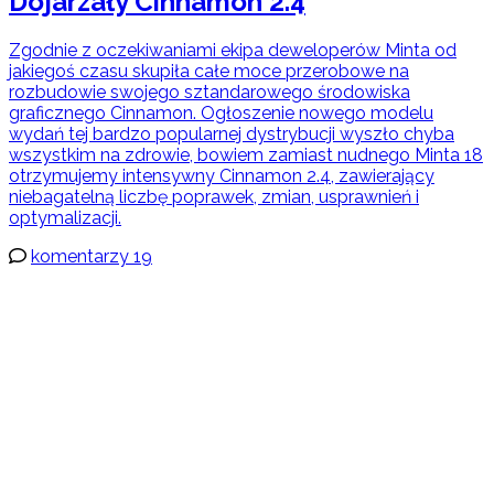
Dojarzały Cinnamon 2.4
Zgodnie z oczekiwaniami ekipa deweloperów Minta od
jakiegoś czasu skupiła całe moce przerobowe na
rozbudowie swojego sztandarowego środowiska
graficznego Cinnamon. Ogłoszenie nowego modelu
wydań tej bardzo popularnej dystrybucji wyszło chyba
wszystkim na zdrowie, bowiem zamiast nudnego Minta 18
otrzymujemy intensywny Cinnamon 2.4, zawierający
niebagatelną liczbę poprawek, zmian, usprawnień i
optymalizacji.
komentarzy 19