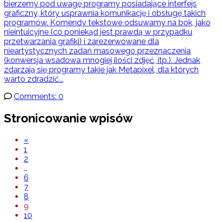
bierzemy pod uwagę programy posiadające interfejs
graficzny, który usprawnia komunikację i obsługę takich
programów. Komendy tekstowe odsuwamy na bok, jako
nieintuicyjne (co poniekąd jest prawdą w przypadku
przetwarzania grafiki) i zarezerwowane dla
nieartystycznych zadań masowego przeznaczenia
(konwersja wsadowa mnogiej ilości zdjęć, itp.). Jednak
zdarzają się programy takie jak Metapixel, dla których
warto zdradzić...
Comments: 0
Stronicowanie wpisów
«
1
2
…
6
7
8
9
10