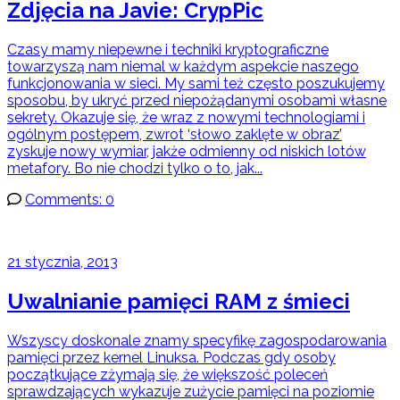
Zdjęcia na Javie: CrypPic
Czasy mamy niepewne i techniki kryptograficzne
towarzyszą nam niemal w każdym aspekcie naszego
funkcjonowania w sieci. My sami też często poszukujemy
sposobu, by ukryć przed niepożądanymi osobami własne
sekrety. Okazuje się, że wraz z nowymi technologiami i
ogólnym postępem, zwrot ‘słowo zaklęte w obraz’
zyskuje nowy wymiar, jakże odmienny od niskich lotów
metafory. Bo nie chodzi tylko o to, jak...
Comments: 0
21 stycznia, 2013
Uwalnianie pamięci RAM z śmieci
Wszyscy doskonale znamy specyfikę zagospodarowania
pamięci przez kernel Linuksa. Podczas gdy osoby
początkujące zżymają się, że większość poleceń
sprawdzających wykazuje zużycie pamięci na poziomie