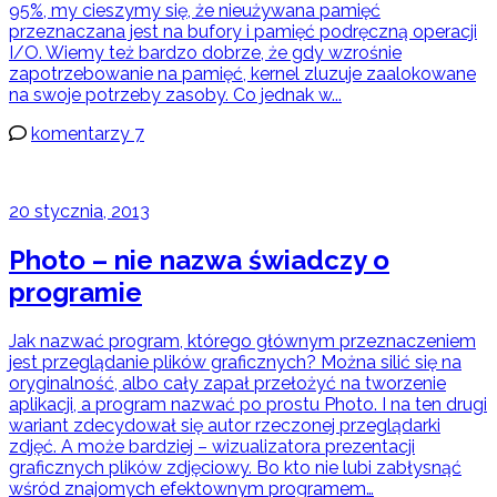
95%, my cieszymy się, że nieużywana pamięć
przeznaczana jest na bufory i pamięć podręczną operacji
I/O. Wiemy też bardzo dobrze, że gdy wzrośnie
zapotrzebowanie na pamięć, kernel zluzuje zaalokowane
na swoje potrzeby zasoby. Co jednak w...
komentarzy 7
20 stycznia, 2013
Photo – nie nazwa świadczy o
programie
Jak nazwać program, którego głównym przeznaczeniem
jest przeglądanie plików graficznych? Można silić się na
oryginalność, albo cały zapał przełożyć na tworzenie
aplikacji, a program nazwać po prostu Photo. I na ten drugi
wariant zdecydował się autor rzeczonej przeglądarki
zdjęć. A może bardziej – wizualizatora prezentacji
graficznych plików zdjęciowy. Bo kto nie lubi zabłysnąć
wśród znajomych efektownym programem…