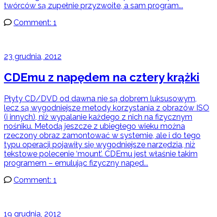
twórców są zupełnie przyzwoite, a sam program...
Comment: 1
23 grudnia, 2012
CDEmu z napędem na cztery krążki
Płyty CD/DVD od dawna nie są dobrem luksusowym,
lecz są wygodniejsze metody korzystania z obrazów ISO
(i innych), niż wypalanie każdego z nich na fizycznym
nośniku. Metodą jeszcze z ubiegłego wieku można
rzeczony obraz zamontować w systemie, ale i do tego
typu operacji pojawiły się wygodniejsze narzędzia, niż
tekstowe polecenie ‘mount’. CDEmu jest właśnie takim
programem – emulując fizyczny napęd...
Comment: 1
19 grudnia, 2012