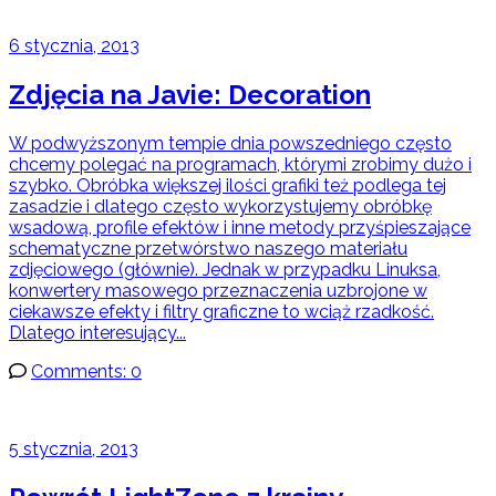
6 stycznia, 2013
Zdjęcia na Javie: Decoration
W podwyższonym tempie dnia powszedniego często
chcemy polegać na programach, którymi zrobimy dużo i
szybko. Obróbka większej ilości grafiki też podlega tej
zasadzie i dlatego często wykorzystujemy obróbkę
wsadową, profile efektów i inne metody przyśpieszające
schematyczne przetwórstwo naszego materiału
zdjęciowego (głównie). Jednak w przypadku Linuksa,
konwertery masowego przeznaczenia uzbrojone w
ciekawsze efekty i filtry graficzne to wciąż rzadkość.
Dlatego interesujący...
Comments: 0
5 stycznia, 2013