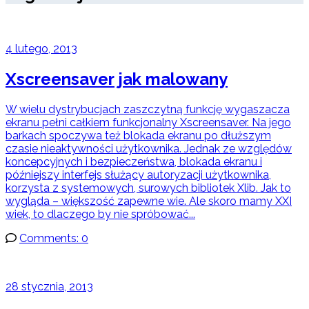
4 lutego, 2013
Xscreensaver jak malowany
W wielu dystrybucjach zaszczytną funkcję wygaszacza
ekranu pełni całkiem funkcjonalny Xscreensaver. Na jego
barkach spoczywa też blokada ekranu po dłuższym
czasie nieaktywności użytkownika. Jednak ze względów
koncepcyjnych i bezpieczeństwa, blokada ekranu i
późniejszy interfejs służący autoryzacji użytkownika,
korzysta z systemowych, surowych bibliotek Xlib. Jak to
wygląda – większość zapewne wie. Ale skoro mamy XXI
wiek, to dlaczego by nie spróbować...
Comments: 0
28 stycznia, 2013