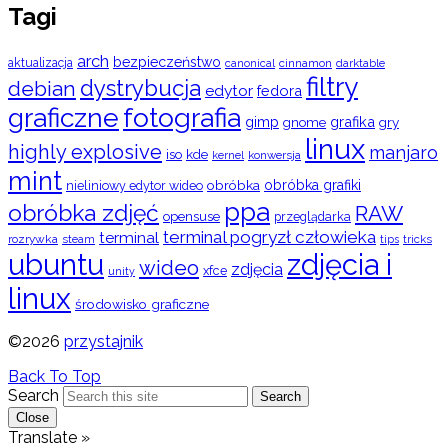
Tagi
arch
bezpieczeństwo
aktualizacja
cinnamon
canonical
darktable
filtry
dystrybucja
debian
edytor
fedora
graficzne
fotografia
gimp
grafika
gry
gnome
linux
highly explosive
manjaro
iso
kde
konwersja
kernel
mint
obróbka
obróbka grafiki
nieliniowy edytor wideo
ppa
obróbka zdjęć
RAW
opensuse
przeglądarka
terminal pogryzł człowieka
terminal
rozrywka
steam
tips
tricks
ubuntu
zdjęcia i
wideo
zdjęcia
xfce
unity
linux
środowisko graficzne
©2026
przystajnik
Back To Top
Search
Search
Close
Translate »