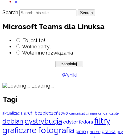
»
Search
Search
Microsoft Teams dla Linuksa
To jest to!
Wolne żarty…
Wolę inne rozwiązania
Wyniki
Loading ...
Tagi
arch
bezpieczeństwo
aktualizacja
cinnamon
canonical
darktable
filtry
dystrybucja
debian
edytor
fedora
graficzne
fotografia
gimp
grafika
gry
gnome