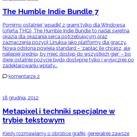
The Humble Indie Bundle 7
Pomimo ostatniej ‘wpadki’ z grami tylko dla Windowsa
(oferta THQ), The Humble Indie Bundle to nadal świetna
okazja dla okazania serca potrzebującym oraz
zaznaczenia pozycji Linuksa jako platformy dla graczy.
Nowa odsłona powiela standard – ‘zapłać ile chcesz, ale
najlepiej średnią, by mieć dostęp do wszystkich gier’ – bo
dwie ostatnie pozycje będą dostępne tylko i wyłącznie po
zadeklarowaniu wpłaty...
komentarze 2
18 grudnia, 2012
Metapixel i techniki specjalne w
trybie tekstowym
Kiedy rozmawiamy o obróbce grafiki, generalnie zawsze