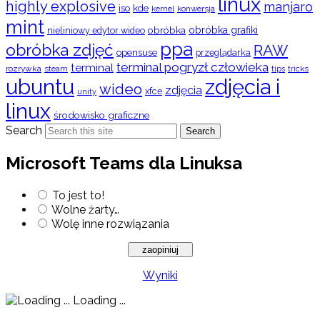
linux
highly explosive
manjaro
iso
kde
konwersja
kernel
mint
obróbka
obróbka grafiki
nieliniowy edytor wideo
ppa
obróbka zdjęć
RAW
opensuse
przeglądarka
terminal pogryzł człowieka
terminal
rozrywka
steam
tips
tricks
ubuntu
zdjęcia i
wideo
zdjęcia
xfce
unity
linux
środowisko graficzne
Search
Search
Microsoft Teams dla Linuksa
To jest to!
Wolne żarty…
Wolę inne rozwiązania
Wyniki
Loading ...