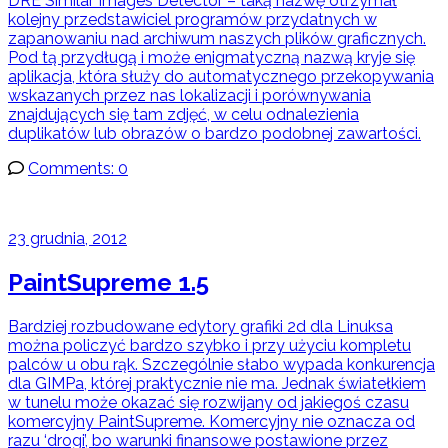
DRE Similar Images Detector – taką nazwę otrzymał
kolejny przedstawiciel programów przydatnych w
zapanowaniu nad archiwum naszych plików graficznych.
Pod tą przydługą i może enigmatyczną nazwą kryje się
aplikacja, która służy do automatycznego przekopywania
wskazanych przez nas lokalizacji i porównywania
znajdujących się tam zdjęć, w celu odnalezienia
duplikatów lub obrazów o bardzo podobnej zawartości.
Comments: 0
23 grudnia, 2012
PaintSupreme 1.5
Bardziej rozbudowane edytory grafiki 2d dla Linuksa
można policzyć bardzo szybko i przy użyciu kompletu
palców u obu rąk. Szczególnie słabo wypada konkurencja
dla GIMPa, której praktycznie nie ma. Jednak światełkiem
w tunelu może okazać się rozwijany od jakiegoś czasu
komercyjny PaintSupreme. Komercyjny nie oznacza od
razu ‘drogi’, bo warunki finansowe postawione przez