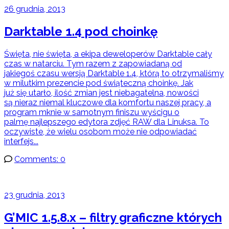
26 grudnia, 2013
Darktable 1.4 pod choinkę
Święta, nie święta, a ekipa deweloperów Darktable cały
czas w natarciu. Tym razem z zapowiadaną od
jakiegoś czasu wersją Darktable 1.4, którą to otrzymaliśmy
w milutkim prezencie pod świąteczną choinkę. Jak
już się utarło, ilość zmian jest niebagatelna, nowości
są nieraz niemal kluczowe dla komfortu naszej pracy, a
program mknie w samotnym finiszu wyścigu o
palmę najlepszego edytora zdjęć RAW dla Linuksa. To
oczywiste, że wielu osobom może nie odpowiadać
interfejs...
Comments: 0
23 grudnia, 2013
G’MIC 1.5.8.x – filtry graficzne których