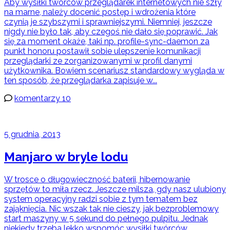
Aby wysiłki twórców przeglądarek internetowych nie szły
na marne, należy docenić postęp i wdrożenia które
czynią je szybszymi i sprawniejszymi. Niemniej, jeszcze
nigdy nie było tak, aby czegoś nie dało się poprawić. Jak
się za moment okaże, taki np. profile-sync-daemon za
punkt honoru postawił sobie ulepszenie komunikacji
przeglądarki ze zorganizowanymi w profil danymi
użytkownika. Bowiem scenariusz standardowy wygląda w
ten sposób, że przeglądarka zapisuje w...
komentarzy 10
5 grudnia, 2013
Manjaro w bryle lodu
W trosce o długowieczność baterii, hibernowanie
sprzętów to miła rzecz. Jeszcze milsza, gdy nasz ulubiony
system operacyjny radzi sobie z tym tematem bez
zająknięcia. Nic wszak tak nie cieszy, jak bezproblemowy
start maszyny w 5 sekund do pełnego pulpitu. Jednak
niekiedy trzeba lekko wspomóc wysiłki twórców