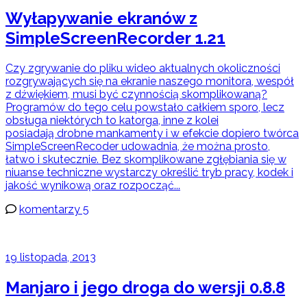
Wyłapywanie ekranów z
SimpleScreenRecorder 1.21
Czy zgrywanie do pliku wideo aktualnych okoliczności
rozgrywających się na ekranie naszego monitora, wespół
z dźwiękiem, musi być czynnością skomplikowaną?
Programów do tego celu powstało całkiem sporo, lecz
obsługa niektórych to katorga, inne z kolei
posiadają drobne mankamenty i w efekcie dopiero twórca
SimpleScreenRecoder udowadnia, że można prosto,
łatwo i skutecznie. Bez skomplikowane zgłębiania się w
niuanse techniczne wystarczy określić tryb pracy, kodek i
jakość wynikową oraz rozpocząć...
komentarzy 5
19 listopada, 2013
Manjaro i jego droga do wersji 0.8.8