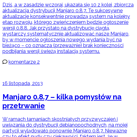
Dziś, a w zasadzie wczoraj, ukazała się 10 z kolei, zbiorcza
aktualizacja dystrybucji Manjaro 0.8.7. Te sukcesywne
aktualizacje konsekwentnie prowadzą system na kolejny
etap rozwoju, którego zwieńczeniem będzie ogłoszenie
wersji 0.8.8. Jak przystało na dystrybucję ciągłą,
wystarczy systematycznie aktualizować nasze Manjaro,
by w momencie ogłoszenia nowego wydania być na
bieżąco – co oznacza (przeważnie) brak konieczności
podbijania wersji świeżą instalacją systemu.
komentarze 2
16 listopada, 2013
Manjaro 0.8.7 – kilka pomysłów na
przetrwanie
W ramach łamaniach skostniałych przyzwyczajeń i
uwiązania do dystrybucji debianopochodnych, na mojej
partycji wylądowało ponownie Manjaro 0.8.7. Nieważne
czy to efekt nudy czy ciekawości, faktem jest, że w