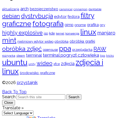
arch
bezpieczeństwo
aktualizacja
cinnamon
canonical
darktable
filtry
dystrybucja
debian
edytor
fedora
graficzne
fotografia
gimp
grafika
gry
gnome
linux
highly explosive
manjaro
iso
kde
konwersja
kernel
mint
obróbka
obróbka grafiki
nieliniowy edytor wideo
ppa
obróbka zdjęć
RAW
opensuse
przeglądarka
terminal pogryzł człowieka
terminal
rozrywka
steam
tips
tricks
ubuntu
zdjęcia i
wideo
zdjęcia
xfce
unity
linux
środowisko graficzne
©2026
przystajnik
Back To Top
Search
Search
Close
Translate »