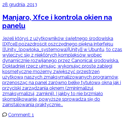
28 grudnia, 2013
Manjaro, Xfce i kontrola okien na
panelu
Jeżeli któryś z użytkowników świetnego środowiska
[[Xfce]] pozazdrościł oszczędnego piękna interfejsu
[[Unity_(powłoka_systemowa)|Unity]] w Ubuntu, to czas
wyleczyć się z niektórych kompleksów wobec
dynamicznie rozwijanego przez Canonical środowiska.
Dokładniej rzecz ujmując, wykonując proste zabiegi
kosmetyczne możemy zwiększyć przestrzeń
użytkową naszych zmaksymalizowanych programów,
przenosząc na panel zarówno belkę tytułową okna jak i
przyciski zarządzania oknem (zminimalizuj,
zmaksymalizuj, zamknij). I jakby to nie brzmiało
skomplikowanie, powyższe sprowadza się do
zainstalowania praktycznie...
Comment: 1