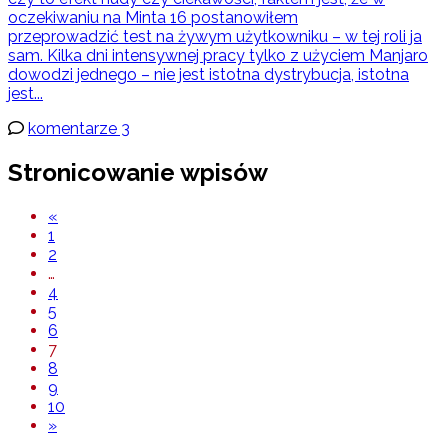
oczekiwaniu na Minta 16 postanowiłem
przeprowadzić test na żywym użytkowniku – w tej roli ja
sam. Kilka dni intensywnej pracy tylko z użyciem Manjaro
dowodzi jednego – nie jest istotna dystrybucja, istotna
jest...
komentarze 3
Stronicowanie wpisów
«
1
2
…
4
5
6
7
8
9
10
»