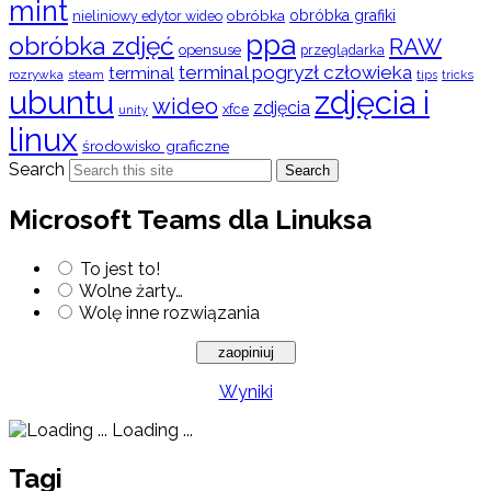
mint
obróbka
obróbka grafiki
nieliniowy edytor wideo
ppa
obróbka zdjęć
RAW
opensuse
przeglądarka
terminal pogryzł człowieka
terminal
rozrywka
steam
tips
tricks
ubuntu
zdjęcia i
wideo
zdjęcia
xfce
unity
linux
środowisko graficzne
Search
Search
Microsoft Teams dla Linuksa
To jest to!
Wolne żarty…
Wolę inne rozwiązania
Wyniki
Loading ...
Tagi