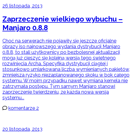
26 listopada, 2013
Zaprzeczenie wielkiego wybuchu –
Manjaro 0.8.8
Choć na serwerach nie pojawiły się jeszcze oficjalne
obrazy iso najnowszego wydania dystrybucji Manjaro
0.8.8, to stali użytkownicy po bezbolesnej aktualizacji
mogą już cieszyć się kolejną wersją tego świetnego
rozwinięcia Archa. Specyfika dystrybucji ciągłej i
stosunkowo umiarkowana liczba wymienianych pakietów,
zmniejsza ryzyko niezaplanowanego skoku w bok całego
systemu. W moim przypadku nawet wymiana kernela nie
zatrzymała postępu. Tym samym Manjaro stanowi
zaprzeczenie twierdzeniu, że każda nowa wersja
systemu...
komentarze 2
20 listopada, 2013