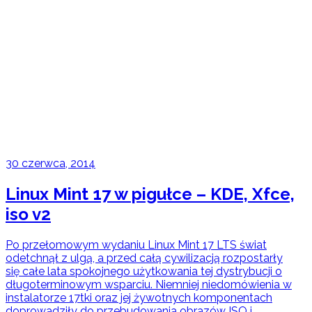
30 czerwca, 2014
Linux Mint 17 w pigułce – KDE, Xfce,
iso v2
Po przełomowym wydaniu Linux Mint 17 LTS świat
odetchnął z ulgą, a przed całą cywilizacją rozpostarły
się całe lata spokojnego użytkowania tej dystrybucji o
długoterminowym wsparciu. Niemniej niedomówienia w
instalatorze 17tki oraz jej żywotnych komponentach
doprowadziły do przebudowania obrazów ISO i