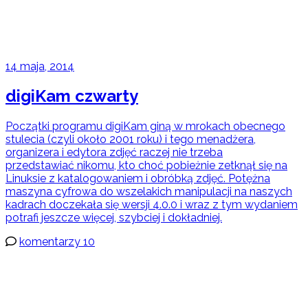
14 maja, 2014
digiKam czwarty
Początki programu digiKam giną w mrokach obecnego
stulecia (czyli około 2001 roku) i tego menadżera,
organizera i edytora zdjęć raczej nie trzeba
przedstawiać nikomu, kto choć pobieżnie zetknął się na
Linuksie z katalogowaniem i obróbką zdjęć. Potężna
maszyna cyfrowa do wszelakich manipulacji na naszych
kadrach doczekała się wersji 4.0.0 i wraz z tym wydaniem
potrafi jeszcze więcej, szybciej i dokładniej.
komentarzy 10