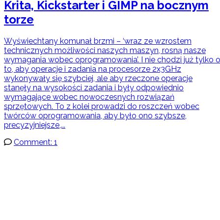
Krita, Kickstarter i GIMP na bocznym
torze
Wyświechtany komunał brzmi – ‘wraz ze wzrostem
technicznych możliwości naszych maszyn, rosną nasze
wymagania wobec oprogramowania’. I nie chodzi już tylko 
to, aby operacje i zadania na procesorze 2x3GHz
wykonywały się szybciej, ale aby rzeczone operacje
stanęły na wysokości zadania i były odpowiednio
wymagające wobec nowoczesnych rozwiązań
sprzętowych. To z kolei prowadzi do roszczeń wobec
twórców oprogramowania, aby było ono szybsze,
precyzyjniejsze,...
Comment: 1