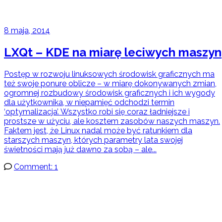
8 maja, 2014
LXQt – KDE na miarę leciwych maszyn
Postęp w rozwoju linuksowych środowisk graficznych ma
też swoje ponure oblicze – w miarę dokonywanych zmian,
ogromnej rozbudowy środowisk graficznych i ich wygody
dla użytkownika, w niepamięć odchodzi termin
‘optymalizacja’. Wszystko robi się coraz ładniejsze i
prostsze w użyciu, ale kosztem zasobów naszych maszyn.
Faktem jest, że Linux nadal może być ratunkiem dla
starszych maszyn, których parametry lata swojej
świetności mają już dawno za sobą – ale...
Comment: 1