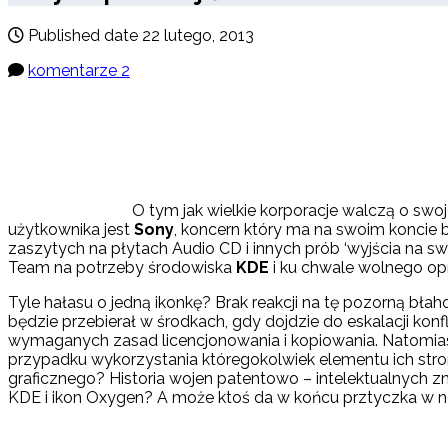
Published date
22 lutego, 2013
komentarze 2
O tym jak wielkie korporacje walczą o swo
użytkownika jest
Sony
, koncern który ma na swoim koncie
zaszytych na płytach Audio CD i innych prób ‘wyjścia na 
Team na potrzeby środowiska
KDE
i ku chwale wolnego o
Tyle hałasu o jedną ikonkę? Brak reakcji na tę pozorną bł
będzie przebierał w środkach, gdy dojdzie do eskalacji konfl
wymaganych zasad licencjonowania i kopiowania. Natomia
przypadku wykorzystania któregokolwiek elementu ich stro
graficznego? Historia wojen patentowo – intelektualnych 
KDE i ikon Oxygen? A może ktoś da w końcu prztyczka w no