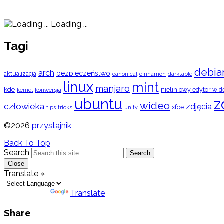
Loading ...
Tagi
debia
arch
bezpieczeństwo
aktualizacja
cinnamon
canonical
darktable
linux
mint
manjaro
kde
nieliniowy edytor wid
konwersja
kernel
ubuntu
z
wideo
człowieka
zdjęcia
xfce
tips
tricks
unity
©2026
przystajnik
Back To Top
Search
Search
Close
Translate »
Powered by
Translate
Share