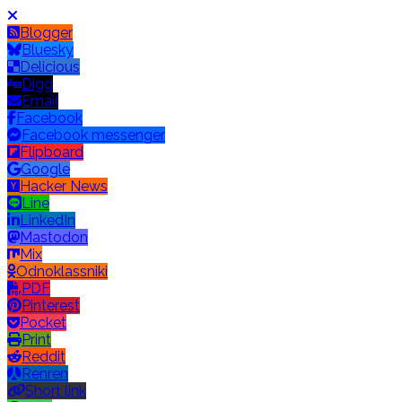
Blogger
Bluesky
Delicious
Digg
Email
Facebook
Facebook messenger
Flipboard
Google
Hacker News
Line
LinkedIn
Mastodon
Mix
Odnoklassniki
PDF
Pinterest
Pocket
Print
Reddit
Renren
Short link