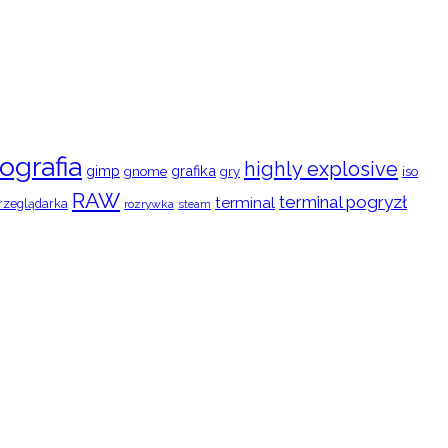
ografia
highly explosive
gimp
grafika
gry
iso
gnome
RAW
terminal pogryzł
terminal
rzeglądarka
rozrywka
steam