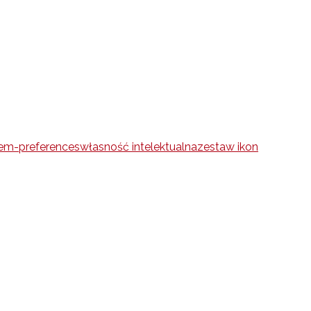
em-preferences
własność intelektualna
zestaw ikon