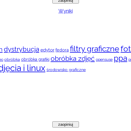
Wyniki
filtry graficzne
fot
dystrybucja
n
edytor
fedora
ppa
obróbka zdjęć
obróbka
obróbka grafiki
eo
opensuse
p
djęcia i linux
środowisko graficzne