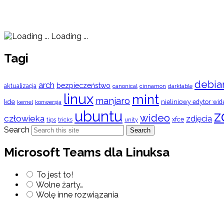
Loading ...
Tagi
debia
arch
bezpieczeństwo
aktualizacja
cinnamon
canonical
darktable
linux
mint
manjaro
kde
nieliniowy edytor wid
konwersja
kernel
ubuntu
z
wideo
człowieka
zdjęcia
xfce
tips
tricks
unity
Search
Search
Microsoft Teams dla Linuksa
To jest to!
Wolne żarty…
Wolę inne rozwiązania