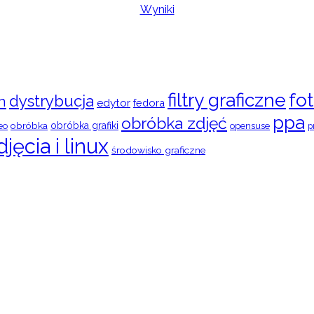
Wyniki
filtry graficzne
fot
dystrybucja
n
edytor
fedora
ppa
obróbka zdjęć
obróbka
obróbka grafiki
eo
opensuse
p
djęcia i linux
środowisko graficzne