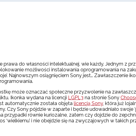
je prawa do własności intelektualnej, wie każdy. Jednym z 
 blokowanie możliwości instalowania oprogramowania na zak
swoje’. Najnowszym osiągnięciem Sony jest… Zawłaszczenie i
programowania.
ahostkę może oznaczać społeczne przyzwolenie na zawłaszcza
iktu. Ikonka wydana na licencji
LGPL3
na stronie Sony
Choose
st automatycznie została objęta
licencją Sony
, która już lo
ny. Czy Sony pójdzie w zaparte i będzie udowadniało swoje 
zna przypadki równie kuriozalne, zatem czy dojdzie do zepc
s ‘wielkiemu’ i nie obejdzie się na zwyczajowych w takich 