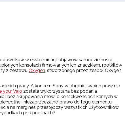
przodowników w eksterminacji objawów samodzielności
upionych konsolach firmowanych ich znaczkiem, rootkitów
kony z zestawu
Oxygen
, stworzonego przez zespół Oxygen
nie ich pracy. A koncern Sony w obronie swoich praw nie
 your Vaio
została wykorzystana bez podania
jalnie i bez skrępowania mówi o konsekwencjach karnych w
‘pierwotne i niezaprzeczalne’ prawo do tego elementu
hnięcia na margines przestępczy wszystkich użytkowników
przypadkach przeprosinach?