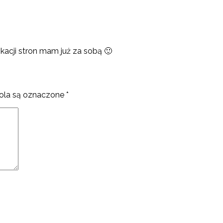
ikacji stron mam już za sobą 🙂
la są oznaczone
*