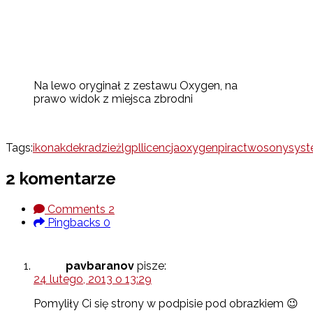
Na lewo oryginał z zestawu Oxygen, na
prawo widok z miejsca zbrodni
Tags:
ikona
kde
kradzież
lgpl
licencja
oxygen
piractwo
sony
syst
2 komentarze
Comments
2
Pingbacks
0
pavbaranov
pisze:
24 lutego, 2013 o 13:29
Pomyliły Ci się strony w podpisie pod obrazkiem 😉