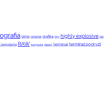
ografia
highly explosive
gimp
grafika
gry
iso
gnome
RAW
terminal pogryzł
terminal
rzeglądarka
rozrywka
steam