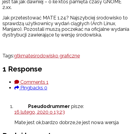
jest tak jak dawniej – o ile ktoś pamięta czasy GNOME
2.xx.
Jak przetestować MATE 1.24? Najszybciej środowisko to
sprawdzą użytkownicy wydań ciągłych (Arch Linux,
Manjaro). Pozostali muszą poczekać na oficjalne wydania
dystrybucji zawierające tę wersję środowiska.
Tags:
gtk
mate
środowisko graficzne
1 Response
Comments
1
Pingbacks
0
Pseudodrummer
pisze:
16 lutego, 2020 o 13:23
Mate jest ok,bardzo dobrze,że jest nowa wersja