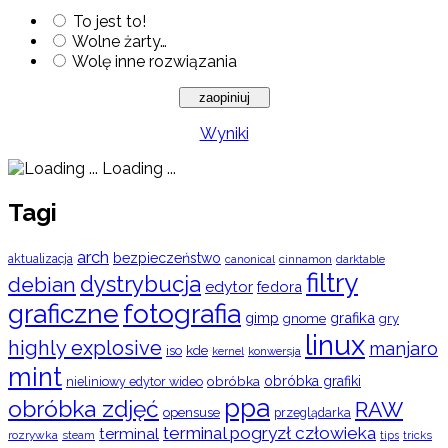
To jest to!
Wolne żarty…
Wolę inne rozwiązania
Wyniki
Loading ...
Tagi
arch
bezpieczeństwo
aktualizacja
cinnamon
canonical
darktable
filtry
dystrybucja
debian
edytor
fedora
graficzne
fotografia
gimp
grafika
gry
gnome
linux
highly explosive
manjaro
iso
kde
konwersja
kernel
mint
obróbka
obróbka grafiki
nieliniowy edytor wideo
ppa
obróbka zdjęć
RAW
opensuse
przeglądarka
terminal pogryzł człowieka
terminal
rozrywka
steam
tips
tricks