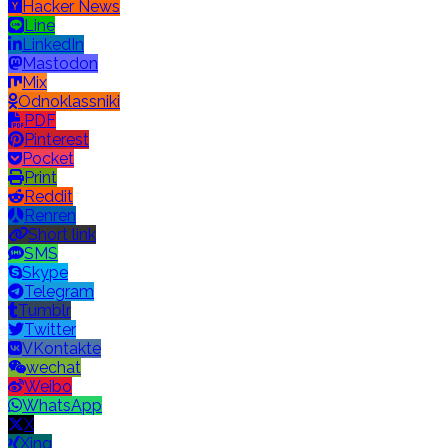
Hacker News
Line
LinkedIn
Mastodon
Mix
Odnoklassniki
PDF
Pinterest
Pocket
Print
Reddit
Renren
Short link
SMS
Skype
Telegram
Tumblr
Twitter
VKontakte
wechat
Weibo
WhatsApp
X
Xing