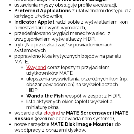
ustawienia myszy obsługuje profile akceleracji,
Preferred Applications
z ułatwieniami dostępu dla
każdego użytkownika,
Indicator Applet
radzi sobie z wyświetlaniem ikon
o niestandardowych wymiarach,
przedefiniowano wygląd menedżera sieci, z
uwzględnieniem wyświetlaczy HiDPI,
tryb „Nie przeszkadzać” w powiadomieniach
systemowych,
poprawiono kilka krytycznych błędów na panelu
MATE,
Wayland
coraz lepszym przyjacielem
użytkowników MATE,
ulepszenia wyświetlania przeróżnych ikon (np.
obszar powiadomień) na wyświetlaczach
HiDPI,
Wanda the Fish
wespół w zespół z HiDPI,
lista aktywnych okien (aplet) wyświetla
miniaturę okna,
wsparcie dla
elogind
w
MATE Screensaver
i
MATE
Session
(jeżeli nie odpowiada nam systemd),
nowe narzędzie
MATE Disk Image Mounter
do
współpracy z obrazami dysków,