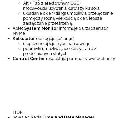
Alt + Tab z efektownym OSD i
możliwością używania klawiszy kursora,
układanie okien (tiling) umożliwia przełączanie
pomiędzy różną wielkością okien, lepsze
zarządzanie przestrzenią,
Aplet
System Monitor
informuje o urządzeniach
NVMe,
Kalkulator
obsługuje „pi” or „π”,
ulepszone opcje trybu naukowego,
poprawki umożliwiające korzystanie z
predefinionych stałych,
Control Center
respektuje parametry wyświetlaczy
HiDPI,
nowa aplikacja
Time And Date Manager
,