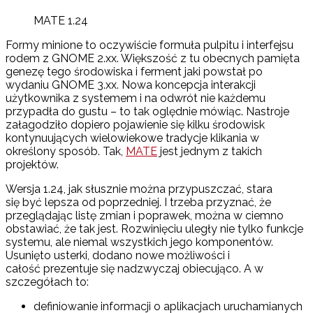
MATE 1.24
Formy minione to oczywiście formuła pulpitu i interfejsu
rodem z GNOME 2.xx. Większość z tu obecnych pamięta
genezę tego środowiska i ferment jaki powstał po
wydaniu GNOME 3.xx. Nowa koncepcja interakcji
użytkownika z systemem i na odwrót nie każdemu
przypadła do gustu – to tak oględnie mówiąc. Nastroje
załagodziło dopiero pojawienie się kilku środowisk
kontynuujących wielowiekowe tradycje klikania w
określony sposób. Tak,
MATE
jest jednym z takich
projektów.
Wersja 1.24, jak słusznie można przypuszczać, stara
się być lepsza od poprzedniej. I trzeba przyznać, że
przeglądając listę zmian i poprawek, można w ciemno
obstawiać, że tak jest. Rozwinięciu uległy nie tylko funkcje
systemu, ale niemal wszystkich jego komponentów.
Usunięto usterki, dodano nowe możliwości i
całość prezentuje się nadzwyczaj obiecująco. A w
szczegółach to:
definiowanie informacji o aplikacjach uruchamianych