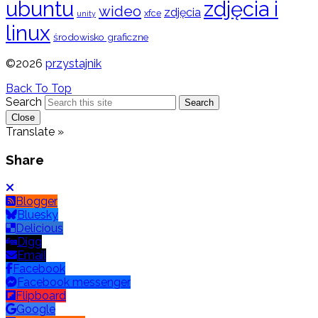
ubuntu
zdjęcia i
wideo
zdjęcia
xfce
unity
linux
środowisko graficzne
©2026
przystajnik
Back To Top
Search
Search
Close
Translate »
Share
Blogger
Bluesky
Delicious
Digg
Email
Facebook
Facebook messenger
Flipboard
Google