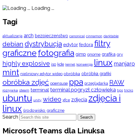
Loading ...
Tagi
arch
bezpieczeństwo
aktualizacja
cinnamon
canonical
darktable
filtry
dystrybucja
debian
edytor
fedora
graficzne
fotografia
gimp
grafika
gry
gnome
linux
highly explosive
manjaro
iso
kde
konwersja
kernel
mint
obróbka
obróbka grafiki
nieliniowy edytor wideo
ppa
obróbka zdjęć
RAW
opensuse
przeglądarka
terminal pogryzł człowieka
terminal
rozrywka
steam
tips
tricks
ubuntu
zdjęcia i
wideo
zdjęcia
xfce
unity
linux
środowisko graficzne
Search
Search
Microsoft Teams dla Linuksa