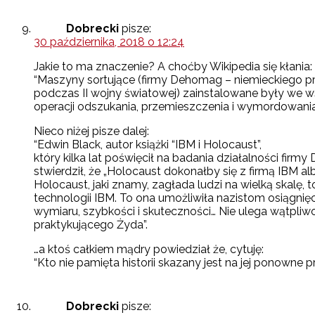
Dobrecki
pisze:
30 października, 2018 o 12:24
Jakie to ma znaczenie? A choćby Wikipedia się kłania:
“Maszyny sortujące (firmy Dehomag – niemieckiego p
podczas II wojny światowej) zainstalowane były we w
operacji odszukania, przemieszczenia i wymordowania 
Nieco niżej pisze dalej:
“Edwin Black, autor książki “IBM i Holocaust”,
który kilka lat poświęcił na badania działalności firm
stwierdził, że „Holocaust dokonałby się z firmą IBM alb
Holocaust, jaki znamy, zagłada ludzi na wielką skalę, 
technologii IBM. To ona umożliwiła nazistom osiągnięc
wymiaru, szybkości i skuteczności… Nie ulega wątpli
praktykującego Żyda”.
…a ktoś całkiem mądry powiedział że, cytuję:
“Kto nie pamięta historii skazany jest na jej ponowne pr
Dobrecki
pisze: