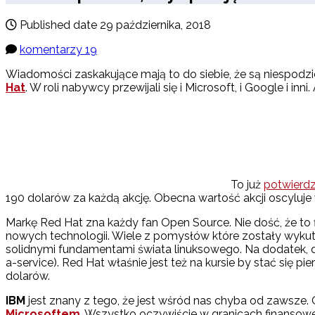
Published date
29 października, 2018
komentarzy 19
Wiadomości zaskakujące mają to do siebie, że są niespodz
Hat
. W roli nabywcy przewijali się i Microsoft, i Google i i
To już
potwierd
190 dolarów za każdą akcję. Obecna wartość akcji oscyluje
Markę Red Hat zna każdy fan Open Source. Nie dość, że to
nowych technologii. Wiele z pomysłów które zostały wykute
solidnymi fundamentami świata linuksowego. Na dodatek, 
a-service). Red Hat właśnie jest też na kursie by stać się
dolarów.
IBM
jest znany z tego, że jest wśród nas chyba od zawsze
Microsoftem
. Wszystko oczywiście w granicach finansow