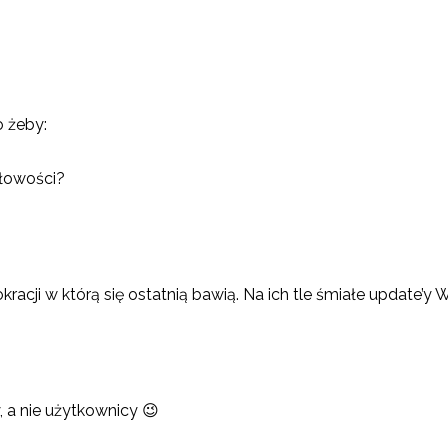
o żeby:
dłowości?
okracji w którą się ostatnią bawią. Na ich tle śmiałe update’
, a nie użytkownicy 😉