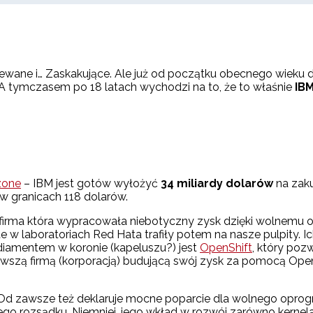
iewane i… Zaskakujące. Ale już od początku obecnego wieku
nni. A tymczasem po 18 latach wychodzi na to, że to właśnie
IBM
zone
– IBM jest gotów wyłożyć
34 miliardy dolarów
na zaku
 w granicach 118 dolarów.
 firma która wypracowała niebotyczny zysk dzięki wolnemu o
 w laboratoriach Red Hata trafiły potem na nasze pulpity. 
diamentem w koronie (kapeluszu?) jest
OpenShift
, który poz
 pierwszą firmą (korporacją) budującą swój zysk za pomocą Op
. Od zawsze też deklaruje mocne poparcie dla wolnego opr
ego rozsądku. Niemniej, jego wkład w rozwój zarówno kerne