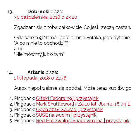
Dobrecki
pisze:
30 października, 2018 o 23:20
Zgadzam się z tobą całkowicie. Co jest rzeczą zasta
Odpisałem @Name , bo dla mnie Polaka, jego pytanie 
“A co mnie to obchodzi”?
albo
“Nie mówmy już o tym”.
Artanis
pisze:
1 listopada, 2018 o 21:36
Aurox niepotrzebnie się poddał. Może teraz kupiłby go
Pingback:
O tak! Fedora 29 | przystajnik
Pingback:
Mark Shuttleworth: Za 10 lat Ubuntu 18.04 LT
Pingback:
Open 2018 Source | przystajnik
Pingback:
SUSE na swoim | przystajnik
Pingback:
Red Hat zwalnia Shadowmana | przystajnik