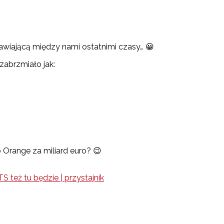
nawiającą między nami ostatnimi czasy… 😀
zabrzmiało jak:
 Orange za miliard euro? 😉
S też tu będzie | przystajnik