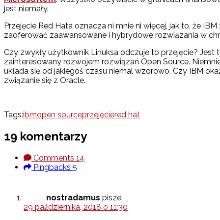
jest niemały.
Przejęcie Red Hata oznacza ni mnie ni więcej, jak to, że I
zaoferować zaawansowane i hybrydowe rozwiązania w chmurz
Czy zwykły użytkownik Linuksa odczuje to przejęcie? Jest
zainteresowany rozwojem rozwiązań Open Source. Niemniej w
układa się od jakiegoś czasu niemal wzorowo. Czy IBM okaż
związanie się z Oracle.
Tags:
ibm
open source
przejęcie
red hat
19 komentarzy
Comments
14
Pingbacks
5
nostradamus
pisze:
29 października, 2018 o 11:30