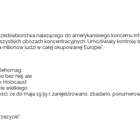
rzedsiębiorstwa należącego do amerykańskiego koncernu inf
szystkich obozach koncentracyjnych. Umożliwiały kontrolę t
milionów ludzi w całej okupowanej Europie”.
y Dehomag,
o bez niej, ale
to Holocaust
ie wielkiego
wości, że do maja 1939 r. zarejestrowano, zbadano, ponumer
zeżycie”.