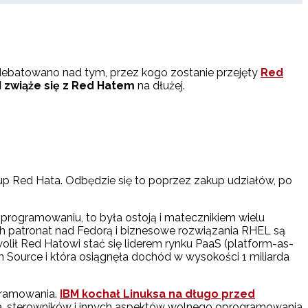
 debatowano nad tym, przez kogo zostanie przejęty
Red
 zwiąże się z Red Hatem
na dłużej.
p Red Hata. Odbędzie się to poprzez zakup udziałów, po
programowaniu, to była ostoją i matecznikiem wielu
Ich patronat nad Fedorą i biznesowe rozwiązania RHEL są
wolił Red Hatowi stać się liderem rynku PaaS (platform-as-
en Source i która osiągnęła dochód w wysokości 1 miliarda
ogramowania.
IBM kochał Linuksa na długo przed
la, sterowników i innych aspektów wolnego oprogramowania