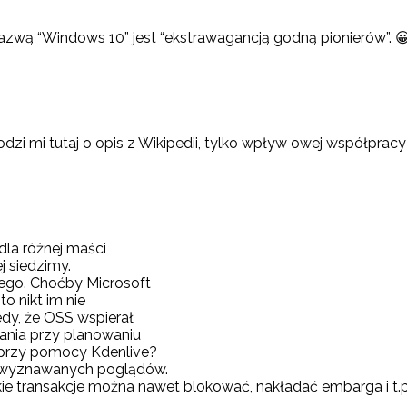
azwą “Windows 10” jest “ekstrawagancją godną pionierów”. 
odzi mi tutaj o opis z Wikipedii, tylko wpływ owej współpracy
dla różnej maści
j siedzimy.
ego. Choćby Microsoft
o nikt im nie
dy, że OSS wspierał
ania przy planowaniu
 przy pomocy Kdenlive?
i wyznawanych poglądów.
kie transakcje można nawet blokować, nakładać embarga i t.p