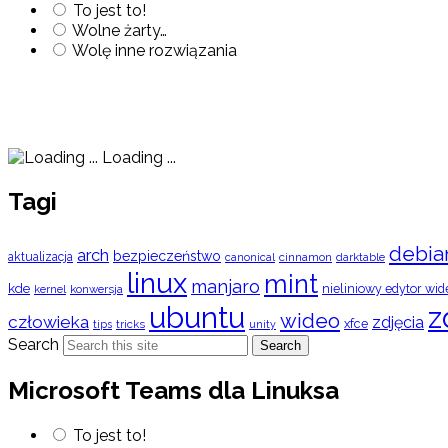
To jest to!
Wolne żarty…
Wolę inne rozwiązania
Loading ...
Tagi
debia
arch
bezpieczeństwo
aktualizacja
cinnamon
canonical
darktable
linux
mint
manjaro
kde
nieliniowy edytor wid
konwersja
kernel
ubuntu
z
wideo
człowieka
zdjęcia
xfce
tips
tricks
unity
Search
Search
Microsoft Teams dla Linuksa
To jest to!