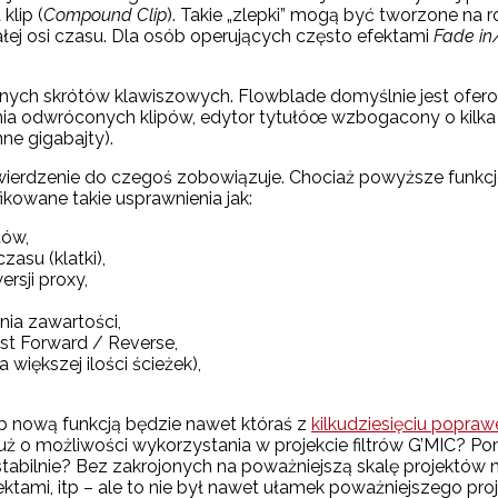
klip (
Compound Clip
). Takie „zlepki” mogą być tworzone na
łej osi czasu. Dla osób operujących często efektami
Fade in
snych skrótów klawiszowych. Flowblade domyślnie jest ofe
ia odwróconych klipów, edytor tytułóœ wzbogacony o kilka
ne gigabajty).
twierdzenie do czegoś zobowiązuje. Chociaż powyższe funkc
ikowane takie usprawnienia jak:
tów,
asu (klatki),
rsji proxy,
ia zawartości,
st Forward / Reverse,
iększej ilości ścieżek),
ób nową funkcją będzie nawet któraś z
kilkudziesięciu popraw
już o możliwości wykorzystania w projekcie filtrów G’MIC? 
stabilnie? Bez zakrojonych na poważniejszą skalę projektów 
ktami, itp – ale to nie był nawet ułamek poważniejszego proj