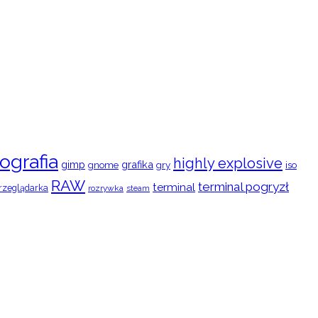
ografia
highly explosive
gimp
grafika
gry
iso
gnome
RAW
terminal pogryzł
terminal
rzeglądarka
rozrywka
steam