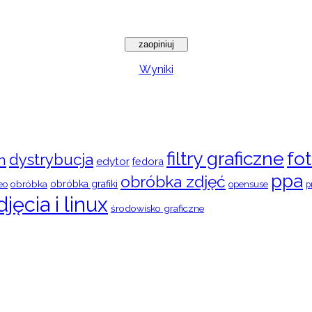
Wyniki
filtry graficzne
fot
dystrybucja
n
edytor
fedora
ppa
obróbka zdjęć
obróbka
obróbka grafiki
eo
opensuse
p
djęcia i linux
środowisko graficzne