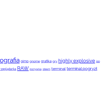
ografia
highly explosive
gimp
grafika
gry
iso
gnome
RAW
terminal pogryzł
terminal
rzeglądarka
rozrywka
steam