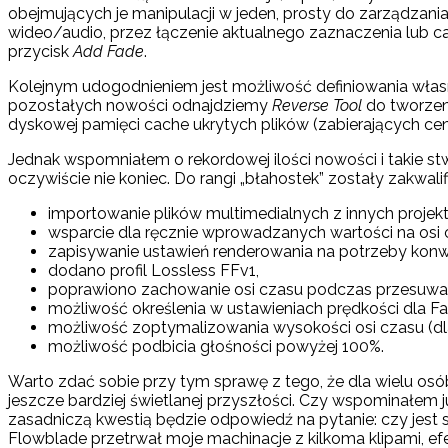
obejmujących je manipulacji w jeden, prosty do zarządzania 
wideo/audio, przez łączenie aktualnego zaznaczenia lub ca
przycisk
Add Fade
.
Kolejnym udogodnieniem jest możliwość definiowania wła
pozostałych nowości odnajdziemy
Reverse Tool
do tworzen
dyskowej pamięci cache ukrytych plików (zabierających cen
Jednak wspomniałem o rekordowej ilości nowości i takie s
oczywiście nie koniec. Do rangi „błahostek” zostały zakwalif
importowanie plików multimedialnych z innych projek
wsparcie dla ręcznie wprowadzanych wartości na osi cz
zapisywanie ustawień renderowania na potrzeby konwe
dodano profil Lossless FFv1,
poprawiono zachowanie osi czasu podczas przesuwan
możliwość określenia w ustawieniach prędkości dla Fa
możliwość zoptymalizowania wysokości osi czasu (dla w
możliwość podbicia głośności powyżej 100%.
Warto zdać sobie przy tym sprawę z tego, że dla wielu os
jeszcze bardziej świetlanej przyszłości. Czy wspominałem 
zasadniczą kwestią będzie odpowiedź na pytanie: czy jest 
Flowblade przetrwał moje machinacje z kilkoma klipami, efe