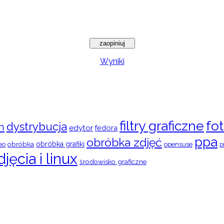
Wyniki
filtry graficzne
fot
dystrybucja
n
edytor
fedora
ppa
obróbka zdjęć
obróbka
obróbka grafiki
eo
opensuse
p
djęcia i linux
środowisko graficzne