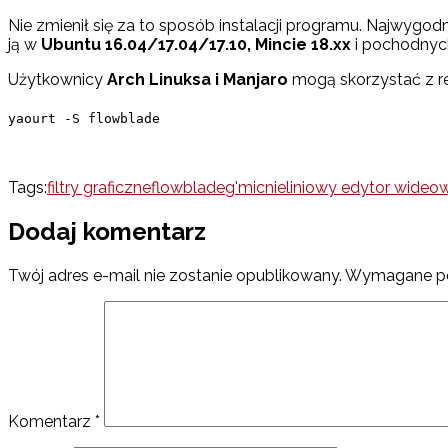
Nie zmienił się za to sposób instalacji programu. Najwygod
ją w
Ubuntu 16.04/17.04/17.10, Mincie 18.xx
i pochodnyc
Użytkownicy
Arch Linuksa i Manjaro
mogą skorzystać z r
yaourt -S flowblade
Tags:
filtry graficzne
flowblade
g'mic
nieliniowy edytor wideo
w
Dodaj komentarz
Twój adres e-mail nie zostanie opublikowany.
Wymagane po
Komentarz
*