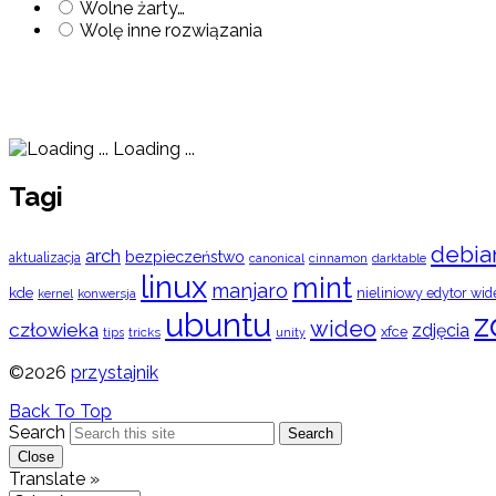
Wolne żarty…
Wolę inne rozwiązania
Loading ...
Tagi
debia
arch
bezpieczeństwo
aktualizacja
cinnamon
canonical
darktable
linux
mint
manjaro
kde
nieliniowy edytor wid
konwersja
kernel
ubuntu
z
wideo
człowieka
zdjęcia
xfce
tips
tricks
unity
©2026
przystajnik
Back To Top
Search
Search
Close
Translate »