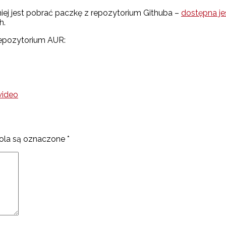
niej jest pobrać paczkę z repozytorium Githuba –
dostępna je
h.
epozytorium AUR:
ideo
la są oznaczone
*