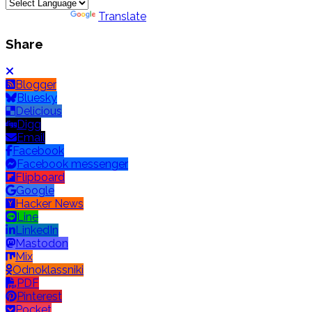
Powered by
Translate
Share
Blogger
Bluesky
Delicious
Digg
Email
Facebook
Facebook messenger
Flipboard
Google
Hacker News
Line
LinkedIn
Mastodon
Mix
Odnoklassniki
PDF
Pinterest
Pocket