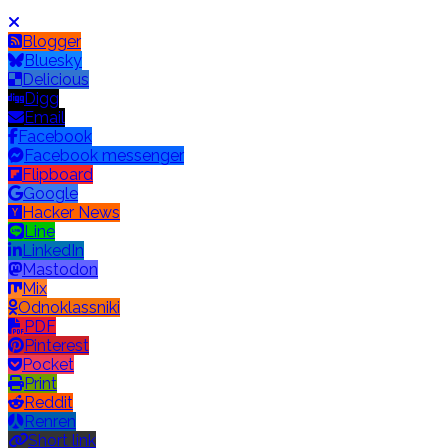
Blogger
Bluesky
Delicious
Digg
Email
Facebook
Facebook messenger
Flipboard
Google
Hacker News
Line
LinkedIn
Mastodon
Mix
Odnoklassniki
PDF
Pinterest
Pocket
Print
Reddit
Renren
Short link