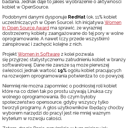
badania. Jednak daje to jakieś wyobrażenie o aktywności
kobiet w OpenSource.
Podobnymi danymi dysponuje
RedHat
(ok. 11% kobiet
uczestniczących w Open Source). Ich inicjatywa
Women
in Open Source Award
ma sprawić, że wyraźniej
dostrzeżemy kobiety zaangażowane do tej pory w wolne
oprogramowanie. A nawet (czy przede wszystkim)
zainspirować i zachęcić kolejne z nich.
Projekt
Women in Software
z kolei pozwala
się przyjrzeć statystycznemu zatrudnieniu kobiet w branży
software’owej. Dane nie zawsze są może pierwszej
świeżości, jednak wartość
19%
ogółu kobiet pracujących
na rozwojem oprogramowania potwierdza to co powyżej.
Niemniej nie można zapomnieć o podniosłej roli kobiet
które na co dzień tak po prostu używają Linuksa czy
wolnego oprogramowania. Bo czym byłoby
społeczeństwo opensource, gdyby wszyscy tylko
tworzyli programy. A głos użytkowników (będący choćby
wyborem narzędzi do pracy) jest nie mniej ważnym
kryterium w rozwoju całości.