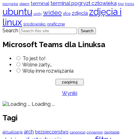
terminal pogryzł człowieka
terminal
rozrywka
steam
tips
tricks
ubuntu
zdjęcia i
wideo
zdjęcia
xfce
unity
linux
środowisko graficzne
Search
Search
Microsoft Teams dla Linuksa
To jest to!
Wolne żarty…
Wolę inne rozwiązania
Wyniki
Loading ...
Tagi
arch
bezpieczeństwo
aktualizacja
cinnamon
canonical
darktable