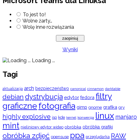
Microsoft Teams dla Linuksa
To jest to!
Wolne żarty…
Wolę inne rozwiązania
Wyniki
Loading ...
Tagi
arch
bezpieczeństwo
aktualizacja
cinnamon
canonical
darktable
filtry
dystrybucja
debian
edytor
fedora
graficzne
fotografia
gimp
grafika
gry
gnome
linux
highly explosive
manjaro
iso
kde
konwersja
kernel
mint
obróbka
obróbka grafiki
nieliniowy edytor wideo
ppa
obróbka zdjęć
RAW
opensuse
przeglądarka