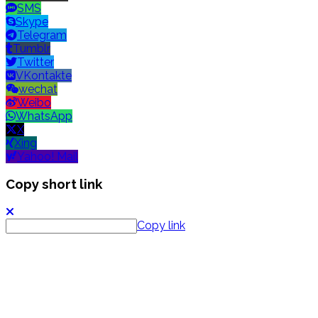
SMS
Skype
Telegram
Tumblr
Twitter
VKontakte
wechat
Weibo
WhatsApp
X
Xing
Yahoo! Mail
Copy short link
Copy link