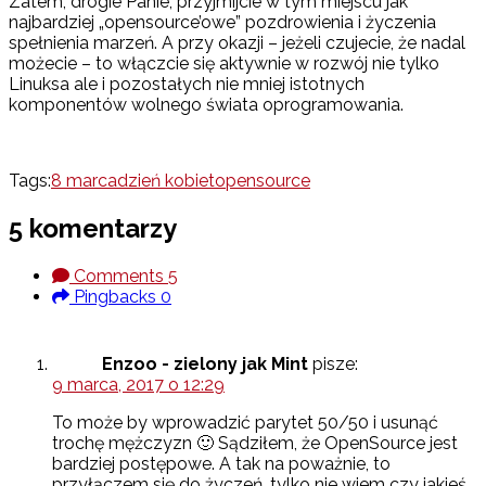
Zatem, drogie Panie, przyjmijcie w tym miejscu jak
najbardziej „opensource’owe” pozdrowienia i życzenia
spełnienia marzeń. A przy okazji – jeżeli czujecie, że nadal
możecie – to włączcie się aktywnie w rozwój nie tylko
Linuksa ale i pozostałych nie mniej istotnych
komponentów wolnego świata oprogramowania.
Tags:
8 marca
dzień kobiet
opensource
5 komentarzy
Comments
5
Pingbacks
0
Enzoo - zielony jak Mint
pisze:
9 marca, 2017 o 12:29
To może by wprowadzić parytet 50/50 i usunąć
trochę mężczyzn 🙂 Sądziłem, że OpenSource jest
bardziej postępowe. A tak na poważnie, to
przyłączem się do życzeń, tylko nie wiem czy jakieś