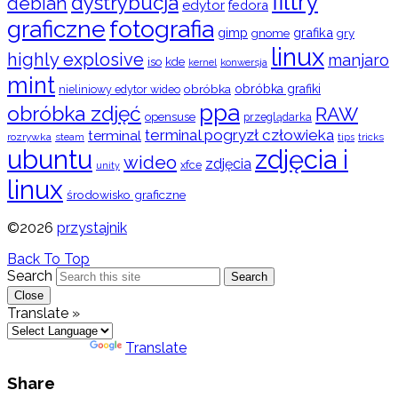
filtry
dystrybucja
debian
edytor
fedora
graficzne
fotografia
gimp
grafika
gry
gnome
linux
highly explosive
manjaro
iso
kde
konwersja
kernel
mint
obróbka
obróbka grafiki
nieliniowy edytor wideo
ppa
obróbka zdjęć
RAW
opensuse
przeglądarka
terminal pogryzł człowieka
terminal
rozrywka
steam
tips
tricks
ubuntu
zdjęcia i
wideo
zdjęcia
xfce
unity
linux
środowisko graficzne
©2026
przystajnik
Back To Top
Search
Search
Close
Translate »
Powered by
Translate
Share