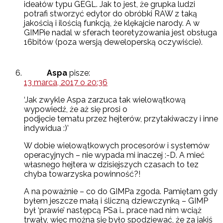
ideałów typu GEGL. Jak to jest, że grupka ludzi
potrafi stworzyć edytor do obróbki RAW z taką
jakością i ilością funkcją, że klękajcie narody. A w
GIMPie nadal w sferach teoretyzowania jest obsługa
16bitów (poza wersją deweloperską oczywiście).
Aspa
pisze:
13 marca, 2017 o 20:36
‘Jak zwykle Aspa zarzuca tak wielowątkową
wypowiedź, że aż się prosi o
podjęcie tematu przez hejterów, przytakiwaczy i inne
indywidua :)’
W dobie wielowątkowych procesorów i systemów
operacyjnych – nie wypada mi inaczej :-D. A mieć
własnego hejtera w dzisiejszych czasach to tez
chyba towarzyska powinność?!
A na poważnie – co do GIMPa zgoda. Pamiętam gdy
byłem jeszcze małą i śliczną dziewczynką – GIMP
był ‘prawie’ następcą PSa i… prace nad nim wciąż
trwały, więc można się było spodziewać, że za jakiś