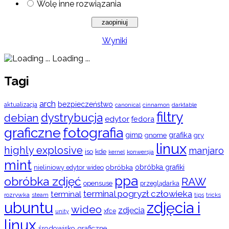
Wolę inne rozwiązania
Wyniki
Loading ...
Tagi
arch
bezpieczeństwo
aktualizacja
cinnamon
canonical
darktable
filtry
dystrybucja
debian
edytor
fedora
graficzne
fotografia
gimp
grafika
gry
gnome
linux
highly explosive
manjaro
iso
kde
konwersja
kernel
mint
obróbka
obróbka grafiki
nieliniowy edytor wideo
ppa
obróbka zdjęć
RAW
opensuse
przeglądarka
terminal pogryzł człowieka
terminal
rozrywka
steam
tips
tricks
ubuntu
zdjęcia i
wideo
zdjęcia
xfce
unity
linux
środowisko graficzne