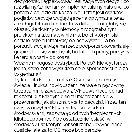
decydować i egzekwować realizację tych decyzji: co
rozwijamy/zmieniamy/implementujemy najpierw, co
potem a co idzie do kosza. No i teraz jeśli ów ‘ktoś’
podjąłby decyzje wyglądające na optymalne teraz,
ale długofalowo błędne, to za kilka lat mogłoby się
okazać, że tkwimy w niemocy z rozgrzebanym
projektem a alternatyw nie ma, bo ci, którym się
chciało owe alternatywy opracowywać – albo
porzucili swoje wizje na rzecz podporządkowania się
grupie, albo się zniechęcili, bo lata ich pracy, pomysły
i energia poszły do kosza.
Weźmy mnogość dystrybucji. Po co? Nie wystarczy
jedna, stworzona wysiłkiem całej społecznści, ale za
to genialna?
Tylko – dla kogo genialna? Osobiście jestem w
świecie Linuksa nowicjuszem, zerwalem pępowinę
łączącą mnie zawodowo z Windows nieco ponad
rok temu (i z każdym dniem utwierdzam się w
przekonaniu, jak słuszna była to decyzja). Przez ten
czas ‘zaliczyłem’ kilka dystrybucji z kilkoma
środowiskami, zaczynając od tych ‘bezpiecznych i
idiotoodpowrnych’, by ostatecznie ‘osiąść’ w
środowisku, w którym konsoli rzeba używać nieco
częściej, ale za to OS może być bardziej