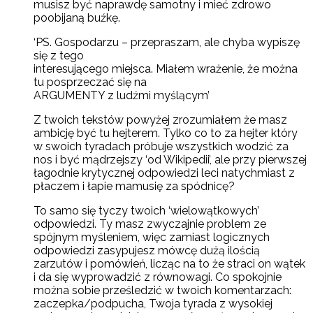
musisz być naprawdę samotny i mieć zdrowo
poobijaną buźkę.
‘PS. Gospodarzu – przepraszam, ale chyba wypiszę
się z tego
interesującego miejsca. Miałem wrażenie, że można
tu posprzeczać się na
ARGUMENTY z ludźmi myślącym’
Z twoich tekstów powyżej zrozumiałem że masz
ambicję być tu hejterem. Tylko co to za hejter który
w swoich tyradach próbuje wszystkich wodzić za
nos i być mądrzejszy ‘od Wikipedii’, ale przy pierwszej
łagodnie krytycznej odpowiedzi leci natychmiast z
płaczem i łapie mamusię za spódnicę?
To samo się tyczy twoich ‘wielowątkowych’
odpowiedzi. Ty masz zwyczajnie problem ze
spójnym myśleniem, więc zamiast logicznych
odpowiedzi zasypujesz mówcę dużą ilością
zarzutów i pomówień, licząc na to że straci on wątek
i da się wyprowadzić z równowagi. Co spokojnie
można sobie prześledzić w twoich komentarzach:
zaczepka/podpucha, Twoja tyrada z wysokiej