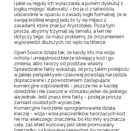
i jakie są reguły ich wyłączania, a potem dyskutuj z
logiką mojego ‘elaboratu’ – bo ja ci z łatwością
udowodnie w oparciu o zasady logki formalnej, że w
swojej krótkiej erupcji jadu to ty się mijasz z
zasadami, które znał już Arystoteles. Poza tym
proszę, abyśmy trzymali się tematu, a ten nie
dotyczy tego, że masz problemy ze zrozumieniem
wypowiedzi dłuższych, niż wpis na tłiterze.
Open Source działa tak, że każdy, kto ma wizję,
ochotę i umiejątności bierze istniejący kod i go
zmienia, albo tworzy od podstaw własny.
Sprawdzalne fakty wskazują, że przy takim podejściu
w jakiejś perspektywie czasowej powstają narzędzia
dopracowane i z powodzeniem zastępujące
komercyjne odpowiedniki – jeszcze nie w każdej
dziedzinie i nie zawsze w stosunku jeden do jednego,
ale jednak. Jeśli znasz inne fakty – podej je proszę,
zamiast osobistych wycieczek.
Komercyjne tworzenie oprogramowania działa
inaczej – wizja i wola pracowników tworzących kod
nie ma wiekszego znaczenia, bo kto inny wyznacza
cele, zaś efekt końcowy jest silnie promowany
(nierzadko za kolosalne pieniądze), by przekonać