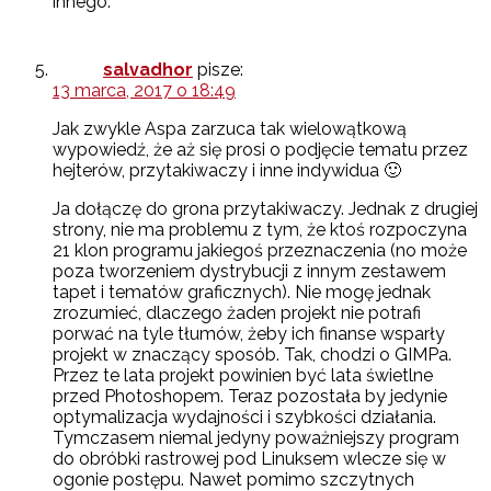
innego.
salvadhor
pisze:
13 marca, 2017 o 18:49
Jak zwykle Aspa zarzuca tak wielowątkową
wypowiedź, że aż się prosi o podjęcie tematu przez
hejterów, przytakiwaczy i inne indywidua 🙂
Ja dołączę do grona przytakiwaczy. Jednak z drugiej
strony, nie ma problemu z tym, że ktoś rozpoczyna
21 klon programu jakiegoś przeznaczenia (no może
poza tworzeniem dystrybucji z innym zestawem
tapet i tematów graficznych). Nie mogę jednak
zrozumieć, dlaczego żaden projekt nie potrafi
porwać na tyle tłumów, żeby ich finanse wsparły
projekt w znaczący sposób. Tak, chodzi o GIMPa.
Przez te lata projekt powinien być lata świetlne
przed Photoshopem. Teraz pozostała by jedynie
optymalizacja wydajności i szybkości działania.
Tymczasem niemal jedyny poważniejszy program
do obróbki rastrowej pod Linuksem wlecze się w
ogonie postępu. Nawet pomimo szczytnych