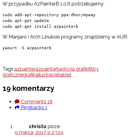
W przypadku AzPainterB 1.0.6 potrzebujemy:
sudo add-apt-repository ppa:dhor/myway
sudo apt-get update
sudo apt-get install azpainterb
W Manjaro i Arch Linuksie programy znajdziemy w AUR:
yaourt -S azpainterb
Tags:
azpainter
azpainterb
edycja grafiki
filtry
graficzne
grafika
ilustracje
tablet
19 komentarzy
Comments
18
Pingbacks
1
christo
pisze:
9 marca, 2017 o 23:19