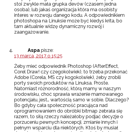
stoi zwykle mała grupka devów (czasem jedna
osoba), lub jakaś organizacja która ma osobisty
interes w rozwoju danego kodu. A odpowiednikiem
photoshopa na Linuksie może być kiedyś krita, bo
tam aktualnie widzę dynamiczny rozwój i
zaangażowanie.
Aspa
pisze:
13 marca, 2017 o 15:25
Żeby mieć odpowiednik Photoshop (AfterEffect,
Corel Draw! czy czegokolwiek), to trzeba przekonać
Adobe (Corela, MS czy kogokolwiek), żeby zrobili
porty swoich produktów na Linuksa. Proste.
Natomiast różnorodność, którą mamy w naszym
środowisku, choć sprawia wrażenie marnowanego
potencjału, jest… wartością samo w sobie. Dlaczego?
Bo gdyby cała społeczność pracująca nad
oprogramowaniem do obróbki bitmap zebrała się
razem, to siłą rzeczy należałoby podjać decyzje o
porzuceniu pewnych koncepcji, zmianie innych i
pełnym wsparciu dla niektórych. Ktoś by musiał