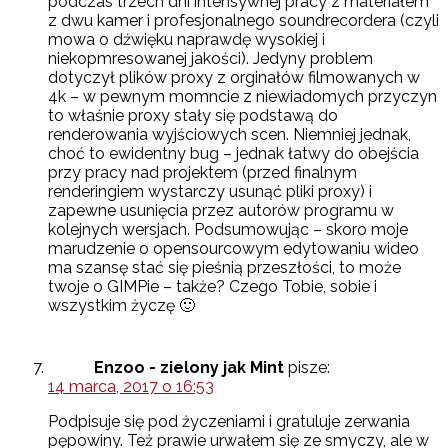
podczas trzech dni intensywnej pracy z materiałem
z dwu kamer i profesjonalnego soundrecordera (czyli
mowa o dźwięku naprawdę wysokiej i
niekopmresowanej jakości). Jedyny problem
dotyczył plików proxy z orginałów filmowanych w
4k – w pewnym momncie z niewiadomych przyczyn
to właśnie proxy stały się podstawą do
renderowania wyjściowych scen. Niemniej jednak,
choć to ewidentny bug – jednak łatwy do obejścia
przy pracy nad projektem (przed finalnym
renderingiem wystarczy usunąć pliki proxy) i
zapewne usunięcia przez autorów programu w
kolejnych wersjach. Podsumowując – skoro moje
marudzenie o opensourcowym edytowaniu wideo
ma szansę stać się pieśnią przeszłości, to może
twoje o GIMPie – także? Czego Tobie, sobie i
wszystkim życzę 🙂
Enzoo - zielony jak Mint
pisze:
14 marca, 2017 o 16:53
Podpisuje się pod życzeniami i gratuluje zerwania
pępowiny. Też prawie urwałem się ze smyczy, ale w