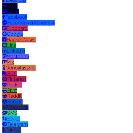
Delicious
Digg
Email
Facebook
Facebook messenger
Flipboard
Google
Hacker News
Line
LinkedIn
Mastodon
Mix
Odnoklassniki
PDF
Pinterest
Pocket
Print
Reddit
Renren
Short link
SMS
Skype
Telegram
Tumblr