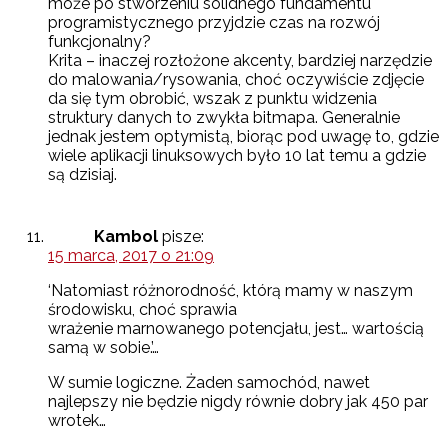
może po stworzeniu solidnego fundamentu
programistycznego przyjdzie czas na rozwój
funkcjonalny?
Krita – inaczej rozłożone akcenty, bardziej narzędzie
do malowania/rysowania, choć oczywiście zdjęcie
da się tym obrobić, wszak z punktu widzenia
struktury danych to zwykła bitmapa. Generalnie
jednak jestem optymistą, biorąc pod uwagę to, gdzie
wiele aplikacji linuksowych było 10 lat temu a gdzie
są dzisiaj.
Kambol
pisze:
15 marca, 2017 o 21:09
‘Natomiast różnorodność, którą mamy w naszym
środowisku, choć sprawia
wrażenie marnowanego potencjału, jest… wartością
samą w sobie.’…
W sumie logiczne. Żaden samochód, nawet
najlepszy nie będzie nigdy równie dobry jak 450 par
wrotek…