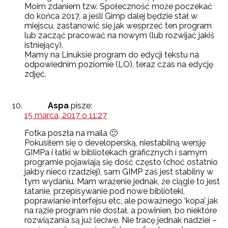
Moim zdaniem tzw. Społeczność może poczekać
do końca 2017, a jeśli Gimp dalej będzie stał w
miejscu, zastanowić się jak wesprzeć ten program
lub zacząć pracować na nowym (lub rozwijać jakiś
istniejący).
Mamy na Linuksie program do edycji tekstu na
odpowiednim poziomie (LO), teraz czas na edycję
zdjęć.
Aspa
pisze:
15 marca, 2017 o 11:27
Fotka poszła na maila 🙂
Pokusiłem się o developerską, niestabilną wersję
GIMPa i łatki w bibliotekach graficznych i samym
programie pojawiają się dość często (choć ostatnio
jakby nieco rzadziej), sam GIMP zaś jest stabilny w
tym wydaniu. Mam wrażenie jednak, że ciągle to jest
łatanie, przepisywanie pod nowe biblioteki,
poprawianie interfejsu etc, ale poważnego ‘kopa’ jak
na razie program nie dostał, a powinien, bo niektóre
rozwiązania są już leciwe. Nie tracę jednak nadziei –