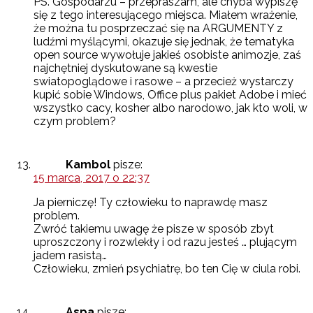
PS. Gospodarzu – przepraszam, ale chyba wypiszę
się z tego interesującego miejsca. Miałem wrażenie,
że można tu posprzeczać się na ARGUMENTY z
ludźmi myślącymi, okazuje się jednak, że tematyka
open source wywołuje jakieś osobiste animozje, zaś
najchętniej dyskutowane są kwestie
swiatopoglądowe i rasowe – a przecież wystarczy
kupić sobie Windows, Office plus pakiet Adobe i mieć
wszystko cacy, kosher albo narodowo, jak kto woli, w
czym problem?
Kambol
pisze:
15 marca, 2017 o 22:37
Ja pierniczę! Ty człowieku to naprawdę masz
problem.
Zwróć takiemu uwagę że pisze w sposób zbyt
uproszczony i rozwlekły i od razu jesteś … plującym
jadem rasistą…
Człowieku, zmień psychiatrę, bo ten Cię w ciula robi.
Aspa
pisze: