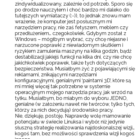
zindywidualizowany, zależnie od potrzeb. Sporo się
po drodze nauczyłem i choć bardzo mi daleko do
tutejszych wymiataczy (:-)), to jednak znowu mam
wrażenie, że komputer jest posłusznym mi
narzędziem pracy, nie zaś fetyszem, meblem czy
przedłużeniem… czegokolwiek. Gdybym został z
Windows – mógłbym wybrać, czy chcę niejasne i
narzucone poprawki z niewiadomym skutkiem i
ryzykiem zamulenia maszyny na kilka godzin, bądź
destabilizacji jakiejś funkcji na kilka dni, czy nie chcę
jakichkolwiek poprawek, także tych dotyczących
bezpieczeństwa. Musiałbym żyć z pojawiającymi się
reklamami, znikającymi narzędziami
konfiguracyjnymi, genialnymi ‘paintami 3D’, które są
mi mniej więcej tak potrzebne w systemie
operacyjnym mojego narzędzia pracy, jak wrzód na
tyłku. Musiałbym, bo miabym do wyboru JEDNO,
genialne (w założeniu nawet nie twórców, tylko tych,
którzy za nich decydują) środowisko pracy.
Nie, dziękuję, postoję. Naprawdę wolę marnowanie
potencjału w świecie Linuksa i wybór, niż jedynie
słuszną strategię realizowania najdoskonalszej wizji…
kogoś tam, bez możliwości sprawdzenia wizji kogoś