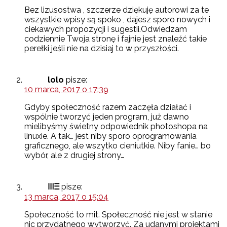
Bez lizusostwa , szczerze dziękuję autorowi za te
wszystkie wpisy są spoko , dajesz sporo nowych i
ciekawych propozycji i sugestii.Odwiedzam
codziennie Twoja stronę i fajnie jest znaleźć takie
perełki jeśli nie na dzisiaj to w przyszłości.
lolo
pisze:
10 marca, 2017 o 17:39
Gdyby społeczność razem zaczęła działać i
wspólnie tworzyć jeden program, już dawno
mielibyśmy świetny odpowiednik photoshopa na
linuxie. A tak… jest niby sporo oprogramowania
graficznego, ale wszytko cieniutkie. Niby fanie… bo
wybór, ale z drugiej strony…
ⲼⲶ
pisze:
13 marca, 2017 o 15:04
Społeczność to mit. Społeczność nie jest w stanie
nic przydatnego wytworzyć. Za udanymi projektami