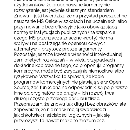
użytkowników, że proponowane komercyjnie
rozwiązanie jest jedynie słusznym standardem.
Znowu – jeśli twierdzisz, że na przykład powszechne
nauczanie MS Office w szkołach i na uczelniach, albo
przyjmowanie bezrefleksyjne jako obowiązującą
normę w instytucjach publicznych (na wsparcie
czego MS przenzacza znaczne kwoty) nie ma
wpływu na postrzeganie opensourcowych
alternatyw – przytocz proszę argumenty.
Pozostaje jeszcze kwestia własności intelektualnej
zamkniętych rozwiązań – w wielu przypadkach
dokładne kopiowanie tego, co proponują programy
komercyjne, może być zwyczajnie niemożliwe, albo
ryzykowne. Wszystko to sprawia, że kopie
programów komercyjnych nie pjawiają się w Open
Source, zaś funkcjonalne odpowiedniki są po pirwsze
inne od oryginałów, po drugie – ich rozwój trwa
dłużej i często przebiega dość burzliwie.
Przepraszam, że znowu tak dług i bez obrazków, ale
zapewniam, że nie ma w mojej wypowiedzi
jakichkolwiek nieścisłości logicznych – jak się
przyłożysz, to nawet może to zrozumiesz.