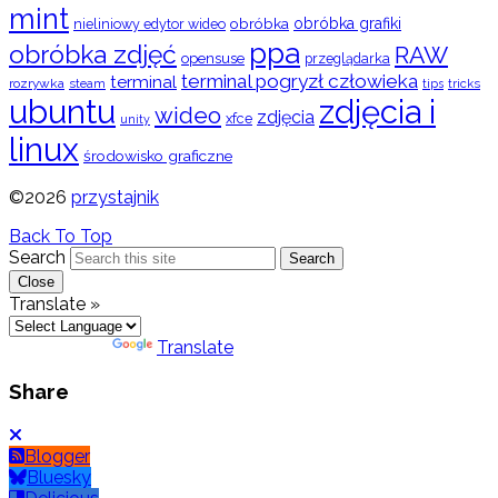
mint
obróbka
obróbka grafiki
nieliniowy edytor wideo
ppa
obróbka zdjęć
RAW
opensuse
przeglądarka
terminal pogryzł człowieka
terminal
rozrywka
steam
tips
tricks
ubuntu
zdjęcia i
wideo
zdjęcia
xfce
unity
linux
środowisko graficzne
©2026
przystajnik
Back To Top
Search
Search
Close
Translate »
Powered by
Translate
Share
Blogger
Bluesky