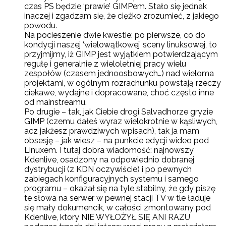
czas PS będzie ‘prawie’ GIMPem. Stało się jednak
inaczej i zgadzam się, że ciężko zrozumieć, z jakiego
powodu.
Na pocieszenie dwie kwestie: po pierwsze, co do
kondycji naszej ‘wielowątkowej’ sceny linuksowej, to
przyjmijmy, iż GIMP jest wyjątkiem potwierdzającym
regułę i generalnie z wieloletniej pracy wielu
zespołów (czasem jednoosbowych…) nad wieloma
projektami, w ogólnym rozrachunku powstają rzeczy
ciekawe, wydajne i dopracowane, choć często inne
od mainstreamu.
Po drugie – tak, jak Ciebie drogi Salvadhorze gryzie
GIMP (czemu dałeś wyraz wielokrotnie w kąsliwych,
acz jakżesz prawdziwych wpisach), tak ja mam
obsesję – jak wiesz – na punkcie edycji wideo pod
Linuxem. I tutaj dobra wiadomość: najnowszy
Kdenlive, osadzony na odpowiednio dobranej
dystrybucji (z KDN oczywiście) i po pewnych
zabiegach konfiguracyjnych systemu i samego
programu – okazał się na tyle stabilny, że gdy piszę
te słowa na serwer w pewnej stacji TV w tle ładuje
się mały dokumencik, w całości zmontowany pod
Kdenlive, ktory NIE WYŁOŻYŁ SIĘ ANI RAZU