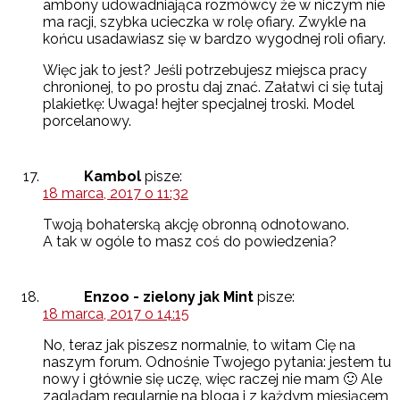
ambony udowadniająca rozmówcy że w niczym nie
ma racji, szybka ucieczka w rolę ofiary. Zwykle na
końcu usadawiasz się w bardzo wygodnej roli ofiary.
Więc jak to jest? Jeśli potrzebujesz miejsca pracy
chronionej, to po prostu daj znać. Załatwi ci się tutaj
plakietkę: Uwaga! hejter specjalnej troski. Model
porcelanowy.
Kambol
pisze:
18 marca, 2017 o 11:32
Twoją bohaterską akcję obronną odnotowano.
A tak w ogóle to masz coś do powiedzenia?
Enzoo - zielony jak Mint
pisze:
18 marca, 2017 o 14:15
No, teraz jak piszesz normalnie, to witam Cię na
naszym forum. Odnośnie Twojego pytania: jestem tu
nowy i głównie się uczę, więc raczej nie mam 🙂 Ale
zaglądam regularnie na bloga i z każdym miesiącem