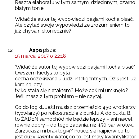
Reszta elaboratu w tym samym, dziecinnym, czarno
białym tonie.
Widać że autor tej wypowiedzi pasjami kocha pisać.
Ale czytać swoje wypowiedzi ze zrozumieniem to
już chyba niekoniecznie?
Aspa
pisze:
15 marca, 2017 o 22:18
‘Widać że autor tej wypowiedzi pasjami kocha pisać.’
Owszem.Kiedyś to była
cecha oczekiwana u ludzi inteligentnych. Dziś jest już
karalna, czy
tylko stała się nietaktem? Może coś mi umknęło?
Jeśli masz z tym problem – nie czytaj.
Co do logiki… Jeśli musisz przemieścić 450 wrotkarzy
(łyżwiarzy) po rolkostradzie z punktu A do puktu B,
to ŻADEN samochód nie będzie lepszy – ani nawet
równie dobry – do tego zadania, niż 450 par wrotek…
Zarzucasz mi brak logiki? Poucz się najpierw co to
jest duży kawntyfikator, co to jest mały kwantyfikator