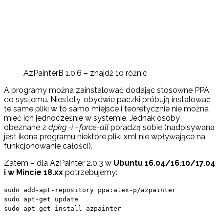
AzPainterB 1.0.6 – znajdź 10 różnic
A programy można zainstalować dodając stosowne PPA
do systemu. Niestety, obydwie paczki próbują instalować
te same pliki w to samo miejsce i teoretycznie nie można
mieć ich jednocześnie w systemie. Jednak osoby
obeznane z
dpkg -i –force-all
poradzą sobie (nadpisywana
jest ikona programu niektóre pliki xml nie wpływające na
funkcjonowanie całości).
Zatem – dla AzPainter 2.0.3 w
Ubuntu 16.04/16.10/17.04
i w Mincie 18.xx
potrzebujemy:
sudo add-apt-repository ppa:alex-p/azpainter
sudo apt-get update
sudo apt-get install azpainter