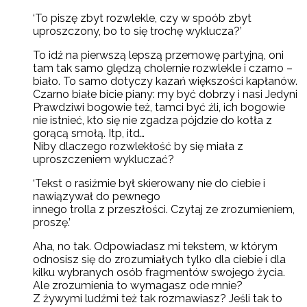
‘To piszę zbyt rozwlekle, czy w spoób zbyt
uproszczony, bo to się trochę wyklucza?’
To idź na pierwszą lepszą przemowę partyjną, oni
tam tak samo ględzą cholernie rozwlekle i czarno –
biało. To samo dotyczy kazań większości kapłanów.
Czarno białe bicie piany: my być dobrzy i nasi Jedyni
Prawdziwi bogowie też, tamci być źli, ich bogowie
nie istnieć, kto się nie zgadza pójdzie do kotła z
gorącą smołą. Itp, itd…
Niby dlaczego rozwlekłość by się miała z
uproszczeniem wykluczać?
‘Tekst o rasiźmie był skierowany nie do ciebie i
nawiązywał do pewnego
innego trolla z przeszłości. Czytaj ze zrozumieniem,
proszę.’
Aha, no tak. Odpowiadasz mi tekstem, w którym
odnosisz się do zrozumiałych tylko dla ciebie i dla
kilku wybranych osób fragmentów swojego życia.
Ale zrozumienia to wymagasz ode mnie?
Z żywymi ludźmi też tak rozmawiasz? Jeśli tak to