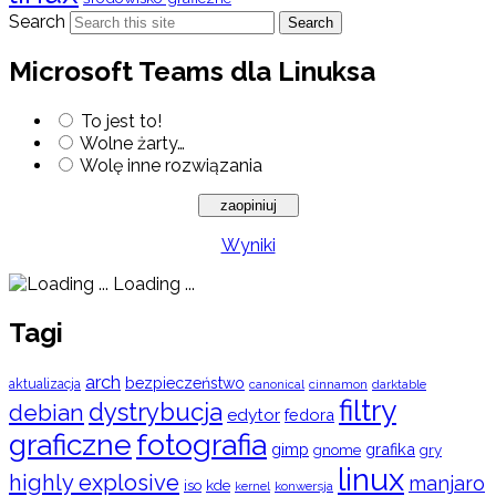
Search
Search
Microsoft Teams dla Linuksa
To jest to!
Wolne żarty…
Wolę inne rozwiązania
Wyniki
Loading ...
Tagi
arch
bezpieczeństwo
aktualizacja
cinnamon
canonical
darktable
filtry
dystrybucja
debian
edytor
fedora
graficzne
fotografia
gimp
grafika
gry
gnome
linux
highly explosive
manjaro
iso
kde
konwersja
kernel