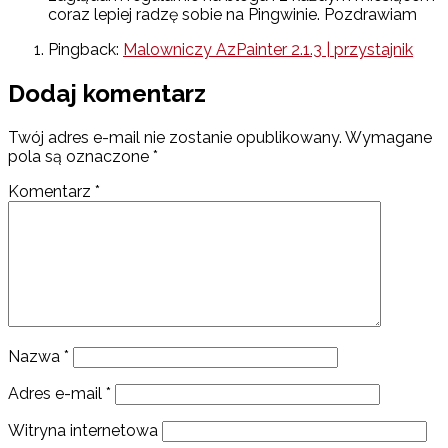
coraz lepiej radzę sobie na Pingwinie. Pozdrawiam
Pingback:
Malowniczy AzPainter 2.1.3 | przystajnik
Dodaj komentarz
Twój adres e-mail nie zostanie opublikowany.
Wymagane
pola są oznaczone
*
Komentarz
*
Nazwa
*
Adres e-mail
*
Witryna internetowa