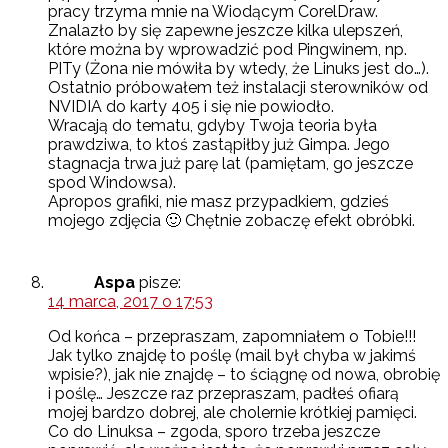
pracy trzyma mnie na Wiodącym CorelDraw.
Znalazło by się zapewne jeszcze kilka ulepszeń,
które można by wprowadzić pod Pingwinem, np.
PITy (Żona nie mówiła by wtedy, że Linuks jest do…).
Ostatnio próbowałem też instalacji sterowników od
NVIDIA do karty 405 i się nie powiodło.
Wracają do tematu, gdyby Twoja teoria była
prawdziwa, to ktoś zastąpiłby już Gimpa. Jego
stagnacja trwa już parę lat (pamiętam, go jeszcze
spod Windowsa).
Apropos grafiki, nie masz przypadkiem, gdzieś
mojego zdjęcia 🙂 Chętnie zobaczę efekt obróbki.
Aspa
pisze:
14 marca, 2017 o 17:53
Od końca – przepraszam, zapomniałem o Tobie!!!
Jak tylko znajdę to poślę (mail był chyba w jakimś
wpisie?), jak nie znajdę – to ściągnę od nowa, obrobię
i poślę… Jeszcze raz przepraszam, padłeś ofiarą
mojej bardzo dobrej, ale cholernie krótkiej pamięci.
Co do Linuksa – zgoda, sporo trzeba jeszcze