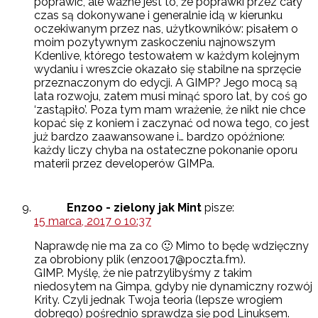
poprawić, ale ważne jest to, że poprawki przez cały
czas są dokonywane i generalnie idą w kierunku
oczekiwanym przez nas, użytkowników: pisałem o
moim pozytywnym zaskoczeniu najnowszym
Kdenlive, którego testowałem w każdym kolejnym
wydaniu i wreszcie okazało się stabilne na sprzęcie
przeznaczonym do edycji. A GIMP? Jego mocą są
lata rozwoju, zatem musi minąć sporo lat, by coś go
‘zastąpiło’. Poza tym mam wrażenie, że nikt nie chce
kopać się z koniem i zaczynać od nowa tego, co jest
już bardzo zaawansowane i… bardzo opóźnione:
każdy liczy chyba na ostateczne pokonanie oporu
materii przez developerów GIMPa.
Enzoo - zielony jak Mint
pisze:
15 marca, 2017 o 10:37
Naprawdę nie ma za co 🙂 Mimo to będę wdzięczny
za obrobiony plik (enzoo17@poczta.fm).
GIMP. Myślę, że nie patrzylibyśmy z takim
niedosytem na Gimpa, gdyby nie dynamiczny rozwój
Krity. Czyli jednak Twoja teoria (lepsze wrogiem
dobrego) pośrednio sprawdza się pod Linuksem.