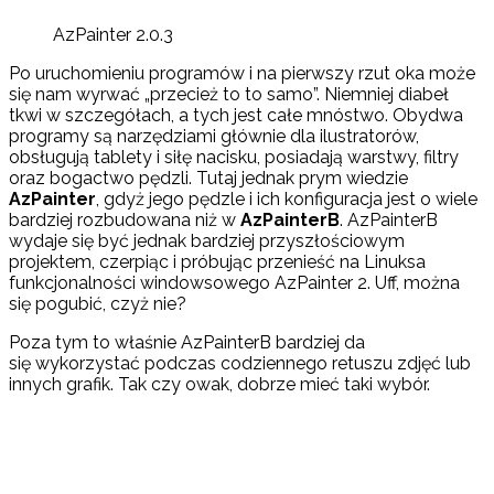
AzPainter 2.0.3
Po uruchomieniu programów i na pierwszy rzut oka może
się nam wyrwać „przecież to to samo”. Niemniej diabeł
tkwi w szczegółach, a tych jest całe mnóstwo. Obydwa
programy są narzędziami głównie dla ilustratorów,
obsługują tablety i siłę nacisku, posiadają warstwy, filtry
oraz bogactwo pędzli. Tutaj jednak prym wiedzie
AzPainter
, gdyż jego pędzle i ich konfiguracja jest o wiele
bardziej rozbudowana niż w
AzPainterB
. AzPainterB
wydaje się być jednak bardziej przyszłościowym
projektem, czerpiąc i próbując przenieść na Linuksa
funkcjonalności windowsowego AzPainter 2. Uff, można
się pogubić, czyż nie?
Poza tym to właśnie AzPainterB bardziej da
się wykorzystać podczas codziennego retuszu zdjęć lub
innych grafik. Tak czy owak, dobrze mieć taki wybór.