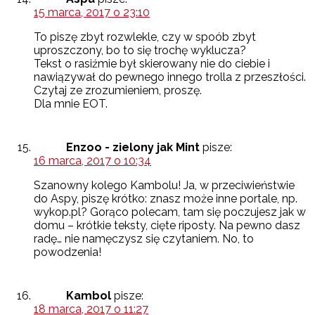
15 marca, 2017 o 23:10
To piszę zbyt rozwlekle, czy w spoób zbyt
uproszczony, bo to się trochę wyklucza?
Tekst o rasiźmie był skierowany nie do ciebie i
nawiązywał do pewnego innego trolla z przeszłości.
Czytaj ze zrozumieniem, proszę.
Dla mnie EOT.
Enzoo - zielony jak Mint
pisze:
16 marca, 2017 o 10:34
Szanowny kolego Kambolu! Ja, w przeciwieństwie
do Aspy, piszę krótko: znasz może inne portale, np.
wykop.pl? Gorąco polecam, tam się poczujesz jak w
domu – krótkie teksty, cięte riposty. Na pewno dasz
radę… nie namęczysz się czytaniem. No, to
powodzenia!
Kambol
pisze:
18 marca, 2017 o 11:27