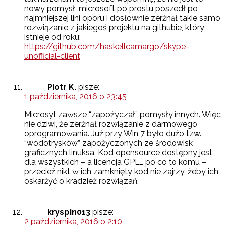
nowy pomysł, microsoft po prostu poszedł po
najmniejszej lini oporu i dosłownie zerżnął takie samo
rozwiązanie z jakiegoś projektu na githubie, który
istnieje od roku:
https://github.com/haskellcamargo/skype-
unofficial-client
Piotr K.
pisze:
1 października, 2016 o 23:45
Microsyf zawsze “zapożyczał” pomysły innych. Więc
nie dziwi, że zerżnął rozwiązanie z darmowego
oprogramowania. Już przy Win 7 było dużo tzw.
“wodotrysków” zapożyczonych ze środowisk
graficznych linuksa. Kod opensource dostępny jest
dla wszystkich – a licencja GPL… po co to komu –
przecież nikt w ich zamknięty kod nie zajrzy, żeby ich
oskarżyć o kradzież rozwiązań.
kryspin013
pisze:
2 października, 2016 o 2:10