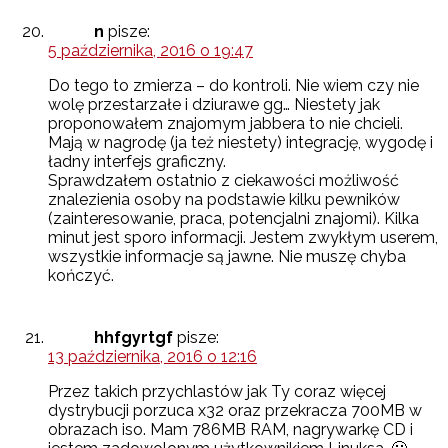
n
pisze:
5 października, 2016 o 19:47
Do tego to zmierza – do kontroli. Nie wiem czy nie
wolę przestarzałe i dziurawe gg… Niestety jak
proponowałem znajomym jabbera to nie chcieli.
Mają w nagrodę (ja też niestety) integrację, wygodę i
ładny interfejs graficzny.
Sprawdzałem ostatnio z ciekawości możliwość
znalezienia osoby na podstawie kilku pewników
(zainteresowanie, praca, potencjalni znajomi). Kilka
minut jest sporo informacji. Jestem zwykłym userem,
wszystkie informacje są jawne. Nie muszę chyba
kończyć.
hhfgyrtgf
pisze:
13 października, 2016 o 12:16
Przez takich przychlastów jak Ty coraz więcej
dystrybucji porzuca x32 oraz przekracza 700MB w
obrazach iso. Mam 786MB RAM, nagrywarkę CD i