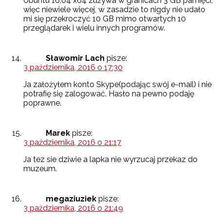
Ubuntu 16.04 x64 zużywa w granicach 3 GB pamięci,
więc niewiele więcej, w zasadzie to nigdy nie udało
mi się przekroczyć 10 GB mimo otwartych 10
przeglądarek i wielu innych programów.
Sławomir Lach
pisze:
3 października, 2016 o 17:30
Ja założyłem konto Skype(podając swój e-mail) i nie
potrafię się zalogować. Hasło na pewno podaję
poprawne.
Marek
pisze:
3 października, 2016 o 21:17
Ja tez sie dziwie a lapka nie wyrzucaj przekaz do
muzeum.
megaziuziek
pisze:
3 października, 2016 o 21:49