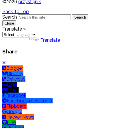
©2026
przystajnik
Back To Top
Search
Search
Close
Translate »
Powered by
Translate
Share
Blogger
Bluesky
Delicious
Digg
Email
Facebook
Facebook messenger
Flipboard
Google
Hacker News
Line
LinkedIn