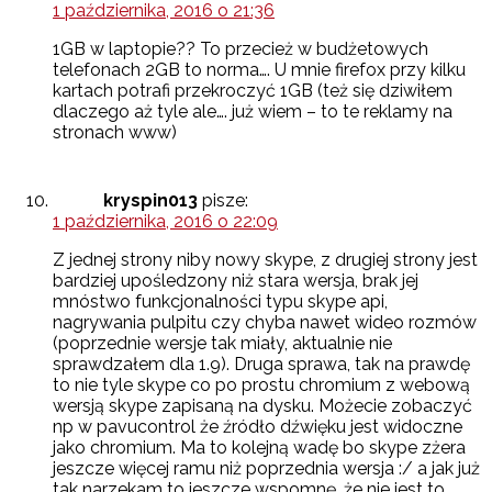
1 października, 2016 o 21:36
1GB w laptopie?? To przecież w budżetowych
telefonach 2GB to norma…. U mnie firefox przy kilku
kartach potrafi przekroczyć 1GB (też się dziwiłem
dlaczego aż tyle ale…. już wiem – to te reklamy na
stronach www)
kryspin013
pisze:
1 października, 2016 o 22:09
Z jednej strony niby nowy skype, z drugiej strony jest
bardziej upośledzony niż stara wersja, brak jej
mnóstwo funkcjonalności typu skype api,
nagrywania pulpitu czy chyba nawet wideo rozmów
(poprzednie wersje tak miały, aktualnie nie
sprawdzałem dla 1.9). Druga sprawa, tak na prawdę
to nie tyle skype co po prostu chromium z webową
wersją skype zapisaną na dysku. Możecie zobaczyć
np w pavucontrol że źródło dźwięku jest widoczne
jako chromium. Ma to kolejną wadę bo skype zżera
jeszcze więcej ramu niż poprzednia wersja :/ a jak już
tak narzekam to jeszcze wspomnę, że nie jest to