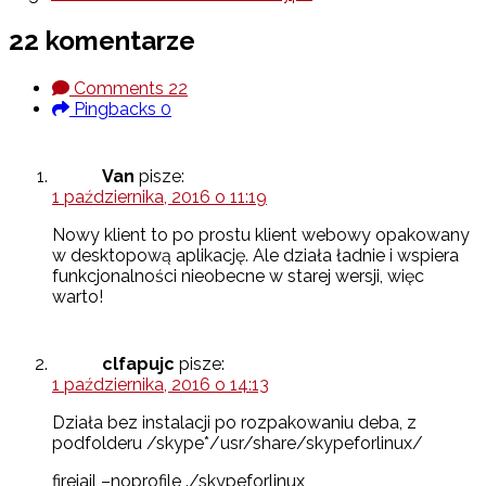
22 komentarze
Comments
22
Pingbacks
0
Van
pisze:
1 października, 2016 o 11:19
Nowy klient to po prostu klient webowy opakowany
w desktopową aplikację. Ale działa ładnie i wspiera
funkcjonalności nieobecne w starej wersji, więc
warto!
clfapujc
pisze:
1 października, 2016 o 14:13
Działa bez instalacji po rozpakowaniu deba, z
podfolderu /skype*/usr/share/skypeforlinux/
firejail –noprofile ./skypeforlinux