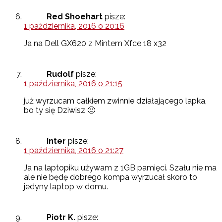
Red Shoehart
pisze:
1 października, 2016 o 20:16
Ja na Dell GX620 z Mintem Xfce 18 x32
Rudolf
pisze:
1 października, 2016 o 21:15
już wyrzucam całkiem zwinnie działającego lapka,
bo ty się Dziwisz 🙂
Inter
pisze:
1 października, 2016 o 21:27
Ja na laptopiku używam z 1GB pamięci. Szału nie ma
ale nie będę dobrego kompa wyrzucał skoro to
jedyny laptop w domu.
Piotr K.
pisze: