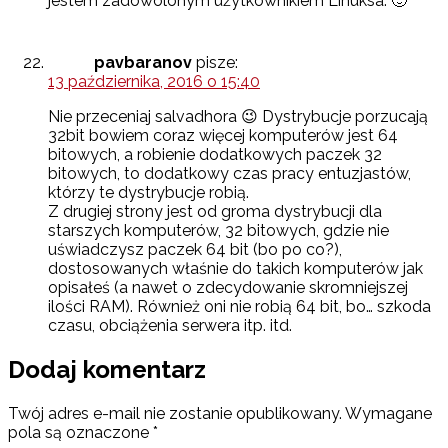
jestem zadowolonym użytkownikiem Linuksa. 🙂
pavbaranov
pisze:
13 października, 2016 o 15:40
Nie przeceniaj salvadhora 😉 Dystrybucje porzucają
32bit bowiem coraz więcej komputerów jest 64
bitowych, a robienie dodatkowych paczek 32
bitowych, to dodatkowy czas pracy entuzjastów,
którzy te dystrybucje robią.
Z drugiej strony jest od groma dystrybucji dla
starszych komputerów, 32 bitowych, gdzie nie
uświadczysz paczek 64 bit (bo po co?),
dostosowanych właśnie do takich komputerów jak
opisałeś (a nawet o zdecydowanie skromniejszej
ilości RAM). Również oni nie robią 64 bit, bo… szkoda
czasu, obciążenia serwera itp. itd.
Dodaj komentarz
Twój adres e-mail nie zostanie opublikowany.
Wymagane
pola są oznaczone
*