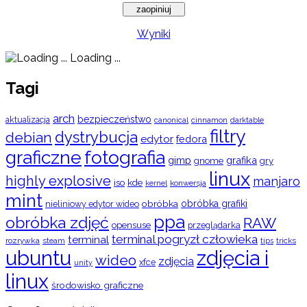
Wyniki
Loading ...
Tagi
arch
bezpieczeństwo
aktualizacja
cinnamon
canonical
darktable
filtry
dystrybucja
debian
edytor
fedora
graficzne
fotografia
gimp
grafika
gry
gnome
linux
highly explosive
manjaro
iso
kde
konwersja
kernel
mint
obróbka
obróbka grafiki
nieliniowy edytor wideo
ppa
obróbka zdjęć
RAW
opensuse
przeglądarka
terminal pogryzł człowieka
terminal
rozrywka
steam
tips
tricks
ubuntu
zdjęcia i
wideo
zdjęcia
xfce
unity
linux
środowisko graficzne