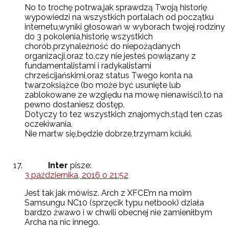
No to trochę potrwa.jak sprawdzą Twoją historię
wypowiedzi na wszystkich portalach od początku
internetu,wyniki głosowań w wyborach twojej rodziny
do 3 pokolenia,historię wszystkich
chorób,przynależność do niepożądanych
organizacji,oraz to,czy nie jesteś powiązany z
fundamentalistami i radykalistami
chrześcijańskimi,oraz status Twego konta na
twarzoksiążce (bo może być usunięte lub
zablokowane ze względu na mowę nienawiści),to na
pewno dostaniesz dostęp.
Dotyczy to tez wszystkich znajomych,stąd ten czas
oczekiwania.
Nie martw się,będzie dobrze,trzymam kciuki.
Inter
pisze:
3 października, 2016 o 21:52
Jest tak jak mówisz. Arch z XFCE’m na moim
Samsungu NC10 (sprzęcik typu netbook) działa
bardzo żwawo i w chwili obecnej nie zamieniłbym
Archa na nic innego.