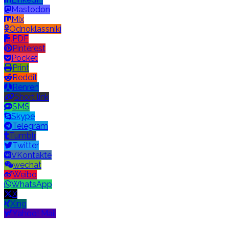
Mastodon
Mix
Odnoklassniki
PDF
Pinterest
Pocket
Print
Reddit
Renren
Short link
SMS
Skype
Telegram
Tumblr
Twitter
VKontakte
wechat
Weibo
WhatsApp
X
Xing
Yahoo! Mail