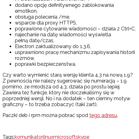
dodano opcję definitywnego zablokowania
emotikon,
obsługa polecenia /me,
wsparcie dla proxy HTTPS,
poprawione cytowanie wiadomośći – działa z Ctrl+C,
najechanie na datę wiadomości wyświetla
pełną datę/czas,
Electron zaktualizowany do 1.3.6,
usprawniono pracę mechanizmu zapisywania historii
rozmów,
poprawki bezpieczeństwa.
Czy warto wymienić starą wersję klienta 4.3 na nową 1.9?
Z pewnością nie należy sugerować się numeracją – 1.9
pomimo, że młodsza od 4.3, działa po prostu lepiej.
Zawiera też funkcje, który nie doczekaliśmy się w
poprzedniej wersji. No i na dodatek – ten ciemny motyw
graficzny – to trzeba zobaczyć (taki żart).
Paczki deb i rpm można pobrać spod
tego adresu
.
Tags:
komunikator
linux
microsoft
skype