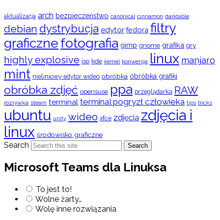
arch
bezpieczeństwo
aktualizacja
cinnamon
canonical
darktable
filtry
dystrybucja
debian
edytor
fedora
graficzne
fotografia
gimp
grafika
gry
gnome
linux
highly explosive
manjaro
iso
kde
konwersja
kernel
mint
obróbka
obróbka grafiki
nieliniowy edytor wideo
ppa
obróbka zdjęć
RAW
opensuse
przeglądarka
terminal pogryzł człowieka
terminal
rozrywka
steam
tips
tricks
ubuntu
zdjęcia i
wideo
zdjęcia
xfce
unity
linux
środowisko graficzne
Search
Search
Microsoft Teams dla Linuksa
To jest to!
Wolne żarty…
Wolę inne rozwiązania