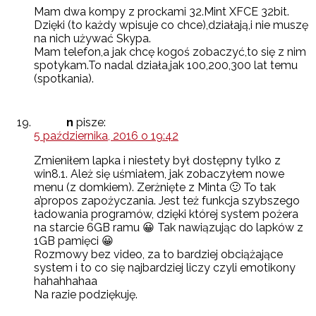
Mam dwa kompy z prockami 32.Mint XFCE 32bit.
Dzięki (to każdy wpisuje co chce),działają,i nie muszę
na nich używać Skypa.
Mam telefon,a jak chcę kogoś zobaczyć,to się z nim
spotykam.To nadal działa,jak 100,200,300 lat temu
(spotkania).
n
pisze:
5 października, 2016 o 19:42
Zmieniłem lapka i niestety był dostępny tylko z
win8.1. Ależ się uśmiałem, jak zobaczyłem nowe
menu (z domkiem). Zerżnięte z Minta 🙂 To tak
a’propos zapożyczania. Jest też funkcja szybszego
ładowania programów, dzięki której system pożera
na starcie 6GB ramu 😀 Tak nawiązując do lapków z
1GB pamięci 😀
Rozmowy bez video, za to bardziej obciążające
system i to co się najbardziej liczy czyli emotikony
hahahhahaa
Na razie podziękuję.