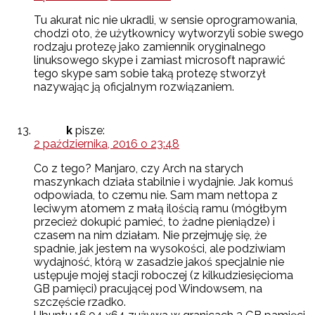
Tu akurat nic nie ukradli, w sensie oprogramowania,
chodzi oto, że użytkownicy wytworzyli sobie swego
rodzaju protezę jako zamiennik oryginalnego
linuksowego skype i zamiast microsoft naprawić
tego skype sam sobie taką protezę stworzył
nazywając ją oficjalnym rozwiązaniem.
k
pisze:
2 października, 2016 o 23:48
Co z tego? Manjaro, czy Arch na starych
maszynkach działa stabilnie i wydajnie. Jak komuś
odpowiada, to czemu nie. Sam mam nettopa z
leciwym atomem z małą ilością ramu (mógłbym
przecież dokupić pamieć, to żadne pieniądze) i
czasem na nim działam. Nie przejmuję się, że
spadnie, jak jestem na wysokości, ale podziwiam
wydajność, którą w zasadzie jakoś specjalnie nie
ustępuje mojej stacji roboczej (z kilkudziesięcioma
GB pamięci) pracującej pod Windowsem, na
szczęście rzadko.