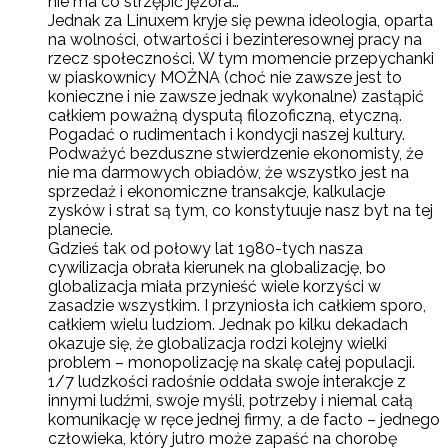
nie ma co strzępić jęzora…
Jednak za Linuxem kryje się pewna ideologia, oparta
na wolności, otwartości i bezinteresownej pracy na
rzecz społeczności. W tym momencie przepychanki
w piaskownicy MOŻNA (choć nie zawsze jest to
konieczne i nie zawsze jednak wykonalne) zastąpić
całkiem poważną dysputą filozoficzną, etyczną.
Pogadać o rudimentach i kondycji naszej kultury.
Podważyć bezduszne stwierdzenie ekonomisty, że
nie ma darmowych obiadów, że wszystko jest na
sprzedaż i ekonomiczne transakcje, kalkulacje
zysków i strat są tym, co konstytuuje nasz byt na tej
planecie.
Gdzieś tak od połowy lat 1980-tych nasza
cywilizacja obrała kierunek na globalizację, bo
globalizacja miała przynieść wiele korzyści w
zasadzie wszystkim. I przyniosła ich całkiem sporo,
całkiem wielu ludziom. Jednak po kilku dekadach
okazuje się, że globalizacja rodzi kolejny wielki
problem – monopolizację na skalę całej populacji.
1/7 ludzkości radośnie oddała swoje interakcje z
innymi ludźmi, swoje myśli, potrzeby i niemal całą
komunikację w ręce jednej firmy, a de facto – jednego
człowieka, który jutro może zapaść na chorobę