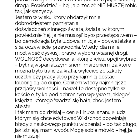
drogą. Powiedzieć – hej, ja przecież NIE MUSZĘ robić
tak, jak wszyscy.
Jestem w wieku, który obdarzył mnie
dobrodziejstem pamiętania
doświadczeń z innego świata, świata, w którym
powiedznie ‘hej, ja nie muszę!’ było przestępstwem –
bo demokracja była ludowa, milicja – obywatelska a
siła, oczywiście, przewodnia. Wtedy, dla mnie,
możliwość dyskusji, prawo wyboru własnej drogi,
WOLNOŚĆ decydowania, którą z wielu opcji wybrać
– był najwspanialszym snem, marzeniem, za które
można było trafić za kratki, wylecieć ze szkoły,
uczelni czy pracy albo przynajmniej dostać
lolobrigidą po dupie. Ceniłem wtedy najmniejsze
przejawy wolności – nawet te dostępne tylko w
kościele, tylko pod ochronnym wpływem jakiegoś
księdza, którego ‘wadza’ się bała, choć jestem
ateistą.
I tak mam do dzisiaj – cenię Linuxa, szanuję ludzi,
którym się chce edytować Wiki (choć popełniają
błędy z naukowego punktu widzenia) – bo tak długo,
jak istnieją, mam wybór. Mogę sobie mówić – hej, ja
nie muszę!