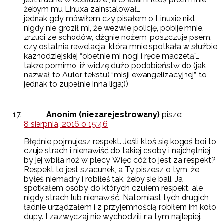
żebym mu Linuxa zainstalował…
jednak gdy mówiłem czy pisałem o Linuxie nikt,
nigdy nie groził mi, że wezwie policję, pobije mnie,
zrzuci ze schodów, dźgnie nożem, poszczuje psem,
czy ostatnia rewelacja, która mnie spotkała w służbie
kaznodziejskiej “obetnie mi nogi i ręce maczetą”…
także pomimo, iż widzę dużo podobieństw do (jak
nazwał to Autor tekstu) “misji ewangelizacyjnej”, to
jednak to zupełnie inna liga;))
Anonim (niezarejestrowany)
pisze:
8 sierpnia, 2016 o 15:46
Błędnie pojmujesz respekt. Jeśli ktoś się kogoś boi to
czuje strach i nienawiść do takiej osoby i najchętniej
by jej wbiła noż w plecy. Więc cóż to jest za respekt?
Respekt to jest szacunek, a Ty piszesz o tym, że
byłeś niemądry i robiłeś tak, żeby się bali. Ja
spotkałem osoby do których czułem respekt, ale
nigdy strach lub nienawiść. Natomiast tych drugich
ładnie urządzałem i z przyjemnością robiłem im koło
dupy. I zazwyczaj nie wychodzili na tym najlepiej.