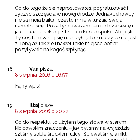
Co do tego że się naprostowałeś, pogratulować i
życzyć szczęścia w nowej drodze. Jednak Jehowcy
nie są moją bajką i często mnie wkurzają swoją
namolnością. Poza tym uważam ten ruch za sektę i
jak to każda sekta, jest nie do końca spoko. Ale jeśli
Ty coś tam w niej się nauczyłeś, to znaczy że nie jest
z Tobą aż tak źle i nawet takie miejsce potrafi
pozytywnie na kogoś wpłynąć.
Van
pisze:
8 sierpnia, 2016 o 16:57
Fajny wpis!
Ittaj
pisze:
8 sierpnia, 2016 o 20:22
Co do respektu, to użyłem tego słowa w starym
kibicowskim znaczeniu – jak byliśmy na wyjeździe,
szliśmy sobie środkiem ulicy i śpiewaliśmy, a nikt
nawet nie drgnął, to mówiło się, że “czują respekt”, a