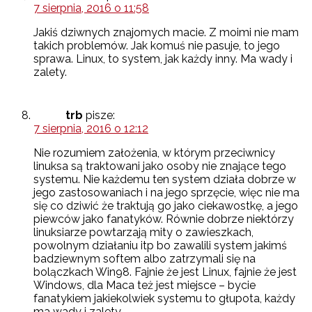
7 sierpnia, 2016 o 11:58
Jakiś dziwnych znajomych macie. Z moimi nie mam
takich problemów. Jak komuś nie pasuje, to jego
sprawa. Linux, to system, jak każdy inny. Ma wady i
zalety.
trb
pisze:
7 sierpnia, 2016 o 12:12
Nie rozumiem założenia, w którym przeciwnicy
linuksa są traktowani jako osoby nie znające tego
systemu. Nie każdemu ten system działa dobrze w
jego zastosowaniach i na jego sprzęcie, więc nie ma
się co dziwić że traktują go jako ciekawostkę, a jego
piewców jako fanatyków. Równie dobrze niektórzy
linuksiarze powtarzają mity o zawieszkach,
powolnym działaniu itp bo zawalili system jakimś
badziewnym softem albo zatrzymali się na
bolączkach Win98. Fajnie że jest Linux, fajnie że jest
Windows, dla Maca też jest miejsce – bycie
fanatykiem jakiekolwiek systemu to głupota, każdy
ma wady i zalety.