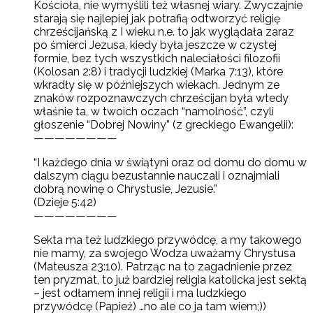
Kościoła, nie wymyślili też własnej wiary. Zwyczajnie
starają się najlepiej jak potrafią odtworzyć religię
chrześcijańską z I wieku n.e. to jak wyglądała zaraz
po śmierci Jezusa, kiedy była jeszcze w czystej
formie, bez tych wszystkich naleciałości filozofii
(Kolosan 2:8) i tradycji ludzkiej (Marka 7:13), które
wkradły się w późniejszych wiekach. Jednym ze
znaków rozpoznawczych chrześcijan była wtedy
właśnie ta, w twoich oczach “namolność”, czyli
głoszenie “Dobrej Nowiny” (z greckiego Ewangelii):
————————
“I każdego dnia w świątyni oraz od domu do domu w
dalszym ciągu bezustannie nauczali i oznajmiali
dobrą nowinę o Chrystusie, Jezusie.”
(Dzieje 5:42)
————————
Sekta ma też ludzkiego przywódcę, a my takowego
nie mamy, za swojego Wodza uważamy Chrystusa
(Mateusza 23:10). Patrząc na to zagadnienie przez
ten pryzmat, to już bardziej religia katolicka jest sektą
– jest odłamem innej religii i ma ludzkiego
przywódcę (Papież) …no ale co ja tam wiem;))