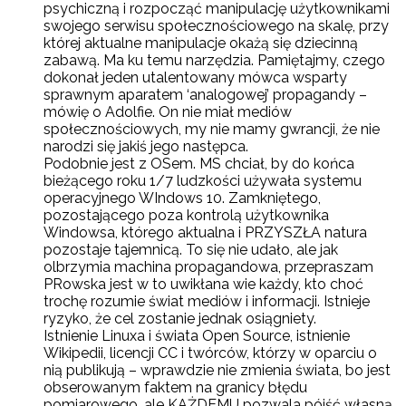
psychiczną i rozpocząć manipulację użytkownikami
swojego serwisu społecznościowego na skalę, przy
której aktualne manipulacje okażą się dziecinną
zabawą. Ma ku temu narzędzia. Pamiętajmy, czego
dokonał jeden utalentowany mówca wsparty
sprawnym aparatem ‘analogowej’ propagandy –
mówię o Adolfie. On nie miał mediów
społecznościowych, my nie mamy gwrancji, że nie
narodzi się jakiś jego następca.
Podobnie jest z OSem. MS chciał, by do końca
bieżącego roku 1/7 ludzkości używała systemu
operacyjnego WIndows 10. Zamkniętego,
pozostającego poza kontrolą użytkownika
Windowsa, którego aktualna i PRZYSZŁA natura
pozostaje tajemnicą. To się nie udało, ale jak
olbrzymia machina propagandowa, przepraszam
PRowska jest w to uwikłana wie każdy, kto choć
trochę rozumie świat mediów i informacji. Istnieje
ryzyko, że cel zostanie jednak osiągniety.
Istnienie Linuxa i świata Open Source, istnienie
Wikipedii, licencji CC i twórców, którzy w oparciu o
nią publikują – wprawdzie nie zmienia świata, bo jest
obserowanym faktem na granicy błędu
pomiarowego, ale KAŻDEMU pozwala pójść własną