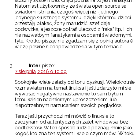
słuszny system bez chęci poznania to jest fanatyzm.
Natomiast użytkownicy ze świata open source są
świadomi istnienia czegoś więcej niż -jednego
jedynego słusznego systemu, dzięki któremu dzieci
przestają płakać, żony marudzić, szef daje
podwyżkę, a jeszcze potrafi uleczyć z “raka” itp. I ich
nie nazwałbym fanatykami a osobami świadomymi,
tyle. Krótko pisząc nie zgadzam się z opinią autora☺
widzę pewne niedopowiedzenia w tym temacie.
Inter
pisze:
7 sierpnia, 2016 o 10:09
Spokojnie, wiele zależy od tonu dyskusji. Wielokrotnie
rozmawiałem na temat linuksa i jeśli zdarzyło mi się
wywołać negatywne nastawienie to sam byłem
temu winien nadmiernym uproszczeniem, lub
niepotrzebnym narzucaniem swoich poglądów.
Teraz jeśli przychodzi mi mówić o linuksie to
zaczynam od autentycznych zalet windowsa, bez
podtekstów. W ten sposób ludzie poznają mnie jako
kogoś kto zna ten system i wie o czym mówi. W toku