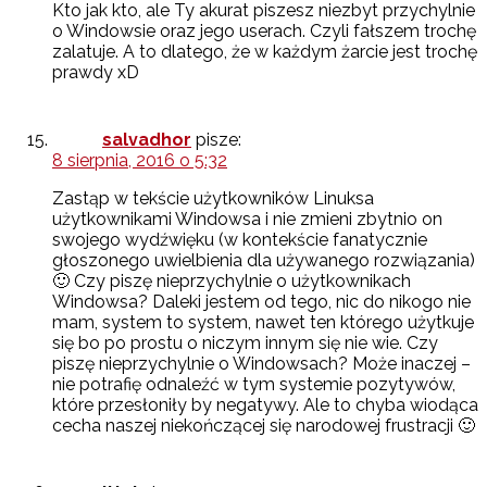
Kto jak kto, ale Ty akurat piszesz niezbyt przychylnie
o Windowsie oraz jego userach. Czyli fałszem trochę
zalatuje. A to dlatego, że w każdym żarcie jest trochę
prawdy xD
salvadhor
pisze:
8 sierpnia, 2016 o 5:32
Zastąp w tekście użytkowników Linuksa
użytkownikami Windowsa i nie zmieni zbytnio on
swojego wydźwięku (w kontekście fanatycznie
głoszonego uwielbienia dla używanego rozwiązania)
🙂 Czy piszę nieprzychylnie o użytkownikach
Windowsa? Daleki jestem od tego, nic do nikogo nie
mam, system to system, nawet ten którego użytkuje
się bo po prostu o niczym innym się nie wie. Czy
piszę nieprzychylnie o Windowsach? Może inaczej –
nie potrafię odnaleźć w tym systemie pozytywów,
które przesłoniły by negatywy. Ale to chyba wiodąca
cecha naszej niekończącej się narodowej frustracji 🙂