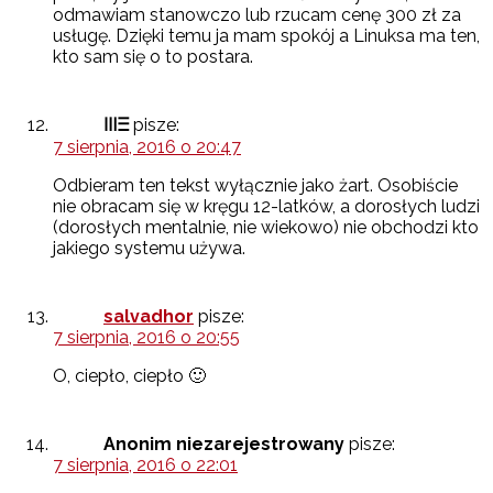
odmawiam stanowczo lub rzucam cenę 300 zł za
usługę. Dzięki temu ja mam spokój a Linuksa ma ten,
kto sam się o to postara.
ⲼⲶ
pisze:
7 sierpnia, 2016 o 20:47
Odbieram ten tekst wyłącznie jako żart. Osobiście
nie obracam się w kręgu 12-latków, a dorosłych ludzi
(dorosłych mentalnie, nie wiekowo) nie obchodzi kto
jakiego systemu używa.
salvadhor
pisze:
7 sierpnia, 2016 o 20:55
O, ciepło, ciepło 🙂
Anonim niezarejestrowany
pisze:
7 sierpnia, 2016 o 22:01