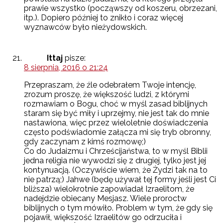
prawie wszystko (począwszy od koszeru, obrzezani,
itp.). Dopiero później to znikło i coraz więcej
wyznawców było nieżydowskich.
Ittaj
pisze:
8 sierpnia, 2016 o 21:24
Przepraszam, że źle odebrałem Twoje intencję,
zrozum proszę, że większość ludzi, z którymi
rozmawiam o Bogu, choć w myśl zasad biblijnych
staram się być miły i uprzejmy, nie jest tak do mnie
nastawiona, więc przez wieloletnie doświadczenia
często podświadomie załącza mi się tryb obronny,
gdy zaczynam z kimś rozmowę;)
Co do Judaizmu i Chrześcijaństwa, to w myśl Biblii
jedna religia nie wywodzi się z drugiej, tylko jest jej
kontynuacją. (Oczywiście wiem, że Żydzi tak na to
nie patrzą;) Jahwe (będę używał tej formy jeśli jest Ci
bliższa) wielokrotnie zapowiadał Izraelitom, że
nadejdzie obiecany Mesjasz. Wiele proroctw
biblijnych o tym mówiło. Problem w tym, że gdy się
pojawił, większość Izraelitów go odrzuciła i