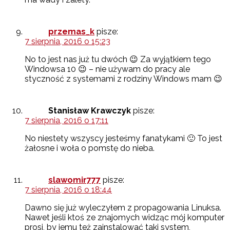
przemas_k
pisze:
7 sierpnia, 2016 o 15:23
No to jest nas już tu dwóch 😉 Za wyjątkiem tego
Windowsa 10 😉 – nie używam do pracy ale
styczność z systemami z rodziny Windows mam 😉
Stanisław Krawczyk
pisze:
7 sierpnia, 2016 o 17:11
No niestety wszyscy jesteśmy fanatykami 🙂 To jest
żałosne i woła o pomstę do nieba.
slawomir777
pisze:
7 sierpnia, 2016 o 18:44
Dawno się już wyleczyłem z propagowania Linuksa.
Nawet jeśli ktoś ze znajomych widząc mój komputer
prosi, by jemu też zainstalować taki system,