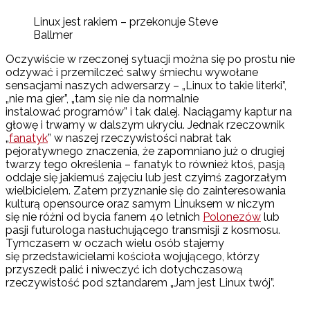
Linux jest rakiem – przekonuje Steve
Ballmer
Oczywiście w rzeczonej sytuacji można się po prostu nie
odzywać i przemilczeć salwy śmiechu wywołane
sensacjami naszych adwersarzy – „Linux to takie literki”,
„nie ma gier”, „tam się nie da normalnie
instalować programów” i tak dalej. Naciągamy kaptur na
głowę i trwamy w dalszym ukryciu. Jednak rzeczownik
„
fanatyk
” w naszej rzeczywistości nabrał tak
pejoratywnego znaczenia, że zapomniano już o drugiej
twarzy tego określenia – fanatyk to również ktoś, pasją
oddaje się jakiemuś zajęciu lub jest czyimś zagorzałym
wielbicielem. Zatem przyznanie się do zainteresowania
kulturą opensource oraz samym Linuksem w niczym
się nie różni od bycia fanem 40 letnich
Polonezów
lub
pasji futurologa nasłuchującego transmisji z kosmosu.
Tymczasem w oczach wielu osób stajemy
się przedstawicielami kościoła wojującego, którzy
przyszedł palić i niweczyć ich dotychczasową
rzeczywistość pod sztandarem „Jam jest Linux twój”.