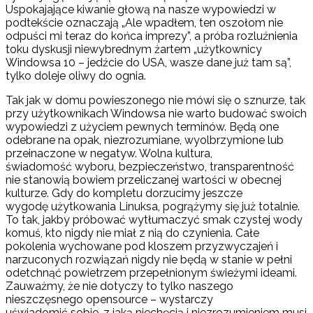
Uspokajające kiwanie głową na nasze wypowiedzi w
podtekście oznaczają „Ale wpadłem, ten oszołom nie
odpuści mi teraz do końca imprezy”, a próba rozluźnienia
toku dyskusji niewybrednym żartem „użytkownicy
Windowsa 10 – jedźcie do USA, wasze dane już tam są”,
tylko doleje oliwy do ognia.
Tak jak w domu powieszonego nie mówi się o sznurze, tak
przy użytkownikach Windowsa nie warto budować swoich
wypowiedzi z użyciem pewnych terminów. Będą one
odebrane na opak, niezrozumiane, wyolbrzymione lub
przeinaczone w negatyw. Wolna kultura,
świadomość wyboru, bezpieczeństwo, transparentność
nie stanowią bowiem przeliczanej wartości w obecnej
kulturze. Gdy do kompletu dorzucimy jeszcze
wygodę użytkowania Linuksa, pogrążymy się już totalnie.
To tak, jakby próbować wytłumaczyć smak czystej wody
komuś, kto nigdy nie miał z nią do czynienia. Całe
pokolenia wychowane pod kloszem przyzwyczajeń i
narzuconych rozwiązań nigdy nie będą w stanie w pełni
odetchnąć powietrzem przepełnionym świeżymi ideami.
Zauważmy, że nie dotyczy to tylko naszego
nieszczęsnego opensource – wystarczy
uświadomić sobie, z jaką niechęcią i niezrozumieniem musi