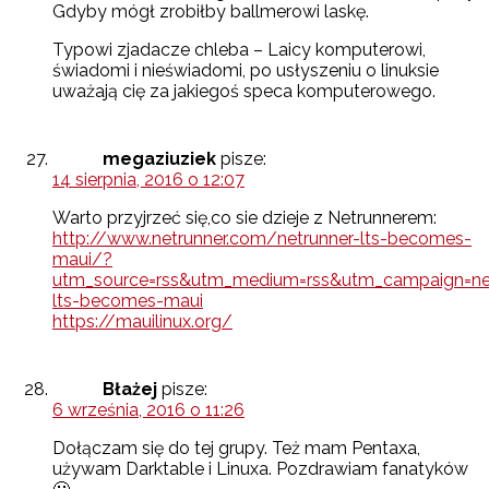
Gdyby mógł zrobiłby ballmerowi laskę.
Typowi zjadacze chleba – Laicy komputerowi,
świadomi i nieświadomi, po usłyszeniu o linuksie
uważają cię za jakiegoś speca komputerowego.
megaziuziek
pisze:
14 sierpnia, 2016 o 12:07
Warto przyjrzeć się,co sie dzieje z Netrunnerem:
http://www.netrunner.com/netrunner-lts-becomes-
maui/?
utm_source=rss&utm_medium=rss&utm_campaign=net
lts-becomes-maui
https://mauilinux.org/
Błażej
pisze:
6 września, 2016 o 11:26
Dołączam się do tej grupy. Też mam Pentaxa,
używam Darktable i Linuxa. Pozdrawiam fanatyków