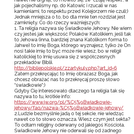
jak pojechaliśmy np. do Katowic i rzucali w nas
kamieniami, to respektu przed Kolejorzem nie czuli;)
Jednak mniejsza o to, bo dla mnie ten rozdział jest
zamknięty. Co do rzeczy ważniejszych:
1. Ta religia nazywa się Świadkowie Jehowy. Nie wiem
czy jesteś jak większość Polaków Katolikiem, jeśli tak
to Jehowa (inna, bardziej znana Katolikom forma to
Jahwe) to imię Boga, którego wyznajesz, tylko że On
nosi takie imię to być może nie wiesz, bo w religii
katolickiej to Imię usuwa się z współczesnych
przekładów Biblii.
http://bibliepolskie.pl/zzartykuly.php?art_id=6
Zatem przekręcając to Imię obrażasz Boga, jak
chcesz obrażać nas to przekręcaj proszę słowo
“świadkowie”;)
Gdyby Cię interesowało dlaczego ta religia tak się
nazywa to tu, krótkie info:
https://www.jw.org/pl/%C5%9Bwiadkowie-
jehowy/faq/nazwa-%C5%9Bwiadkowie-jehowy/
2.Ludzie bezmyślnie jadą o tej sekcie, nie wiedząc
nawet co to słowo oznacza. Wiesz czym jest sekta?
To odłam religijny oderwany od jakiegoś Kościoła.
Świadkowie Jehowy nie oderwali się od żadnego