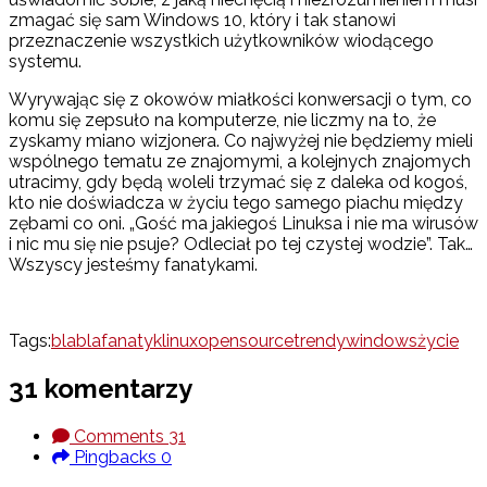
zmagać się sam Windows 10, który i tak stanowi
przeznaczenie wszystkich użytkowników wiodącego
systemu.
Wyrywając się z okowów miałkości konwersacji o tym, co
komu się zepsuło na komputerze, nie liczmy na to, że
zyskamy miano wizjonera. Co najwyżej nie będziemy mieli
wspólnego tematu ze znajomymi, a kolejnych znajomych
utracimy, gdy będą woleli trzymać się z daleka od kogoś,
kto nie doświadcza w życiu tego samego piachu między
zębami co oni. „Gość ma jakiegoś Linuksa i nie ma wirusów
i nic mu się nie psuje? Odleciał po tej czystej wodzie”. Tak…
Wszyscy jesteśmy fanatykami.
Tags:
blabla
fanatyk
linux
opensource
trendy
windows
życie
31 komentarzy
Comments
31
Pingbacks
0