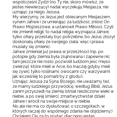
współcześni Żydzi (no Ty nie, skoro mówisz, że
jesteś niewierzący) nadal wyczekują Mesjasza, nie
uznając za niego Jezusa.
My wierzymy, że Jezus jest obiecanym Mesjaszem,
synem Jahwe i że umierając za ludzkość zniósł On
Prawo Mojżeszowe, a ustanowił Prawo Miłości. Czyli
nie zmienił religii, to nadal religia wyznająca Jahwe,
tylko ofiary przestały być potrzebne, bo Jezus złożył
doskonałą ofiarę ze swojego ciała, więc i prawa
musiały się zmienić.
Jahwe zmieniał już prawa w przeszłości (np. po
potopie gdy ziemia była zrujnowana i zapewne nic
tam jeszcze nie rosło, pozwolił ludziom jeść mięso
zwierząt, które mieli w Arce, bo inaczej gdyby mieli
się żywić tylko roślinami, owocami czy warzywami
jak wcześniej to pomarli by z głodu:).
Uznając Jezusa za Syna Bożego, nie uważamy też,
że mamy ludzkiego przywódcę, według Biblii, Jezus
zanim przyszedł na ziemię istniał niezliczone wieki w
niebie, a po swej śmierci, zmartwychwstał dzięki
Jahwe i wrócił na swoje miejsce w niebie.
No ale nie ma co dyskutować o szczegółach, w
których raczej do wspólnego zdania nie dojdziemy;)
Chciałem Cię za to spytać dlaczego jesteś