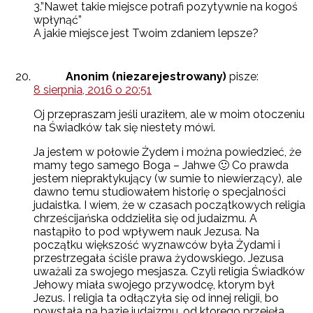
3.”Nawet takie miejsce potrafi pozytywnie na kogoś
wpłynąć”
A jakie miejsce jest Twoim zdaniem lepsze?
Anonim (niezarejestrowany)
pisze:
8 sierpnia, 2016 o 20:51
Oj przepraszam jeśli uraziłem, ale w moim otoczeniu
na Świadków tak się niestety mówi.
Ja jestem w połowie Żydem i można powiedzieć, że
mamy tego samego Boga – Jahwe 🙂 Co prawda
jestem niepraktykujący (w sumie to niewierzący), ale
dawno temu studiowałem historię o specjalności
judaistka. I wiem, że w czasach początkowych religia
chrześcijańska oddzieliła się od judaizmu. A
nastąpiło to pod wpływem nauk Jezusa. Na
początku większość wyznawców była Żydami i
przestrzegała ściśle prawa żydowskiego. Jezusa
uważali za swojego mesjasza. Czyli religia Świadków
Jehowy miała swojego przywodcę, ktorym był
Jezus. I religia ta odłączyła się od innej religii, bo
powstała na bazie judaizmu, od ktorego przejęła