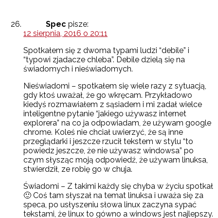
Spec
pisze:
12 sierpnia, 2016 o 20:11
Spotkałem się z dwoma typami ludzi “debile” i
“typowi zjadacze chleba”. Debile dzielą się na
świadomych i nieświadomych.
Nieświadomi – spotkałem się wiele razy z sytuacją,
gdy ktoś uważał, że go wkręcam. Przykładowo
kiedyś rozmawiałem z sąsiadem i mi zadał wielce
inteligentne pytanie “jakiego używasz internet
explorera” na co ja odpowiadam, że używam google
chrome. Koleś nie chciał uwierzyć, że są inne
przeglądarki i jeszcze rzucił tekstem w stylu “to
powiedz jeszcze, że nie używasz windowsa” po
czym słysząc moją odpowiedź, że używam linuksa,
stwierdził, ze robię go w chuja.
Świadomi – Z takimi każdy się chyba w życiu spotkał
🙂 Coś tam słyszał na temat linuksa i uważa się za
speca, po usłyszeniu słowa linux zaczyna sypać
tekstami, że linux to gówno a windows jest najlepszy.