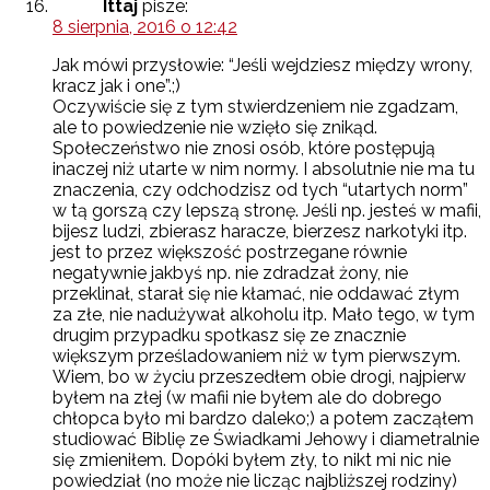
Ittaj
pisze:
8 sierpnia, 2016 o 12:42
Jak mówi przysłowie: “Jeśli wejdziesz między wrony,
kracz jak i one”.;)
Oczywiście się z tym stwierdzeniem nie zgadzam,
ale to powiedzenie nie wzięło się znikąd.
Społeczeństwo nie znosi osób, które postępują
inaczej niż utarte w nim normy. I absolutnie nie ma tu
znaczenia, czy odchodzisz od tych “utartych norm”
w tą gorszą czy lepszą stronę. Jeśli np. jesteś w mafii,
bijesz ludzi, zbierasz haracze, bierzesz narkotyki itp.
jest to przez większość postrzegane równie
negatywnie jakbyś np. nie zdradzał żony, nie
przeklinał, starał się nie kłamać, nie oddawać złym
za złe, nie nadużywał alkoholu itp. Mało tego, w tym
drugim przypadku spotkasz się ze znacznie
większym prześladowaniem niż w tym pierwszym.
Wiem, bo w życiu przeszedłem obie drogi, najpierw
byłem na złej (w mafii nie byłem ale do dobrego
chłopca było mi bardzo daleko;) a potem zacząłem
studiować Biblię ze Świadkami Jehowy i diametralnie
się zmieniłem. Dopóki byłem zły, to nikt mi nic nie
powiedział (no może nie licząc najbliższej rodziny)