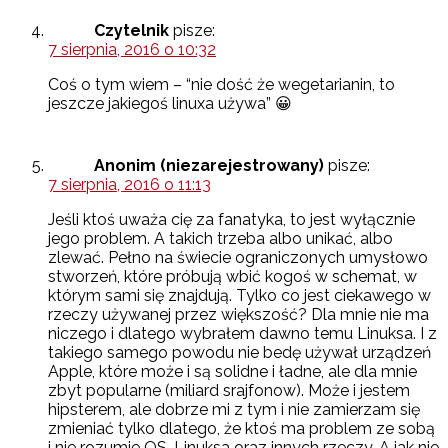
Czytelnik
pisze:
7 sierpnia, 2016 o 10:32
Coś o tym wiem – “nie dość że wegetarianin, to
jeszcze jakiegoś linuxa używa” 😀
Anonim (niezarejestrowany)
pisze:
7 sierpnia, 2016 o 11:13
Jeśli ktoś uważa cię za fanatyka, to jest wyłącznie
jego problem. A takich trzeba albo unikać, albo
zlewać. Pełno na świecie ograniczonych umysłowo
stworzeń, które próbują wbić kogoś w schemat, w
którym sami się znajdują. Tylko co jest ciekawego w
rzeczy używanej przez większość? Dla mnie nie ma
niczego i dlatego wybrałem dawno temu Linuksa. I z
takiego samego powodu nie bedę używał urządzeń
Apple, które może i są solidne i ładne, ale dla mnie
zbyt popularne (miliard srajfonow). Może i jestem
hipsterem, ale dobrze mi z tym i nie zamierzam się
zmieniać tylko dlatego, że ktoś ma problem ze sobą
i nie rozumie OS, Linuksa oraz innych rzeczy. A jak nie