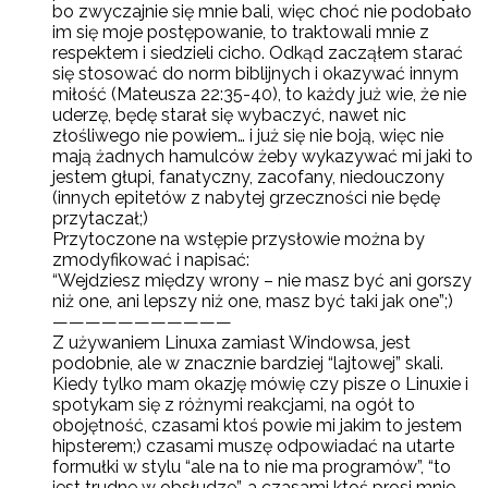
bo zwyczajnie się mnie bali, więc choć nie podobało
im się moje postępowanie, to traktowali mnie z
respektem i siedzieli cicho. Odkąd zacząłem starać
się stosować do norm biblijnych i okazywać innym
miłość (Mateusza 22:35-40), to każdy już wie, że nie
uderzę, będę starał się wybaczyć, nawet nic
złośliwego nie powiem… i już się nie boją, więc nie
mają żadnych hamulców żeby wykazywać mi jaki to
jestem głupi, fanatyczny, zacofany, niedouczony
(innych epitetów z nabytej grzeczności nie będę
przytaczał;)
Przytoczone na wstępie przysłowie można by
zmodyfikować i napisać:
“Wejdziesz między wrony – nie masz być ani gorszy
niż one, ani lepszy niż one, masz być taki jak one”;)
———————————
Z używaniem Linuxa zamiast Windowsa, jest
podobnie, ale w znacznie bardziej “lajtowej” skali.
Kiedy tylko mam okazję mówię czy pisze o Linuxie i
spotykam się z różnymi reakcjami, na ogół to
obojętność, czasami ktoś powie mi jakim to jestem
hipsterem;) czasami muszę odpowiadać na utarte
formułki w stylu “ale na to nie ma programów”, “to
jest trudne w obsłudze”, a czasami ktoś prosi mnie