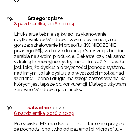
🙂
Grzegorz
pisze:
8 października, 2016 o 10:04
Linuksiarze też nie są święci: szykanowanie
użytkowników Windows i wyśmiewanie ich, a co
gorsza: szkalowanie Microsoftu (KONIECZENIE
pisanego M$) za to, że dokonuje ‘strasznej zbrodni’ i
zarabia na swoim produkcie. Ciekawe, czy tak samo
szkalują komercyjne dystrybucje Linuxa? A prawda
jest taka, że dyskusja o wyższości jednego systemu
nad innym, to jak dyskusja o wyższości młotka nad
wiertarką. Jedno i drugie ma swoje zastosowania, w
których jest lepsze od konkurencji. Dlatego używam
zarówno Windowsa jak i Linuksa.
salvadhor
pisze:
8 października, 2016 o 10:29
Przezwisko M$ ma dwa oblicza. Utarło się i przyjęło,
że pochodzi ono tylko od pazerności Microsoftu –