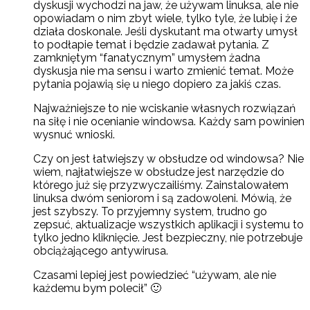
dyskusji wychodzi na jaw, że używam linuksa, ale nie
opowiadam o nim zbyt wiele, tylko tyle, że lubię i że
działa doskonale. Jeśli dyskutant ma otwarty umysł
to podłapie temat i będzie zadawał pytania. Z
zamkniętym “fanatycznym” umysłem żadna
dyskusja nie ma sensu i warto zmienić temat. Może
pytania pojawią się u niego dopiero za jakiś czas.
Najważniejsze to nie wciskanie własnych rozwiązań
na siłę i nie ocenianie windowsa. Każdy sam powinien
wysnuć wnioski.
Czy on jest łatwiejszy w obsłudze od windowsa? Nie
wiem, najłatwiejsze w obsłudze jest narzędzie do
którego już się przyzwyczailiśmy. Zainstalowałem
linuksa dwóm seniorom i są zadowoleni. Mówią, że
jest szybszy. To przyjemny system, trudno go
zepsuć, aktualizacje wszystkich aplikacji i systemu to
tylko jedno kliknięcie. Jest bezpieczny, nie potrzebuje
obciążającego antywirusa.
Czasami lepiej jest powiedzieć “używam, ale nie
każdemu bym polecił” 🙂