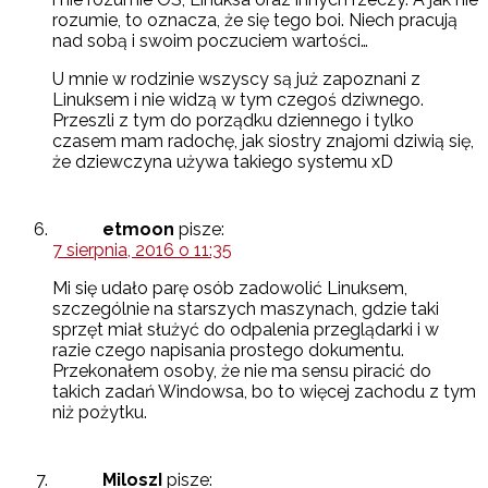
rozumie, to oznacza, że się tego boi. Niech pracują
nad sobą i swoim poczuciem wartości…
U mnie w rodzinie wszyscy są już zapoznani z
Linuksem i nie widzą w tym czegoś dziwnego.
Przeszli z tym do porządku dziennego i tylko
czasem mam radochę, jak siostry znajomi dziwią się,
że dziewczyna używa takiego systemu xD
etmoon
pisze:
7 sierpnia, 2016 o 11:35
Mi się udało parę osób zadowolić Linuksem,
szczególnie na starszych maszynach, gdzie taki
sprzęt miał służyć do odpalenia przeglądarki i w
razie czego napisania prostego dokumentu.
Przekonałem osoby, że nie ma sensu piracić do
takich zadań Windowsa, bo to więcej zachodu z tym
niż pożytku.
MiloszI
pisze: