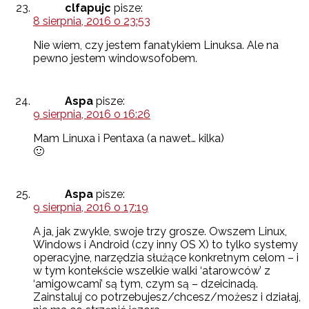
clfapujc
pisze:
8 sierpnia, 2016 o 23:53
Nie wiem, czy jestem fanatykiem Linuksa. Ale na
pewno jestem windowsofobem.
Aspa
pisze:
9 sierpnia, 2016 o 16:26
Mam Linuxa i Pentaxa (a nawet… kilka)
🙂
Aspa
pisze:
9 sierpnia, 2016 o 17:19
A ja, jak zwykle, swoje trzy grosze. Owszem Linux,
Windows i Android (czy inny OS X) to tylko systemy
operacyjne, narzędzia służące konkretnym celom – i
w tym kontekście wszelkie walki ‘atarowców’ z
‘amigowcami’ są tym, czym są – dzeicinadą.
Zainstaluj co potrzebujesz/chcesz/możesz i działaj,