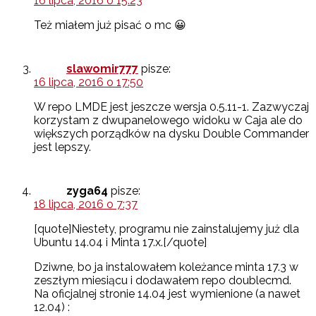
16 lipca, 2016 o 15:23
Też miałem już pisać o mc 😀
slawomir777
pisze:
16 lipca, 2016 o 17:50
W repo LMDE jest jeszcze wersja 0.5.11-1. Zazwyczaj
korzystam z dwupanelowego widoku w Caja ale do
większych porządków na dysku Double Commander
jest lepszy.
zyga64
pisze:
18 lipca, 2016 o 7:37
[quote]Niestety, programu nie zainstalujemy już dla
Ubuntu 14.04 i Minta 17.x.[/quote]
Dziwne, bo ja instalowałem koleżance minta 17.3 w
zeszłym miesiącu i dodawałem repo doublecmd.
Na oficjalnej stronie 14.04 jest wymienione (a nawet
12.04) :