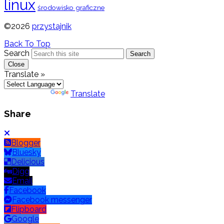
linux
środowisko graficzne
©2026
przystajnik
Back To Top
Search
Search
Close
Translate »
Powered by
Translate
Share
Blogger
Bluesky
Delicious
Digg
Email
Facebook
Facebook messenger
Flipboard
Google