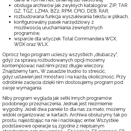
obsługa archiwów jak zwykłych katalogów: ZIP, TAR
GZ, TGZ, LZMA, BZ2, RPM, CPIO, DEB, RAR,
rozbudowana funkcja wyszukiwania tekstu w plikach,
konfigurowalny pasek narzędziowy z
możliwością uruchamiania zewnętrznych
programów,
wsparcie dla wtyczek Total Commandera WCX,
WDX oraz WLX,
Oprócz tego program ucieszy wszystkich „dłubaczy”,
gdyż za sprawą rozbudowanych opcji możemy
kontemplować nad nimi przez długie wieczory.
Znajdziemy tam… W zasadzie trudno to streścić,
gdyż ustawień jest mnóstwo i na każdą okoliczność. Przy
odrobinie zacięcia dzięki nim dostosujemy program pod
swoje wymagania.
Niby program wygląda jak setki innych programów
podobnego przeznaczenia. Jednak jest niezmiernie
wygodny. Jeżeli dwa panele to dla nas za mało, możemy
widoki organizować w kartach. Archiwa obsłużymy tak po
prostu, najeżdżając na nie i naciskając enter. Wszystkie
podstawowe operacje są zgodne z niepisanym