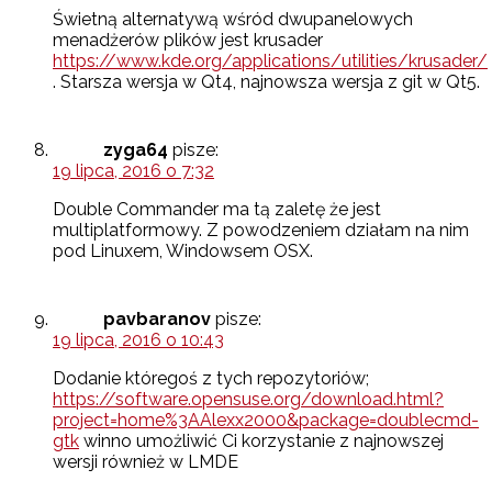
Świetną alternatywą wśród dwupanelowych
menadżerów plików jest krusader
https://www.kde.org/applications/utilities/krusader/
. Starsza wersja w Qt4, najnowsza wersja z git w Qt5.
zyga64
pisze:
19 lipca, 2016 o 7:32
Double Commander ma tą zaletę że jest
multiplatformowy. Z powodzeniem działam na nim
pod Linuxem, Windowsem OSX.
pavbaranov
pisze:
19 lipca, 2016 o 10:43
Dodanie któregoś z tych repozytoriów;
https://software.opensuse.org/download.html?
project=home%3AAlexx2000&package=doublecmd-
gtk
winno umożliwić Ci korzystanie z najnowszej
wersji również w LMDE