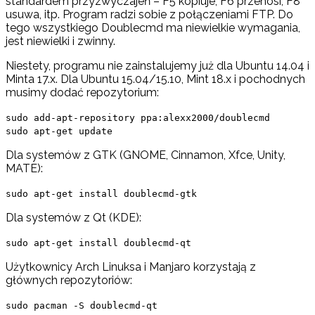
standardem przyzwyczajeń – F5 kopiuje, F6 przenosi, F8
usuwa, itp. Program radzi sobie z połączeniami FTP. Do
tego wszystkiego Doublecmd ma niewielkie wymagania,
jest niewielki i zwinny.
Niestety, programu nie zainstalujemy już dla Ubuntu 14.04 i
Minta 17.x. Dla Ubuntu 15.04/15.10, Mint 18.x i pochodnych
musimy dodać repozytorium:
sudo add-apt-repository ppa:alexx2000/doublecmd
sudo apt-get update
Dla systemów z GTK (GNOME, Cinnamon, Xfce, Unity,
MATE):
sudo apt-get install doublecmd-gtk
Dla systemów z Qt (KDE):
sudo apt-get install doublecmd-qt
Użytkownicy Arch Linuksa i Manjaro korzystają z
głównych repozytoriów:
sudo pacman -S doublecmd-qt