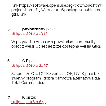
[link]https://software.opensuse.org/download.html?
project=home%3AAlexx2000&package=doublecmd-
gtk[/link]
pavbaranov
pisze:
18 lipca, 2016 o 13:13
W przypadku Archa w repozytorium community,
oprócz wersji Qt jest jeszcze dostępna wersja Gtk2.
G.P
pisze:
18 lipca, 2016 o 21:37
Szkoda, że Qt4 i GTK2 zamiast Qt5 i GTK3, ale fakt,
świetny program i dobra darmowa alternatywa dla
Total Commandera.
K
pisze:
19 lipca, 2016 o 6:53