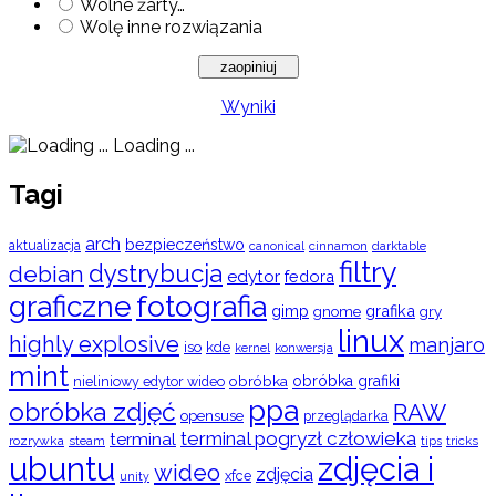
Wolne żarty…
Wolę inne rozwiązania
Wyniki
Loading ...
Tagi
arch
bezpieczeństwo
aktualizacja
cinnamon
canonical
darktable
filtry
dystrybucja
debian
edytor
fedora
graficzne
fotografia
gimp
grafika
gry
gnome
linux
highly explosive
manjaro
iso
kde
konwersja
kernel
mint
obróbka
obróbka grafiki
nieliniowy edytor wideo
ppa
obróbka zdjęć
RAW
opensuse
przeglądarka
terminal pogryzł człowieka
terminal
rozrywka
steam
tips
tricks
ubuntu
zdjęcia i
wideo
zdjęcia
xfce
unity