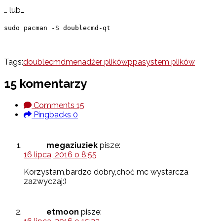
… lub…
sudo pacman -S doublecmd-qt
Tags:
doublecmd
menadżer plików
ppa
system plików
15 komentarzy
Comments
15
Pingbacks
0
megaziuziek
pisze:
16 lipca, 2016 o 8:55
Korzystam,bardzo dobry,choć mc wystarcza
zazwyczaj:)
etmoon
pisze: