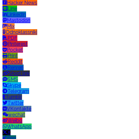
Hacker News
Line
LinkedIn
Mastodon
Mix
Odnoklassniki
PDF
Pinterest
Pocket
Print
Reddit
Renren
Short link
SMS
Skype
Telegram
Tumblr
Twitter
VKontakte
wechat
Weibo
WhatsApp
X
Xing