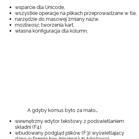
wsparcie dla Unicode,
wszystkie operacje na plikach przeprowadzane w tle,
narzędzie do masowej zmiany nazw,
możliwość tworzenia kart,
własna konfiguracja dla kolumn,
A gdyby komuś było za mało…
wewnętrzny edytor tekstowy z podświetlaniem
składni (F4),
wbudowany podgląd plików (F3) wyświetlający
dane w formie hex, binarnej lub tekstowej,