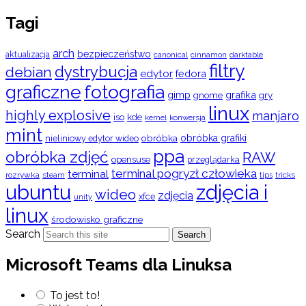
Tagi
arch
bezpieczeństwo
aktualizacja
cinnamon
canonical
darktable
filtry
dystrybucja
debian
edytor
fedora
graficzne
fotografia
gimp
grafika
gry
gnome
linux
highly explosive
manjaro
iso
kde
konwersja
kernel
mint
obróbka
obróbka grafiki
nieliniowy edytor wideo
ppa
obróbka zdjęć
RAW
opensuse
przeglądarka
terminal pogryzł człowieka
terminal
rozrywka
steam
tips
tricks
ubuntu
zdjęcia i
wideo
zdjęcia
xfce
unity
linux
środowisko graficzne
Search
Search
Microsoft Teams dla Linuksa
To jest to!